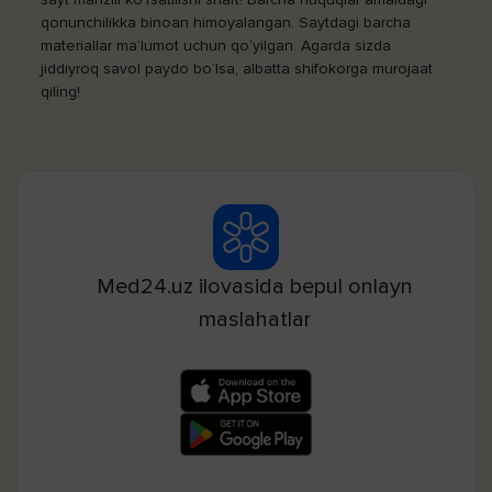
qonunchilikka binoan himoyalangan. Saytdagi barcha
materiallar ma’lumot uchun qo‘yilgan. Agarda sizda
jiddiyroq savol paydo bo‘lsa, albatta shifokorga murojaat
qiling!
Med24.uz ilovasida bepul onlayn
maslahatlar