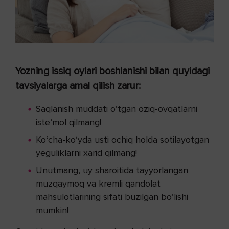
Yozning issiq oylari boshlanishi bilan quyidagi
tavsiyalarga amal qilish zarur:
Saqlanish muddati o‘tgan oziq-ovqatlarni
iste’mol qilmang!
Ko‘cha-ko‘yda usti ochiq holda sotilayotgan
yeguliklarni xarid qilmang!
Unutmang, uy sharoitida tayyorlangan
muzqaymoq va kremli qandolat
mahsulotlarining sifati buzilgan bo‘lishi
mumkin!