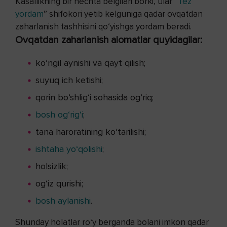
Kasallikning bir nechta belgilari borki, ular “
Tez
yordam
” shifokori yetib kelguniga qadar ovqatdan
zaharlanish tashhisini qo‘yishga yordam beradi.
Ovqatdan zaharlanish alomatlar quyidagilar:
ko‘ngil aynishi va qayt qilish;
suyuq ich ketishi;
qorin bo‘shlig‘i sohasida og‘riq;
bosh og‘rig‘i
;
tana haroratining ko‘tarilishi;
ishtaha yo‘qolishi
;
holsizlik;
og‘iz qurishi;
bosh aylanishi
.
Shunday holatlar ro‘y berganda bolani imkon qadar