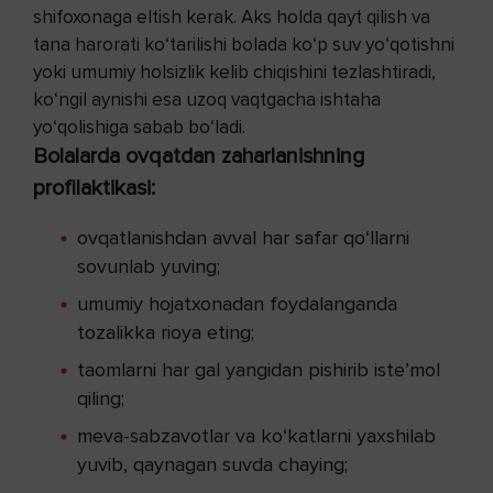
shifoxonaga eltish kerak. Aks holda qayt qilish va
tana harorati ko‘tarilishi bolada ko‘p suv yo‘qotishni
yoki umumiy holsizlik kelib chiqishini tezlashtiradi,
ko‘ngil aynishi esa uzoq vaqtgacha ishtaha
yo‘qolishiga sabab bo‘ladi.
Bolalarda ovqatdan zaharlanishning
profilaktikasi:
ovqatlanishdan avval har safar qo‘llarni
sovunlab yuving;
umumiy hojatxonadan foydalanganda
tozalikka rioya eting;
taomlarni har gal yangidan pishirib iste’mol
qiling;
meva-sabzavotlar va ko‘katlarni yaxshilab
yuvib, qaynagan suvda chaying;