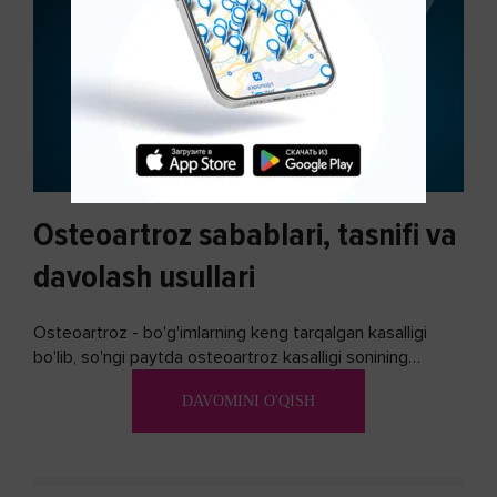
Osteoartroz sabablari, tasnifi va
davolash usullari
Osteoartroz - bo'g'imlarning keng tarqalgan kasalligi
bo'lib, so'ngi paytda osteoartroz kasalligi sonining
ko'payishi tendentsiyasi mavjud...
DAVOMINI O'QISH