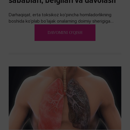
sabablari, belgilari va davolash
Darhaqiqat, erta toksikoz ko'pincha homiladorlikning
boshida ko'plab bo’lajak onalarning doimiy sherigiga
aylanadi. Ushbu noxush alomatlardan xalos bo'lishning
DAVOMINI O'QISH
biron bir usuli bormi?