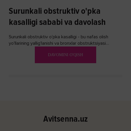
Surunkali obstruktiv o'pka
kasalligi sababi va davolash
Surunkali obstruktiv o'pka kasalligi - bu nafas olish
yo'llarining yallig'lanishi va bronxlar obstruktsiyasi
(shishishi) bilan tavsiflangan...
DAVOMINI O'QISH
Avitsenna.uz