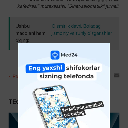
kafedrasi” mutaxassisi. "Sihat-salomatlik" jurnali.
Ushbu
Oʻsmirlik davri. Boladagi
maqolani ham
jismoniy va ruhiy oʻzgarishlar
o'qing:
-
Reyting va sharhlar
TEGISHLI MAQOLALAR