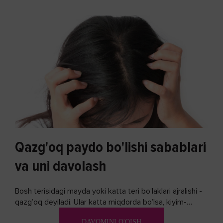
Qazg'oq paydo bo'lishi sabablari
va uni davolash
Bosh terisidagi mayda yoki katta teri bo’laklari ajralishi -
qazg’oq deyiladi. Ular katta miqdorda bo’lsa, kiyim-
kechakka tushib, yoqimsiz...
DAVOMINI O'QISH