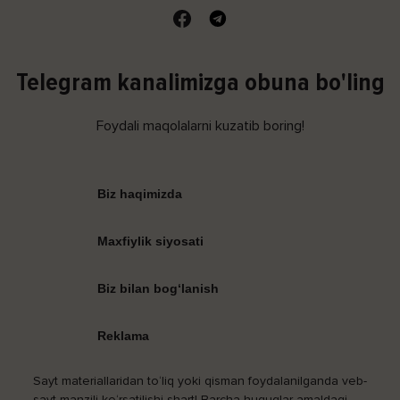
Telegram kanalimizga obuna bo'ling
Foydali maqolalarni kuzatib boring!
Biz haqimizda
Maxfiylik siyosati
Biz bilan bog‘lanish
Reklama
Sayt materiallaridan to‘liq yoki qisman foydalanilganda veb-
sayt manzili ko‘rsatilishi shart! Barcha huquqlar amaldagi