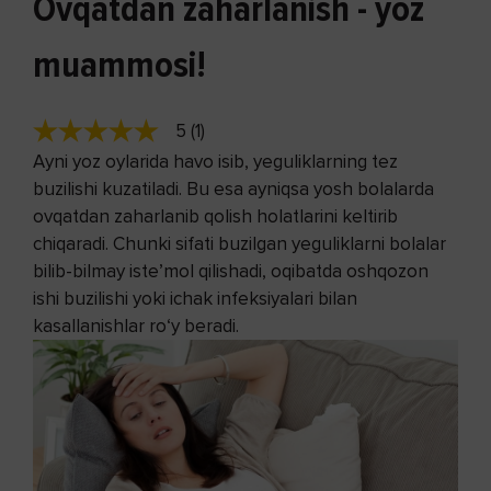
Ovqatdan zaharlanish - yoz
muammosi!
5 (1)
Ayni yoz oylarida havo isib, yeguliklarning tez
buzilishi kuzatiladi. Bu esa ayniqsa yosh bolalarda
ovqatdan zaharlanib qolish holatlarini keltirib
chiqaradi. Chunki sifati buzilgan yeguliklarni bolalar
bilib-bilmay iste’mol qilishadi, oqibatda oshqozon
ishi buzilishi yoki ichak infeksiyalari bilan
kasallanishlar ro‘y beradi.