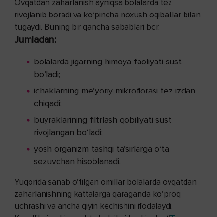
Ovqatdan zaharlanish ayniqsa bolalarda tez
rivojlanib boradi va ko‘pincha noxush oqibatlar bilan
tugaydi. Buning bir qancha sabablari bor.
Jumladan:
bolalarda jigarning himoya faoliyati sust
bo‘ladi;
ichaklarning me’yoriy mikroflorasi tez izdan
chiqadi;
buyraklarining filtrlash qobiliyati sust
rivojlangan bo‘ladi;
yosh organizm tashqi ta’sirlarga o‘ta
sezuvchan hisoblanadi.
Yuqorida sanab o‘tilgan omillar bolalarda ovqatdan
zaharlanishning kattalarga qaraganda ko‘proq
uchrashi va ancha qiyin kechishini ifodalaydi.