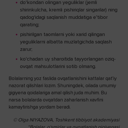
do‘kondan olingan yeguliklar (jemli
shirinkulcha, kremli pishiriqlar singarilar) ning
qadog‘idagi saqlanish muddatiga e’tibor
qarating;
pishirilgan taomlarni yoki xarid qilingan
yeguliklarni albatta muzlatgichda saqlash
zarur;
ko‘chadan uy sharoitida tayyorlangan oziq-
ovqat mahsulotlarini sotib olmang.
Bolalarning yoz faslida ovqatlanishini kattalar qat’iy
nazorat qilishlari lozim. Shuningdek, oilada umumiy
gigiyena qoidalariga amal qilish juda muhim. Bu
narsa bolalarda ovqatdan zaharlanish xavfini
kamaytirishga yordam beradi.
© Olga NIYAZOVA,
Toshkent tibbiyot akademiyasi
“Bolalar, o‘smirlar va ovqatlanish
gigiyenasi