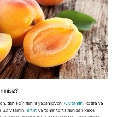
anmisiz?
och, tish koʻrinishini yaxshilovchi
A vitamini
, xotira va
i B2 vitamini,
artrit
va tomir tortishishidan xalos