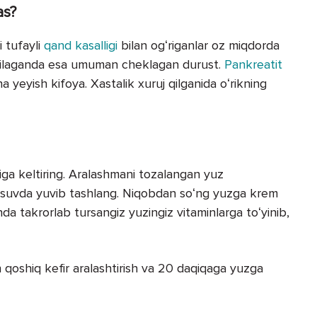
as?
i tufayli
qand kasalligi
bilan ogʻriganlar oz miqdorda
qorilaganda esa umuman cheklagan durust.
Pankreatit
a yeyish kifoya. Xastalik xuruj qilganida oʻrikning
higa keltiring. Aralashmani tozalangan yuz
iq suvda yuvib tashlang. Niqobdan soʻng yuzga krem
nda takrorlab tursangiz yuzingiz vitaminlarga toʻyinib,
h qoshiq kefir aralashtirish va 20 daqiqaga yuzga