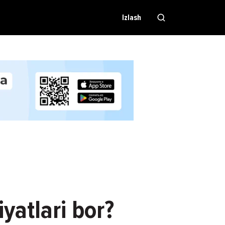
Izlash
yatlari bor?