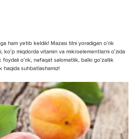
a ham yetib keldik! Mazasi tilni yoradigan oʻrik
i, koʻp miqdorda vitamin va mikroelementlarni oʻzida
oydali oʻrik, nafaqat salomatlik, balki goʻzallik
k haqida suhbatlashamiz!