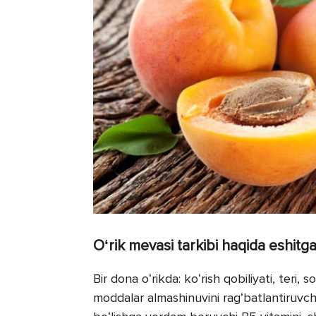
Oʻrik mevasi tarkibi haqida eshitg
Bir dona oʻrikda: koʻrish qobiliyati, teri, s
moddalar almashinuvini ragʻbatlantiruvch