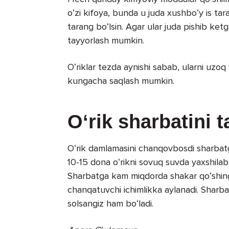
oʻzi kifoya, bunda u juda xushboʻy is ta
tarang boʻlsin. Agar ular juda pishib ke
tayyorlash mumkin.
Oʻriklar tezda aynishi sabab, ularni uzoq
kungacha saqlash mumkin.
Oʻrik sharbatini 
Oʻrik damlamasini chanqovbosdi sharbatg
10-15 dona oʻrikni sovuq suvda yaxshilab 
Sharbatga kam miqdorda shakar qoʻshin
chanqatuvchi ichimlikka aylanadi. Sharba
solsangiz ham boʻladi.