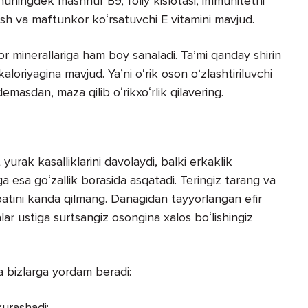
huningdek mashhur B9, foliy kislotasi, immunitetni
yosh va maftunkor koʻrsatuvchi E vitamini mavjud.
or minerallariga ham boy sanaladi. Taʼmi qanday shirin
aloriyagina mavjud. Yaʼni oʻrik oson oʻzlashtiriluvchi
asdan, maza qilib oʻrikxoʻrlik qilavering.
yurak kasalliklarini davolaydi, balki erkaklik
ga esa goʻzallik borasida asqatadi. Teringiz tarang va
harbatini kanda qilmang. Danagidan tayyorlangan efir
ar ustiga surtsangiz osongina xalos boʻlishingiz
a bizlarga yordam beradi:
kurashadi;