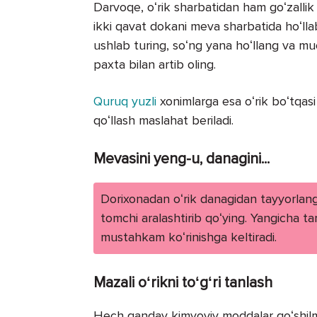
Darvoqe, oʻrik sharbatidan ham goʻzalli
ikki qavat dokani meva sharbatida hoʻll
ushlab turing, soʻng yana hoʻllang va mu
paxta bilan artib oling.
Quruq yuzli
xonimlarga esa oʻrik boʻtqasi
qoʻllash maslahat beriladi.
Mevasini yeng-u, danagini...
Dorixonadan oʻrik danagidan tayyorlan
tomchi aralashtirib qoʻying. Yangicha t
mustahkam koʻrinishga keltiradi.
Mazali oʻrikni toʻgʻri tanlash
Hech qanday kimyoviy moddalar qoʻshilmag