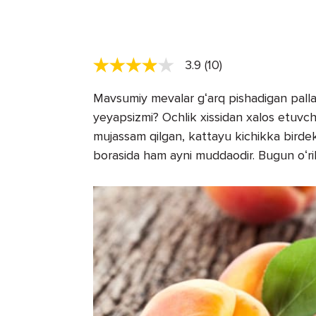
3.9 (10)
Mavsumiy mevalar gʻarq pishadigan pallag
yeyapsizmi? Ochlik xissidan xalos etuvch
mujassam qilgan, kattayu kichikka birdek f
borasida ham ayni muddaodir. Bugun oʻri