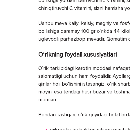
boʻlishga yordam beruvchi B5 vitamini, s
chiniqtiruvchi C vitamini, sizni hamisha 
Ushbu meva kaliy, kalsiy, magniy va fosf
boʻlishiga qaramay 100 gr oʻrikda 44 kilok
uglevodli parhezbop mevadir. Qomatim dem
Oʻrikning foydali xususiyatlari
Oʻrik tarkibidagi karotin moddasi nafaqat 
salomatligi uchun ham foydalidir. Ayollar
ajinlar holi boʻlishini istasangiz, oʻrik s
moyini esa teridagi husnbuzar va toshmal
mumkin.
Bundan tashqari, oʻrik quyidagi holatlard
mikroblar va bakteriyalarga qarshi 