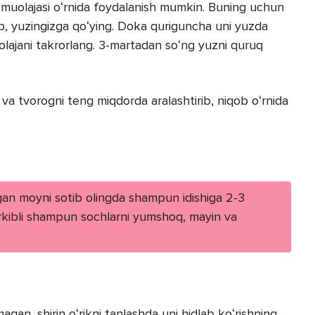
k muolajasi oʻrnida foydalanish mumkin. Buning uchun
ab, yuzingizga qoʻying. Doka quriguncha uni yuzda
olajani takrorlang. 3-martadan soʻng yuzni quruq
 va tvorogni teng miqdorda aralashtirib, niqob oʻrnida
gan moyni sotib olingda shampun idishiga 2-3
arkibli shampun sochlarni yumshoq, mayin va
an, shirin oʻrikni tanlashda uni hidlab koʻrishning