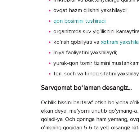
ovqat hazm qilishni yaxshilaydi;
qon bosimini tushiradi
;
organizmda suv yigʻilishini kamaytira
koʻrish qobiliyati va
xotirani yaxshila
miya faoliyatini yaxshilaydi;
yurak-qon tomir tizimini mustahkam
teri, soch va tirnoq sifatini yaxshilay
Sarvqomat boʻlaman desangiz...
Ochlik hissini bartaraf etish boʻyicha oʻ
ekan deya, meʼyorni unutib qoʻymang-a... 
qoladi-ya. Och qoringa ham yemang, ovqatl
oʻrikning qoqidan 5-6 ta yeb olsangiz kif