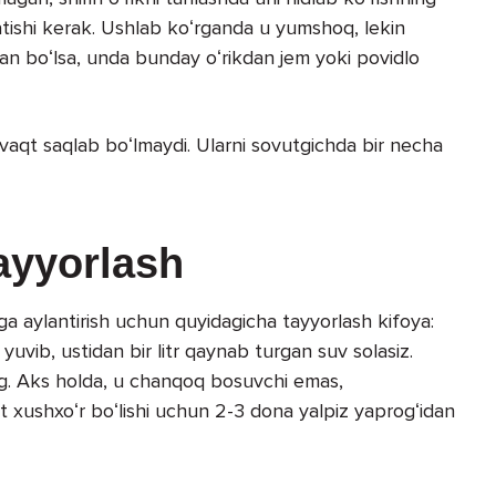
ratishi kerak. Ushlab koʻrganda u yumshoq, lekin
tgan boʻlsa, unda bunday oʻrikdan jem yoki povidlo
 vaqt saqlab boʻlmaydi. Ularni sovutgichda bir necha
tayyorlash
a aylantirish uchun quyidagicha tayyorlash kifoya:
yuvib, ustidan bir litr qaynab turgan suv solasiz.
g. Aks holda, u chanqoq bosuvchi emas,
t xushxoʻr boʻlishi uchun 2-3 dona yalpiz yaprogʻidan