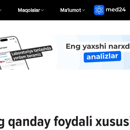
Maqolalar
Ma'lumot
g qanday foydali xususi