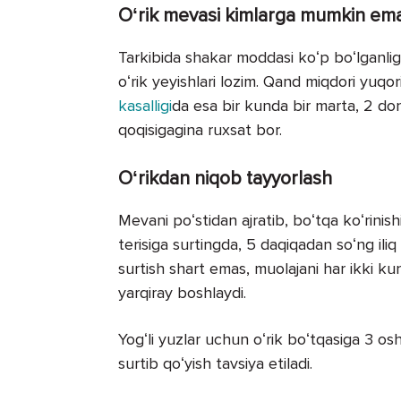
Oʻrik mevasi kimlarga mumkin em
Tarkibida shakar moddasi koʻp boʻlganlig
oʻrik yeyishlari lozim. Qand miqdori yu
kasalligi
da esa bir kunda bir marta, 2 don
qoqisigagina ruxsat bor.
Oʻrikdan niqob tayyorlash
Mevani poʻstidan ajratib, boʻtqa koʻrinis
terisiga surtingda, 5 daqiqadan soʻng il
surtish shart emas, muolajani har ikki ku
yarqiray boshlaydi.
Yogʻli yuzlar uchun oʻrik boʻtqasiga 3 os
surtib qoʻyish tavsiya etiladi.