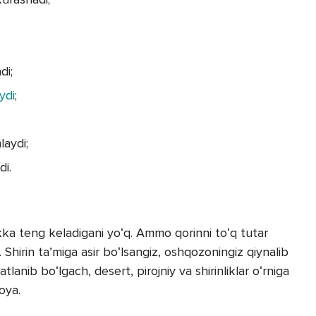
di;
ydi
;
laydi;
di.
rikka teng keladigani yoʻq. Ammo qorinni toʻq tutar
Shirin taʼmiga asir boʻlsangiz, oshqozoningiz qiynalib
anib boʻlgach, desert, pirojniy va shirinliklar oʻrniga
oya.