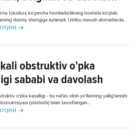
erta toksikoz ko'pincha homiladorlikning boshida ko'plab
larning doimiy sherigiga aylanadi. Ushbu noxush alomatlardan
ning biron bir usuli bormi?
O'QISH
kali obstruktiv o'pka
ligi sababi va davolash
ruktiv o'pka kasalligi - bu nafas olish yo'llarining yallig'lanishi
bstruktsiyasi (shishishi) bilan tavsiflangan...
O'QISH