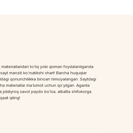
 materiallaridan to‘liq yoki qisman foydalanilganda
sayt manzili ko‘rsatilishi shart! Barcha huquqlar
dagi qonunchilikka binoan himoyalangan. Saytdagi
ha materiallar ma’lumot uchun qo‘yilgan. Agarda
a jiddiyroq savol paydo bo‘lsa, albatta shifokorga
jaat qiling!