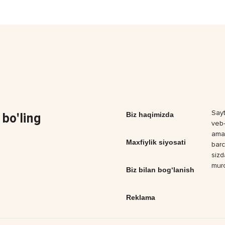
Sayt
bo'ling
Biz haqimizda
veb-
amal
Maxfiylik siyosati
barc
sizd
muro
Biz bilan bog‘lanish
Reklama