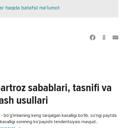
ar haqida batafsil ma’lumot
artroz sabablari, tasnifi va
ash usullari
 bo'g'imlarning keng tarqalgan kasalligi bo'lib, so'ngi paytda
asalligi sonining ko'payishi tendentsiyasi mavjud...