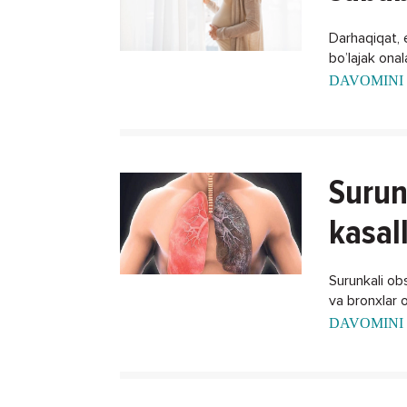
Darhaqiqat, 
bo’lajak ona
xalos bo'lish
DAVOMINI 
Surun
kasal
Surunkali obst
va bronxlar o
DAVOMINI 