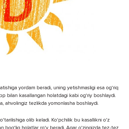
satishiga yordam beradi, uning yetishmasligi esa og‘riq
ripp bilan kasallangan holatdagi kabi og‘riy boshlaydi.
a, ahvolingiz tezlikda yomonlasha boshlaydi.
tarilishiga olib keladi. Ko‘pchilik bu kasallikni o‘z
n bog‘liq holatlar ro‘y beradi. Agar o‘zingizda tez-tez