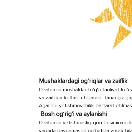
Mushaklardagi og‘riqlar va zaiflik
D vitamini mushaklar to‘g‘ri faoliyat ko‘r
va zaiflikni keltirib chiqaradi. Tanangiz g
Agar bu yetishmovchilik bartaraf etilmas
Bosh og‘rig‘i va aylanishi
D vitamini yetishmasligi qon bosimining ko‘
vaqtida payqamasligi oqibatida yurak bila