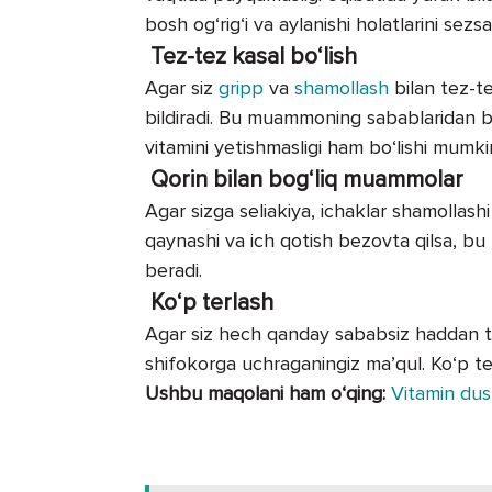
bosh og‘rig‘i va aylanishi holatlarini sez
Tez-tez kasal bo‘lish
Agar siz
gripp
va
shamollash
bilan tez-te
bildiradi. Bu muammoning sabablaridan bi
vitamini yetishmasligi ham bo‘lishi mumki
Qorin bilan bog‘liq muammolar
Agar sizga seliakiya, ichaklar shamollashi
qaynashi va ich qotish bezovta qilsa, bu 
beradi.
Ko‘p terlash
Agar siz hech qanday sababsiz haddan ta
shifokorga uchraganingiz ma’qul. Ko‘p ter
Ushbu maqolani ham o‘qing:
Vitamin dush