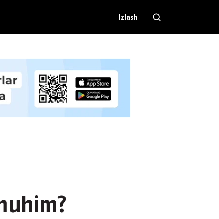
Izlash
 muhim?