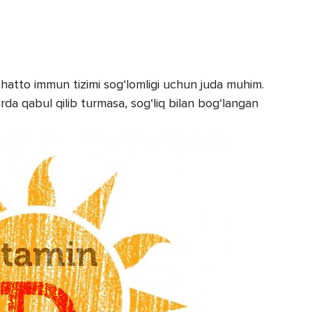
a hatto immun tizimi sog‘lomligi uchun juda muhim.
rda qabul qilib turmasa, sog‘liq bilan bog‘langan