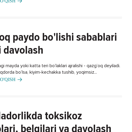
O'QISH
oq paydo bo'lishi sabablari
i davolash
gi mayda yoki katta teri bo’laklari ajralishi - qazg’oq deyiladi.
iqdorda bo’lsa, kiyim-kechakka tushib, yoqimsiz...
O'QISH
adorlikda toksikoz
lari, belgilari va davolash