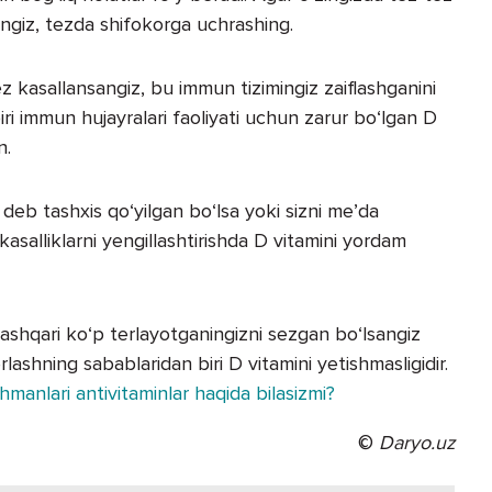
sangiz, tezda shifokorga uchrashing.
z kasallansangiz, bu immun tizimingiz zaiflashganini
ri immun hujayralari faoliyati uchun zarur bo‘lgan D
n.
 deb tashxis qo‘yilgan bo‘lsa yoki sizni me’da
kasalliklarni yengillashtirishda D vitamini yordam
shqari ko‘p terlayotganingizni sezgan bo‘lsangiz
lashning sabablaridan biri D vitamini yetishmasligidir.
manlari antivitaminlar haqida bilasizmi?
©
Daryo.uz