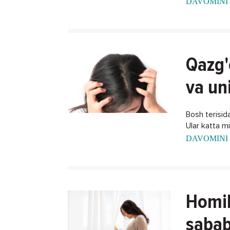
DAVOMINI 
Qazg'
va un
Bosh terisida
Ular katta m
DAVOMINI 
Homil
sabab