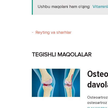
Ushbu maqolani ham o'qing:
Vitaminl
-
Reyting va sharhlar
TEGISHLI MAQOLALAR
Osteo
davol
Osteoartroz -
osteoartroz k