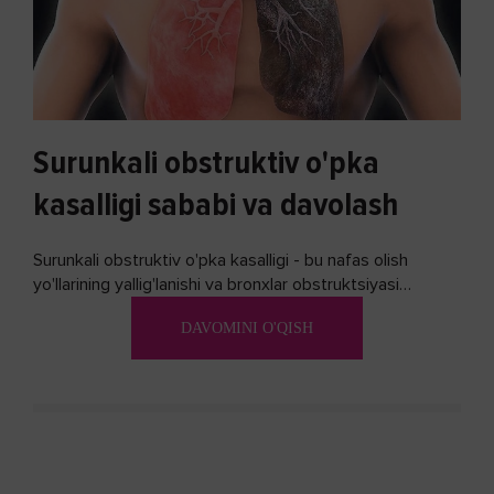
Surunkali obstruktiv o'pka
kasalligi sababi va davolash
Surunkali obstruktiv o'pka kasalligi - bu nafas olish
yo'llarining yallig'lanishi va bronxlar obstruktsiyasi
(shishishi) bilan tavsiflangan...
DAVOMINI O'QISH