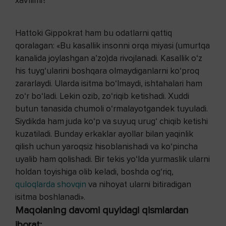
Hattoki Gippokrat ham bu odatlarni qattiq
qoralagan: «Bu kasallik insonni orqa miyasi (umurtqa
kanalida joylashgan a’zo)da rivojlanadi. Kasallik o‘z
his tuyg‘ularini boshqara olmaydiganlarni ko‘proq
zararlaydi. Ularda isitma bo‘lmaydi, ishtahalari ham
zo‘r bo‘ladi. Lekin ozib, zo‘riqib ketishadi. Xuddi
butun tanasida chumoli o‘rmalayotgandek tuyuladi.
Siydikda ham juda ko‘p va suyuq urug‘ chiqib ketishi
kuzatiladi. Bunday erkaklar ayollar bilan yaqinlik
qilish uchun yaroqsiz hisoblanishadi va ko‘pincha
uyalib ham qolishadi. Bir tekis yo‘lda yurmaslik ularni
holdan toyishiga olib keladi, boshda og‘riq,
quloqlarda shovqin
va nihoyat ularni bitiradigan
isitma boshlanadi».
Maqolaning davomi quyidagi qismlardan
iborat: