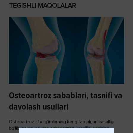
TEGISHLI MAQOLALAR
Osteoartroz sabablari, tasnifi va
davolash usullari
Osteoartroz - bo'g'imlarning keng tarqalgan kasalligi
bo'lib, so'ngi paytda osteoartroz kasalligi sonining