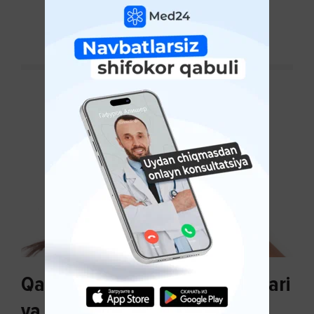
ko'payishi tendentsiyasi mavjud...
DAVOMINI O'QISH
Qazg'oq paydo bo'lishi sabablari
va uni davolash