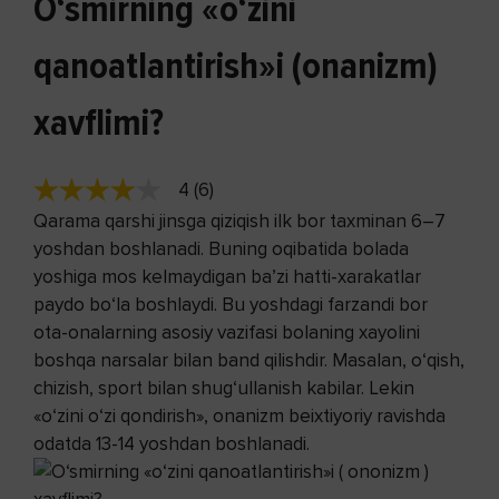
O‘smirning «o‘zini
qanoatlantirish»i (onanizm)
xavflimi?
4 (6)
Qarama qarshi jinsga qiziqish ilk bor taxminan 6–7
yoshdan boshlanadi. Buning oqibatida bolada
yoshiga mos kelmaydigan ba’zi hatti-xarakatlar
paydo bo‘la boshlaydi. Bu yoshdagi farzandi bor
ota-onalarning asosiy vazifasi bolaning xayolini
boshqa narsalar bilan band qilishdir. Masalan, o‘qish,
chizish, sport bilan shug‘ullanish kabilar. Lekin
«o‘zini o‘zi qondirish», onanizm beixtiyoriy ravishda
odatda 13-14 yoshdan boshlanadi.