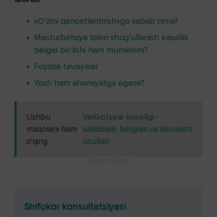
«O‘zini qanoatlantirish»ga sabab nima?
Masturbatsiya bilan shug‘ullanish kasallik
belgisi bo‘lishi ham mumkinmi?
Foydali tavsiyalar
Yosh ham ahamiyatga egami?
Ushbu
Varikotsele kasalligi -
maqolani ham
sabablari, belgilari va davolash
o'qing:
usullari
Shifokor konsultatsiyasi