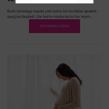
Bosh terisidagi mayda yoki katta teri bo’laklari ajralishi -
qazg’oq deyiladi. Ular katta miqdorda bo’lsa, kiyim-
kechakka tushib, yoqimsiz...
DAVOMINI O'QISH