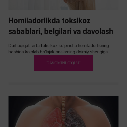
Homiladorlikda toksikoz
sabablari, belgilari va davolash
Darhaqiqat, erta toksikoz ko'pincha homiladorlikning
boshida ko'plab bo’lajak onalarning doimiy sherigiga
aylanadi. Ushbu noxush alomatlardan xalos bo'lishning
DAVOMINI O'QISH
biron bir usuli bormi?