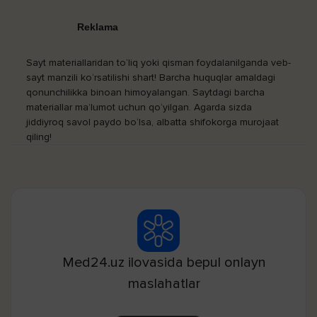
Reklama
Sayt materiallaridan to‘liq yoki qisman foydalanilganda veb-
sayt manzili ko‘rsatilishi shart! Barcha huquqlar amaldagi
qonunchilikka binoan himoyalangan. Saytdagi barcha
materiallar ma’lumot uchun qo‘yilgan. Agarda sizda
jiddiyroq savol paydo bo‘lsa, albatta shifokorga murojaat
qiling!
Med24.uz ilovasida bepul onlayn
maslahatlar