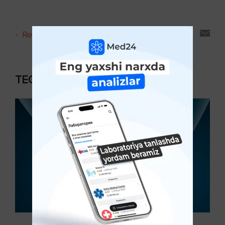
-
Reyting va sharhlar
TEGISHLI MAQOLALAR