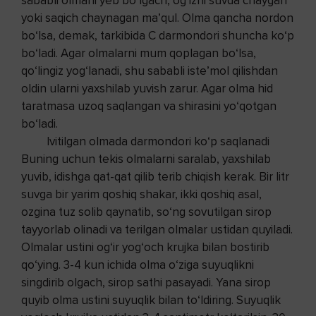
sababli olmani yeb bo‘lgach, og‘izni suvda chaygan
yoki saqich chaynagan ma’qul. Olma qancha nordon
bo‘lsa, demak, tarkibida C darmondori shuncha ko‘p
bo‘ladi. Agar olmalarni mum qoplagan bo‘lsa,
qo‘lingiz yog‘lanadi, shu sababli iste’mol qilishdan
oldin ularni yaxshilab yuvish zarur. Agar olma hid
taratmasa uzoq saqlangan va shirasini yo‘qotgan
bo‘ladi.
Ivitilgan olmada darmondori ko‘p saqlanadi
Buning uchun tekis olmalarni saralab, yaxshilab
yuvib, idishga qat-qat qilib terib chiqish kerak. Bir litr
suvga bir yarim qoshiq shakar, ikki qoshiq asal,
ozgina tuz solib qaynatib, so‘ng sovutilgan sirop
tayyorlab olinadi va terilgan olmalar ustidan quyiladi.
Olmalar ustini og‘ir yog‘och krujka bilan bostirib
qo‘ying. 3-4 kun ichida olma o‘ziga suyuqlikni
singdirib olgach, sirop sathi pasayadi. Yana sirop
quyib olma ustini suyuqlik bilan to‘ldiring. Suyuqlik