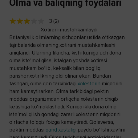
Olma va baliqning foydalari
3 (2)
Xotirani mustahkamlaydi
Britaniyalik olimlarning sichqonlar ustida o‘tkazgan
tajribalarida olmaning xotirani mustahkamlashi
aniqlandi. Ularning fikricha, kishi kuniga uch dona
olma iste’mol qilsa, istalgan yoshda xotirasi
mustahkam bo‘lib, keksalik bilan bog‘liq
parishonxotirlikning oldi olinar ekan. Bundan
tashqari, olma qon tarkibidagi
xolesterin
miqdorini
ham kamaytirarkan. Olma tarkibidagi pektin
moddasi organizmdan ortiqcha xolesterin chiqib
ketishiga ko‘maklashadi. Kuniga ikki dona olma
iste’mol qilish qondagi zararli xolesterin miqdorini
o‘rtacha to‘qqiz foizga kamaytiradi. Qolaversa,
pektin moddasi
qand xastaligi
paydo bo‘lishi xavfini
ham kamaytiradi. Olma tarkibidagi antioksidantlar