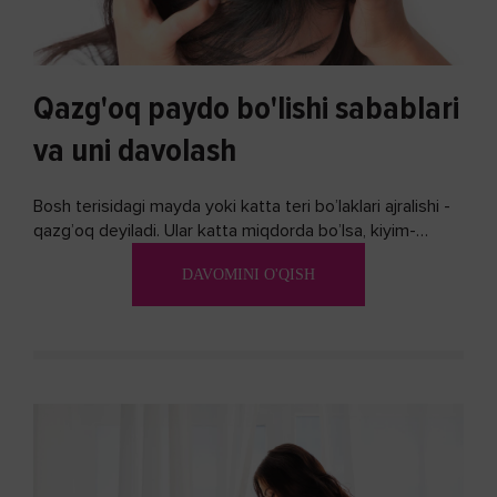
Qazg'oq paydo bo'lishi sabablari
va uni davolash
Bosh terisidagi mayda yoki katta teri bo’laklari ajralishi -
qazg’oq deyiladi. Ular katta miqdorda bo’lsa, kiyim-
kechakka tushib, yoqimsiz...
DAVOMINI O'QISH