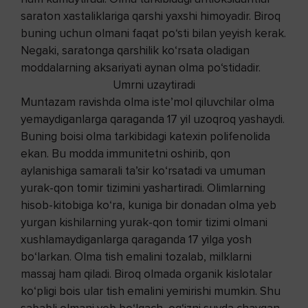
saraton xastaliklariga qarshi yaxshi himoyadir. Biroq
buning uchun olmani faqat po‘sti bilan yeyish kerak.
Negaki, saratonga qarshilik ko‘rsata oladigan
moddalarning aksariyati aynan olma po‘stidadir.
Umrni uzaytiradi
Muntazam ravishda olma iste’mol qiluvchilar olma
yemaydiganlarga qaraganda 17 yil uzoqroq yashaydi.
Buning boisi olma tarkibidagi katexin polifenolida
ekan. Bu modda immunitetni oshirib, qon
aylanishiga samarali ta’sir ko‘rsatadi va umuman
yurak-qon tomir tizimini yashartiradi. Olimlarning
hisob-kitobiga ko‘ra, kuniga bir donadan olma yeb
yurgan kishilarning yurak-qon tomir tizimi olmani
xushlamaydiganlarga qaraganda 17 yilga yosh
bo‘larkan. Olma tish emalini tozalab, milklarni
massaj ham qiladi. Biroq olmada organik kislotalar
ko‘pligi bois ular tish emalini yemirishi mumkin. Shu