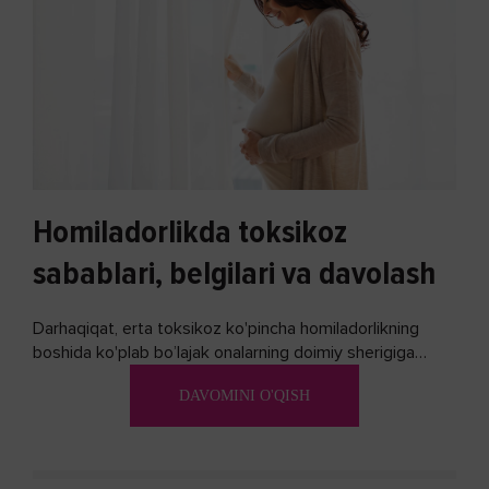
Homiladorlikda toksikoz
sabablari, belgilari va davolash
Darhaqiqat, erta toksikoz ko'pincha homiladorlikning
boshida ko'plab bo’lajak onalarning doimiy sherigiga
aylanadi. Ushbu noxush alomatlardan xalos bo'lishning
DAVOMINI O'QISH
biron bir usuli bormi?