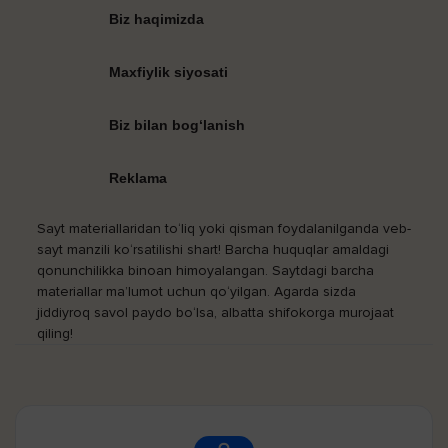
Biz haqimizda
Maxfiylik siyosati
Biz bilan bog‘lanish
Reklama
Sayt materiallaridan to‘liq yoki qisman foydalanilganda veb-
sayt manzili ko‘rsatilishi shart! Barcha huquqlar amaldagi
qonunchilikka binoan himoyalangan. Saytdagi barcha
materiallar ma’lumot uchun qo‘yilgan. Agarda sizda
jiddiyroq savol paydo bo‘lsa, albatta shifokorga murojaat
qiling!