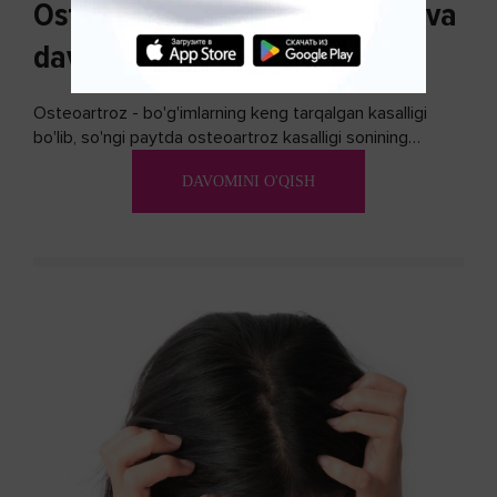
Osteoartroz sabablari, tasnifi va
davolash usullari
Osteoartroz - bo'g'imlarning keng tarqalgan kasalligi
bo'lib, so'ngi paytda osteoartroz kasalligi sonining
ko'payishi tendentsiyasi mavjud...
DAVOMINI O'QISH