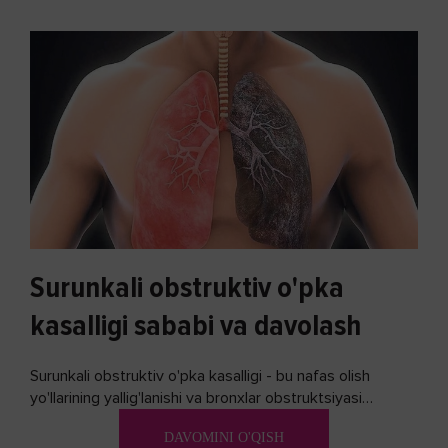
Surunkali obstruktiv o'pka
kasalligi sababi va davolash
Surunkali obstruktiv o'pka kasalligi - bu nafas olish
yo'llarining yallig'lanishi va bronxlar obstruktsiyasi
(shishishi) bilan tavsiflangan...
DAVOMINI O'QISH