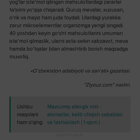
yog‘lar iste’mol qilingan mahsulotlardagi zararlar
ta’sirini yo‘qqa chiqaradi. Quruq mevalar, xususan,
o‘rik va mayiz ham juda foydali. Ulardagi yurakka
zarur mikroelementlar organizmga yengil singadi.
40 yoshdan keyin go‘sht mahsulotlarini umuman
iste’mol qilmaslik, ularni asta-sekin sabzavot, meva
hamda bo‘tqalar bilan almashtirib borish maqsadga
muvofiq.
«O‘zbekiston adabiyoti va san’ati» gazetasi.
"Ziyouz.com" nashri.
Ushbu
Mavsumiy allergik rinit -
maqolani
alomatlar, kelib chiqish sabablari
ham o'qing:
va tashxislash ( 1-qism )