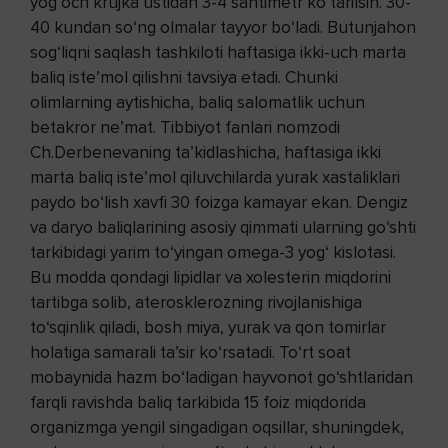
yog‘och krujka ustidan 3-4 santimetr ko‘tarilsin. 30-
40 kundan so‘ng olmalar tayyor bo‘ladi. Butunjahon
sog‘liqni saqlash tashkiloti haftasiga ikki-uch marta
baliq iste’mol qilishni tavsiya etadi. ­Chunki
olimlarning aytishicha, baliq salomatlik uchun
betakror ne’mat. Tibbiyot fanlari nomzodi
Ch.Derbenevaning ­ta’kidlashicha, haftasiga ikki
marta baliq iste’mol qiluvchilarda yurak xastaliklari
paydo bo‘lish xavfi 30 foizga kamayar ekan. Dengiz
va daryo baliqlarining asosiy qimmati ularning go‘shti
tarkibidagi yarim to‘yingan omega-3 yog‘ kislotasi.
Bu modda qondagi lipidlar va xolesterin miqdorini
tartibga solib, aterosklerozning rivojlanishiga
to‘sqinlik qiladi, bosh miya, yurak va qon tomirlar
holatiga samarali ta’sir ko‘rsatadi. To‘rt soat
mobaynida hazm bo‘ladigan hayvonot go‘shtlaridan
farqli ravishda baliq tarkibida 15 foiz miqdorida
organizmga yengil singadigan oqsillar, shuningdek,