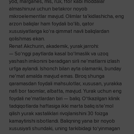
yod, marganes, mis, rux, ftor kabi moddalar
almashinuvi uchun betakror noyob
mikroelementlar mavjud. Olimlar ta’kidlashicha, eng
arzon baliqlar ham foydali bo‘lib, qator
xususiyatlariga ko‘ra qimmat navli baliqlardan
qolishmas ekan.
Renat Akchurin, akademik, yurak jarrohi:
— So‘nggi paytlarda kasal bo‘lmaslik va uzoq
yashash imkonini beradigan sirli ne’matlarni izlash
urfga aylandi. Ishonch bilan ayta olamanki, bunday
ne’mat amalda mavjud emas. Biroq shunga
qaramasdan foydali mahsulotlar, xususan, yurakka
nafi bor taomlar, albatta, mavjud. Yurak uchun eng
foydali ne’matlardan biri — baliq. O‘tkazilgan klinik
tadqiqotlarda haftasiga ikki marta baliq iste’mol
qilish yurak xastaliklari rivojlanishini 30 foizga
kamaytirishi isbotlandi. Baliqning yana bir noyob
xususiyati shundaki, uning tarkibidagi to‘yinmagan