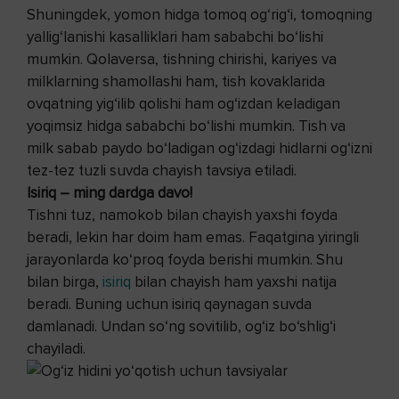
Shuningdek, yomon hidga tomoq og‘rig‘i, tomoqning
yallig‘lanishi kasalliklari ham sababchi bo‘lishi
mumkin. Qolaversa, tishning chirishi, kariyes va
milklarning shamollashi ham, tish kovaklarida
ovqatning yig‘ilib qolishi ham og‘izdan keladigan
yoqimsiz hidga sababchi bo‘lishi mumkin. Tish va
milk sabab paydo bo‘ladigan og‘izdagi hidlarni og‘izni
tez-tez tuzli suvda chayish tavsiya etiladi.
Isiriq – ming dardga davo!
Tishni tuz, namokob bilan chayish yaxshi foyda
beradi, lekin har doim ham emas. Faqatgina yiringli
jarayonlarda ko‘proq foyda berishi mumkin. Shu
bilan birga,
isiriq
bilan chayish ham yaxshi natija
beradi. Buning uchun isiriq qaynagan suvda
damlanadi. Undan so‘ng sovitilib, og‘iz bo‘shlig‘i
chayiladi.