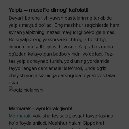
Yalpiz – musaffo dimog‘ kafolati!
Deyarli barcha tish yuvish pastalarining tarkibida
yalpiz mavjud bo‘ladi. Eng mashhur saqichlarda ham
aynan yalpizning mazasi mavjudligi bekorga emas.
Boisi yalpiz eng yaxshi va kuchli og‘iz bo‘shlig‘i,
dimog‘ni musaffo qiluvchi vosita. Yalpiz bir zumda
og‘izdan kelayotgan badbo‘y hidni yo‘qotadi. Tez-
tez yalpiz chaynab turish, yoki uning yordamida
tayyorlangan damlamalar iste’moli, unda og‘iz
chayish yoqimsiz hidga qarshi juda foydali vositalar
ekan.
Marmarak – ayni kerak giyoh!
Marmarak
yoki shalfey salat, ovqat tayyorlashda
ko‘p foydalaniladi. Mashhur hakim Gippokrat