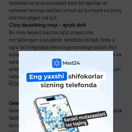
tarkibida bo‘yoq xususiyati kam bo‘lganligi va
samarali himoya vazifasi uchun ko‘k choyni ko‘proq
iste’mol qilgan ma’qul.
Choy daraxtining moyi – ajoyib dori!
Bu moy deyarli barcha og‘iz chayio‘sha
mo‘ljallangan suyuqliklar tarkibida bo‘ladi. Boisi u
og‘iz bo‘shlig‘idagi mikroorganizmlarga qarshi faol
kurashadi. Choy daraxtining moyi bakteriya, virus va
zararli zamburug‘larga qarshi foydali vosita. Bu
antibakterial dori bilan og‘izni chayib turish, noxush
hidlarga qarshi kurashishda sizga qo‘l keladi.
Qalampirmunchoq – xushbo‘y ziravor!
Qalampirmunchoqning foydali jihatlari haqida buyuk
tabib Abu Ali ibn Sino ham yozib, uning yaxshisi
quruq va o‘tkir hidlisidir, deb yozgan edi. Ibn Sino