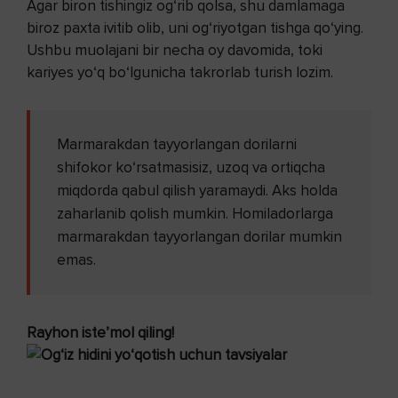
Agar biron tishingiz og‘rib qolsa, shu damlamaga
biroz paxta ivitib olib, uni og‘riyotgan tishga qo‘ying.
Ushbu muolajani bir necha oy davomida, toki
kariyes yo‘q bo‘lgunicha takrorlab turish lozim.
Marmarakdan tayyorlangan dorilarni
shifokor ko‘rsatmasisiz, uzoq va ortiqcha
miqdorda qabul qilish yaramaydi. Aks holda
zaharlanib qolish mumkin. Homiladorlarga
marmarakdan tayyorlangan dorilar mumkin
emas.
Rayhon iste’mol qiling!