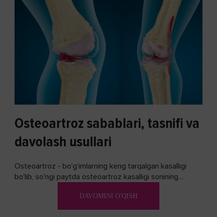
Osteoartroz sabablari, tasnifi va
davolash usullari
Osteoartroz - bo'g'imlarning keng tarqalgan kasalligi
bo'lib, so'ngi paytda osteoartroz kasalligi sonining
ko'payishi tendentsiyasi mavjud...
DAVOMINI O'QISH