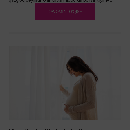
qazg’oq deyiladi. Ular katta miqdorda bo’lsa, kiyim-
kechakka tushib, yoqimsiz...
DAVOMINI O'QISH