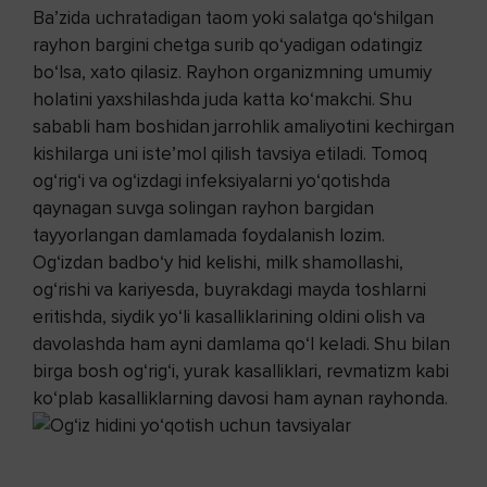
Ba’zida uchratadigan taom yoki salatga qo‘shilgan
rayhon bargini chetga surib qo‘yadigan odatingiz
bo‘lsa, xato qilasiz. Rayhon organizmning umumiy
holatini yaxshilashda juda katta ko‘makchi. Shu
sababli ham boshidan jarrohlik amaliyotini kechirgan
kishilarga uni iste’mol qilish tavsiya etiladi. Tomoq
og‘rig‘i va og‘izdagi infeksiyalarni yo‘qotishda
qaynagan suvga solingan rayhon bargidan
tayyorlangan damlamada foydalanish lozim.
Og‘izdan badbo‘y hid kelishi, milk shamollashi,
og‘rishi va kariyesda, buyrakdagi mayda toshlarni
eritishda, siydik yo‘li kasalliklarining oldini olish va
davolashda ham ayni damlama qo‘l keladi. Shu bilan
birga bosh og‘rig‘i, yurak kasalliklari, revmatizm kabi
ko‘plab kasalliklarning davosi ham aynan rayhonda.