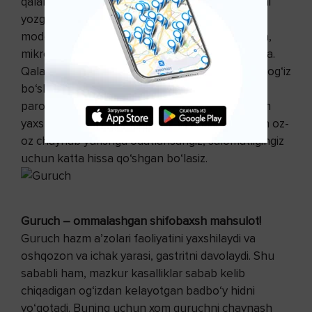
qalampirmunchoqning og‘iz hidini yoqimli qilishini
yozgan. Qalampirmunchoq tarkibidagi evgonel
moddasi og‘izga o‘ziga xos hid berish barobarida,
mikroblarni o‘ldiradi, hazm qilish xususiyatiga ega.
Qalampirmunchoq, shuningdek, tish yemirilishi, og‘iz
bo‘shlig‘i shilliq qavati yallig‘lanishi, pulьpit,
parodontoz kabi stomatologik xastaliklarda ham
yaxshi naf beradi. Tez-tez qalampirmunchoqdan oz-
oz chaynab yurishga odatlansangiz, salomatligingiz
uchun katta hissa qo‘shgan bo‘lasiz.
Guruch – ommalashgan shifobaxsh mahsulot!
Guruch hazm a’zolari faoliyatini yaxshilaydi va
oshqozon va ichak yarasi, gastritni davolaydi. Shu
sababli ham, mazkur kasalliklar sabab kelib
chiqadigan og‘izdan kelayotgan badbo‘y hidni
yo‘qotadi. Buning uchun xom guruchni chaynash