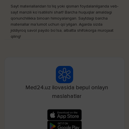
Sayt materiallaridan to‘liq yoki qisman foydalanilganda veb-
sayt manzili ko‘rsatilishi shart! Barcha huquqlar amaldagi
qonunchilikka binoan himoyalangan. Saytdagi barcha
materiallar ma’lumot uchun qo‘yilgan. Agarda sizda
jiddiyroq savol paydo bo‘lsa, albatta shifokorga murojaat
qiling!
Med24.uz ilovasida bepul onlayn
maslahatlar