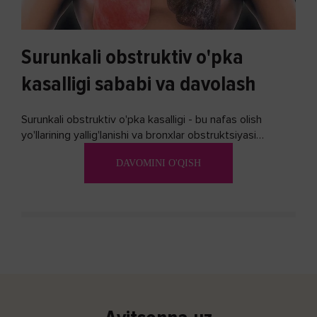
Surunkali obstruktiv o'pka
kasalligi sababi va davolash
Surunkali obstruktiv o'pka kasalligi - bu nafas olish
yo'llarining yallig'lanishi va bronxlar obstruktsiyasi
(shishishi) bilan tavsiflangan...
DAVOMINI O'QISH