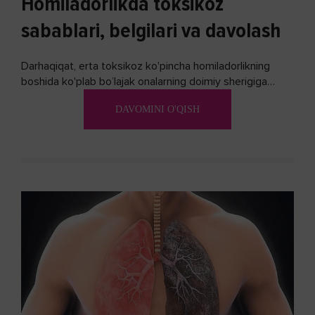
Homiladorlikda toksikoz
sabablari, belgilari va davolash
Darhaqiqat, erta toksikoz ko'pincha homiladorlikning
boshida ko'plab bo’lajak onalarning doimiy sherigiga
aylanadi. Ushbu noxush alomatlardan xalos bo'lishning
DAVOMINI O'QISH
biron bir usuli bormi?