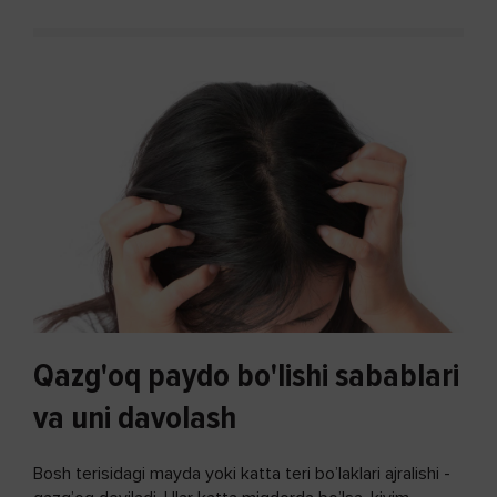
Qazg'oq paydo bo'lishi sabablari
va uni davolash
Bosh terisidagi mayda yoki katta teri bo’laklari ajralishi -