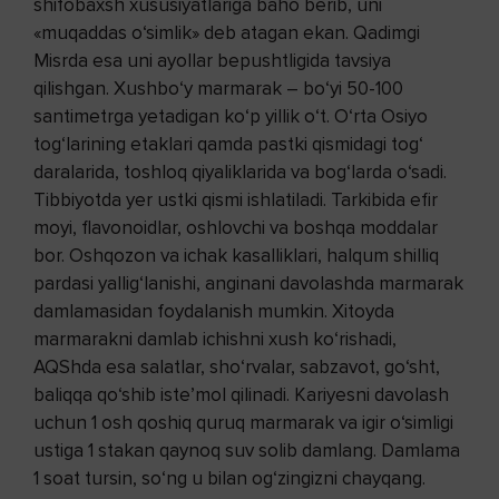
shifobaxsh xususiyatlariga baho berib, uni
«muqaddas o‘simlik» deb atagan ekan. Qadimgi
Misrda esa uni ayollar bepushtligida tavsiya
qilishgan. Xushbo‘y marmarak – bo‘yi 50-100
santimetrga yetadigan ko‘p yillik o‘t. O‘rta Osiyo
tog‘larining etaklari qamda pastki qismidagi tog‘
daralarida, toshloq qiyaliklarida va bog‘larda o‘sadi.
Tibbiyotda yer ustki qismi ishlatiladi. Tarkibida efir
moyi, flavonoidlar, oshlovchi va boshqa moddalar
bor. Oshqozon va ichak kasalliklari, halqum shilliq
pardasi yallig‘lanishi, anginani davolashda marmarak
damlamasidan foydalanish mumkin. Xitoyda
marmarakni damlab ichishni xush ko‘rishadi,
AQShda esa salatlar, sho‘rvalar, sabzavot, go‘sht,
baliqqa qo‘shib iste’mol qilinadi. Kariyesni davolash
uchun 1 osh qoshiq quruq marmarak va igir o‘simligi
ustiga 1 stakan qaynoq suv solib damlang. Damlama
1 soat tursin, so‘ng u bilan og‘zingizni chayqang.