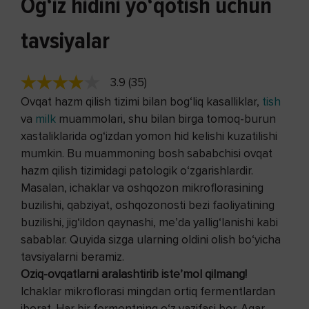
Og‘iz hidini yo‘qotish uchun
tavsiyalar
3.9 (35)
Ovqat hazm qilish tizimi bilan bog‘liq kasalliklar,
tish
va
milk
muammolari, shu bilan birga tomoq-burun
xastaliklarida og‘izdan yomon hid kelishi kuzatilishi
mumkin. Bu muammoning bosh sababchisi ovqat
hazm qilish tizimidagi patologik o‘zgarishlardir.
Masalan, ichaklar va oshqozon mikroflorasining
buzilishi, qabziyat, oshqozonosti bezi faoliyatining
buzilishi, jig‘ildon qaynashi, me’da yallig‘lanishi kabi
sabablar. Quyida sizga ularning oldini olish bo‘yicha
tavsiyalarni beramiz.
Oziq-ovqatlarni aralashtirib iste’mol qilmang!
Ichaklar mikroflorasi mingdan ortiq fermentlardan
iborat. Har bir fermentning o‘z vazifasi bor. Agar