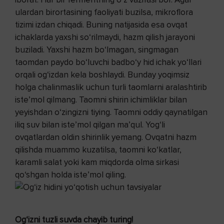
ulardan birortasining faoliyati buzilsa, mikroflora
tizimi izdan chiqadi. Buning natijasida esa ovqat
ichaklarda yaxshi so‘rilmaydi, hazm qilish jarayoni
buziladi. Yaxshi hazm bo‘lmagan, singmagan
taomdan paydo bo‘luvchi badbo‘y hid ichak yo‘llari
orqali og‘izdan kela boshlaydi. Bunday yoqimsiz
holga chalinmaslik uchun turli taomlarni aralashtirib
iste’mol qilmang. Taomni shirin ichimliklar bilan
yeyishdan o‘zingizni tiying. Taomni oddiy qaynatilgan
iliq suv bilan iste’mol qilgan ma’qul. Yog‘li
ovqatlardan oldin shirinlik yemang. Ovqatni hazm
qilishda muammo kuzatilsa, taomni ko‘katlar,
karamli salat yoki kam miqdorda olma sirkasi
qo‘shgan holda iste’mol qiling.
Og‘izni tuzli suvda chayib turing!