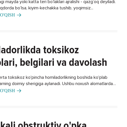
gi mayda yoki katta teri bo’laklari ajralishi - qazg’oq deyiladi.
iqdorda bo’lsa, kiyim-kechakka tushib, yoqimsiz...
O'QISH
adorlikda toksikoz
lari, belgilari va davolash
erta toksikoz ko'pincha homiladorlikning boshida ko'plab
larning doimiy sherigiga aylanadi. Ushbu noxush alomatlardan
ning biron bir usuli bormi?
O'QISH
kali obstruktiv o'pka