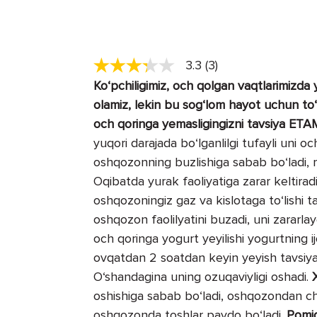
3.3 (3)
Ko‘pchiligimiz, och qolgan vaqtlarimizda
olamiz, lekin bu sog‘lom hayot uchun to‘g
och qoringa yemasligingizni tavsiya ET
yuqori darajada bo‘lganlilgi tufayli uni 
oshqozonning buzlishiga sabab bo‘ladi, m
Oqibatda yurak faoliyatiga zarar keltirad
oshqozoningiz gaz va kislotaga to‘lishi ta
oshqozon faolilyatini buzadi, uni zararlayd
och qoringa yogurt yeyilishi yogurtning ij
ovqatdan 2 soatdan keyin yeyish tavsiya 
O‘shandagina uning ozuqaviyligi oshadi.
oshishiga sabab bo‘ladi, oshqozondan ch
oshqozonda toshlar paydo bo‘ladi.
Pomi