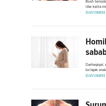
Bosh terisida
Ular katta m
DAVOMINI 
Homil
sabab
Darhaqiqat, 
bo’lajak ona
xalos bo'lish
DAVOMINI 
Surun