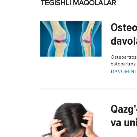
TEGISHLI MAQOLALAR
Osteo
davol
Osteoartroz -
osteoartroz k
DAVOMINI 
Qazg'
va un