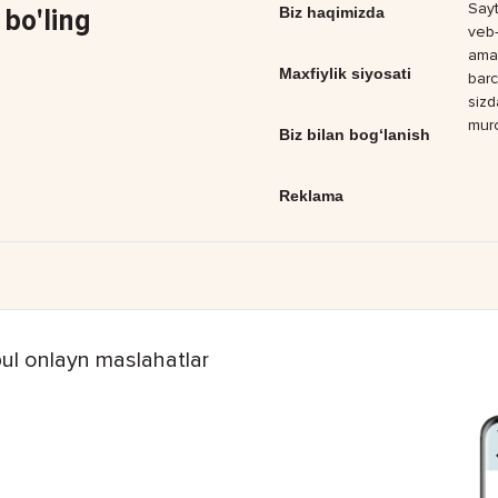
Sayt
bo'ling
Biz haqimizda
veb-
amal
Maxfiylik siyosati
barc
sizd
muro
Biz bilan bog‘lanish
Reklama
ul onlayn maslahatlar