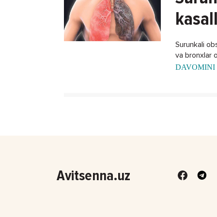
kasal
Surunkali obst
va bronxlar o
DAVOMINI 
Avitsenna.uz