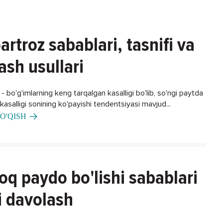
artroz sabablari, tasnifi va
ash usullari
 bo'g'imlarning keng tarqalgan kasalligi bo'lib, so'ngi paytda
asalligi sonining ko'payishi tendentsiyasi mavjud...
O'QISH
oq paydo bo'lishi sabablari
i davolash