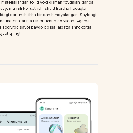
 materiallaridan to‘liq yoki qisman foydalanilganda
sayt manzili ko‘rsatilishi shart! Barcha huquqlar
dagi qonunchilikka binoan himoyalangan. Saytdagi
ha materiallar ma’lumot uchun qo‘yilgan. Agarda
a jiddiyroq savol paydo bo‘lsa, albatta shifokorga
jaat qiling!