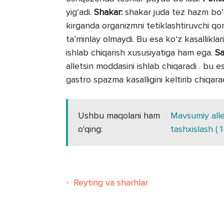
yig‘adi.
Shakar:
shakar juda tez hazm bo‘
kirganda organizmni tetiklashtiruvchi qon t
ta’minlay olmaydi. Bu esa ko‘z kasalliklar
ishlab chiqarish xususiyatiga ham ega.
Sa
alletsin moddasini ishlab chiqaradi . bu 
gastro spazma kasalligini keltirib chiqarad
Ushbu maqolani ham
Mavsumiy aller
o'qing:
tashxislash ( 1
-
Reyting va sharhlar