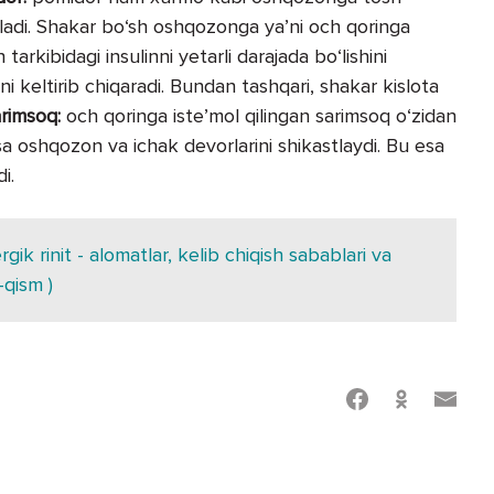
ladi. Shakar bo‘sh oshqozonga ya’ni och qoringa
arkibidagi insulinni yetarli darajada bo‘lishini
ini keltirib chiqaradi. Bundan tashqari, shakar kislota
rimsoq:
och qoringa iste’mol qilingan sarimsoq o‘zidan
esa oshqozon va ichak devorlarini shikastlaydi. Bu esa
i.
gik rinit - alomatlar, kelib chiqish sabablari va
-qism )