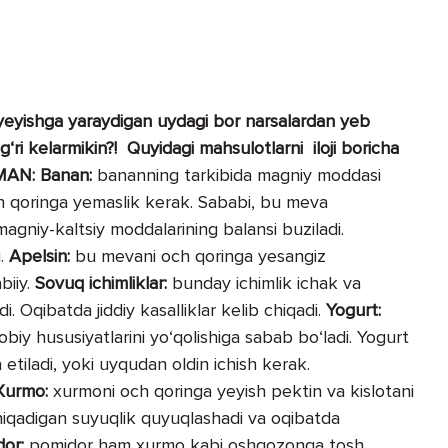
 yeyishga yaraydigan uydagi bor narsalardan yeb
‘ri kelarmikin?! Quyidagi mahsulotlarni iloji boricha
AMAN:
Banan:
bananning tarkibida magniy moddasi
och qoringa yemaslik kerak. Sababi, bu meva
agniy-kaltsiy moddalarining balansi buziladi.
i.
Apelsin:
bu mevani och qoringa yesangiz
biiy.
Sovuq ichimliklar:
bunday ichimlik ichak va
i. Oqibatda jiddiy kasalliklar kelib chiqadi.
Yogurt:
obiy hususiyatlarini yo‘qolishiga sabab bo‘ladi. Yogurt
etiladi, yoki uyqudan oldin ichish kerak.
Xurmo:
xurmoni och qoringa yeyish pektin va kislotani
iqadigan suyuqlik quyuqlashadi va oqibatda
dor:
pomidor ham xurmo kabi oshqozonga tosh