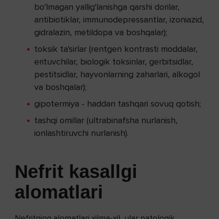
bo'lmagan yallig'lanishga qarshi dorilar,
antibiotiklar, immunodepressantlar, izoniazid,
gidralazin, metildopa va boshqalar);
toksik ta'sirlar (rentgen kontrasti moddalar,
erituvchilar, biologik toksinlar, gerbitsidlar,
pestitsidlar, hayvonlarning zaharlari, alkogol
va boshqalar);
gipotermiya - haddan tashqari sovuq qotish;
tashqi omillar (ultrabinafsha nurlanish,
ionlashtiruvchi nurlanish).
Nefrit kasallgi
alomatlari
Nefritning alomatlari xilma-xil, ular patologik