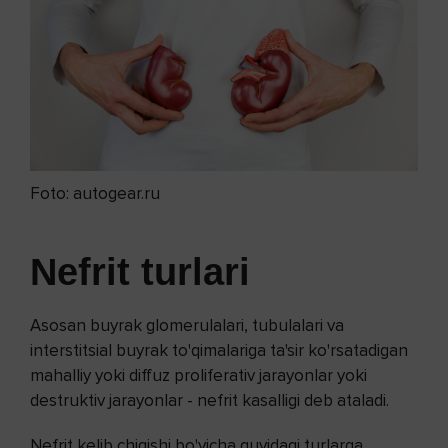
Foto: autogear.ru
Nefrit turlari
Asosan buyrak glomerulalari, tubulalari va
interstitsial buyrak to'qimalariga ta'sir ko'rsatadigan
mahalliy yoki diffuz proliferativ jarayonlar yoki
destruktiv jarayonlar - nefrit kasalligi deb ataladi.
Nefrit kelib chiqishi bo'yicha quyidagi turlarga