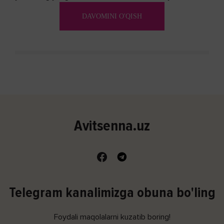
(shishishi) bilan tavsiflangan...
DAVOMINI O'QISH
Avitsenna.uz
Telegram kanalimizga obuna bo'ling
Foydali maqolalarni kuzatib boring!