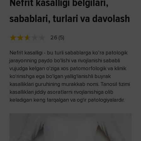
Nefrit kasalligi belgilari,
sabablari, turlari va davolash
2.6 (5)
Nefrit kasalligi - bu turli sabablarga ko’ra patologik
jarayonning paydo bo'lishi va rivojlanishi sababli
vujudga kelgan o'ziga xos patomorfologik va klinik
ko'rinishga ega bo'lgan yallig'lanishli buyrak
kasalliklari guruhining murakkab nomi. Tanosil tizimi
kasalliklari jiddiy asoratlarni rivojlanishiga olib
keladigan keng tarqalgan va og'ir patologiyalardir.