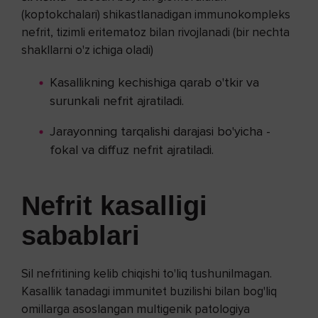
(koptokchalari) shikastlanadigan immunokompleks
nefrit, tizimli eritematoz bilan rivojlanadi (bir nechta
shakllarni o'z ichiga oladi)
Kasallikning kechishiga qarab o'tkir va
surunkali nefrit ajratiladi.
Jarayonning tarqalishi darajasi bo'yicha -
fokal va diffuz nefrit ajratiladi.
Nefrit kasalligi
sabablari
Sil nefritining kelib chiqishi to'liq tushunilmagan.
Kasallik tanadagi immunitet buzilishi bilan bog'liq
omillarga asoslangan multigenik patologiya