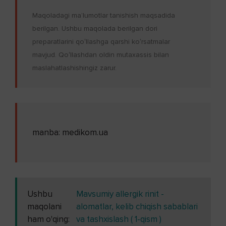
Maqoladagi maʼlumotlar tanishish maqsadida
berilgan. Ushbu maqolada berilgan dori
preparatlarini qoʻllashga qarshi koʻrsatmalar
mavjud. Qoʻllashdan oldin mutaxassis bilan
maslahatlashishingiz zarur.
manba: medikom.ua
Ushbu
Mavsumiy allergik rinit -
maqolani
alomatlar, kelib chiqish sabablari
ham o'qing:
va tashxislash ( 1-qism )