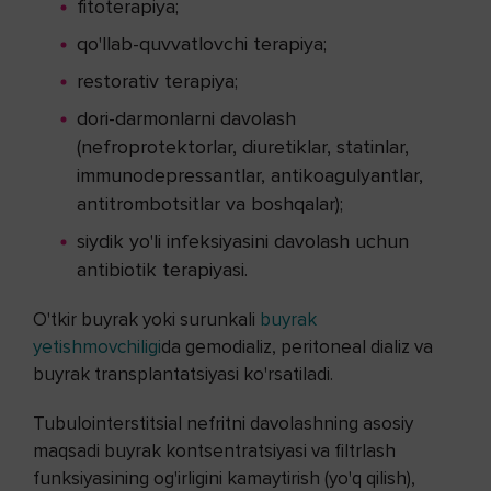
fitoterapiya;
qo'llab-quvvatlovchi terapiya;
restorativ terapiya;
dori-darmonlarni davolash
(nefroprotektorlar, diuretiklar, statinlar,
immunodepressantlar, antikoagulyantlar,
antitrombotsitlar va boshqalar);
siydik yo'li infeksiyasini davolash uchun
antibiotik terapiyasi.
O'tkir buyrak yoki surunkali
buyrak
yetishmovchiligi
da gemodializ, peritoneal dializ va
buyrak transplantatsiyasi ko'rsatiladi.
Tubulointerstitsial nefritni davolashning asosiy
maqsadi buyrak kontsentratsiyasi va filtrlash
funksiyasining og'irligini kamaytirish (yo'q qilish),