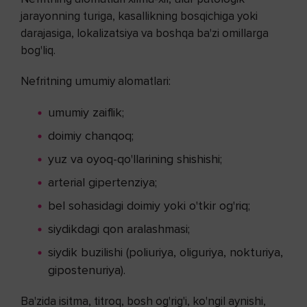
jarayonning turiga, kasallikning bosqichiga yoki
darajasiga, lokalizatsiya va boshqa ba'zi omillarga
bog'liq.
Nefritning umumiy alomatlari:
umumiy zaiflik;
doimiy chanqoq;
yuz va oyoq-qo'llarining shishishi;
arterial gipertenziya;
bel sohasidagi doimiy yoki o'tkir og'riq;
siydikdagi qon aralashmasi;
siydik buzilishi (poliuriya, oliguriya, nokturiya,
gipostenuriya).
Ba'zida isitma, titroq, bosh og'rig'i, ko'ngil aynishi,