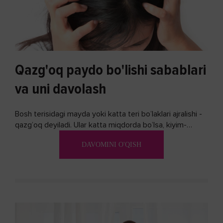
Qazg'oq paydo bo'lishi sabablari
va uni davolash
Bosh terisidagi mayda yoki katta teri bo’laklari ajralishi -
qazg’oq deyiladi. Ular katta miqdorda bo’lsa, kiyim-
kechakka tushib, yoqimsiz...
DAVOMINI O'QISH