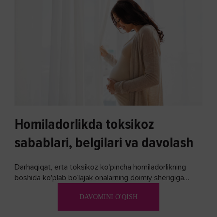
Homiladorlikda toksikoz
sabablari, belgilari va davolash
Darhaqiqat, erta toksikoz ko'pincha homiladorlikning
boshida ko'plab bo’lajak onalarning doimiy sherigiga
aylanadi. Ushbu noxush alomatlardan xalos bo'lishning
DAVOMINI O'QISH
biron bir usuli bormi?