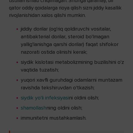
usullari ishlab chiqilmagan. Shunga qaramay, bir
qator oddiy qoidalarga rioya qilish sizni jiddiy kasallik
rivojlanishidan xalos qilishi mumkin.
jiddiy dorilar (og'riq qoldiruvchi vositalar,
antibakterial dorilar, steroid bo'lmagan
yallig'lanishga qarshi dorilar) faqat shifokor
nazorati ostida olinishi kerak;
siydik kislotasi metabolizmining buzilishini o'z
vaqtida tuzatish;
yuqori xavfli guruhdagi odamlarni muntazam
ravishda tekshiruvdan o'tkazish;
siydik yo'li infeksiyasi
ni oldini olish;
shamollash
ning oldini olish;
immunitetni mustahkamlash.