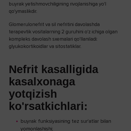
buyrak yetishmovchiligining rivojlanishiga yo'l
qo'ymaslikdir.
Glomerulonefrit va sil nefritini davolashda
terapevtik vositalarning 2 guruhini o'z ichiga olgan
kompleks davolash sxemalari qo'llaniladi:
glyukokortikoidlar va sitostatiklar.
Nefrit kasalligida
kasalxonaga
yotqizish
ko'rsatkichlari:
buyrak funksiyasining tez sur'atlar bilan
yomonlashishi;