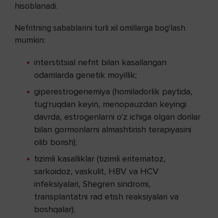
hisoblanadi.
Nefritning sabablarini turli xil omillarga bog'lash
mumkin:
interstitsial nefrit bilan kasallangan
odamlarda genetik moyillik;
giperestrogenemiya (homiladorlik paytida,
tug'ruqdan keyin, menopauzdan keyingi
davrda, estrogenlarni o'z ichiga olgan dorilar
bilan gormonlarni almashtirish terapiyasini
olib borish);
tizimli kasalliklar (tizimli eritematoz,
sarkoidoz, vaskulit, HBV va HCV
infeksiyalari, Shegren sindromi,
transplantatni rad etish reaksiyalari va
boshqalar);