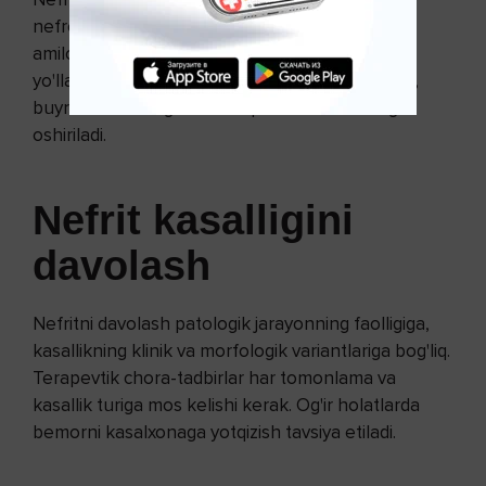
nefropatiyasi, buyrak kistasi shikastlanishi,
amiloidoz, buyrak venalari trombozi, siydik
yo'llarining infeksiyalari, buyrak yetishmovchiligi,
buyrak sil kasalligi va boshqalarda ham amalga
oshiriladi.
Nefrit kasalligini
davolash
Nefritni davolash patologik jarayonning faolligiga,
kasallikning klinik va morfologik variantlariga bog'liq.
Terapevtik chora-tadbirlar har tomonlama va
kasallik turiga mos kelishi kerak. Og'ir holatlarda
bemorni kasalxonaga yotqizish tavsiya etiladi.