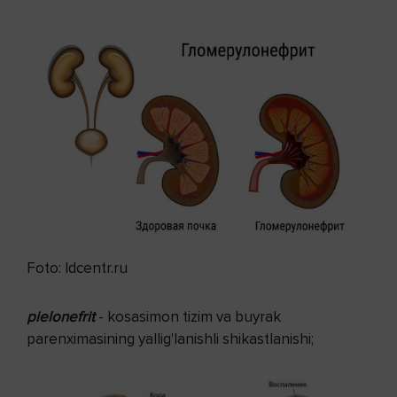
Foto: ldcentr.ru
pielonefrit
- kosasimon tizim va buyrak
parenximasining yallig'lanishli shikastlanishi;