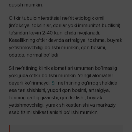
qusish mumkin.
O'tkir tubulointerstitsial nefrit etiologik omil
(infeksiya, toksinlar, dorilar yoki immunitet buzilishi)
ta'siridan keyin 2-40 kun ichida rivojlanadi.
Kasallikning o'tkir davrida artralgiya, toshma, buyrak
yetishmovchiligi bo’lishi mumkin, qon bosimi,
odatda, normal bo’ladi.
Sil nefritining klinik alomatlari umuman bo’lmaslig
yoki juda o’tkir bo’lishi mumkin. Yengil alomatlar
deyarli ko’rinmaydi.
Sil
nefritining og’irroq shaklida
esa teri shishishi, yuqori qon bosimi, artralgiya,
terining qattiq qizarishi, qon ketish , buyrak
yetishmovchiligi, yurak shikastlanishi va markaziy
asab tizimi shikastlanishi bo’lishi mumkin.