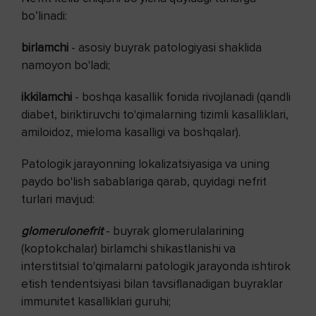
bo’linadi:
birlamchi
- asosiy buyrak patologiyasi shaklida
namoyon bo'ladi;
ikkilamchi
- boshqa kasallik fonida rivojlanadi (qandli
diabet, biriktiruvchi to'qimalarning tizimli kasalliklari,
amiloidoz, mieloma kasalligi va boshqalar).
Patologik jarayonning lokalizatsiyasiga va uning
paydo bo'lish sabablariga qarab, quyidagi nefrit
turlari mavjud:
glomerulonefrit
- buyrak glomerulalarining
(koptokchalar) birlamchi shikastlanishi va
interstitsial to'qimalarni patologik jarayonda ishtirok
etish tendentsiyasi bilan tavsiflanadigan buyraklar
immunitet kasalliklari guruhi;