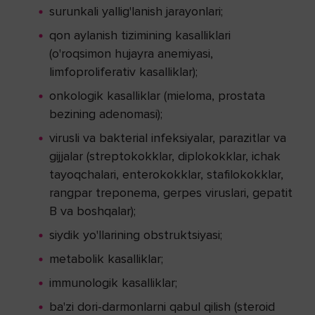
surunkali yallig'lanish jarayonlari;
qon aylanish tizimining kasalliklari
(o'roqsimon hujayra anemiyasi,
limfoproliferativ kasalliklar);
onkologik kasalliklar (mieloma, prostata
bezining adenomasi);
virusli va bakterial infeksiyalar, parazitlar va
gijjalar (streptokokklar, diplokokklar, ichak
tayoqchalari, enterokokklar, stafilokokklar,
rangpar treponema, gerpes viruslari, gepatit
B va boshqalar);
siydik yo'llarining obstruktsiyasi;
metabolik kasalliklar;
immunologik kasalliklar;
ba'zi dori-darmonlarni qabul qilish (steroid