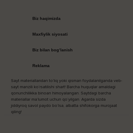
Biz haqimizda
Maxfiylik siyosati
Biz bilan bog‘lanish
Reklama
Sayt materiallaridan to‘liq yoki qisman foydalanilganda veb-
sayt manzili ko‘rsatilishi shart! Barcha huquqlar amaldagi
qonunchilikka binoan himoyalangan. Saytdagi barcha
materiallar ma’lumot uchun qo‘yilgan. Agarda sizda
jiddiyroq savol paydo bo‘lsa, albatta shifokorga murojaat
qiling!