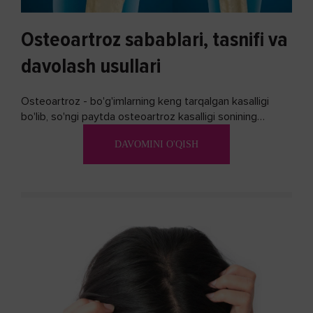
Osteoartroz sabablari, tasnifi va
davolash usullari
Osteoartroz - bo'g'imlarning keng tarqalgan kasalligi
bo'lib, so'ngi paytda osteoartroz kasalligi sonining
ko'payishi tendentsiyasi mavjud...
DAVOMINI O'QISH