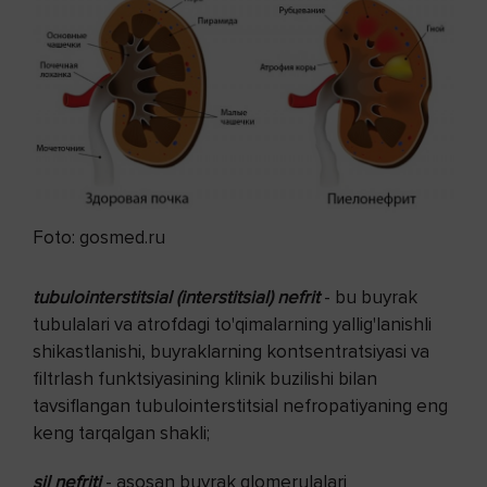
Foto: gosmed.ru
tubulointerstitsial (interstitsial) nefrit
- bu buyrak
tubulalari va atrofdagi to'qimalarning yallig'lanishli
shikastlanishi, buyraklarning kontsentratsiyasi va
filtrlash funktsiyasining klinik buzilishi bilan
tavsiflangan tubulointerstitsial nefropatiyaning eng
keng tarqalgan shakli;
sil nefriti
- asosan buyrak glomerulalari