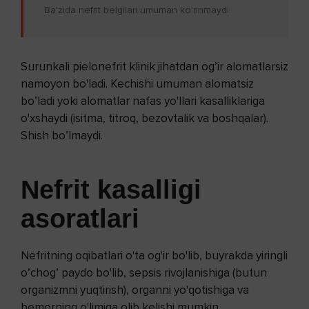
Ba'zida nefrit belgilari umuman ko'rinmaydi
Surunkali pielonefrit klinik jihatdan og’ir alomatlarsiz
namoyon bo'ladi. Kechishi umuman alomatsiz
bo’ladi yoki alomatlar nafas yo'llari kasalliklariga
o'xshaydi (isitma, titroq, bezovtalik va boshqalar).
Shish bo’lmaydi.
Nefrit kasalligi
asoratlar
i
Nefritning oqibatlari o'ta og'ir bo'lib, buyrakda yiringli
o’chog’ paydo bo'lib, sepsis rivojlanishiga (butun
organizmni yuqtirish), organni yo'qotishiga va
bemorning o'limiga olib kelishi mumkin.