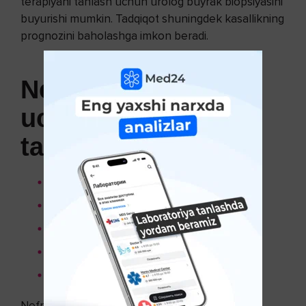
terapiyani tanlash uchun urolog buyrak biopsiyasini
buyurishi mumkin. Tadqiqot shuningdek kasallikning
prognozini baholashga imkon beradi.
Nefritni tashxislash
uchun instrumental
tahlillar:
Buyraklar ultratovush tekshiruvi;
KT;
Ekskretator urografiya;
Rentgenografiya;
Sistoskopiya.
Nefritning differensial diagnostikasi qon tomir