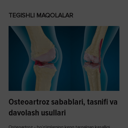
TEGISHLI MAQOLALAR
Osteoartroz sabablari, tasnifi va
davolash usullari
Osteoartroz - bo'g'imlarning keng tarqalgan kasalligi