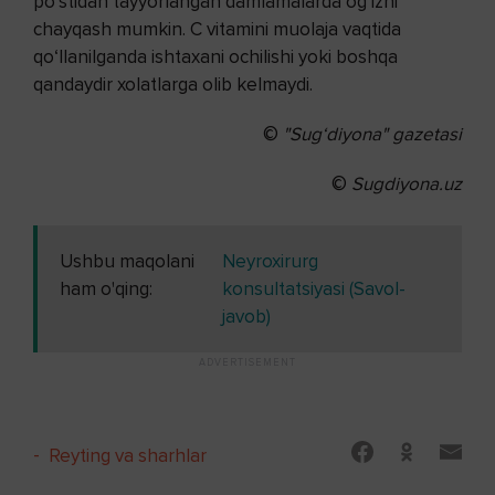
po‘stidan tayyorlangan damlamalarda og‘izni
chayqash mumkin. C vitamini muolaja vaqtida
qo‘llanilganda ishtaxani ochilishi yoki boshqa
qandaydir xolatlarga olib kelmaydi.
©
"Sug‘diyona" gazetasi
©
Sugdiyona.uz
Ushbu maqolani
Neyroxirurg
ham o'qing:
konsultatsiyasi (Savol-
javob)
-
Reyting va sharhlar