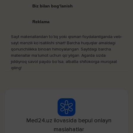
Biz bilan bog‘lanish
Reklama
Sayt materiallaridan to‘liq yoki qisman foydalanilganda veb-
sayt manzili ko‘rsatilishi shart! Barcha huquqlar amaldagi
qonunchilikka binoan himoyalangan. Saytdagi barcha
materiallar ma’lumot uchun qo‘yilgan. Agarda sizda
jiddiyroq savol paydo bo‘lsa, albatta shifokorga murojaat
qiling!
Med24.uz ilovasida bepul onlayn
maslahatlar