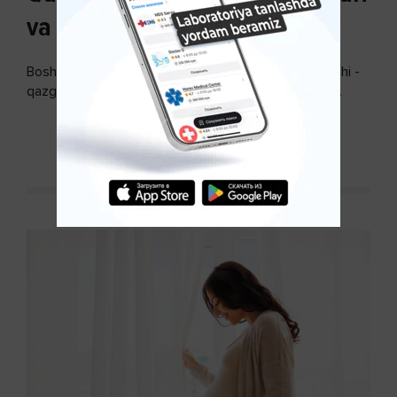
va uni davolash
Bosh terisidagi mayda yoki katta teri bo’laklari ajralishi -
qazg’oq deyiladi. Ular katta miqdorda bo’lsa, kiyim-
kechakka tushib, yoqimsiz...
DAVOMINI O'QISH