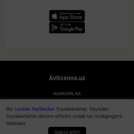
Avitsenna.uz
HAMKORLAR
Top.uz
Biz
cookie-fayllardan
foydalanamiz. Saytdan
Apteka.uz
foydalanishni davom ettirish orqali siz roziligingizni
Med24.uz
bildirasiz
Qabul qilish