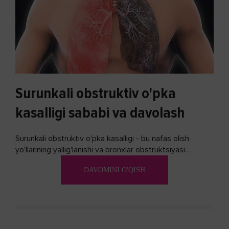
Surunkali obstruktiv o'pka
kasalligi sababi va davolash
Surunkali obstruktiv o'pka kasalligi - bu nafas olish
yo'llarining yallig'lanishi va bronxlar obstruktsiyasi
(shishishi) bilan tavsiflangan...
DAVOMINI O'QISH