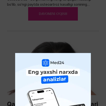
bo'lib, so'ngi paytda osteoartroz kasalligi sonining
ko'payishi tendentsiyasi mavjud...
DAVOMINI O'QISH
Qazg'oq paydo bo'lishi sabablari