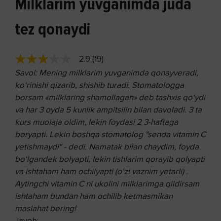
Milklarim yuvganimda juda
tez qonaydi
2.9 (19)
Savol: Mening milklarim yuvganimda qonayveradi,
ko‘rinishi qizarib, shishib turadi. Stomatologga
borsam «milklaring shamollagan» deb tashxis qo‘ydi
va har 3 oyda 5 kunlik ampitsilin bilan davoladi. 3 ta
kurs muolaja oldim, lekin foydasi 2 3-haftaga
boryapti. Lekin boshqa stomatolog "senda vitamin C
yetishmaydi" - dedi. Namatak bilan chaydim, foyda
bo‘lgandek bolyapti, lekin tishlarim qorayib qolyapti
va ishtaham ham ochilyapti (o‘zi vaznim yetarli) .
Aytingchi vitamin C ni ukolini milklarimga qildirsam
ishtaham bundan ham ochilib ketmasmikan
maslahat bering!
Javob: