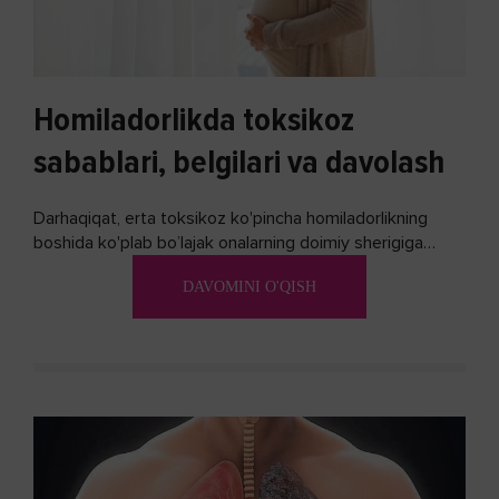
Homiladorlikda toksikoz
sabablari, belgilari va davolash
Darhaqiqat, erta toksikoz ko'pincha homiladorlikning
boshida ko'plab bo’lajak onalarning doimiy sherigiga
aylanadi. Ushbu noxush alomatlardan xalos bo'lishning
DAVOMINI O'QISH
biron bir usuli bormi?