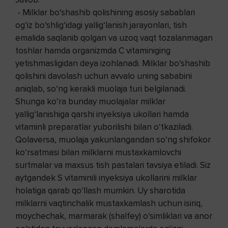
- Milklar bo‘shashib qolishining asosiy sabablari
og‘iz bo‘shlig‘idagi yallig‘lanish jarayonlari, tish
emalida saqlanib qolgan va uzoq vaqt tozalanmagan
toshlar hamda organizmda C vitaminiging
yetishmasligidan deya izohlanadi. Milklar bo‘shashib
qolishini davolash uchun avvalo uning sababini
aniqlab, so‘ng kerakli muolaja turi belgilanadi.
Shunga ko‘ra bunday muolajalar milklar
yallig‘lanishiga qarshi inyeksiya ukollari hamda
vitaminli preparatlar yuborilishi bilan o‘tkaziladi.
Qolaversa, muolaja yakunlangandan so‘ng shifokor
ko‘rsatmasi bilan milklarni mustaxkamlovchi
surtmalar va maxsus tish pastalari tavsiya etiladi. Siz
aytgandek S vitaminili inyeksiya ukollarini milklar
holatiga qarab qo‘llash mumkin. Uy sharotida
milklarni vaqtinchalik mustaxkamlash uchun isiriq,
moychechak, marmarak (shalfey) o‘simliklari va anor