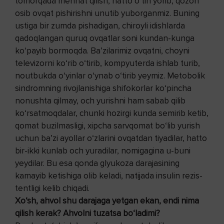
tomorqada mehnat qilish, hatto o‘tin yorib, qozon
osib ovqat pishirishni unutib yuborganmiz. Buning
ustiga bir zumda pishadigan, chiroyli idishlarda
qadoqlangan quruq ovqatlar soni kundan-kunga
ko‘payib bormoqda. Ba’zilarimiz ovqatni, choyni
televizorni ko‘rib o‘tirib, kompyuterda ishlab turib,
noutbukda o‘yinlar o‘ynab o‘tirib yeymiz. Metobolik
sindromning rivojlanishiga shifokorlar ko‘pincha
nonushta qilmay, och yurishni ham sabab qilib
ko‘rsatmoqdalar, chunki hozirgi kunda semirib ketib,
qomat buzilmasligi, xipcha sarvqomat bo‘lib yurish
uchun ba’zi ayollar o‘zlarini ovqatdan tiyadilar, hatto
bir-ikki kunlab och yuradilar, nomigagina u-buni
yeydilar. Bu esa qonda glyukoza darajasining
kamayib ketishiga olib keladi, natijada insulin rezis-
tentligi kelib chiqadi.
Xo‘sh, ahvol shu darajaga yetgan ekan, endi nima
qilish kerak? Ahvolni tuzatsa bo‘ladimi?