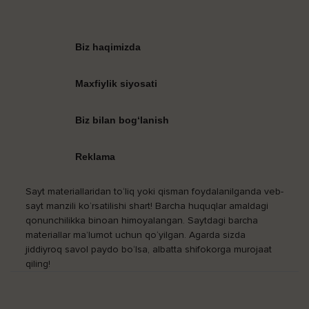
Biz haqimizda
Maxfiylik siyosati
Biz bilan bog‘lanish
Reklama
Sayt materiallaridan to‘liq yoki qisman foydalanilganda veb-
sayt manzili ko‘rsatilishi shart! Barcha huquqlar amaldagi
qonunchilikka binoan himoyalangan. Saytdagi barcha
materiallar ma’lumot uchun qo‘yilgan. Agarda sizda
jiddiyroq savol paydo bo‘lsa, albatta shifokorga murojaat
qiling!