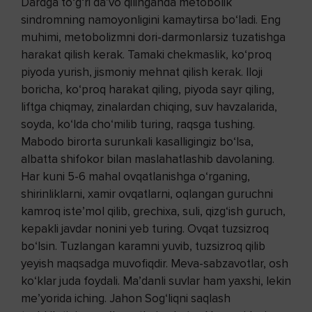
Dardga to‘g‘ri da’vo qilinganda metobolik
sindromning namoyonligini kamaytirsa bo‘ladi. Eng
muhimi, metobolizmni dori-darmonlarsiz tuzatishga
harakat qilish kerak. Tamaki chekmaslik, ko‘proq
piyoda yurish, jismoniy mehnat qilish kerak. Iloji
boricha, ko‘proq harakat qiling, piyoda sayr qiling,
liftga chiqmay, zinalardan chiqing, suv havzalarida,
soyda, ko‘lda cho‘milib turing, raqsga tushing.
Mabodo birorta surunkali kasalligingiz bo‘lsa,
albatta shifokor bilan maslahatlashib davolaning.
Har kuni 5-6 mahal ovqatlanishga o‘rganing,
shirinliklarni, xamir ovqatlarni, oqlangan guruchni
kamroq iste’mol qilib, grechixa, suli, qizg‘ish guruch,
kepakli javdar nonini yeb turing. Ovqat tuzsizroq
bo‘lsin. Tuzlangan karamni yuvib, tuzsizroq qilib
yeyish maqsadga muvofiqdir. Meva-sabzavotlar, osh
ko‘klar juda foydali. Ma’danli suvlar ham yaxshi, lekin
me’yorida iching. Jahon Sog‘liqni saqlash