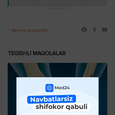
-
Reyting va sharhlar
TEGISHLI MAQOLALAR