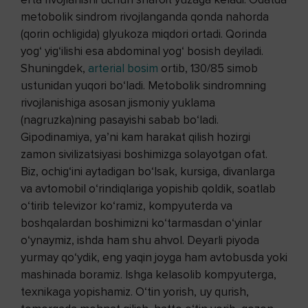
metobolik sindrom rivojlanganda qonda nahorda
(qorin ochligida) glyukoza miqdori ortadi. Qorinda
yog‘ yig‘ilishi esa abdominal yog‘ bosish deyiladi.
Shuningdek,
arterial bosim
ortib, 130/85 simob
ustunidan yuqori bo‘ladi. Metobolik sindromning
rivojlanishiga asosan jismoniy yuklama
(nagruzka)ning pasayishi sabab bo‘ladi.
Gipodinamiya, ya’ni kam harakat qilish hozirgi
zamon sivilizatsiyasi boshimizga solayotgan ofat.
Biz, ochig‘ini aytadigan bo‘lsak, kursiga, divanlarga
va avtomobil o‘rindiqlariga yopishib qoldik, soatlab
o‘tirib televizor ko‘ramiz, kompyuterda va
boshqalardan boshimizni ko‘tarmasdan o‘yinlar
o‘ynaymiz, ishda ham shu ahvol. Deyarli piyoda
yurmay qo‘ydik, eng yaqin joyga ham avtobusda yoki
mashinada boramiz. Ishga kelasolib kompyuterga,
texnikaga yopishamiz. O‘tin yorish, uy qurish,