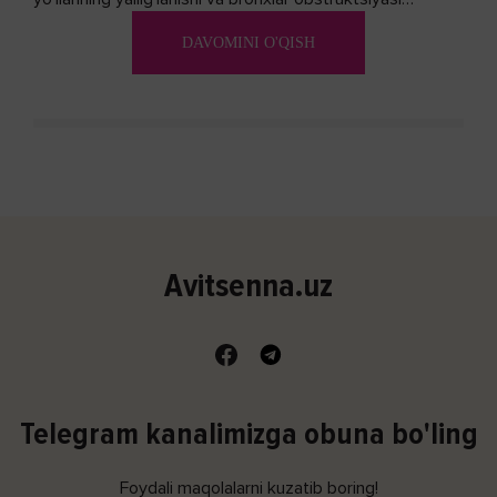
(shishishi) bilan tavsiflangan...
DAVOMINI O'QISH
Avitsenna.uz
Telegram kanalimizga obuna bo'ling
Foydali maqolalarni kuzatib boring!