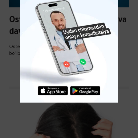
Osteoartroz sabablari, tasnifi va
davolash usullari
Osteoartroz - bo'g'imlarning keng tarqalgan kasalligi
bo'lib, so'ngi paytda osteoartroz kasalligi sonining
ko'payishi tendentsiyasi mavjud...
DAVOMINI O'QISH