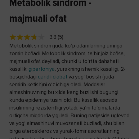
Metabolik sindrom -
majmuali ofat
3.8 (5)
Metobolik sindrom juda ko‘p odamlarning umriga
zomin bo‘ladi. Metobolik sindrom, ta’bir joiz bo‘lsa,
majmuali ofat deyiladi, chunki u to‘rtta dahshatli
kasallik:
gipertoniya
, yurakning ishemik kasalligi, 2-
bosqichdagi
qandli diabet
va yog‘ bosish (juda
semirib ketish)ni o‘z ichiga oladi. Moddalar
almashinuvining bu xilda keng buzilishi bugungi
kunda epidemiya tusini oldi. Bu kasallik asosida
insulinning rezistentligi yotadi, ya’ni to‘qimalarda
ortiqcha miqdorda yig‘iladi. Buning natijasida uglevod
va yog‘ almashinuvi muvozanati buziladi, shu bilan
birga ateroskleroz va yurak-tomir asoratlarining
erta rivojlanishi uchun sharoit yuzaga keladi. Odatda