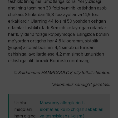
tashkilotining ma’lumotlariga ko‘ra, Yer yuzidagi
aholining taxminan 30 foizi semirib ketishdan azob
chekadi. Shulardan 16,8 foiz ayollar va 14,9 foiz
erkaklardir. Ularning 44 foizini 50 yoshdan oshgan
odamlar tashkil etadi. Semirib ketayotgan odamlar
har 10 yilda 10 foizga ko‘paymoqda. Esingizda bo‘lsin:
me’yordan ortiqcha har 4,5 kilogramm, sistolik
(yuqori) arterial bosimni 4,4 simob ustunidan
oshishiga, ayollarda esa 4,2 mm simob ustunidan
oshishiga olib boradi. Buni aslo unutmang.
© Saidahmad HAMROQULOV, oliy toifali shifokor.
"Salomatlik sandig‘i" gazetasi.
Ushbu
Mavsumiy allergik rinit -
maqolani
alomatlar, kelib chiqish sabablari
ham o'qing:
va tashxislash ( 1-qism )