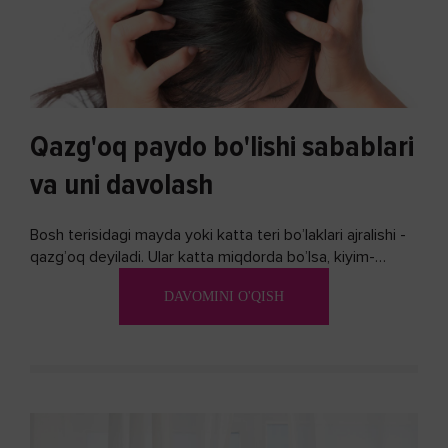
Qazg'oq paydo bo'lishi sabablari
va uni davolash
Bosh terisidagi mayda yoki katta teri bo’laklari ajralishi -
qazg’oq deyiladi. Ular katta miqdorda bo’lsa, kiyim-
kechakka tushib, yoqimsiz...
DAVOMINI O'QISH