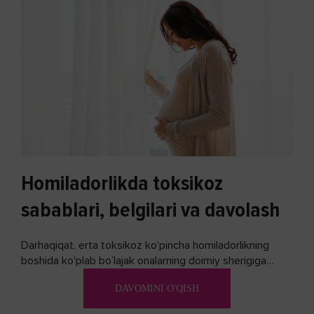
Homiladorlikda toksikoz
sabablari, belgilari va davolash
Darhaqiqat, erta toksikoz ko'pincha homiladorlikning
boshida ko'plab bo’lajak onalarning doimiy sherigiga
aylanadi. Ushbu noxush alomatlardan xalos bo'lishning
DAVOMINI O'QISH
biron bir usuli bormi?