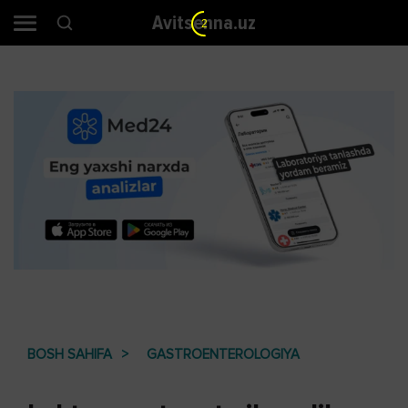
Avitsenna.uz
1
BOSH SAHIFA
GASTROENTEROLOGIYA