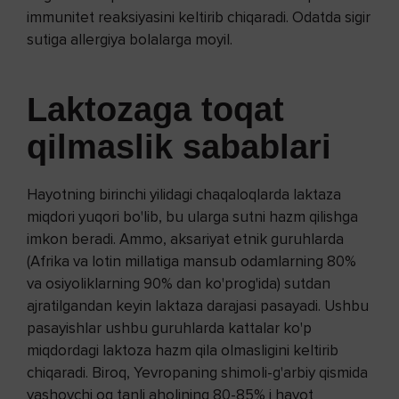
immunitet reaksiyasini keltirib chiqaradi. Odatda sigir
sutiga allergiya bolalarga moyil.
Laktozaga toqat
qilmaslik sabablari
Hayotning birinchi yilidagi chaqaloqlarda laktaza
miqdori yuqori bo'lib, bu ularga sutni hazm qilishga
imkon beradi. Ammo, aksariyat etnik guruhlarda
(Afrika va lotin millatiga mansub odamlarning 80%
va osiyoliklarning 90% dan ko'prog'ida) sutdan
ajratilgandan keyin laktaza darajasi pasayadi. Ushbu
pasayishlar ushbu guruhlarda kattalar ko'p
miqdordagi laktoza hazm qila olmasligini keltirib
chiqaradi. Biroq, Yevropaning shimoli-g'arbiy qismida
yashovchi oq tanli aholining 80-85% i hayot