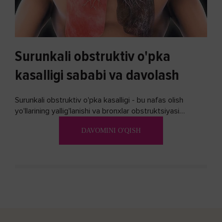
Surunkali obstruktiv o'pka
kasalligi sababi va davolash
Surunkali obstruktiv o'pka kasalligi - bu nafas olish
yo'llarining yallig'lanishi va bronxlar obstruktsiyasi
(shishishi) bilan tavsiflangan...
DAVOMINI O'QISH