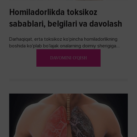
Homiladorlikda toksikoz
sabablari, belgilari va davolash
Darhaqiqat, erta toksikoz ko'pincha homiladorlikning
boshida ko'plab bo’lajak onalarning doimiy sherigiga
aylanadi. Ushbu noxush alomatlardan xalos bo'lishning
DAVOMINI O'QISH
biron bir usuli bormi?