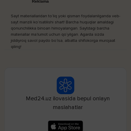
Reklama
Sayt materiallaridan to‘liq yoki qisman foydalanilganda veb-
sayt manzili ko‘rsatilishi shart! Barcha huquqlar amaldagi
qonunchilikka binoan himoyalangan. Saytdagi barcha
materiallar ma’lumot uchun qo‘yilgan. Agarda sizda
jiddiyroq savol paydo bo‘lsa, albatta shifokorga murojaat
qiling!
Med24.uz ilovasida bepul onlayn
maslahatlar