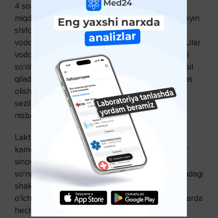
4 soatlik testda odamlar oz miqdordagi laktoza
miqdorini yutadilar. Laktoza ichishdan oldin va keyin
shifokorlar odamning nafas olish havosidagi
vodorod miqdorini 1 soatlik oraliqda o'lchaydilar. Ular
vodorodni o'lchaydilar, chunki ichak bakteriyalari
so'rilmagan laktozani parchalashda vodorod hosil
qiladi. Agar laktoza iste'mol qilgandan keyin nafas
olishda chiqarilgan havodagi vodorod miqdori
sezilarli darajada oshsa, bu odamning laktozaga
nisbatan toqatsizligini ko'rsatadi.
Laktozaga toqat qilmaslik testi bugungi kunda
kamdan kam qo'llaniladigan muqobil, kam sezgir
sinovdir. Biror kishi laktoza miqdorini olganidan
so'ng, shifokorlar alomatlarni kuzatadilar va qondagi
shakar (glyukoza) miqdorini bir necha bor
o'lchaydilar. Laktozani hazm qila oladigan odamlarda
hech qanday alomat paydo bo'lmaydi va qonda