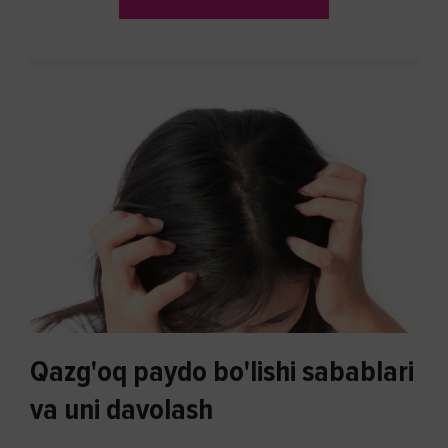
Qazg'oq paydo bo'lishi sabablari
va uni davolash