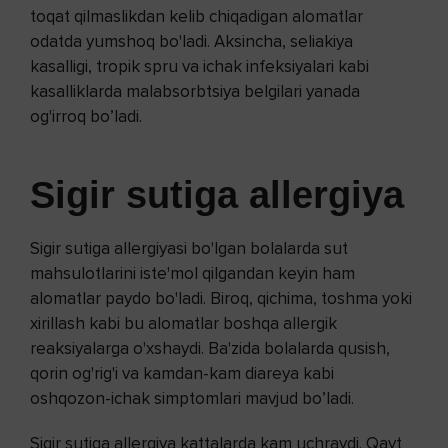
toqat qilmaslikdan kelib chiqadigan alomatlar
odatda yumshoq bo'ladi. Aksincha, seliakiya
kasalligi, tropik spru va ichak infeksiyalari kabi
kasalliklarda malabsorbtsiya belgilari yanada
og'irroq bo’ladi.
Sigir sutiga allergiya
Sigir sutiga allergiyasi bo'lgan bolalarda sut
mahsulotlarini iste'mol qilgandan keyin ham
alomatlar paydo bo'ladi. Biroq, qichima, toshma yoki
xirillash kabi bu alomatlar boshqa allergik
reaksiyalarga o'xshaydi. Ba'zida bolalarda qusish,
qorin og'rig'i va kamdan-kam diareya kabi
oshqozon-ichak simptomlari mavjud bo’ladi.
Sigir sutiga allergiya kattalarda kam uchraydi. Qayt