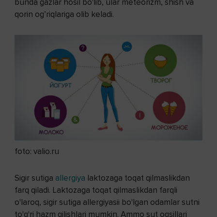
bunda gazlar hosil bo'lib, ular meteorizm, shish va
qorin og’riqlariga olib keladi.
foto: valio.ru
Sigir sutiga
allergiya
laktozaga toqat qilmaslikdan
farq qiladi. Laktozaga toqat qilmaslikdan farqli
o'laroq, sigir sutiga allergiyasii bo'lgan odamlar sutni
to'g'ri hazm qilishlari mumkin. Ammo sut oqsillari