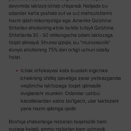
davomida laktaza ishlab chiqaradi. Natijada bu
odamlar katta yoshida sut va sut mahsulotlarini
hazm qilish imkoniyatiga ega. Amerika Qo'shma
Shtatlari aholisining etnik tarkibi tufayli Qo'shma
Shtatlarda 30 - 50 milliongacha odam laktozaga
toqat qilmaydi. Shunisi qiziqki, bu "murosasizlik"
dunyo aholisining 75% dan ortig'i uchun odatiy
holat.
Ichak infeksiyasi kabi buzilish ingichka
ichakning shilliq qavatiga zarar yetkazganda
vaqtincha laktozaga toqat qilmaslik
rivojlanishi mumkin. Odamlar ushbu
kasalliklardan xalos bo'lgach, ular laktozani
yana hazm qilishga qodir.
Boshqa shakarlarga nisbatan toqatsizlik ham
yuzaga keladi, ammo nisbatan kam uchraydi.