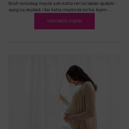
Bosh terisidagi mayda yoki katta teri bo’laklari ajralishi -
qazg’oq deyiladi. Ular katta miqdorda bo’lsa, kiyim-
kechakka tushib, yoqimsiz...
DAVOMINI O'QISH