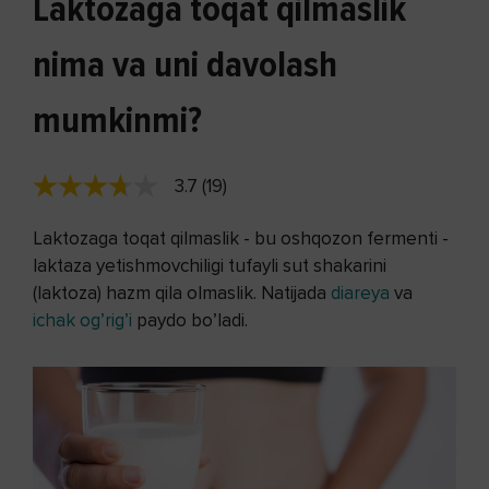
Laktozaga toqat qilmaslik
nima va uni davolash
mumkinmi?
3.7 (19)
Laktozaga toqat qilmaslik - bu oshqozon fermenti -
laktaza yetishmovchiligi tufayli sut shakarini
(laktoza) hazm qila olmaslik. Natijada
diareya
va
ichak og’rig’i
paydo bo’ladi.