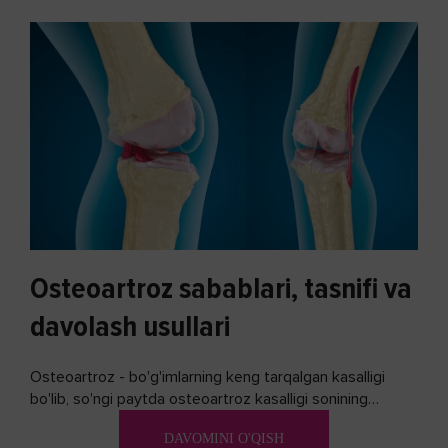
Osteoartroz sabablari, tasnifi va
davolash usullari
Osteoartroz - bo'g'imlarning keng tarqalgan kasalligi
bo'lib, so'ngi paytda osteoartroz kasalligi sonining
ko'payishi tendentsiyasi mavjud...
DAVOMINI O'QISH