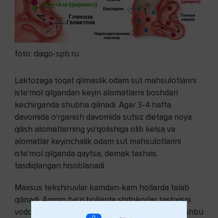
foto: daigo-spb.ru
Laktozaga toqat qilmaslik odam sut mahsulotlarini
iste'mol qilgandan keyin alomatlarni boshdan
kechirganda shubha qilinadi. Agar 3-4 hafta
davomida o'rganish davomida sutsiz dietaga rioya
qilish alomatlarning yo'qolishiga olib kelsa va
alomatlar keyinchalik odam sut mahsulotlarini
iste'mol qilganda qaytsa, demak tashxis
tasdiqlangan hisoblanadi.
Maxsus tekshiruvlar kamdan-kam hollarda talab
qilinadi. Ammo ba'zi hollarda shifokorlar tashxisni
vodorodli nafas olish testi bilan tasdiqlashadi. Ushbu