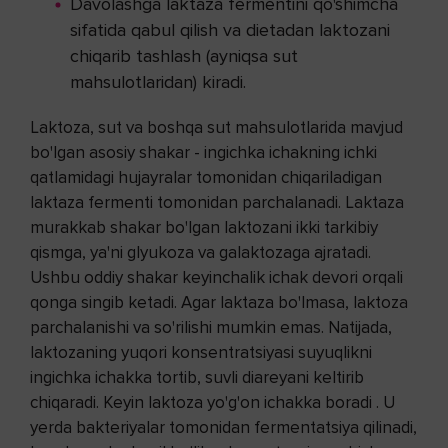
Davolashga laktaza fermentini qo'shimcha
sifatida qabul qilish va dietadan laktozani
chiqarib tashlash (ayniqsa sut
mahsulotlaridan) kiradi.
Laktoza, sut va boshqa sut mahsulotlarida mavjud
bo'lgan asosiy shakar - ingichka ichakning ichki
qatlamidagi hujayralar tomonidan chiqariladigan
laktaza fermenti tomonidan parchalanadi. Laktaza
murakkab shakar bo'lgan laktozani ikki tarkibiy
qismga, ya'ni glyukoza va galaktozaga ajratadi.
Ushbu oddiy shakar keyinchalik ichak devori orqali
qonga singib ketadi. Agar laktaza bo'lmasa, laktoza
parchalanishi va so'rilishi mumkin emas. Natijada,
laktozaning yuqori konsentratsiyasi suyuqlikni
ingichka ichakka tortib, suvli diareyani keltirib
chiqaradi. Keyin laktoza yo'g'on ichakka boradi . U
yerda bakteriyalar tomonidan fermentatsiya qilinadi,