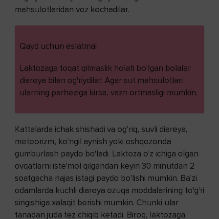
mahsulotlaridan voz kechadilar.
Qayd uchun eslatma!
Laktozaga toqat qilmaslik holati bo'lgan bolalar
diareya bilan og'riydilar. Agar sut mahsulotlari
ularning parheziga kirsa, vazn ortmasligi mumkin.
Kattalarda ichak shishadi va og’riq, suvli diareya,
meteorizm, ko'ngil aynish yoki oshqozonda
gumburlash paydo bo'ladi. Laktoza o'z ichiga olgan
ovqatlarni iste'mol qilgandan keyin 30 minutdan 2
soatgacha najas istagi paydo bo'lishi mumkin. Ba'zi
odamlarda kuchli diareya ozuqa moddalarining to'g'ri
singishiga xalaqit berishi mumkin. Chunki ular
tanadan juda tez chiqib ketadi. Biroq, laktozaga