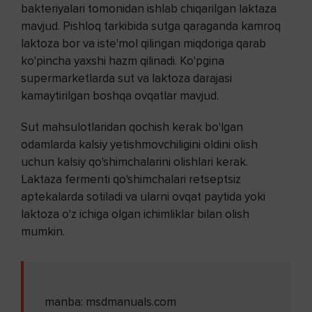
bakteriyalari tomonidan ishlab chiqarilgan laktaza
mavjud. Pishloq tarkibida sutga qaraganda kamroq
laktoza bor va iste'mol qilingan miqdoriga qarab
ko'pincha yaxshi hazm qilinadi. Ko'pgina
supermarketlarda sut va laktoza darajasi
kamaytirilgan boshqa ovqatlar mavjud.
Sut mahsulotlaridan qochish kerak bo'lgan
odamlarda kalsiy yetishmovchiligini oldini olish
uchun kalsiy qo'shimchalarini olishlari kerak.
Laktaza fermenti qo'shimchalari retseptsiz
aptekalarda sotiladi va ularni ovqat paytida yoki
laktoza o'z ichiga olgan ichimliklar bilan olish
mumkin.
manba: msdmanuals.com