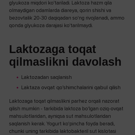
glyukoza miqdori ko'tariladi. Laktoza hazm qila
olmaydigan odamlarda diareya, qorin shishi va
bezovtalik 20-30 daqiqadan so'ng rivojlanadi, ammo
qonda glyukoza darajasi ko'tarilmaydi.
Laktozaga toqat
qilmaslikni davolash
Laktozadan saqlanish
Laktaza ovqat qo’shimchalarini qabul qilish
Laktozaga toqat qilmaslikni parhez orqali nazorat
qilish mumkin - tarkibida laktoza bo'lgan oziq-ovqat
mahsulotlaridan, ayniqsa sut mahsulotlaridan
saqlanish kerak. Yogurt ko'pincha foyda beradi,
chunki uning tarkibida laktobakteril sut kislotasi