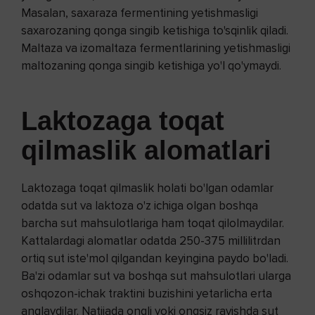
Masalan, saxaraza fermentining yetishmasligi
saxarozaning qonga singib ketishiga to'sqinlik qiladi.
Maltaza va izomaltaza fermentlarining yetishmasligi
maltozaning qonga singib ketishiga yo'l qo'ymaydi.
Laktozaga toqat
qilmaslik alomatlari
Laktozaga toqat qilmaslik holati bo'lgan odamlar
odatda sut va laktoza o'z ichiga olgan boshqa
barcha sut mahsulotlariga ham toqat qilolmaydilar.
Kattalardagi alomatlar odatda 250-375 millilitrdan
ortiq sut iste'mol qilgandan keyingina paydo bo'ladi.
Ba'zi odamlar sut va boshqa sut mahsulotlari ularga
oshqozon-ichak traktini buzishini yetarlicha erta
anglaydilar. Natijada ongli yoki ongsiz ravishda sut