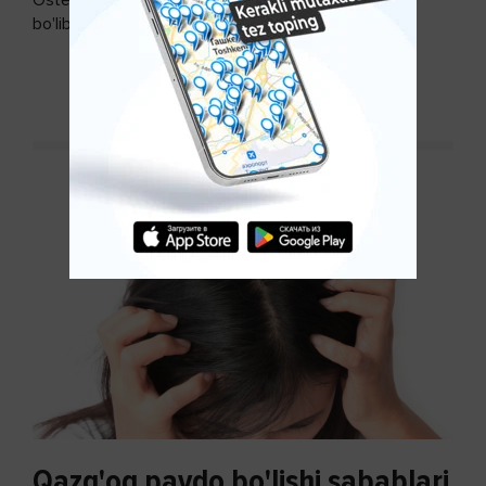
Osteoartroz - bo'g'imlarning keng tarqalgan kasalligi
bo'lib, so'ngi paytda osteoartroz kasalligi sonining
ko'payishi tendentsiyasi mavjud...
DAVOMINI O'QISH
Qazg'oq paydo bo'lishi sabablari