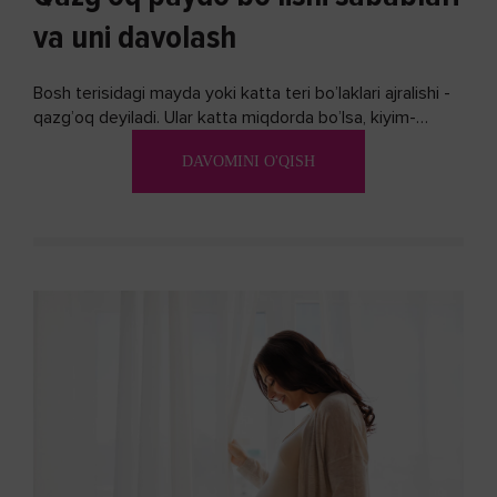
va uni davolash
Bosh terisidagi mayda yoki katta teri bo’laklari ajralishi -
qazg’oq deyiladi. Ular katta miqdorda bo’lsa, kiyim-
kechakka tushib, yoqimsiz...
DAVOMINI O'QISH