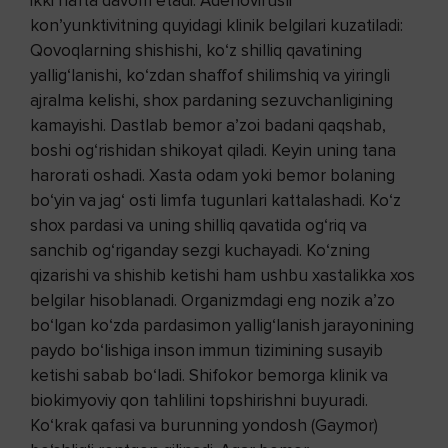
ikki hafta davom etadi. Adenovirusli
kon’yunktivitning quyidagi klinik belgilari kuzatiladi:
Qovoqlarning shishishi, ko‘z shilliq qavatining
yallig‘lanishi, ko‘zdan shaffof shilimshiq va yiringli
ajralma kelishi, shox pardaning sezuvchanligining
kamayishi. Dastlab bemor a’zoi badani qaqshab,
boshi og‘rishidan shikoyat qiladi. Keyin uning tana
harorati oshadi. Xasta odam yoki bemor bolaning
bo‘yin va jag‘ osti limfa tugunlari kattalashadi. Ko‘z
shox pardasi va uning shilliq qavatida og‘riq va
sanchib og‘riganday sezgi kuchayadi. Ko‘zning
qizarishi va shishib ketishi ham ushbu xastalikka xos
belgilar hisoblanadi. Organizmdagi eng nozik a’zo
bo‘lgan ko‘zda pardasimon yallig‘lanish jarayonining
paydo bo‘lishiga inson immun tizimining susayib
ketishi sabab bo‘ladi. Shifokor bemorga klinik va
biokimyoviy qon tahlilini topshirishni buyuradi.
Ko‘krak qafasi va burunning yondosh (Gaymor)