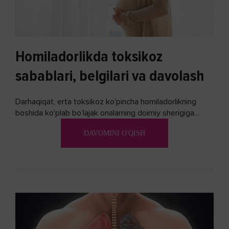
Homiladorlikda toksikoz
sabablari, belgilari va davolash
Darhaqiqat, erta toksikoz ko'pincha homiladorlikning
boshida ko'plab bo’lajak onalarning doimiy sherigiga
aylanadi. Ushbu noxush alomatlardan xalos bo'lishning
DAVOMINI O'QISH
biron bir usuli bormi?