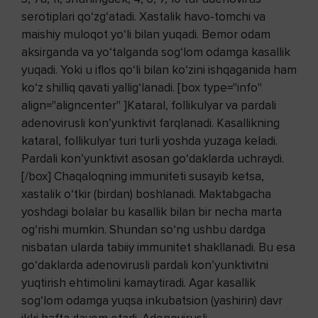
serotiplari qo‘zg‘atadi. Xastalik havo-tomchi va
maishiy muloqot yo‘li bilan yuqadi. Bemor odam
aksirganda va yo‘talganda sog‘lom odamga kasallik
yuqadi. Yoki u iflos qo‘li bilan ko‘zini ishqaganida ham
ko‘z shilliq qavati yallig‘lanadi. [box type="info"
align="aligncenter" ]Kataral, follikulyar va pardali
adenovirusli kon’yunktivit farqlanadi. Kasallikning
kataral, follikulyar turi turli yoshda yuzaga keladi.
Pardali kon’yunktivit asosan go‘daklarda uchraydi.
[/box] Chaqaloqning immuniteti susayib ketsa,
xastalik o‘tkir (birdan) boshlanadi. Maktabgacha
yoshdagi bolalar bu kasallik bilan bir necha marta
og‘rishi mumkin. Shundan so‘ng ushbu dardga
nisbatan ularda tabiiy immunitet shakllanadi. Bu esa
go‘daklarda adenovirusli pardali kon’yunktivitni
yuqtirish ehtimolini kamaytiradi. Agar kasallik
sog‘lom odamga yuqsa inkubatsion (yashirin) davr