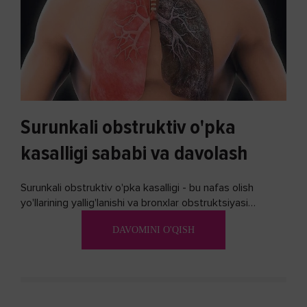
Surunkali obstruktiv o'pka
kasalligi sababi va davolash
Surunkali obstruktiv o'pka kasalligi - bu nafas olish
yo'llarining yallig'lanishi va bronxlar obstruktsiyasi
(shishishi) bilan tavsiflangan...
DAVOMINI O'QISH