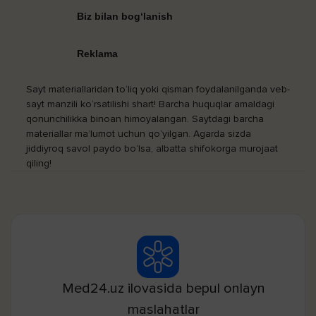
Biz bilan bog‘lanish
Reklama
Sayt materiallaridan to‘liq yoki qisman foydalanilganda veb-
sayt manzili ko‘rsatilishi shart! Barcha huquqlar amaldagi
qonunchilikka binoan himoyalangan. Saytdagi barcha
materiallar ma’lumot uchun qo‘yilgan. Agarda sizda
jiddiyroq savol paydo bo‘lsa, albatta shifokorga murojaat
qiling!
Med24.uz ilovasida bepul onlayn
maslahatlar