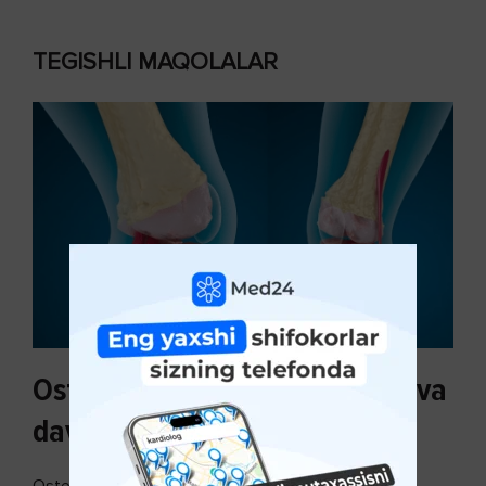
TEGISHLI MAQOLALAR
Osteoartroz sabablari, tasnifi va
davolash usullari