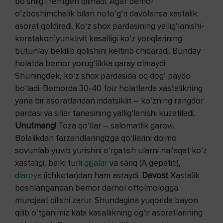
bo‘shlig‘i rentgen qilinadi. Agar bemor
o‘zboshimchalik bilan noto‘g‘ri davolansa xastalik
asorat qoldiradi. Ko‘z shox pardasining yallig‘lanishi-
keratakon’yunktivit kasalligi ko‘z yoriqlarining
butunlay bekilib qolishini keltirib chiqaradi. Bunday
holatda bemor yorug‘likka qaray olmaydi.
Shuningdek, ko‘z shox pardasida oq dog‘ paydo
bo‘ladi. Bemorda 30-40 foiz holatlarda xastalikning
yana bir asoratlaridan iridatsiklit – ko‘zning rangdor
pardasi va siliar tanasining yallig‘lanishi kuzatiladi.
Unutmang!
Toza qo‘llar – salomatlik garovi.
Bolalikdan farzandlaringizga qo‘llarini doimo
sovunlab yuvib yurishni o‘rgatish ularni nafaqat ko‘z
xastaligi, balki turli
gijjalar
va sariq (A gepatiti),
diareya
(ichketar)dan ham asraydi.
Davosi:
Xastalik
boshlangandan bemor darhol oftolmologga
murojaat qilishi zarur. Shundagina yuqorida bayon
qilib o‘tganimiz kabi kasallikning og‘ir asoratlarining