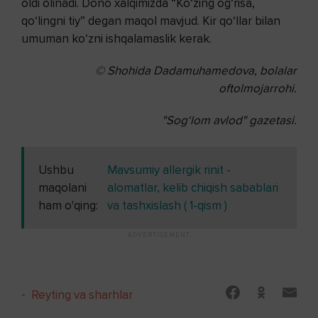
oldi olinadi. Dono xalqimizda “Ko‘zing og‘risa,
qo‘lingni tiy” degan maqol mavjud. Kir qo‘llar bilan
umuman ko‘zni ishqalamaslik kerak.
© Shohida Dadamuhamedova, bolalar
oftolmojarrohi.
"Sog‘lom avlod" gazetasi.
Ushbu
Mavsumiy allergik rinit -
maqolani
alomatlar, kelib chiqish sabablari
ham o'qing:
va tashxislash ( 1-qism )
-
Reyting va sharhlar