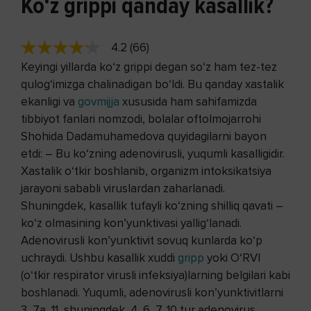
Ko‘z grippi qanday kasallik?
4.2 (66)
Keyingi yillarda ko‘z grippi degan so‘z ham tez-tez
qulog‘imizga chalinadigan bo‘ldi. Bu qanday xastalik
ekanligi va
govmijja
xususida ham sahifamizda
tibbiyot fanlari nomzodi, bolalar oftolmojarrohi
Shohida Dadamuhamedova quyidagilarni bayon
etdi: – Bu ko‘zning adenovirusli, yuqumli kasalligidir.
Xastalik o‘tkir boshlanib, organizm intoksikatsiya
jarayoni sababli viruslardan zaharlanadi.
Shuningdek, kasallik tufayli ko‘zning shilliq qavati –
ko‘z olmasining kon’yunktivasi yallig‘lanadi.
Adenovirusli kon’yunktivit sovuq kunlarda ko‘p
uchraydi. Ushbu kasallik xuddi
gripp
yoki O‘RVI
(o‘tkir respirator virusli infeksiya)larning belgilari kabi
boshlanadi. Yuqumli, adenovirusli kon’yunktivitlarni
3, 7a, 11, shuningdek, 4, 6, 7, 10 tur adenovirus