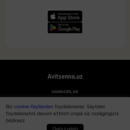
Avitsenna.uz
HAMKORLAR
Top.uz
Biz
cookie-fayllardan
foydalanamiz. Saytdan
Apteka.uz
foydalanishni davom ettirish orqali siz roziligingizni
Med24.uz
bildirasiz
Qabul qilish