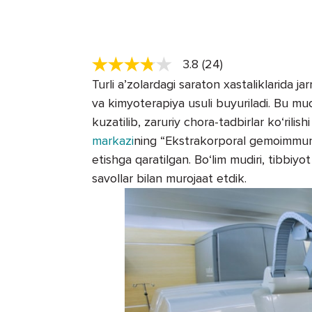
3.8 (24)
Turli a’zolardagi saraton xastaliklarida j
va kimyoterapiya usuli buyuriladi. Bu mu
kuzatilib, zaruriy chora-tadbirlar ko‘rilis
markazi
ning “Ekstrakorporal gemoimmuno
etishga qaratilgan. Bo‘lim mudiri, tibbi
savollar bilan murojaat etdik.