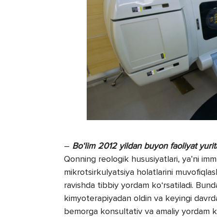
–
Bo‘lim 2012 yildan buyon faoliyat yuri
Qonning reologik hususiyatlari, ya’ni i
mikrotsirkulyatsiya holatlarini muvofiqla
ravishda tibbiy yordam ko‘rsatiladi. Bunda
kimyoterapiyadan oldin va keyingi davrda
bemorga konsultativ va amaliy yordam ko‘r