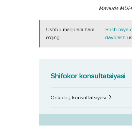
Mavluda MUHAM
Ushbu maqolani ham
Bosh miya o‘
o'qing:
davolash usu
Shifokor konsultatsiyasi
Onkolog konsultatsiyasi