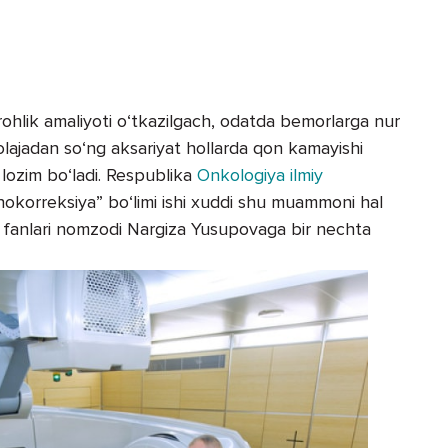
arrohlik amaliyoti o‘tkazilgach, odatda bemorlarga nur
olajadan so‘ng aksariyat hollarda qon kamayishi
hi lozim bo‘ladi. Respublika
Onkologiya ilmiy
korreksiya” bo‘limi ishi xuddi shu muammoni hal
yot fanlari nomzodi Nargiza Yusupovaga bir nechta