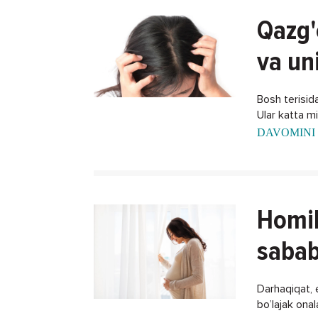
Qazg'
va un
Bosh terisida
Ular katta m
DAVOMINI 
Homil
sabab
Darhaqiqat, 
bo’lajak ona