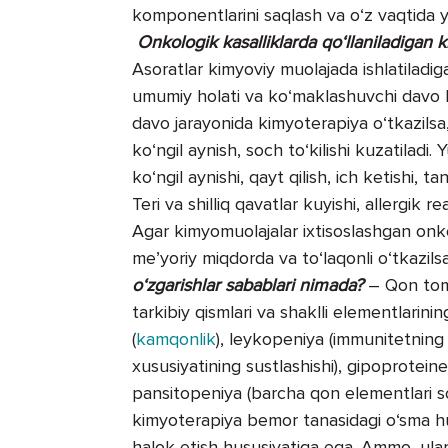
komponentlarini saqlash va o‘z vaqtida y
Onkologik kasalliklarda qo‘llaniladigan 
Asoratlar kimyoviy muolajada ishlatiladiga
umumiy holati va ko‘maklashuvchi davo k
davo jarayonida kimyoterapiya o‘tkazilsa,
ko‘ngil aynish, soch to‘kilishi kuzatiladi.
ko‘ngil aynishi, qayt qilish, ich ketishi, t
Teri va shilliq qavatlar kuyishi, allergik 
Agar kimyomuolajalar ixtisoslashgan onk
me’yoriy miqdorda va to‘laqonli o‘tkazilsa,
o‘zgarishlar sabablari nimada?
– Qon tomi
tarkibiy qismlari va shaklli elementlarinin
(
kamqonlik
), leykopeniya (immunitetning 
xususiyatining sustlashishi), gipoprotein
pansitopeniya (barcha qon elementlari so
kimyoterapiya bemor tanasidagi o‘sma hujay
halok etish hususiyatiga ega. Ammo, ular