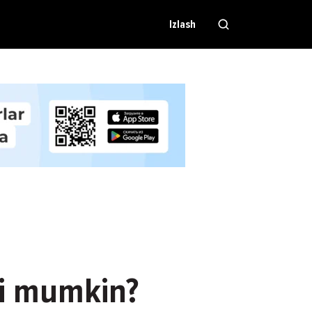
Izlash
hi mumkin?