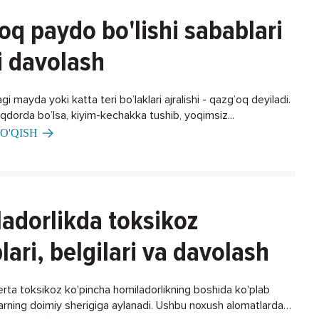
oq paydo bo'lishi sabablari
i davolash
gi mayda yoki katta teri bo’laklari ajralishi - qazg’oq deyiladi.
iqdorda bo’lsa, kiyim-kechakka tushib, yoqimsiz...
O'QISH
adorlikda toksikoz
lari, belgilari va davolash
erta toksikoz ko'pincha homiladorlikning boshida ko'plab
larning doimiy sherigiga aylanadi. Ushbu noxush alomatlardan