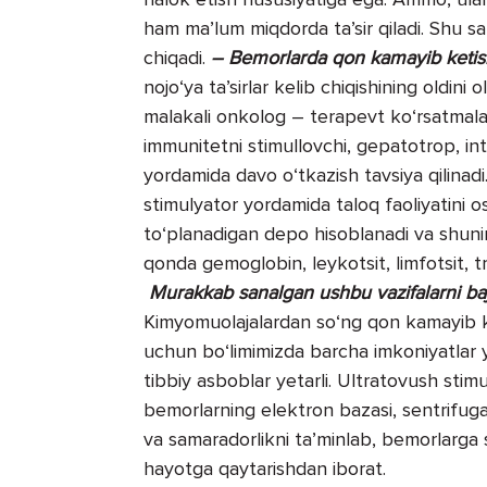
ham ma’lum miqdorda ta’sir qiladi. Shu s
chiqadi.
– Bemorlarda qon kamayib ketish
nojo‘ya ta’sirlar kelib chiqishining oldini
malakali onkolog – terapevt ko‘rsatmalar
immunitetni stimullovchi, gepatotrop, int
yordamida davo o‘tkazish tavsiya qilinadi
stimulyator yordamida taloq faoliyatini o
to‘planadigan depo hisoblanadi va shuning
qonda gemoglobin, leykotsit, limfotsit, t
Murakkab sanalgan ushbu vazifalarni baj
Kimyomuolajalardan so‘ng qon kamayib ket
uchun bo‘limimizda barcha imkoniyatlar y
tibbiy asboblar yetarli. Ultratovush sti
bemorlarning elektron bazasi, sentrifuga
va samaradorlikni ta’minlab, bemorlarga s
hayotga qaytarishdan iborat.