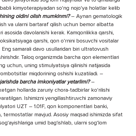
ababli kimyoterapiyadan so‘ng nojo‘ya holatlar kelib
ining oldini olish mumkinmi?
– Aynan gematologik
 olish va ularni bartaraf qilish uchun bemor albatta
i asosida davolanishi kerak. Kamqonlikka qarshi,
oksikatsiyaga qarshi, qon o‘rnini bosuvchi vositalar
. Eng samarali davo usullaridan biri ultratovush
shirishdir. Taloq organizmda barcha qon elementlari
 uchun, uning stimulyatsiya qilinishi natijasida
rombotsitlar miqdorining oshishi kuzatiladi. –
arishda barcha imkoniyatlar yetarlimi?
–
gan hollarda zaruriy chora-tadbirlar ko‘rilishi
aratilgan. Ishimizni yengillashtiruvchi zamonaviy
mulyatori UZT – 1.01F, qon komponentlari banki,
, termostatlar mavjud. Asosiy maqsad ishimizda sifat
og‘ayishlariga umid bag‘ishlab, ularni sog‘lom