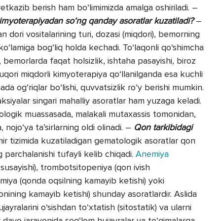
etkazib berish ham bo‘limimizda amalga oshiriladi. –
kimyoterapiyadan so‘ng qanday asoratlar kuzatiladi?
–
n dori vositalarining turi, dozasi (miqdori), bemorning
o‘lamiga bog‘liq holda kechadi. To‘laqonli qo‘shimcha
 bemorlarda faqat holsizlik, ishtaha pasayishi, biroz
 Yuqori miqdorli kimyoterapiya qo‘llanilganda esa kuchli
anada og‘riqlar bo‘lishi, quvvatsizlik ro‘y berishi mumkin.
reaksiyalar singari mahalliy asoratlar ham yuzaga keladi.
ologik muassasada, malakali mutaxassis tomonidan,
 nojo‘ya ta’sirlarning oldi olinadi. –
Qon tarkibidagi
r tizimida kuzatiladigan gematologik asoratlar qon
g parchalanishi tufayli kelib chiqadi.
Anemiya
susayishi), trombotsitopeniya (qon ivish
emiya (qonda oqsilning kamayib ketishi) yoki
nining kamayib ketishi) shunday asoratlardir. Aslida
ralarini o‘sishdan to‘xtatish (sitostatik) va ularni
 davo jarayonida sog‘lom hujayralar va to‘qimalarga