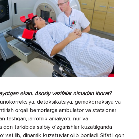
tayotgan ekan. Asosiy vazifalar nimadan iborat?
–
mmunokorreksiya, detoksikatsiya, gemokorreksiya va
shtirish orqali bemorlarga ambulator va statsionar
n tashqari, jarrohlik amaliyoti, nur va
 qon tarkibida salbiy o‘zgarishlar kuzatilganda
satilib, dinamik kuzatuvlar olib boriladi. Sifatli qon