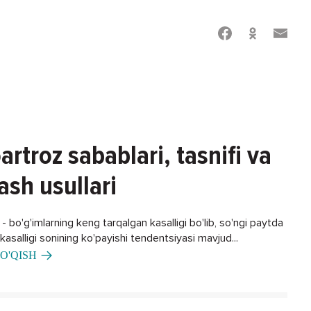
artroz sabablari, tasnifi va
ash usullari
 bo'g'imlarning keng tarqalgan kasalligi bo'lib, so'ngi paytda
asalligi sonining ko'payishi tendentsiyasi mavjud...
O'QISH