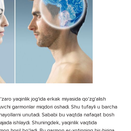
O‘zaro yaqinlik jog‘ida erkak miyasida qo‘zg‘alish
uvchi garmonlar miqdori oshadi. Shu tufayli u barcha
y-hayollarni unutadi. Sababi bu vaqtda nafaqat bosh
jada ishlaydi. Shuningdek, yaqinlik vaqtida
on hosil bo‘ladi. Bu garmon er-xotinning bir-biriga