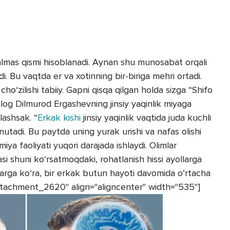
ralmas qismi hisoblanadi. Aynan shu munosabat orqali
i. Bu vaqtda er va xotinning bir-biriga mehri ortadi.
o‘zilishi tabiiy. Gapni qisqa qilgan holda sizga “Shifo
log Dilmurod Ergashevning jinsiy yaqinlik miyaga
ulashsak. “
Erkak kishi
jinsiy yaqinlik vaqtida juda kuchli
unutadi. Bu paytda uning yurak urishi va nafas olishi
miya faoliyati yuqori darajada ishlaydi. Olimlar
asi shuni ko‘rsatmoqdaki, rohatlanish hissi ayollarga
arga ko‘ra, bir erkak butun hayoti davomida o‘rtacha
"attachment_2620" align="aligncenter" width="535"]