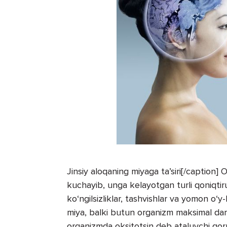
Jinsiy aloqaning miyaga ta’siri[/caption] 
kuchayib, unga kelayotgan turli qoniqtir
ko‘ngilsizliklar, tashvishlar va yomon o‘
miya, balki butun organizm maksimal dara
organizmda oksitotsin deb ataluvchi gorm