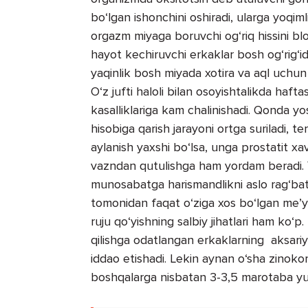
bo‘lgan ishonchini oshiradi, ularga yoqiml
orgazm miyaga boruvchi og‘riq hissini blo
hayot kechiruvchi erkaklar bosh og‘rig‘ida
yaqinlik bosh miyada xotira va aql uchun
O‘z jufti haloli bilan osoyishtalikda haft
kasalliklariga kam chalinishadi. Qonda y
hisobiga qarish jarayoni ortga suriladi, t
aylanish yaxshi bo‘lsa, unga prostatit xa
vazndan qutulishga ham yordam beradi. Yu
munosabatga harismandlikni aslo rag‘bat
tomonidan faqat o‘ziga xos bo‘lgan me’y
ruju qo‘yishning salbiy jihatlari ham ko‘p.
qilishga odatlangan erkaklarning aksariyat
iddao etishadi. Lekin aynan o‘sha zinokor 
boshqalarga nisbatan 3-3,5 marotaba yuqor