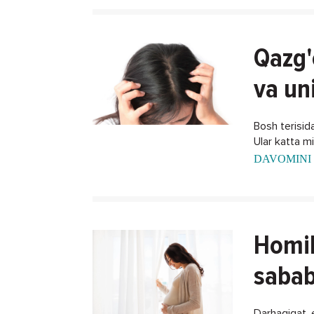
Qazg'
va un
Bosh terisida
Ular katta m
DAVOMINI 
Homil
sabab
Darhaqiqat, 