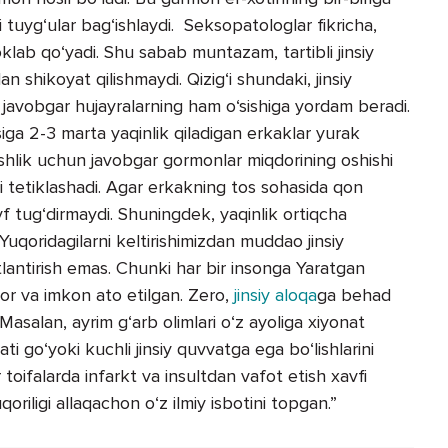
i tuyg‘ular bag‘ishlaydi. Seksopatologlar fikricha,
klab qo‘yadi. Shu sabab muntazam, tartibli jinsiy
n shikoyat qilishmaydi. Qizig‘i shundaki, jinsiy
 javobgar hujayralarning ham o‘sishiga yordam beradi.
asiga 2-3 marta yaqinlik qiladigan erkaklar yurak
oshlik uchun javobgar gormonlar miqdorining oshishi
eri tetiklashadi. Agar erkakning tos sohasida qon
vf tug‘dirmaydi. Shuningdek, yaqinlik ortiqcha
qoridagilarni keltirishimizdan muddao jinsiy
lantirish emas. Chunki har bir insonga Yaratgan
or va imkon ato etilgan. Zero,
jinsiy aloqa
ga behad
 Masalan, ayrim g‘arb olimlari o‘z ayoliga xiyonat
i go‘yoki kuchli jinsiy quvvatga ega bo‘lishlarini
toifalarda infarkt va insultdan vafot etish xavfi
iligi allaqachon o‘z ilmiy isbotini topgan.”