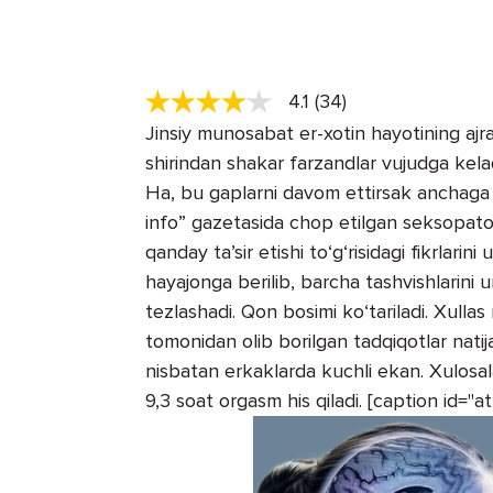
4.1 (34)
Jinsiy munosabat er-xotin hayotining aj
shirindan shakar farzandlar vujudga kelad
Ha, bu gaplarni davom ettirsak anchaga ch
info” gazetasida chop etilgan seksopato
qanday ta’sir etishi to‘g‘risidagi fikrlarini 
hayajonga berilib, barcha tashvishlarini 
tezlashadi. Qon bosimi ko‘tariladi. Xullas 
tomonidan olib borilgan tadqiqotlar natij
nisbatan erkaklarda kuchli ekan. Xulosal
9,3 soat orgasm his qiladi. [caption id=