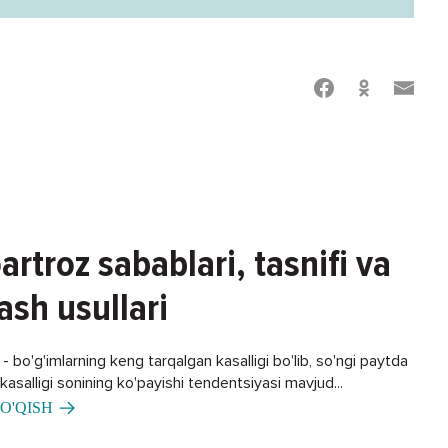
artroz sabablari, tasnifi va
ash usullari
 bo'g'imlarning keng tarqalgan kasalligi bo'lib, so'ngi paytda
asalligi sonining ko'payishi tendentsiyasi mavjud...
O'QISH