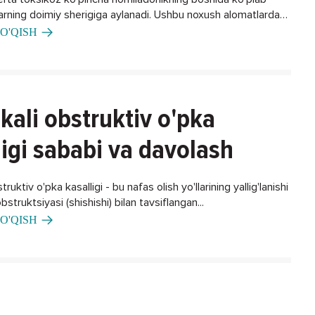
larning doimiy sherigiga aylanadi. Ushbu noxush alomatlardan
ning biron bir usuli bormi?
O'QISH
kali obstruktiv o'pka
ligi sababi va davolash
ruktiv o'pka kasalligi - bu nafas olish yo'llarining yallig'lanishi
bstruktsiyasi (shishishi) bilan tavsiflangan...
O'QISH