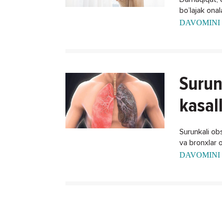
bo’lajak ona
xalos bo'lish
DAVOMINI 
Surun
kasal
Surunkali obst
va bronxlar o
DAVOMINI 