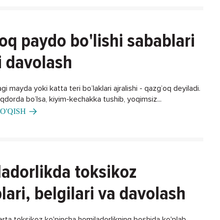
oq paydo bo'lishi sabablari
i davolash
gi mayda yoki katta teri bo’laklari ajralishi - qazg’oq deyiladi.
iqdorda bo’lsa, kiyim-kechakka tushib, yoqimsiz...
O'QISH
adorlikda toksikoz
lari, belgilari va davolash
erta toksikoz ko'pincha homiladorlikning boshida ko'plab