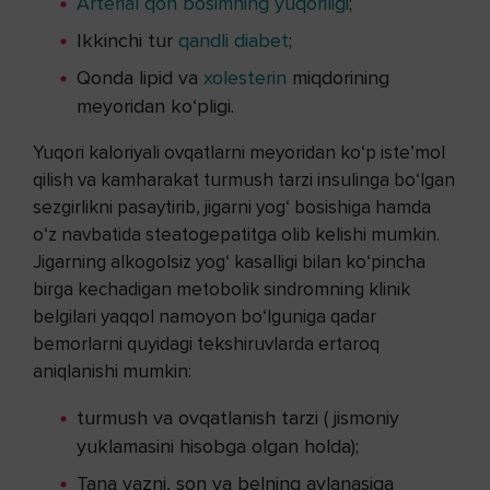
Arterial qon bosimning yuqoriligi
;
Ikkinchi tur
qandli diabet
;
Qonda lipid va
xolesterin
miqdorining
meyoridan ko‘pligi.
Yuqori kaloriyali ovqatlarni meyoridan ko‘p iste’mol
qilish va kamharakat turmush tarzi insulinga bo‘lgan
sezgirlikni pasaytirib, jigarni yog‘ bosishiga hamda
o‘z navbatida steatogepatitga olib kelishi mumkin.
Jigarning alkogolsiz yog‘ kasalligi bilan ko‘pincha
birga kechadigan metobolik sindromning klinik
belgilari yaqqol namoyon bo‘lguniga qadar
bemorlarni quyidagi tekshiruvlarda ertaroq
aniqlanishi mumkin:
turmush va ovqatlanish tarzi ( jismoniy
yuklamasini hisobga olgan holda);
Tana vazni, son va belning aylanasiga