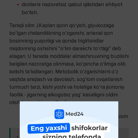
dorilarni nazoratsiz qabul qilishdan ehtiyot
bo‘lish.
Taniqli olim J.Kaplan qorin qo‘yish, glyukozaga
bo‘lgan chidamlilikning o‘zgarishi, arterial qon
bosimning yuqoriligi va qonda triglitsiridlar
miqdorining oshishini “o‘lim darakchi to‘rtligi” deb
atagan. U tanada moddalar almashinuvining buzilishi
belgilari nazoratga olinmasa, ko‘pincha o‘limga olib
kelishi ta’kidlangan. Metobolik o‘zgarishlarni o‘z
vaqtida aniqlash va davolash, sog‘lom ovqatlanish
turmush tarzi, kishi yoshi va holatiga ko‘ra jismoniy
faollik - jigarning alkogolsiz yog‘ kasalligini oldini
olishdagi muhim omillardir.
© Jamolxon o‘g‘li Mubashshir Qosim.
Ushbu
Mavsumiy allergik rinit -