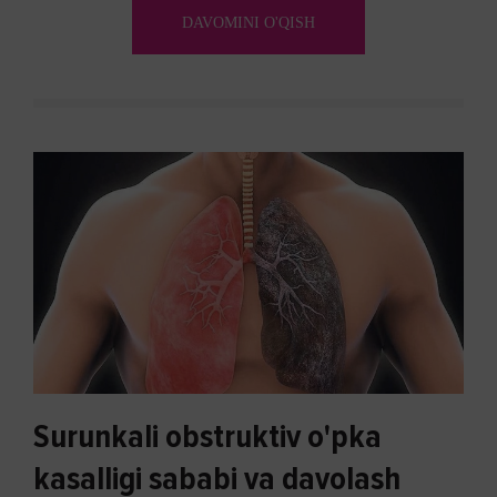
aylanadi. Ushbu noxush alomatlardan xalos bo'lishning
DAVOMINI O'QISH
biron bir usuli bormi?
Surunkali obstruktiv o'pka
kasalligi sababi va davolash