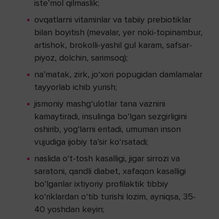
iste’mol qilmaslik;
ovqatlarni vitaminlar va tabiiy prebiotiklar
bilan boyitish (mevalar, yer noki-topinambur,
artishok, brokolli-yashil gul karam, safsar-
piyoz, dolchin, sarimsoq);
na’matak, zirk, jo‘xori popugidan damlamalar
tayyorlab ichib yurish;
jismoniy mashg‘ulotlar tana vaznini
kamaytiradi, insulinga bo‘lgan sezgirligini
oshirib, yog‘larni eritadi, umuman inson
vujudiga ijobiy ta’sir ko‘rsatadi;
naslida o‘t-tosh kasalligi, jigar sirrozi va
saratoni, qandli diabet, xafaqon kasalligi
bo‘lganlar ixtiyoriy profilaktik tibbiy
ko‘riklardan o‘tib turishi lozim, ayniqsa, 35-
40 yoshdan keyin;