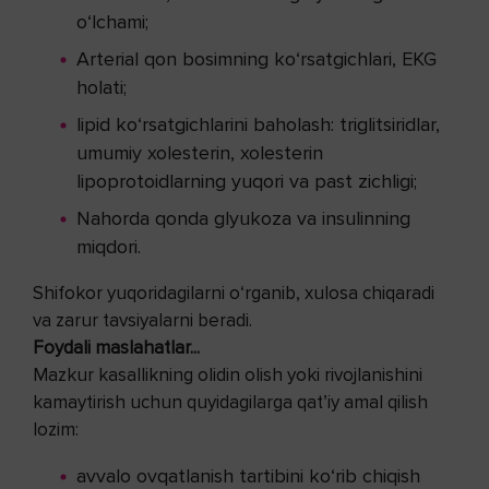
o‘lchami;
Arterial qon bosimning ko‘rsatgichlari, EKG
holati;
lipid ko‘rsatgichlarini baholash: triglitsiridlar,
umumiy xolesterin, xolesterin
lipoprotoidlarning yuqori va past zichligi;
Nahorda qonda glyukoza va insulinning
miqdori.
Shifokor yuqoridagilarni o‘rganib, xulosa chiqaradi
va zarur tavsiyalarni beradi.
Foydali maslahatlar...
Mazkur kasallikning olidin olish yoki rivojlanishini
kamaytirish uchun quyidagilarga qat’iy amal qilish
lozim:
avvalo ovqatlanish tartibini ko‘rib chiqish