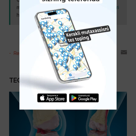
maqolani
alomatlar, kelib chiqish sabablari
ham o'qing:
va tashxislash ( 1-qism )
-
Reyting va sharhlar
TEGISHLI MAQOLALAR