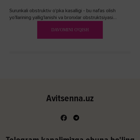
Surunkali obstruktiv o'pka kasalligi - bu nafas olish
yo'llarining yallig'lanishi va bronxlar obstruktsiyasi
(shishishi) bilan tavsiflangan...
DAVOMINI O'QISH
Avitsenna.uz
Telegram kanalimizga obuna bo'ling