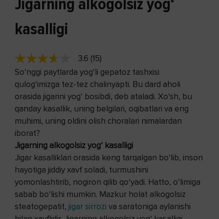
Jigarning alkogolsiz yog‘
kasalligi
3.6 (15)
So‘nggi paytlarda yog‘li gepatoz tashxisi
qulog‘imizga tez-tez chalinyapti. Bu dard aholi
orasida jigarini yog‘ bosibdi, deb ataladi. Xo‘sh, bu
qanday kasallik, uning belgilari, oqibatlari va eng
muhimi, uning oldini olish choralari nimalardan
iborat?
Jigarning alkogolsiz yog‘ kasalligi
Jigar kasalliklari orasida keng tarqalgan bo‘lib, inson
hayotiga jiddiy xavf soladi, turmushini
yomonlashtirib, nogiron qilib qo‘yadi. Hatto, o‘limiga
sabab bo‘lishi mumkin. Mazkur holat alkogolsiz
steatogepatit,
jigar sirrozi
va saratoniga aylanishi
bilan xavflidir. Jigarning alkogolsiz yog‘ kasalligi