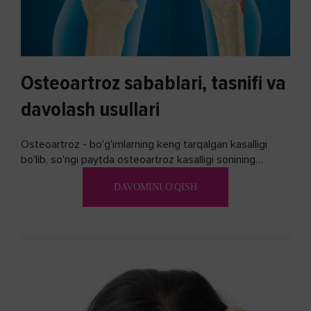
Osteoartroz sabablari, tasnifi va
davolash usullari
Osteoartroz - bo'g'imlarning keng tarqalgan kasalligi
bo'lib, so'ngi paytda osteoartroz kasalligi sonining
ko'payishi tendentsiyasi mavjud...
DAVOMINI O'QISH