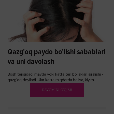
Qazg'oq paydo bo'lishi sabablari
va uni davolash
Bosh terisidagi mayda yoki katta teri bo’laklari ajralishi -
qazg’oq deyiladi. Ular katta miqdorda bo’lsa, kiyim-
kechakka tushib, yoqimsiz...
DAVOMINI O'QISH