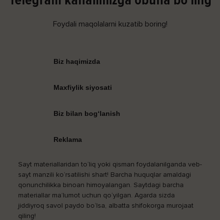
Foydali maqolalarni kuzatib boring!
Biz haqimizda
Maxfiylik siyosati
Biz bilan bog‘lanish
Reklama
Sayt materiallaridan to‘liq yoki qisman foydalanilganda veb-
sayt manzili ko‘rsatilishi shart! Barcha huquqlar amaldagi
qonunchilikka binoan himoyalangan. Saytdagi barcha
materiallar ma’lumot uchun qo‘yilgan. Agarda sizda
jiddiyroq savol paydo bo‘lsa, albatta shifokorga murojaat
qiling!