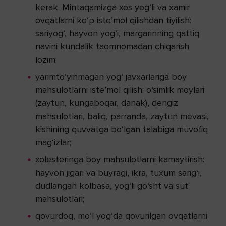
kerak. Mintaqamizga xos yog‘li va xamir
ovqatlarni ko‘p iste’mol qilishdan tiyilish:
sariyog‘, hayvon yog‘i, margarinning qattiq
navini kundalik taomnomadan chiqarish
lozim;
yarimto‘yinmagan yog‘ javxarlariga boy
mahsulotlarni iste’mol qilish: o‘simlik moylari
(zaytun, kungaboqar, danak), dengiz
mahsulotlari, baliq, parranda, zaytun mevasi,
kishining quvvatga bo‘lgan talabiga muvofiq
mag‘izlar;
xolesteringa boy mahsulotlarni kamaytirish:
hayvon jigari va buyragi, ikra, tuxum sarig‘i,
dudlangan kolbasa, yog‘li go‘sht va sut
mahsulotlari;
qovurdoq, mo‘l yog‘da qovurilgan ovqatlarni