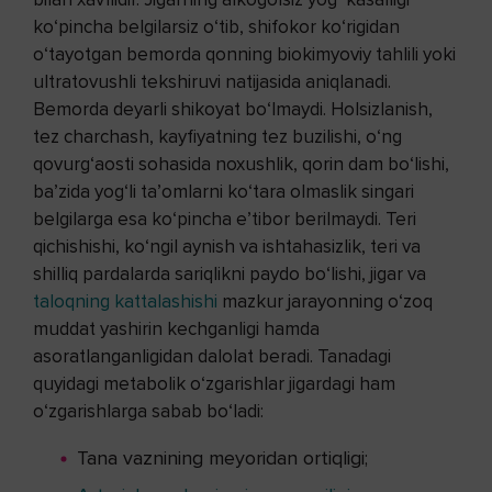
ko‘pincha belgilarsiz o‘tib, shifokor ko‘rigidan
o‘tayotgan bemorda qonning biokimyoviy tahlili yoki
ultratovushli tekshiruvi natijasida aniqlanadi.
Bemorda deyarli shikoyat bo‘lmaydi. Holsizlanish,
tez charchash, kayfiyatning tez buzilishi, o‘ng
qovurg‘aosti sohasida noxushlik, qorin dam bo‘lishi,
ba’zida yog‘li ta’omlarni ko‘tara olmaslik singari
belgilarga esa ko‘pincha e’tibor berilmaydi. Teri
qichishishi, ko‘ngil aynish va ishtahasizlik, teri va
shilliq pardalarda sariqlikni paydo bo‘lishi, jigar va
taloqning kattalashishi
mazkur jarayonning o‘zoq
muddat yashirin kechganligi hamda
asoratlanganligidan dalolat beradi. Tanadagi
quyidagi metabolik o‘zgarishlar jigardagi ham
o‘zgarishlarga sabab bo‘ladi:
Tana vaznining meyoridan ortiqligi;