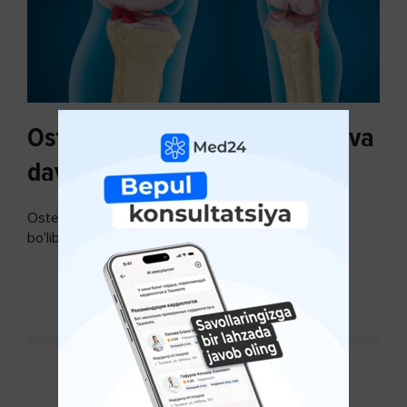
Osteoartroz sabablari, tasnifi va
davolash usullari
Osteoartroz - bo'g'imlarning keng tarqalgan kasalligi
bo'lib, so'ngi paytda osteoartroz kasalligi sonining
ko'payishi tendentsiyasi mavjud...
DAVOMINI O'QISH