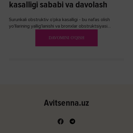
kasalligi sababi va davolash
Surunkali obstruktiv o'pka kasalligi - bu nafas olish
yo'llarining yallig'lanishi va bronxlar obstruktsiyasi
(shishishi) bilan tavsiflangan...
DAVOMINI O'QISH
Avitsenna.uz