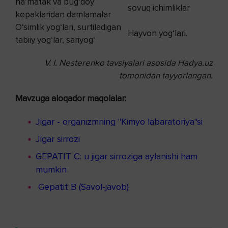
na’matak va bug‘doy
sovuq ichimliklar
kepaklaridan damlamalar
O‘simlik yog‘lari, surtiladigan
Hayvon yog‘lari.
tabiiy yog‘lar, sariyog‘
V. I. Nesterenko tavsiyalari asosida Hadya.uz
tomonidan tayyorlangan.
Mavzuga aloqador maqolalar:
Jigar - organizmning "Kimyo labaratoriya"si
Jigar sirrozi
GЕPATIT C: u jigar sirroziga aylanishi ham
mumkin
Gepatit B (Savol-javob)