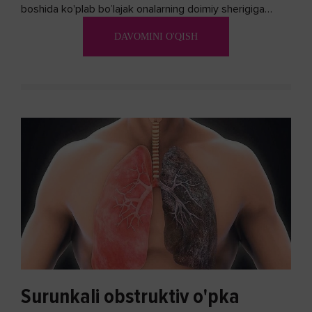
boshida ko'plab bo’lajak onalarning doimiy sherigiga
aylanadi. Ushbu noxush alomatlardan xalos bo'lishning
DAVOMINI O'QISH
biron bir usuli bormi?
Surunkali obstruktiv o'pka