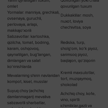
Yarim qynatilgan tuxum,
Qovurilgan yoki chala
omlet
qovurilgan tuxum
Yormalar: manniya, grechkali,
Dukkaklilar: mosh,
ovsenaya, guruchli,
nuxot, loviya
perlovaya, arlapi,
chechivitsa, soya
makkajo‘xorili
Sabzavotlar: kartoshka,
qizilcha, tomat, bodring,
Rediska, turp,
karam, oshqovoq,
sholg‘om, ko‘k piyoz,
qaynatilgan, bug‘langan,
sarimsoq piyoz,
dimlangan va salat
baqlajon, qo‘ziqorin
ko‘rinishlarda
Kremli maxsulotlar,
Mevalarning shirin navlaridan
tort, muzqaymoq,
kompot, kisel, musslar
shokolad
Suyuq choy (achchiq
Achchiq choy, kofe,
damlanmagan) mevaliva
vino, spirtli
sabzavotli sharbatlar,
ichimliklar,gazli va