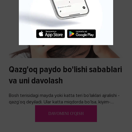
Qazg'oq paydo bo'lishi sabablari
va uni davolash
Bosh terisidagi mayda yoki katta teri bo’laklari ajralishi -
qazg’oq deyiladi. Ular katta miqdorda bo’lsa, kiyim-
kechakka tushib, yoqimsiz...
DAVOMINI O'QISH