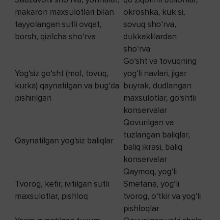
makaron maxsulotlari bilan
okroshka, kuk si,
tayyolangan sutli ovqat,
sovuq sho‘rva,
borsh, qizilcha sho‘rva
dukkaklilardan
sho‘rva
Go‘sht va tovuqning
Yog‘siz go‘sht (mol, tovuq,
yog‘li navlari, jigar
kurka) qaynatilgan va bug‘da
buyrak, dudlangan
pishirilgan
maxsulotlar, go‘shtli
konservalar
Qovurilgan va
tuzlangan baliqlar,
Qaynatilgan yog‘siz baliqlar
baliq ikrasi, baliq
konservalar
Qaymoq, yog‘li
Tvorog, kefir, ivitilgan sutli
Smetana, yog‘li
maxsulotlar, pishloq
tvorog, o‘tkir va yog‘li
pishloqlar