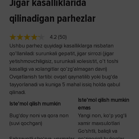
Jigar kasalliklarida
qilinadigan parhezlar
4.2 (50)
Ushbu parhez quyidagi kasalliklarga nisbatan
qo’llaniladi: surunkali gepatit, jigar sirrozi (jigar
yetishmovchiligisiz, surunkali xolesistit, o’t toshi
kasalligi va xolangitlar qo’zg’almagan davri)
Ovqatlanish tartibi: ovqat qaynatilib yoki bug‘da
tayyorlanadi va kuniga 5 mahal issiq holda qabul
qilinadi.
Iste’mol qilish mumkin
Iste’mol qilish mumkin
emas
Bug‘doy noni va qora non
Yangi non, ko‘p yog‘li
(suvi qochgan)
xamir maxsulotlari
Go‘shtli, baliqli va
Sabzavotli sho‘rva, yormalar,
qo‘ziqorinli bulionlar,