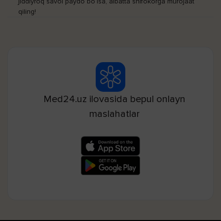
jiddiyroq savol paydo bo‘lsa, albatta shifokorga murojaat
qiling!
Med24.uz ilovasida bepul onlayn
maslahatlar