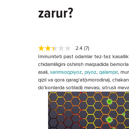
zarur?
2.4 (7)
Immuniteti past odamlar tez-tez kasallikk
chidamliligini oshirish maqsadida bemorl
asali,
sarimsoqpiyoz
,
piyoz
,
qalampir
, mur
qizil va qora qarag‘at(smorodina), chaka
do‘konlarda sotiladi) mevasi, sitrusli meval