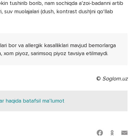
ekin tushirib borib, nam sochiqda a’zoi-badanni artib
, suv muolajalari (dush, kontrast dush)ni qo‘llab
ari bor va allergik kasalliklari mavjud bemorlarga
ch, xom piyoz, sarimsoq piyoz tavsiya etilmaydi.
©
Soglom.uz
ar haqida batafsil ma’lumot