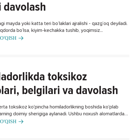
i davolash
gi mayda yoki katta teri bo’laklari ajralishi - qazg’oq deyiladi.
iqdorda bo’lsa, kiyim-kechakka tushib, yoqimsiz...
O'QISH
adorlikda toksikoz
lari, belgilari va davolash
erta toksikoz ko'pincha homiladorlikning boshida ko'plab
larning doimiy sherigiga aylanadi. Ushbu noxush alomatlardan
ning biron bir usuli bormi?
O'QISH