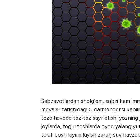
Sabzavotlardan sholg‘om, sabzi ham immu
mevalar tarkibidagi C darmondorisi kapill
toza havoda tez-tez sayr etish, yozning ja
joylarda, tog‘u toshlarda oyoq yalang yu
tolali bosh kiyimi kiyish zarur) suv havzal