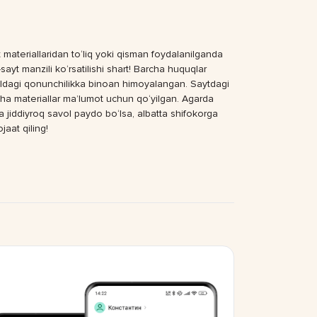
 materiallaridan to‘liq yoki qisman foydalanilganda
sayt manzili ko‘rsatilishi shart! Barcha huquqlar
dagi qonunchilikka binoan himoyalangan. Saytdagi
ha materiallar ma’lumot uchun qo‘yilgan. Agarda
a jiddiyroq savol paydo bo‘lsa, albatta shifokorga
jaat qiling!