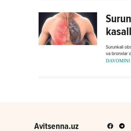
Surun
kasal
Surunkali obst
va bronxlar o
DAVOMINI 
Avitsenna.uz