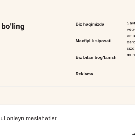
Sayt
bo'ling
Biz haqimizda
veb-
amal
Maxfiylik siyosati
barc
sizd
muro
Biz bilan bog‘lanish
Reklama
ul onlayn maslahatlar