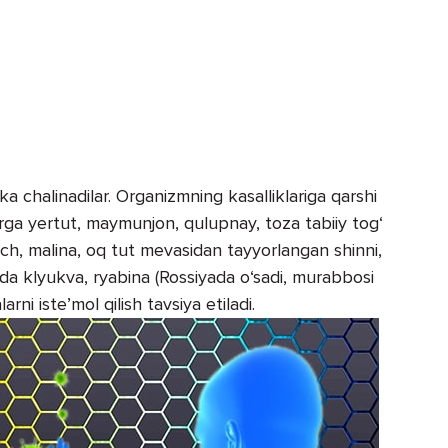
a chalinadilar. Organizm­ning kasalliklariga qarshi
arga yertut, maymunjon, qulupnay, toza tabiiy tog‘
ch, malina, oq tut mevasidan tayyorlangan shinni,
nda klyukva, ryabina (Rossiyada o‘sadi, murabbosi
arni iste’mol qilish tavsiya etiladi.