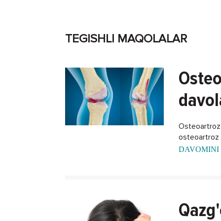
TEGISHLI MAQOLALAR
Osteo
davol
Osteoartroz -
osteoartroz k
DAVOMINI 
Qazg'