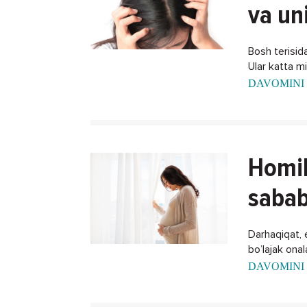
va un
Bosh terisida
Ular katta m
DAVOMINI 
Homil
sabab
Darhaqiqat, 
bo’lajak ona
xalos bo'lish
DAVOMINI 