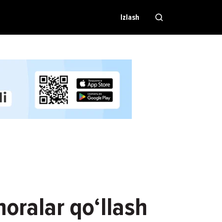
Izlash
oralar qo‘llash