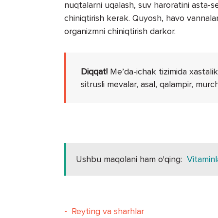
nuqtalarni uqalash, suv haroratini asta-s
chiniqtirish kerak. Quyosh, havo vannalari
organizmni chiniqtirish darkor.
Diqqat!
Me’da-ichak tizimida xastalikl
sitrusli mevalar, asal, qalampir, mur
Ushbu maqolani ham o'qing:
Vitaminl
-
Reyting va sharhlar