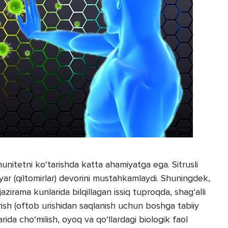
nitetni ko‘tarishda katta ahamiyatga ega. Sitrusli
yar (qiltomirlar) devorini mustahkamlaydi. Shuningdek,
zirama kunlarida bilqillagan issiq tuproqda, shag‘alli
rish (oftob urishidan saqlanish uchun boshga tabiiy
arida cho‘milish, oyoq va qo‘llardagi biologik faol