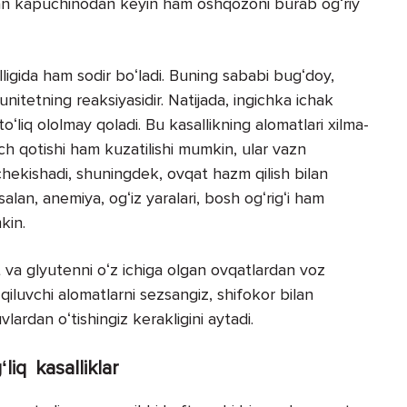
kan kapuchinodan keyin ham oshqozoni burab ogʻriy
lligida ham sodir boʻladi. Buning sababi bugʻdoy,
nitetning reaksiyasidir. Natijada, ingichka ichak
ʻliq ololmay qoladi. Bu kasallikning alomatlari xilma-
ich qotishi ham kuzatilishi mumkin, ular vazn
chekishadi, shuningdek, ovqat hazm qilish bilan
lan, anemiya, ogʻiz yaralari, bosh ogʻrigʻi ham
kin.
t va glyutenni oʻz ichiga olgan ovqatlardan voz
iluvchi alomatlarni sezsangiz, shifokor bilan
lardan oʻtishingiz kerakligini aytadi.
ʻliq kasalliklar