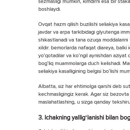
sezmasligi mumkin, kimdirni esa bir sta
boshlaydi.
Ovqat hazm qilish buzilishi seliakiya kasa
javdar va arpa tarkibidagi glyutenga immu
shikastlanadi va tana ozuqa moddalarini to
xildir: bemorlarda nafaqat diareya, balki 
yoʻqotadilar va koʻngil aynishdan aziyat 
bogʻliq muammolarga duch kelishadi. Masa
seliakiya kasalligining belgisi boʻlishi mum
Albatta, siz har ehtimolga qarshi deb su
kechmasligingiz kerak. Agar siz bezovta q
maslahatlashing, u sizga qanday tekshiruv
3. Ichakning yalligʻlanishi bilan bog