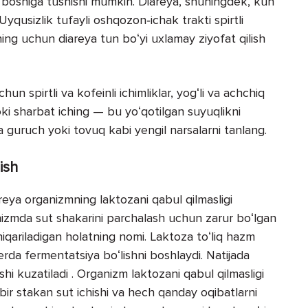
m boshiga tushishi mumkin. Diareya, shuningdek, kun
Uyqusizlik tufayli oshqozon‑ichak trakti spirtli
uning uchun diareya tun boʻyi uxlamay ziyofat qilish
un spirtli va kofeinli ichimliklar, yogʻli va achchiq
ki sharbat iching — bu yoʻqotilgan suyuqlikni
 guruch yoki tovuq kabi yengil narsalarni tanlang.
ish
areya organizmning laktozani qabul qilmasligi
ganizmda sut shakarini parchalash uchun zarur boʻlgan
hiqariladigan holatning nomi. Laktoza toʻliq hazm
erda fermentatsiya boʻlishni boshlaydi. Natijada
ishi kuzatiladi . Organizm laktozani qabul qilmasligi
r bir stakan sut ichishi va hech qanday oqibatlarni