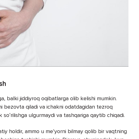
ish
a, balki jiddiyroq oqibatlarga olib kelishi mumkin.
tini bezovta qiladi va ichakni odatdagidan tezroq
k soʻrilishga ulgurmaydi va tashqariga qaytib chiqadi.
iy holdir, ammo u meʼyorni bilmay qolib bir vaqtning