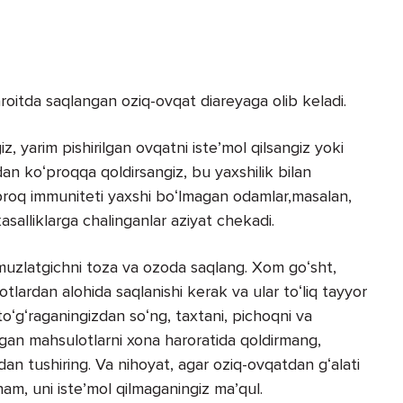
roitda saqlangan oziq-ovqat diareyaga olib keladi.
z, yarim pishirilgan ovqatni isteʼmol qilsangiz yoki
an koʻproqqa qoldirsangiz, bu yaxshilik bilan
proq immuniteti yaxshi boʻlmagan odamlar,masalan,
kasalliklarga chalinganlar aziyat chekadi.
 muzlatgichni toza va ozoda saqlang. Xom goʻsht,
lardan alohida saqlanishi kerak va ular toʻliq tayyor
 toʻgʻraganingizdan soʻng, taxtani, pichoqni va
ilgan mahsulotlarni xona haroratida qoldirmang,
an tushiring. Va nihoyat, agar oziq-ovqatdan gʻalati
am, uni isteʼmol qilmaganingiz maʼqul.