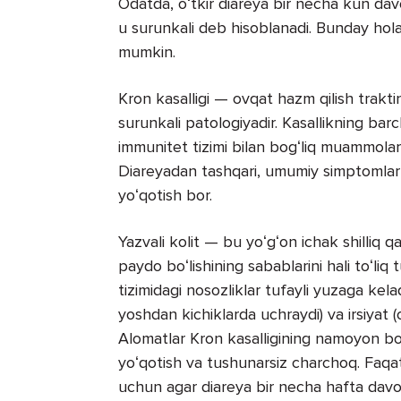
Odatda, oʻtkir diareya bir necha kun dav
u surunkali deb hisoblanadi. Bunday holatd
mumkin.
Kron kasalligi — ovqat hazm qilish trakti
surunkali patologiyadir. Kasallikning bar
immunitet tizimi bilan bogʻliq muammolar
Diareyadan tashqari, umumiy simptomlar or
yoʻqotish bor.
Yazvali kolit — bu yoʻgʻon ichak shilliq qa
paydo boʻlishining sabablarini hali toʻli
tizimidagi nosozliklar tufayli yuzaga kela
yoshdan kichiklarda uchraydi) va irsiyat (
Alomatlar Kron kasalligining namoyon boʻl
yoʻqotish va tushunarsiz charchoq. Faqat
uchun agar diareya bir necha hafta davo