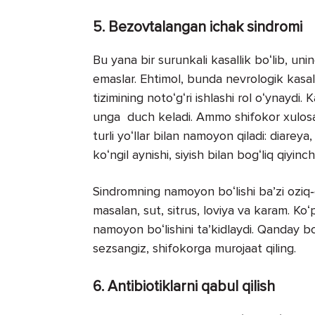
5. Bezovtalangan ichak sindromi
Bu yana bir surunkali kasallik boʻlib, unin
emaslar. Ehtimol, bunda nevrologik kasall
tizimining notoʻgʻri ishlashi rol oʻynaydi.
unga duch keladi. Ammo shifokor xulosas
turli yoʻllar bilan namoyon qiladi: diareya, 
koʻngil aynishi, siyish bilan bogʻliq qiyinchi
Sindromning namoyon boʻlishi baʼzi oziq‑o
masalan, sut, sitrus, loviya va karam. Ko
namoyon boʻlishini taʼkidlaydi. Qanday bo
sezsangiz, shifokorga murojaat qiling.
6. Antibiotiklarni qabul qilish