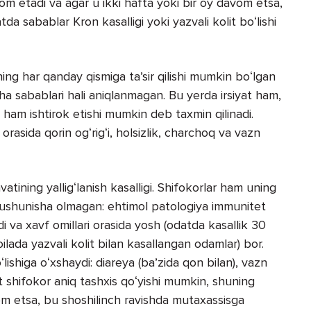
om etadi va agar u ikki hafta yoki bir oy davom etsa,
a sabablar Kron kasalligi yoki yazvali kolit boʻlishi
ning har qanday qismiga taʼsir qilishi mumkin boʻlgan
cha sabablari hali aniqlanmagan. Bu yerda irsiyat ham,
 ham ishtirok etishi mumkin deb taxmin qilinadi.
asida qorin ogʻrigʻi, holsizlik, charchoq va vazn
vatining yalligʻlanish kasalligi. Shifokorlar ham uning
q tushunisha olmagan: ehtimol patologiya immunitet
di va xavf omillari orasida yosh (odatda kasallik 30
oilada yazvali kolit bilan kasallangan odamlar) bor.
ishiga oʻxshaydi: diareya (baʼzida qon bilan), vazn
 shifokor aniq tashxis qoʻyishi mumkin, shuning
m etsa, bu shoshilinch ravishda mutaxassisga