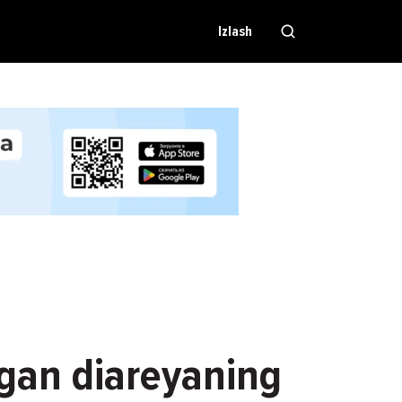
Izlash
lgan diareyaning