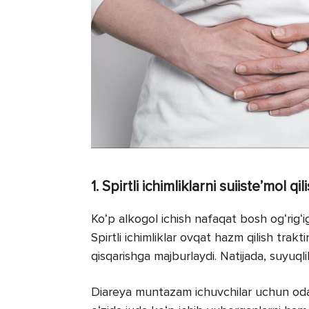
1. Spirtli ichimliklarni suiisteʼmol qil
Koʻp alkogol ichish nafaqat bosh ogʻrigʻig
Spirtli ichimliklar ovqat hazm qilish trak
qisqarishga majburlaydi. Natijada, suyuqli
Diareya muntazam ichuvchilar uchun odat