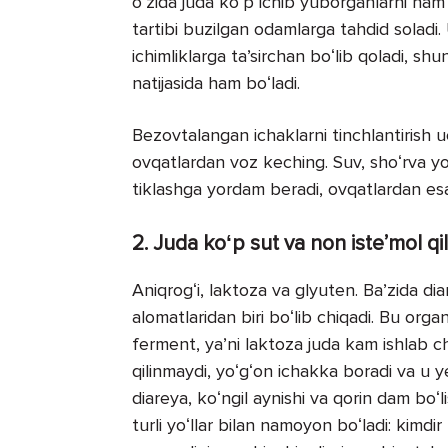
oʻzida juda koʻp ichib yuborganlarni ha
tartibi buzilgan odamlarga tahdid soladi. 
ichimliklarga taʼsirchan boʻlib qoladi, sh
natijasida ham boʻladi.
Bezovtalangan ichaklarni tinchlantirish uch
ovqatlardan voz keching. Suv, shoʻrva yo
tiklashga yordam beradi, ovqatlardan esa
2. Juda koʻp sut va non isteʼmol qil
Aniqrogʻi, laktoza va glyuten. Baʼzida di
alomatlaridan biri boʻlib chiqadi. Bu or
ferment, yaʼni laktoza juda kam ishlab c
qilinmaydi, yoʻgʻon ichakka boradi va u y
diareya, koʻngil aynishi va qorin dam boʻl
turli yoʻllar bilan namoyon boʻladi: kimdi