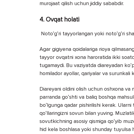
murojaat qilish uchun jiddiy sababdir.
4. Ovqat holati
Notoʻgʻri tayyorlangan yoki notoʻgʻri sha
Agar gigiyena qoidalariga rioya qilmasangi
tayyor ovqatni xona haroratida ikki soatd
tugamaydi. Bu vaziyatda diareyadan koʻ
homilador ayollar, qariyalar va surunkali 
Diareyani oldini olish uchun oshxona va
parranda goʻshti va baliq boshqa mahsulot
boʻlgunga qadar pishirilishi kerak. Ularni
qoʻllaringizni sovun bilan yuving. Muzlat
sovutkichning asosiy qismiga qoʻyib muzd
hid kela boshlasa yoki shunday tuyulsa h