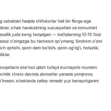
g sabablari haqida shifokorlar hali bir fikrga ega
iklar, ichak harakatining xususiyatlari va immunitet
 Kasallik juda keng tarqalgan — kattalarning 10-15 foizi
isiz oʻzingizga bu tashxisni qoʻymang. Sindrom oʻzini
ich qotishi, qorin dam boʻlishi, qorin ogʻrigʻi, holsizlik,
liklar.
vqatlarni isteʼmol qilish tufayli kuchayishi mumkin:
ʻpchilik stress davrida alomatlar yanada yorqinroq
ʻlmasin, ichaklarda salbiy nimadir yuz berayotganini