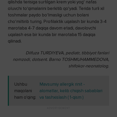
qilishda terisiga surtilgan krem yoki yog‘ nafas
oluvchi to‘qimalarini berkitib qo‘yadi. Terida turli xil
toshmalar paydo bo‘lmasligi uchun bolani
cho‘miltirib turing. Profilaktik uqalash bir kunda 3-4
marotaba 4-7 daqiqa davom etadi, davolovchi
uqalash esa bir kunda bir marotaba 15 daqiqa
qilinadi.
Dilfuza TURDIYEVA, pediatr,
tibbiyot fanlari
nomzodi, dotsent.
Barno TOSHMUHAMMЕDOVA,
shifokor-neonatolog.
Ushbu
Mavsumiy allergik rinit -
maqolani
alomatlar, kelib chiqish sabablari
ham o'qing:
va tashxislash ( 1-qism )