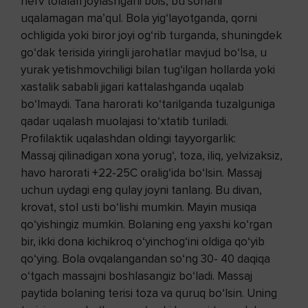
nerv tolalari joylashgani bois, bu sohani
uqalamagan ma’qul. Bola yig‘layotganda, qorni
ochligida yoki biror joyi og‘rib turganda, shuningdek
go‘dak terisida yiringli jarohatlar mavjud bo‘lsa, u
yurak yetishmovchiligi bilan tug‘ilgan hollarda yoki
xastalik sababli jigari kattalashganda uqalab
bo‘lmaydi. Tana harorati ko‘tarilganda tuzalguniga
qadar uqalash muolajasi to‘xtatib turiladi.
Profilaktik uqalashdan oldingi tayyorgarlik:
Massaj qilinadigan xona yorug‘, toza, iliq, yelvizaksiz,
havo harorati +22-25C oralig‘ida bo‘lsin. Massaj
uchun uydagi eng qulay joyni tanlang. Bu divan,
krovat, stol usti bo‘lishi mumkin. Mayin musiqa
qo‘yishingiz mumkin. Bolaning eng yaxshi ko‘rgan
bir, ikki dona kichikroq o‘yinchog‘ini oldiga qo‘yib
qo‘ying. Bola ovqalangandan so‘ng 30- 40 daqiqa
o‘tgach massajni boshlasangiz bo‘ladi. Massaj
paytida bolaning terisi toza va quruq bo‘lsin. Uning