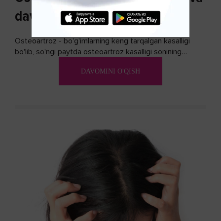
davolash usullari
Osteoartroz - bo'g'imlarning keng tarqalgan kasalligi
bo'lib, so'ngi paytda osteoartroz kasalligi sonining
ko'payishi tendentsiyasi mavjud...
DAVOMINI O'QISH