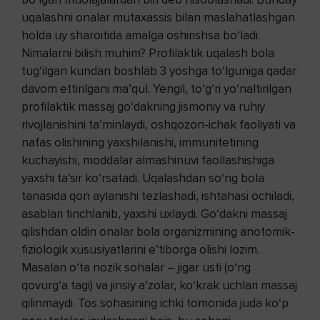
uqalashni onalar mutaxassis bilan maslahatlashgan
holda uy sharoitida amalga oshirishsa bo‘ladi.
Nimalarni bilish muhim? Profilaktik uqalash bola
tug‘ilgan kundan boshlab 3 yoshga to‘lguniga qadar
davom ettirilgani ma’qul. Yengil, to‘g‘ri yo‘naltirilgan
profilaktik massaj go‘dakning jismoniy va ruhiy
rivojlanishini ta’minlaydi, oshqozon-ichak faoliyati va
nafas olishining yaxshilanishi, immunitetining
kuchayishi, moddalar almashinuvi faollashishiga
yaxshi ta’sir ko‘rsatadi. Uqalashdan so‘ng bola
tanasida qon aylanishi tezlashadi, ishtahasi ochiladi,
asablari tinchlanib, yaxshi uxlaydi. Go‘dakni massaj
qilishdan oldin onalar bola organizmining anotomik-
fiziologik xususiyatlarini e’tiborga olishi lozim.
Masalan o‘ta nozik sohalar – jigar usti (o‘ng
qovurg‘a tagi) va jinsiy a’zolar, ko‘krak uchlari massaj
qilinmaydi. Tos sohasining ichki tomonida juda ko‘p