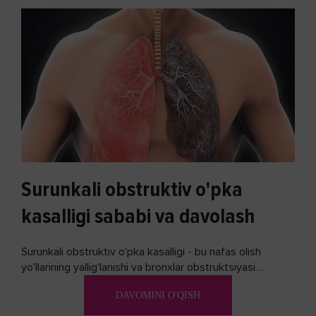
Surunkali obstruktiv o'pka
kasalligi sababi va davolash
Surunkali obstruktiv o'pka kasalligi - bu nafas olish
yo'llarining yallig'lanishi va bronxlar obstruktsiyasi
(shishishi) bilan tavsiflangan...
DAVOMINI O'QISH