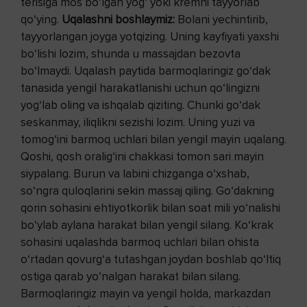
terisiga mos bo‘lgan yog‘ yoki kremni tayyorlab
qo‘ying.
Uqalashni boshlaymiz:
Bolani yechintirib,
tayyorlangan joyga yotqizing. Uning kayfiyati yaxshi
bo‘lishi lozim, shunda u massajdan bezovta
bo‘lmaydi. Uqalash paytida barmoqlaringiz go‘dak
tanasida yengil harakatlanishi uchun qo‘lingizni
yog‘lab oling va ishqalab qiziting. Chunki go‘dak
seskanmay, iliqlikni sezishi lozim. Uning yuzi va
tomog‘ini barmoq uchlari bilan yengil mayin uqalang.
Qoshi, qosh oralig‘ini chakkasi tomon sari mayin
siypalang. Burun va labini chizganga o‘xshab,
so‘ngra quloqlarini sekin massaj qiling. Go‘dakning
qorin sohasini ehtiyotkorlik bilan soat mili yo‘nalishi
bo‘ylab aylana harakat bilan yengil silang. Ko‘krak
sohasini uqalashda barmoq uchlari bilan ohista
o‘rtadan qovurg‘a tutashgan joydan boshlab qo‘ltiq
ostiga qarab yo‘nalgan harakat bilan silang.
Barmoqlaringiz mayin va yengil holda, markazdan