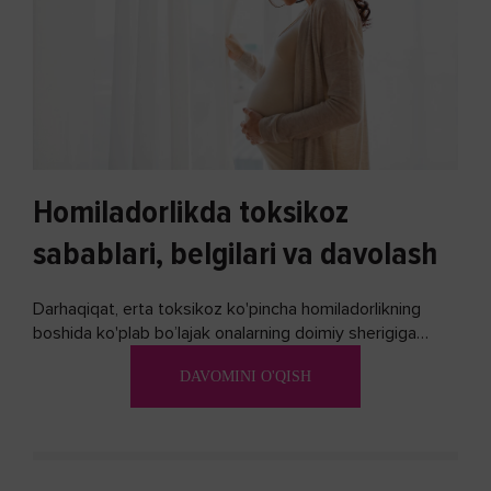
Homiladorlikda toksikoz
sabablari, belgilari va davolash
Darhaqiqat, erta toksikoz ko'pincha homiladorlikning
boshida ko'plab bo’lajak onalarning doimiy sherigiga
aylanadi. Ushbu noxush alomatlardan xalos bo'lishning
DAVOMINI O'QISH
biron bir usuli bormi?