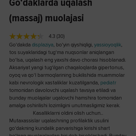
Go‘daklarda uqalash
(massaj) muolajasi
4.3 (30)
Go‘dakda
displaziya
, bo‘yin qiyshiqligi,
yassioyoqlik
,
tos suyaklaridagi tug‘ma nuqsonlar aniqlangan
bo‘lsa, uqalash eng yaxshi davo chorasi hisoblanadi.
Aksariyat yangi tug‘ilgan chaqaloqlarda gipertonus,
oyoq va qo‘l barmoqlarining bukilishida muammolar
kabi nevrologik xastaliklar kuzatilganda,
pediatr
tomonidan davolovchi uqalash tavsiya etiladi va
bunday muolajalar uqalovchi hamshira tomonidan
amalga oshirilishi lozimligini unutmasligimiz kerak.
Kasalliklarni oldini olish uchun...
Mutaxassislar uqalashning profilaktik usulini
go‘dakning kundalik parvarishiga kirishi shart
bo‘lgan muolajalardan biri deb hisoblashadi. Bunday