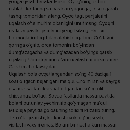
yonga qarab harakatlansin. Oyog‘ining uchini
ushlab, ko‘taring va pastdan yuqoriga, tosga qarab
tashqi tomonidan silang. Oyoq tagi, panjalarini
uqalash o‘ta muhim ekanligini unutmang. Oyoqni
ustki va pastki qismlarini yengil silang. Har bir
barmoqlarini tagi bilan alohida uqalang. Go‘dakni
qorniga o‘girib, orqa tomonini bo‘yindan
dumg‘azagacha va dumg‘azadan bo‘yinga qarab
uqalang. Umurtqaning o‘zini uqalash mumkin emas.
Qo‘shimcha tavsiyalar:
Uqalash bola ovqatlangandan so‘ng 40 daqiqa 1
soat o‘tgach bajarilgani ma’qul. Cho‘milish va sayrga
esa massajdan ikki soat o‘tgandan so‘ng olib
chiqsangiz bo‘ladi. Sovuq fasllarda massaj paytida
bolani butunlay yechintirib qo‘ymagan ma’qul.
Muolaja paytida go‘dakning terisini kuzatib turing.
Teri o‘ta qizarishi, ko‘karishi yoki og‘riq sezib,
yig‘lashi yaxshi emas. Bolani bir necha kun massaj