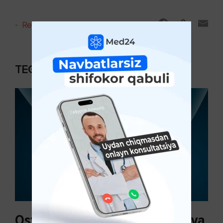
-
Reyting va sharhlar
TEGISHLI MAQOLALAR
Osteoartroz sabablari, tasnifi va