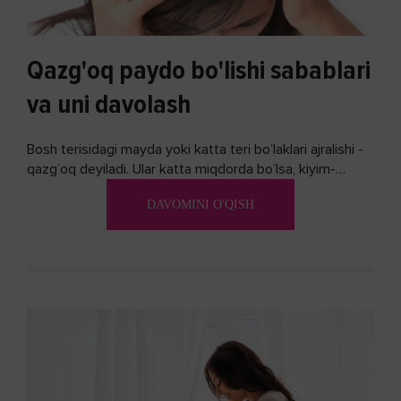
Qazg'oq paydo bo'lishi sabablari
va uni davolash
Bosh terisidagi mayda yoki katta teri bo’laklari ajralishi -
qazg’oq deyiladi. Ular katta miqdorda bo’lsa, kiyim-
kechakka tushib, yoqimsiz...
DAVOMINI O'QISH