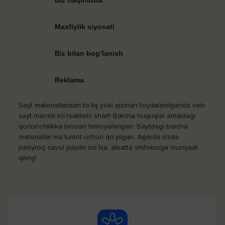
Maxfiylik siyosati
Biz bilan bog‘lanish
Reklama
Sayt materiallaridan to‘liq yoki qisman foydalanilganda veb-
sayt manzili ko‘rsatilishi shart! Barcha huquqlar amaldagi
qonunchilikka binoan himoyalangan. Saytdagi barcha
materiallar ma’lumot uchun qo‘yilgan. Agarda sizda
jiddiyroq savol paydo bo‘lsa, albatta shifokorga murojaat
qiling!