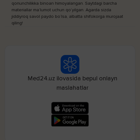
qonunchilikka binoan himoyalangan. Saytdagi barcha
materiallar ma’lumot uchun qo‘yilgan. Agarda sizda
jiddiyroq savol paydo bo‘lsa, albatta shifokorga murojaat
qiling!
Med24.uz ilovasida bepul onlayn
maslahatlar