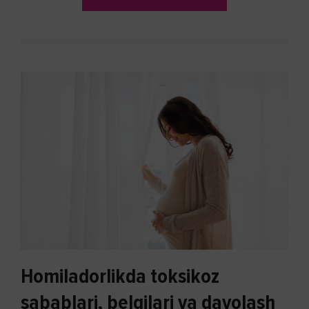
Homiladorlikda toksikoz
sabablari, belgilari va davolash