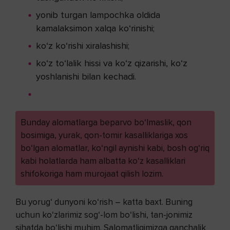
yonib turgan lampochka oldida
kamalaksimon xalqa ko‘rinishi;
ko‘z ko‘rishi xiralashishi;
ko‘z to‘lalik hissi va ko‘z qizarishi, ko‘z
yoshlanishi bilan kechadi.
Bunday alomatlarga beparvo bo‘lmaslik, qon
bosimiga, yurak, qon-tomir kasalliklariga xos
bo‘lgan alomatlar, ko‘ngil aynishi kabi, bosh og‘riq
kabi holatlarda ham albatta ko‘z kasalliklari
shifokoriga ham murojaat qilish lozim.
Bu yorug‘ dunyoni ko‘rish – katta baxt. Buning
uchun ko‘zlarimiz sog‘-lom bo‘lishi, tan-jonimiz
sihatda bo‘lishi muhim. Salomatligimizga qanchalik