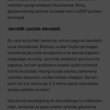
nisbatan yengil amaliyot hisoblanadi. Biroq,
glaukomaning hamma turlarida ham LAZЕR yordam
bermaydi.
Jarrohlik usulida davolash
Bu usul ko‘pchilik bemorlar uchun yagona davolash
usuli hisoblanadi. Boshqa usullar foyda bermagan
holatlarda jarrohlik amaliyotini erta davrda bajarish
maqsadga muvofiq. Jarrohlik amaliyoti qancha erta
bajarilsa, ko‘rish qobiliyatini saqlab qolish ehtimoli
shuncha oshadi. Hozirgi kunda xavfsiz zamonaviy
operativ davolash usullari ishlab chiqilgan. Ba’zan,
lozim bo‘lsa, bemorga 2-3 marta qayta operatsiya
tavsiya qilinishi mumkin.
Glaukoma kasalligining ilk alomatlariga to‘xtalishdan
oldin, kimlarda va qaysi omillar ta’sirida glaukoma