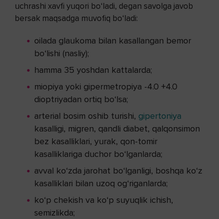
uchrashi xavfi yuqori bo‘ladi, degan savolga javob
bersak maqsadga muvofiq bo‘ladi:
oilada glaukoma bilan kasallangan bemor
bo‘lishi (nasliy);
hamma 35 yoshdan kattalarda;
miopiya yoki gipermetropiya -4.0 +4.0
dioptriyadan ortiq bo‘lsa;
arterial bosim oshib turishi,
gipertoniya
kasalligi, migren, qandli diabet, qalqonsimon
bez kasalliklari, yurak, qon-tomir
kasalliklariga duchor bo‘lganlarda;
avval ko‘zda jarohat bo‘lganligi, boshqa ko‘z
kasalliklari bilan uzoq og‘riganlarda;
ko‘p chekish va ko‘p suyuqlik ichish,
semizlikda;