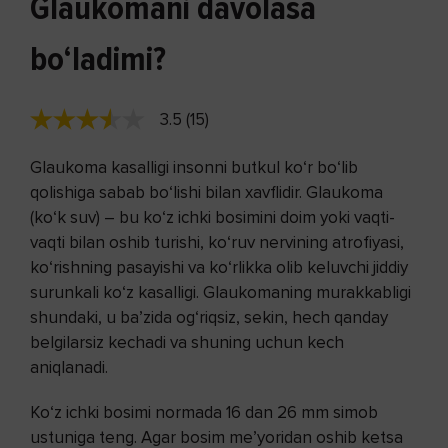
Glaukomani davolasa
bo‘ladimi?
3.5 (15)
Glaukoma kasalligi insonni butkul ko‘r bo‘lib
qolishiga sabab bo‘lishi bilan xavflidir. Glaukoma
(ko‘k suv) – bu ko‘z ichki bosimini doim yoki vaqti-
vaqti bilan oshib turishi, ko‘ruv nervining atrofiyasi,
ko‘rishning pasayishi va ko‘rlikka olib keluvchi jiddiy
surunkali ko‘z kasalligi. Glaukomaning murakkabligi
shundaki, u ba’zida og‘riqsiz, sekin, hech qanday
belgilarsiz kechadi va shuning uchun kech
aniqlanadi.
Ko‘z ichki bosimi normada 16 dan 26 mm simob
ustuniga teng. Agar bosim me’yoridan oshib ketsa