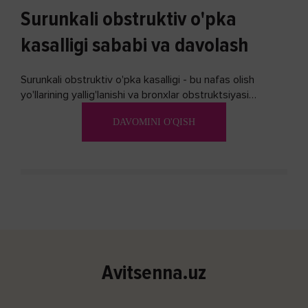
Surunkali obstruktiv o'pka
kasalligi sababi va davolash
Surunkali obstruktiv o'pka kasalligi - bu nafas olish
yo'llarining yallig'lanishi va bronxlar obstruktsiyasi
(shishishi) bilan tavsiflangan...
DAVOMINI O'QISH
Avitsenna.uz