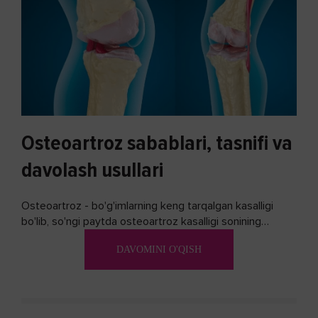
Osteoartroz sabablari, tasnifi va
davolash usullari
Osteoartroz - bo'g'imlarning keng tarqalgan kasalligi
bo'lib, so'ngi paytda osteoartroz kasalligi sonining
ko'payishi tendentsiyasi mavjud...
DAVOMINI O'QISH