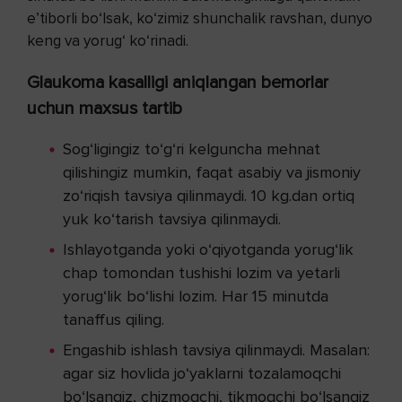
e’tiborli bo‘lsak, ko‘zimiz shunchalik ravshan, dunyo
keng va yorug‘ ko‘rinadi.
Glaukoma kasalligi aniqlangan bemorlar
uchun maxsus tartib
Sog‘ligingiz to‘g‘ri kelguncha mehnat
qilishingiz mumkin, faqat asabiy va jismoniy
zo‘riqish tavsiya qilinmaydi. 10 kg.dan ortiq
yuk ko‘tarish tavsiya qilinmaydi.
Ishlayotganda yoki o‘qiyotganda yorug‘lik
chap tomondan tushishi lozim va yetarli
yorug‘lik bo‘lishi lozim. Har 15 minutda
tanaffus qiling.
Engashib ishlash tavsiya qilinmaydi. Masalan:
agar siz hovlida jo‘yaklarni tozalamoqchi
bo‘lsangiz, chizmoqchi, tikmoqchi bo‘lsangiz