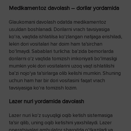
Medikamentoz davolash – dorilar yordamida
Glaukomani davolash odatda medikamentoz
usuldan boshlanadi. Dorilarni vrach tavsiyasiga
ko‘ra, vaqtida ishlatilsa ko‘zlangan natijaga erishiladi,
lekin dori vositalari har doim ham ta’sirchan
bo‘lmaydi. Sabablari turlicha: ba’zida bemorlarda
dorilarni o‘z vaqtida tomizish imkoniyati bo‘lmasligi
mumkin yoki dori vositalarini uzoq vaqt ishlatilishi
ba’zi nojo‘ya ta’sirlarga olib kelishi mumkin. Shuning
uchun ham har bir dori vositasini faqat vrach
tavsiyasiga ko‘ra tomizish lozim.
Lazer nuri yordamida davolash
Lazer nuri ko‘z suyuqligi oqib ketish sistemasiga
ta’sir qilib, uning oqib ketishini yaxshilaydi. Lazer
operatsiyalari ambulator sharoitda o‘tkaziladi va