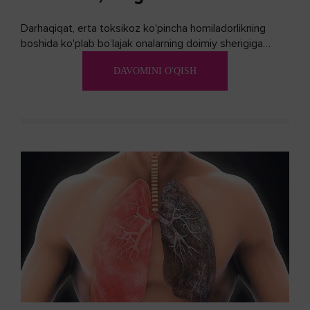
Darhaqiqat, erta toksikoz ko'pincha homiladorlikning
boshida ko'plab bo’lajak onalarning doimiy sherigiga
aylanadi. Ushbu noxush alomatlardan xalos bo'lishning
DAVOMINI O'QISH
biron bir usuli bormi?