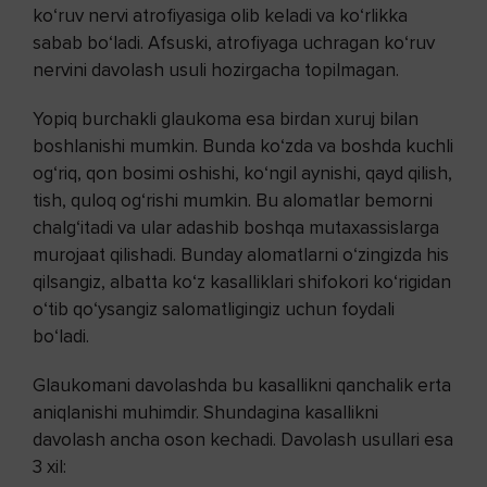
ko‘ruv nervi atrofiyasiga olib keladi va ko‘rlikka
sabab bo‘ladi. Afsuski, atrofiyaga uchragan ko‘ruv
nervini davolash usuli hozirgacha topilmagan.
Yopiq burchakli glaukoma esa birdan xuruj bilan
boshlanishi mumkin. Bunda ko‘zda va boshda kuchli
og‘riq, qon bosimi oshishi, ko‘ngil aynishi, qayd qilish,
tish, quloq og‘rishi mumkin. Bu alomatlar bemorni
chalg‘itadi va ular adashib boshqa mutaxassislarga
murojaat qilishadi. Bunday alomatlarni o‘zingizda his
qilsangiz, albatta ko‘z kasalliklari shifokori ko‘rigidan
o‘tib qo‘ysangiz salomatligingiz uchun foydali
bo‘ladi.
Glaukomani davolashda bu kasallikni qanchalik erta
aniqlanishi muhimdir. Shundagina kasallikni
davolash ancha oson kechadi. Davolash usullari esa
3 xil: