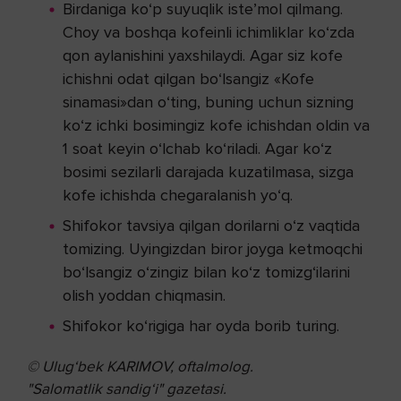
Birdaniga ko‘p suyuqlik iste’mol qilmang.
Choy va boshqa kofeinli ichimliklar ko‘zda
qon aylanishini yaxshilaydi. Agar siz kofe
ichishni odat qilgan bo‘lsangiz «Kofe
sinamasi»dan o‘ting, buning uchun sizning
ko‘z ichki bosimingiz kofe ichishdan oldin va
1 soat keyin o‘lchab ko‘riladi. Agar ko‘z
bosimi sezilarli darajada kuzatilmasa, sizga
kofe ichishda chegaralanish yo‘q.
Shifokor tavsiya qilgan dorilarni o‘z vaqtida
tomizing. Uyingizdan biror joyga ketmoqchi
bo‘lsangiz o‘zingiz bilan ko‘z tomizg‘ilarini
olish yoddan chiqmasin.
Shifokor ko‘rigiga har oyda borib turing.
© Ulug‘bek KARIMOV, oftalmolog.
"Salomatlik sandig‘i" gazetasi.