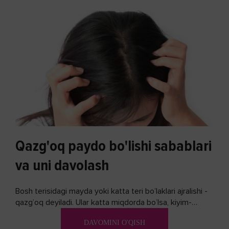
Qazg'oq paydo bo'lishi sabablari
va uni davolash
Bosh terisidagi mayda yoki katta teri bo’laklari ajralishi -
qazg’oq deyiladi. Ular katta miqdorda bo’lsa, kiyim-
kechakka tushib, yoqimsiz...
DAVOMINI O'QISH