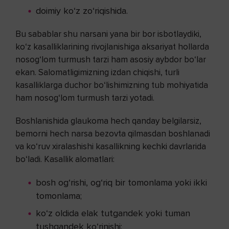
doimiy ko‘z zo‘riqishida.
Bu sabablar shu narsani yana bir bor isbotlaydiki,
ko‘z kasalliklarining rivojlanishiga aksariyat hollarda
nosog‘lom turmush tarzi ham asosiy aybdor bo‘lar
ekan. Salomatligimizning izdan chiqishi, turli
kasalliklarga duchor bo‘lishimizning tub mohiyatida
ham nosog‘lom turmush tarzi yotadi.
Boshlanishida glaukoma hech qanday belgilarsiz,
bemorni hech narsa bezovta qilmasdan boshlanadi
va ko‘ruv xiralashishi kasallikning kechki davrlarida
bo‘ladi. Kasallik alomatlari:
bosh og‘rishi, og‘riq bir tomonlama yoki ikki
tomonlama;
ko‘z oldida elak tutgandek yoki tuman
tushgandek ko‘rinishi;