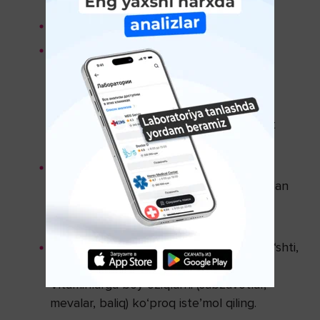
ko‘zga ham salbiy ta’sir ko‘rsatadi.
Issiq hammom tavsiya qilinmaydi.
Uzoq vaqt quyoshda qolish tavsiya
qilinmaydi. Quyoshdan himoya qiluvchi
ko‘zoynaklardan foydalaning (glaukoma
uchun maxsus yashil filtrli ko‘zoynaklar
mavjud). Qorong‘i xonada ham uzoq vaqt
qolmang.
Tungi uyqu va kechki sayrlar foydali.
Uyqusizlik salbiy ta’sir ko‘rsatadi. Yotishdan
oldin oyog‘ingizga issiq vanna qilish, bir
qoshiq asal iste’mol qilish foydali.
Maxsus parhez talab qilinmaydi. Qo‘y go‘shti,
yog‘li, achchiq ovqatlarni chegaralang.
Vitaminlarga boy oziqlarni (sabzavotlar,
mevalar, baliq) ko‘proq iste’mol qiling.