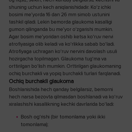
shuning uchun kech aniqlanishidadir. Ko‘z ichki
bosimi me’yorda 16 dan 26 mm simob ustunini
tashkil qiladi. Lekin bemorda glaukoma kasalligi
gumon qilinganda bu me’yor o‘zgarishi mumkin.
Agar bosim me’yoridan oshib ketsa ko‘ruv nervi
atrofiyasiga olib keladi va ko‘rlikka sabab bo‘ladi.
Atrofiyaga uchragan ko‘ruv nervini davolash usuli
hozirgacha topilmagan. Glaukoma tug‘ma va
orttirilgan bo‘lish mumkin. Orttirilgan glaukomaning
ochiq burchakli va yopiq burchakli turlari farqlanadi.
Ochiq burchakli glaukoma
Boshlanishida hech qanday belgilarsiz, bemorni
hech narsa bezovta qilmasdan boshlanadi va ko‘ruv
xiralashishi kasallikning kechki davrlarida bo‘ladi:
Bosh og‘rishi (bir tomonlama yoki ikki
tomonlama);