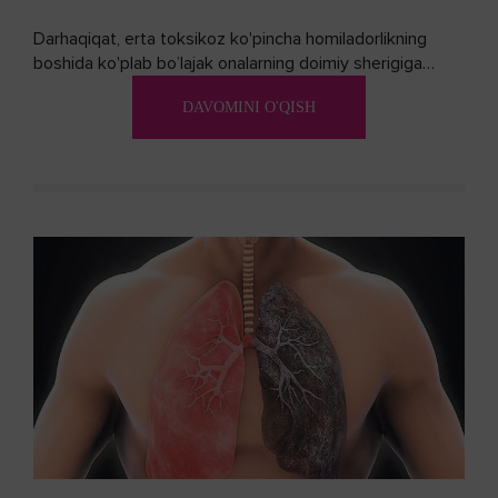
Darhaqiqat, erta toksikoz ko'pincha homiladorlikning
boshida ko'plab bo’lajak onalarning doimiy sherigiga
aylanadi. Ushbu noxush alomatlardan xalos bo'lishning
DAVOMINI O'QISH
biron bir usuli bormi?