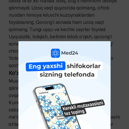
salbiy ta’sir ko‘rsatadi. Issiq, bug‘li hammom tavsiya
qilinmaydi. Uzoq vaqt quyoshda qolmang, oftob
nuridan himoya kiluvchi kuzoynaklardan
foydalaning. Qorong‘i xonada ham uzoq vaqt
qolmang. Tungi uyqu va kechki sayrlar foydali.
Uyqusizlik, toliqish, betinim kitob o‘qish, qorong‘i
xonada televizor ko‘rish, yoki haddan ortiq yorug‘
chiroqlar bemor holatiga salbiy ta’sir ko‘rsatadi.
Yotishdan oldin oyog‘ingizga issik vanna qiling, bir
qoshiq asal iste’mol qilish foydali.
Ko‘z uchun vitaminlar ham zarur
Muolaja uchun aslida maxsus parhez talab
qilinmaydi. Lekin qo‘y go‘shti, yog‘li, achchiq
ovqatlarni cheklangan miqdorda iste’mol qiling.
Kundalik taomnomangiz vitaminlarga boy,
sabzavotlar, mevalar, baliqdan iborat bo‘lgani
ma’qul. Organizmda ovqat hazm qilish a’zolari yaxshi
ishlasa va qon aylanishi me’yorda kechsa, ko‘zlar