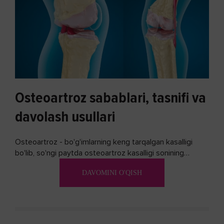
Osteoartroz sabablari, tasnifi va
davolash usullari
Osteoartroz - bo'g'imlarning keng tarqalgan kasalligi
bo'lib, so'ngi paytda osteoartroz kasalligi sonining
ko'payishi tendentsiyasi mavjud...
DAVOMINI O'QISH