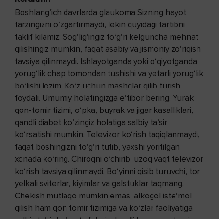
Boshlang‘ich davrlarda glaukoma Sizning hayot
tarzingizni o‘zgartirmaydi, lekin quyidagi tartibni
taklif kilamiz: Sog‘lig‘ingiz to‘g‘ri kelguncha mehnat
qilishingiz mumkin, faqat asabiy va jismoniy zo‘riqish
tavsiya qilinmaydi. Ishlayotganda yoki o‘qiyotganda
yorug‘lik chap tomondan tushishi va yetarli yorug‘lik
bo‘lishi lozim. Ko‘z uchun mashqlar qilib turish
foydali. Umumiy holatingizga e’tibor bering. Yurak
qon-tomir tizimi, o‘pka, buyrak va jigar kasalliklari,
qandli diabet ko‘zingiz holatiga salbiy ta’sir
ko‘rsatishi mumkin. Televizor ko‘rish taqiqlanmaydi,
faqat boshingizni to‘g‘ri tutib, yaxshi yoritilgan
xonada ko‘ring. Chiroqni o‘chirib, uzoq vaqt televizor
ko‘rish tavsiya qilinmaydi. Bo‘yinni qisib turuvchi, tor
yelkali sviterlar, kiyimlar va galstuklar taqmang.
Chekish mutlaqo mumkin emas, alkogol iste’mol
qilish ham qon tomir tizimiga va ko‘zlar faoliyatiga