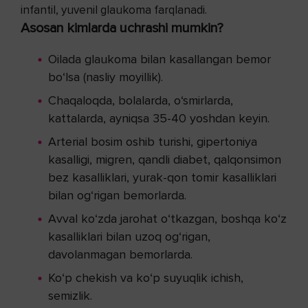
infantil, yuvenil glaukoma farqlanadi.
Asosan kimlarda uchrashi mumkin?
Oilada glaukoma bilan kasallangan bemor
bo‘lsa (nasliy moyillik).
Chaqaloqda, bolalarda, o‘smirlarda,
kattalarda, ayniqsa 35-40 yoshdan keyin.
Arterial bosim oshib turishi, gipertoniya
kasalligi, migren, qandli diabet, qalqonsimon
bez kasalliklari, yurak-qon tomir kasalliklari
bilan og‘rigan bemorlarda.
Avval ko‘zda jarohat o‘tkazgan, boshqa ko‘z
kasalliklari bilan uzoq og‘rigan,
davolanmagan bemorlarda.
Ko‘p chekish va ko‘p suyuqlik ichish,
semizlik.