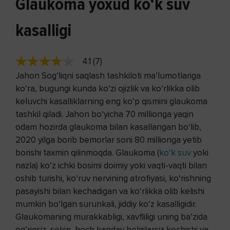
Glaukoma yoxud ko‘k suv
kasalligi
4.1 (7)
Jahon Sog‘liqni saqlash tashkiloti ma’lumotlariga
ko‘ra, bugungi kunda ko‘zi ojizlik va ko‘rlikka olib
keluvchi kasalliklarning eng ko‘p qismini glaukoma
tashkil qiladi. Jahon bo‘yicha 70 millionga yaqin
odam hozirda glaukoma bilan kasallangan bo‘lib,
2020 yilga borib bemorlar soni 80 millionga yetib
borishi taxmin qilinmoqda. Glaukoma (
ko‘k suv
yoki
nazla) ko‘z ichki bosimi doimiy yoki vaqti-vaqti bilan
oshib turishi, ko‘ruv nervining atrofiyasi, ko‘rishning
pasayishi bilan kechadigan va ko‘rlikka olib kelishi
mumkin bo‘lgan surunkali, jiddiy ko‘z kasalligidir.
Glaukomaning murakkabligi, xavfliligi uning ba’zida
og‘riqsiz, sekin, hech kanday belgilarsiz kechishi va