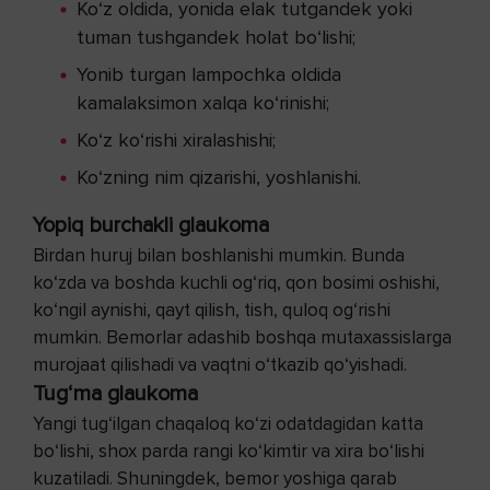
Ko‘z oldida, yonida elak tutgandek yoki
tuman tushgandek holat bo‘lishi;
Yonib turgan lampochka oldida
kamalaksimon xalqa ko‘rinishi;
Ko‘z ko‘rishi xiralashishi;
Ko‘zning nim qizarishi, yoshlanishi.
Yopiq burchakli glaukoma
Birdan huruj bilan boshlanishi mumkin. Bunda
ko‘zda va boshda kuchli og‘riq, qon bosimi oshishi,
ko‘ngil aynishi, qayt qilish, tish, quloq og‘rishi
mumkin. Bemorlar adashib boshqa mutaxassislarga
murojaat qilishadi va vaqtni o‘tkazib qo‘yishadi.
Tug‘ma glaukoma
Yangi tug‘ilgan chaqaloq ko‘zi odatdagidan katta
bo‘lishi, shox parda rangi ko‘kimtir va xira bo‘lishi
kuzatiladi. Shuningdek, bemor yoshiga qarab