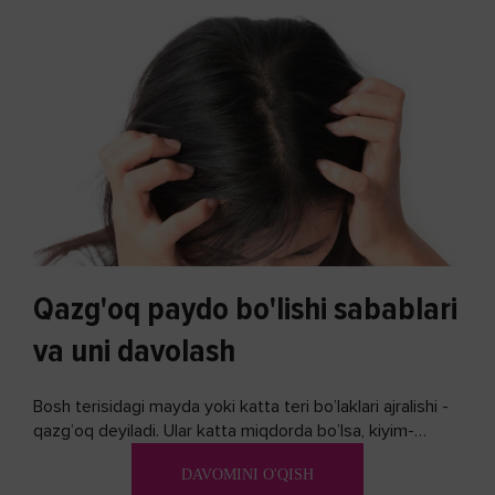
Qazg'oq paydo bo'lishi sabablari
va uni davolash
Bosh terisidagi mayda yoki katta teri bo’laklari ajralishi -
qazg’oq deyiladi. Ular katta miqdorda bo’lsa, kiyim-
kechakka tushib, yoqimsiz...
DAVOMINI O'QISH