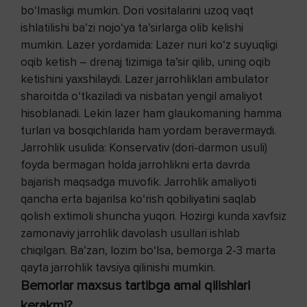
bo‘lmasligi mumkin. Dori vositalarini uzoq vaqt
ishlatilishi ba’zi nojo‘ya ta’sirlarga olib kelishi
mumkin. Lazer yordamida: Lazer nuri ko‘z suyuqligi
oqib ketish – drenaj tizimiga ta’sir qilib, uning oqib
ketishini yaxshilaydi. Lazer jarrohliklari ambulator
sharoitda o‘tkaziladi va nisbatan yengil amaliyot
hisoblanadi. Lekin lazer ham glaukomaning hamma
turlari va bosqichlarida ham yordam beravermaydi.
Jarrohlik usulida:
Konservativ (dori-darmon usuli)
foyda bermagan holda jarrohlikni erta davrda
bajarish maqsadga muvofik. Jarrohlik amaliyoti
qancha erta bajarilsa ko‘rish qobiliyatini saqlab
qolish extimoli shuncha yuqori. Hozirgi kunda xavfsiz
zamonaviy jarrohlik davolash usullari ishlab
chiqilgan. Ba’zan, lozim bo‘lsa, bemorga 2-3 marta
qayta jarrohlik tavsiya qilinishi mumkin.
Bemorlar maxsus tartibga amal qilishlari
kerakmi?