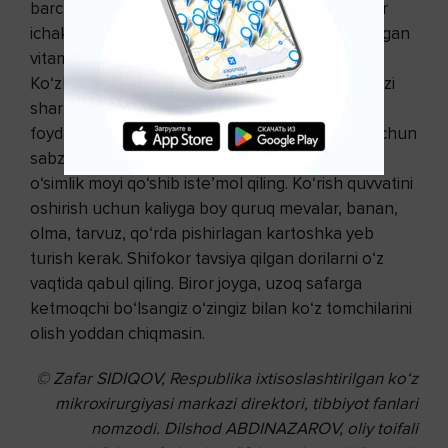
barcha kerakli vitaminlar bilan ta’minlanadi. Agar
ichaklarda nosozlik bo‘lsa, ovqat bilan tushayotgan
vitaminlar yaxshi so‘rilmaydi, buni unutmang.
Ko‘zlarni asrash uchun kuniga yarim stakan sabzi
sharbati ichib turish tavsiya etiladi. Ko‘z uchun
foydali vitamin A (retinol) yaxshi o‘zlashtirilishi uchun
sabzidan tayyorlangan salatlarga smetana yoki
o‘simlik moyi qo‘shib iste’mol qiling. Ko‘rish quvvatini
oshirish uchun kaliyga boy quruq mevalar, banan,
olma, tarvuz, qo‘rda pishirlagan kartoshka yeb
turish kerak. Shifokor tavsiya qilgan dorilarni o‘z
vaqtida qabul qiling. Biror joyga, uzoq safarga
ketmoqchi bo‘lsangiz o‘zingiz bilan ko‘z tomchilarini
olish yoddan chiqmasin.
© Zafar SIDIQOV,
Respublika ixtisoslashtirilgan
ko‘z
mikroxirurgiyasi markazi direktori,
tibbiyot fanlari
nomzodi.
Dilshod ABDINAZAROV,
oliy toifali