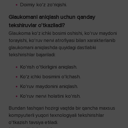
Doimiy ko‘z zo‘riqishi.
Glaukomani aniqlash uchun qanday
tekshiruvlar o‘tkaziladi?
Glaukoma ko‘z ichki bosimi oshishi, ko‘ruv maydoni
torayishi, ko‘ruv nervi atrofiyasi bilan xarakterlanib
glaukomani aniqlashda quyidagi dastlabki
tekshirishlar bajariladi:
Ko‘rish o‘tkirligini aniqlash.
Ko‘z ichki bosimini o‘lchash.
Ko‘ruv maydonini aniqlash.
Ko‘ruv nervi holatini ko‘rish.
Bundan tashqari hozirgi vaqtda bir qancha maxsus
kompyuterli yuqori texnologiyali tekshirishlar
o‘tkazish tavsiya etiladi.