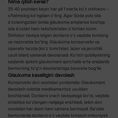
Nima qilish kerak?
35-40 yoshdan keyin har yili 1 marta ko‘z shifokori –
oftalmolog ko‘rigidan o‘ting. Agar Sizda yoki oila
a’zolaringizdan birida glaukoma aniqlansa boshqa
oila a’zolari ham tekshirishdan o‘tishlari lozim.
Shifokor tavsiya kilgan dorilarni o‘z vaqtida tomizing
va nazoratda bo‘ling. Glaukoma konservativ va
operativ tarzda (ko‘z tomchilari, lazer va jarrohlik
usuli bilan) samarali davolanadi. Ko‘rish qobiliyatining
saqlanib qolishi glaukomani qanchalik erta aniqlanib
bemorning to‘g‘ri davolanishiga bevosita bog‘lik.
Glaukoma kasalligini davolash
Konservativ dori vositalari yordamida: Glaukomani
davolash odatda medikamentoz usuldan
boshlanadi. Dorilarni vrach tavsiyasiga ko‘ra, vaqtida
ishlatilsa ko‘zlangan natijaga erishiladi, lekin dori
vositalari har doim ham samara bermaydi. Ba’zida
bemorlarda dorilarni o‘z vaqtida tomizish imkoniyati