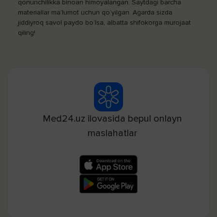
qonunchilikka binoan himoyalangan. Saytdagi barcha
materiallar ma’lumot uchun qo‘yilgan. Agarda sizda
jiddiyroq savol paydo bo‘lsa, albatta shifokorga murojaat
qiling!
Med24.uz ilovasida bepul onlayn
maslahatlar