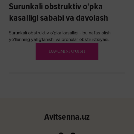
Surunkali obstruktiv o'pka
kasalligi sababi va davolash
Surunkali obstruktiv o'pka kasalligi - bu nafas olish
yo'llarining yallig'lanishi va bronxlar obstruktsiyasi
(shishishi) bilan tavsiflangan...
DAVOMINI O'QISH
Avitsenna.uz