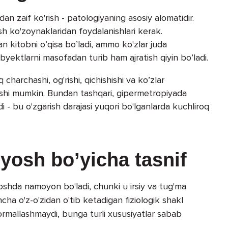
 zaif ko'rish - patologiyaning asosiy alomatidir.
h ko'zoynaklaridan foydalanishlari kerak.
an kitobni o’qisa bo’ladi, ammo ko'zlar juda
obyektlarni masofadan turib ham ajratish qiyin bo’ladi.
 charchashi, og'rishi, qichishishi va ko’zlar
'lishi mumkin. Bundan tashqari, gipermetropiyada
di - bu o'zgarish darajasi yuqori bo'lganlarda kuchliroq
yosh bo’yicha tasnif
oshda namoyon bo'ladi, chunki u irsiy va tug'ma
ncha o'z-o'zidan o'tib ketadigan fiziologik shakl
ormallashmaydi, bunga turli xususiyatlar sabab