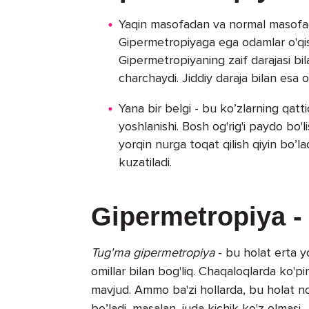
Yaqin masofadan va normal masofadan
Gipermetropiyaga ega odamlar o'qis
Gipermetropiyaning zaif darajasi bil
charchaydi. Jiddiy daraja bilan esa 
Yana bir belgi - bu ko’zlarning qattiq
yoshlanishi. Bosh og'rig'i paydo bo
yorqin nurga toqat qilish qiyin bo’la
kuzatiladi.
Gipermetropiya - 
Tug'ma gipermetropiya
- bu holat erta y
omillar bilan bog'liq. Chaqaloqlarda ko'pi
mavjud. Ammo ba'zi hollarda, bu holat n
bo’ladi, masalan, juda kichik ko'z olmasi.