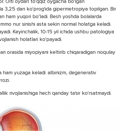
or. Olti oydan to'qqiz oygacha bo'lgan
a 3,25 dan ko'prog'ida gipermetropiya topilgan. Bir
n ham yuqori bo’ladi. Besh yoshda bolalarda
mmo nur sinishi asta sekin normal holatga keladi.
di. Keyinchalik, 10-15 yil ichida ushbu patologiya
jlanish holatlari ko'payadi.
lari orasida miyopiyani keltirib chiqaradigan noqulay
a ham yuzaga keladi: albinizm, degenerativ
rozi.
llik rivojlanishiga hech qanday ta'sir ko'rsatmaydi.