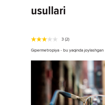
usullari
3 (2)
Gipermetropiya - bu yaqinda joylashgan na