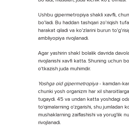
Ushbu gipermetropiya shakli xavfli, chunk
bo’ladi. Bu haddan tashqari zo’riqish tufay
harakat qiladi va ko’zlarini burun to’g’ri
ambliyopiya rivojlanadi.
Agar yashirin shakl bolalik davrida davo
rivojlanishi xavfi katta. Shuning uchun bo
o'tkazish juda muhimdir.
Yoshga oid gipermetropiya
- kamdan-kam 
chunki yosh organizm har xil sharoitlarga
tugaydi. 45 va undan katta yoshdagi oda
to'qimalarning o'zgarishi, shu jumladan ko’
mushaklarning zaiflashishi va yorug'lik nurla
rivojlanadi.