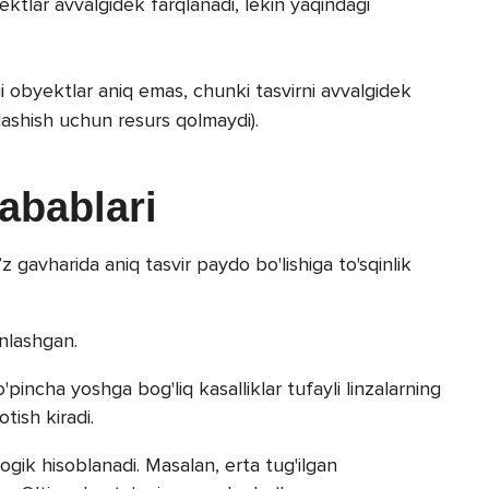
ktlar avvalgidek farqlanadi, lekin yaqindagi
i obyektlar aniq emas, chunki tasvirni avvalgidek
ashish uchun resurs qolmaydi).
abablari
z gavharida aniq tasvir paydo bo'lishiga to'sqinlik
inlashgan.
pincha yoshga bog'liq kasalliklar tufayli linzalarning
otish kiradi.
ogik hisoblanadi. Masalan, erta tug'ilgan