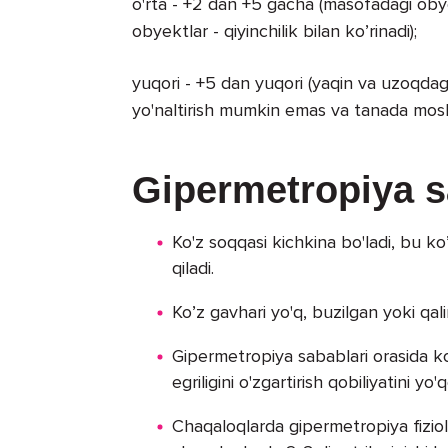
o'rta - +2 dan +5 gacha (masofadagi obye
obyektlar - qiyinchilik bilan ko’rinadi);
yuqori - +5 dan yuqori (yaqin va uzoqdag
yo'naltirish mumkin emas va tanada mosl
Gipermetropiya
s
Ko'z soqqasi kichkina bo'ladi, bu ko’
qiladi.
Ko’z gavhari yo'q, buzilgan yoki qal
Gipermetropiya sabablari orasida ko'
egriligini o'zgartirish qobiliyatini yo'q
Chaqaloqlarda gipermetropiya fiziol