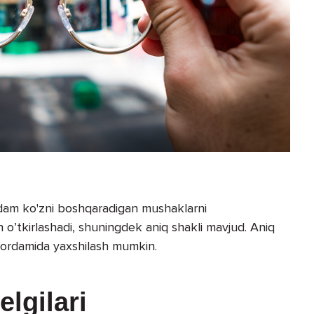
 odam ko'zni boshqaradigan mushaklarni
rish o’tkirlashadi, shuningdek aniq shakli mavjud. Aniq
ar yordamida yaxshilash mumkin.
lgilari