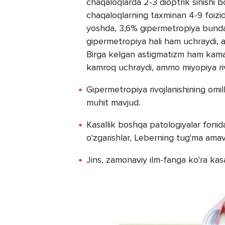
chaqaloqlarda 2-3 dioptrik sinishi b
chaqaloqlarning taxminan 4-9 foizid
yoshda, 3,6% gipermetropiya bunda
gipermetropiya hali ham uchraydi, a
Birga kelgan astigmatizm ham kamaya
kamroq uchraydi, ammo miyopiya rivo
Gipermetropiya rivojlanishining omil
muhit mavjud.
Kasallik boshqa patologiyalar fonid
o'zgarishlar, Leberning tug'ma amav
Jins, zamonaviy ilm-fanga ko'ra kasa