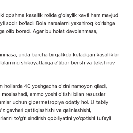
i qo'shma kasallik rolida g’olaylik xavfi ham mavjud
li sodir bo'ladi. Bola narsalarni yaxshiroq ko'rishga
siga olib boradi. Agar bu holat davolanmasa,
lanmasa, unda barcha birgalikda keladigan kasalliklar
lalarning shikoyatlariga e'tibor berish va tekshiruv
hollarda 40 yoshgacha o'zini namoyon qiladi,
 moslashadi, ammo yoshi o'tishi bilan resurslar
mlar uchun gipermetropiya odatiy hol. U tabiiy
z gavhari qattiqlashishi va qalinlashishi,
rini to'g'ri sindirish qobiliyatini yo'qotishi tufayli