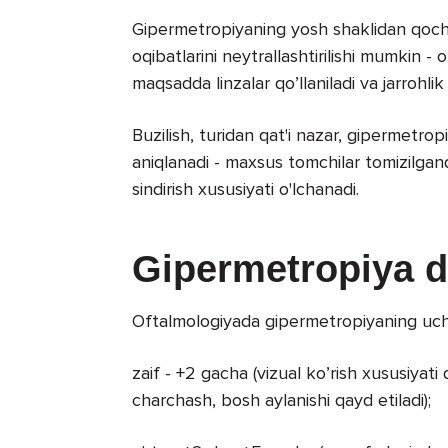
Gipermetropiyaning yosh shaklidan qochi
oqibatlarini neytrallashtirilishi mumkin - 
maqsadda linzalar qo’llaniladi va jarrohlik 
Buzilish, turidan qat'i nazar, gipermetro
aniqlanadi - maxsus tomchilar tomizilgan
sindirish xususiyati o'lchanadi.
Gipermetropiya da
Oftalmologiyada gipermetropiyaning uch dar
zaif - +2 gacha (vizual ko’rish xususiyati 
charchash, bosh aylanishi qayd etiladi);