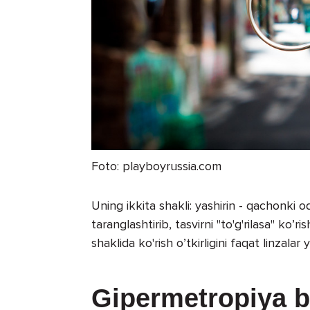
Foto: playboyrussia.com
Uning ikkita shakli: yashirin - qachonki
taranglashtirib, tasvirni "to'g'rilasa" ko’
shaklida ko'rish o’tkirligini faqat linzal
Gipermetropiya be