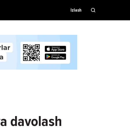
Izlash
va davolash