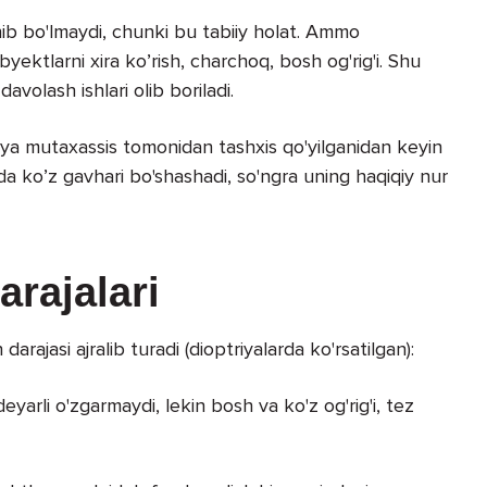
b bo'lmaydi, chunki bu tabiiy holat. Ammo
obyektlarni xira ko’rish, charchoq, bosh og'rig'i. Shu
davolash ishlari olib boriladi.
piya mutaxassis tomonidan tashxis qo'yilganidan keyin
da ko’z gavhari bo'shashadi, so'ngra uning haqiqiy nur
rajalari
ajasi ajralib turadi (dioptriyalarda ko'rsatilgan):
deyarli o'zgarmaydi, lekin bosh va ko'z og'rig'i, tez