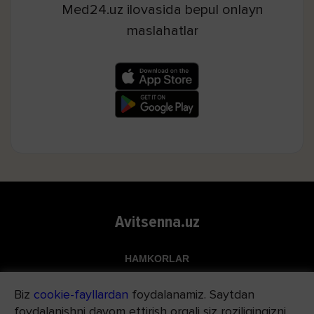
Med24.uz ilovasida bepul onlayn
maslahatlar
Avitsenna.uz
HAMKORLAR
Top.uz
Biz
cookie-fayllardan
foydalanamiz. Saytdan
Apteka.uz
foydalanishni davom ettirish orqali siz roziligingizni
Med24.uz