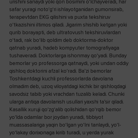
urishini sanaydi yoki qon bosimini o‘lchayveradi, har
safar yuragi noto‘g‘ri ishlayotganidan gumonsirab,
terapevtdan EKG qilishini va puxta tekshiruv
o‘tkazishini iltimos qiladi. Jigarim shishib ketgan yoki
qurib borayapti, deb ultratovush tekshiruvlardan
o‘tadi, rak bo‘lib qoldim deb doktorma-doktor
qatnab yuradi, hadeb kompyuter tomografiyaga
tushaveradi. Doktorlarga ishonmay qo‘yadi. Bunday
bemorlar yo professorga qatnaydi, yoki undan oddiy
qishloq doktorini afzal ko‘radi. Ba’zi bemorlar
Toshkentdagi kuchli professorlarda davolana
olmadim deb, uzoq viloyatdagi kichik bir qishloqdagi
savodsiz tabib yoki vrachdan tuzalib keladi. Chunki
ularga antiqa davolanish usullari yaxshi ta’sir qiladi.
Kasallik xuruji qo‘zg‘alib qolishidan qo‘rqib bemor
yo‘lda odamlar bor joydan yuradi, tibbiyot
muassasalariga yaqin bo‘lgan yo‘lni tanlaydi, yo‘l-
yo‘lakay dorixonaga kirib turadi, u yerda yurak