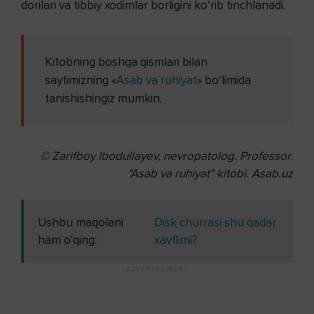
dorilari va tibbiy xodimlar borligini ko‘rib tinchlanadi.
Kitobning boshqa qismlari bilan
saytimizning «
Asab va ruhiyat
» bo‘limida
tanishishingiz mumkin.
© Zarifboy Ibodullayev, nevropatolog. Professor.
"Asab va ruhiyat" kitobi. Asab.uz
Ushbu maqolani
Disk churrasi shu qadar
ham o'qing:
xavflimi?