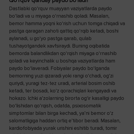
Qo‘rquv qanday paydo bo‘ladi?
Dastlabki qo‘rquv muayyan vaziyatlarda paydo
bo‘ladi va u miyaga o‘rnashib qoladi. Masalan,
bemor hamma yoqni ko‘rish uchun tomga chiqadi va
pastga qaragan zahoti qattiq qo‘rqib ketadi, boshi
aylanadi, u go‘yo pastga qarab, qulab
tushayotgandek xavfsiraydi. Buning oqibatida
bemorda balandlikdan qo‘rqish miyaga o‘rnashib
qoladi va keyinchalik u boshqa vaziyatlarda ham
paydo bo‘laveradi. Fobiyalar paydo bo‘lganda
bemorning yuzi qizaradi yoki rangi o‘chadi, og‘zi
quriydi, yuragi tez-tez uradi, arterial bosim oshib
ketadi, ter bosadi, ko‘z qorachiqlari kengayadi va
hokazo. Ichki a’zolarning birorta og‘ir kasalligi paydo
bo‘lishidan qo‘rqish, odatda, psixosomatik
simptomlar bilan birga kechadi, ya’ni bemor o‘z
salomatligiga haddan ortiq e’tibor beradi. Masalan,
kardiofobiyada yurak urishini eshitib turadi, tomir