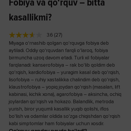
Fobiya va qo‘rquv – bitta
kasallikmi?
3.6 (27)
Miyaga o‘rnashib qolgan qo‘rquvga fobiya deb
aytiladi. Oddiy qo‘rquvdan farqli o‘laroq, fobiya
birmuncha uzoq davom etadi. Turli xil fobiyalar
farqlanadi: kanserofobiya – rak bo‘lib qoldim deb
qo‘rqish, kardiofobiya – yuragim kasal deb qo‘rqish,
lisofobiya – ruhiy xastalikka chalindim deb qo‘rqish,
klaustrofobiya – yopiq joydan qo‘rqish (masalan, lift
kabinasi, kichik xona), agarofobiya – aksincha, ochiq
joylardan qo‘rqish va hokazo. Balandlik, metroda
yurish, biror yuqumli kasallik yuqib qolishi, iflos
bo‘lish va odamlar oldida so‘zga chiqishdan qo‘rqish
kabi simptomlar ham fobiyalar uchun xosdir.