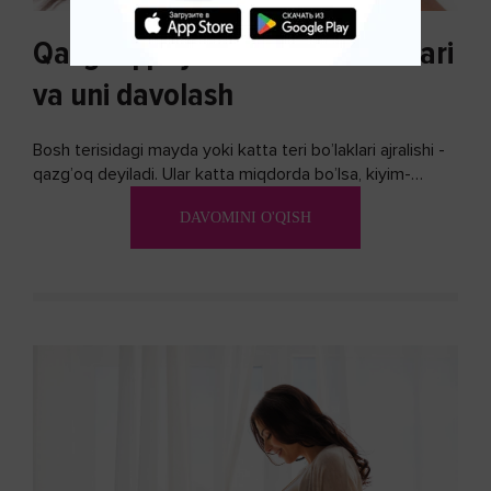
Qazg'oq paydo bo'lishi sabablari
va uni davolash
Bosh terisidagi mayda yoki katta teri bo’laklari ajralishi -
qazg’oq deyiladi. Ular katta miqdorda bo’lsa, kiyim-
kechakka tushib, yoqimsiz...
DAVOMINI O'QISH