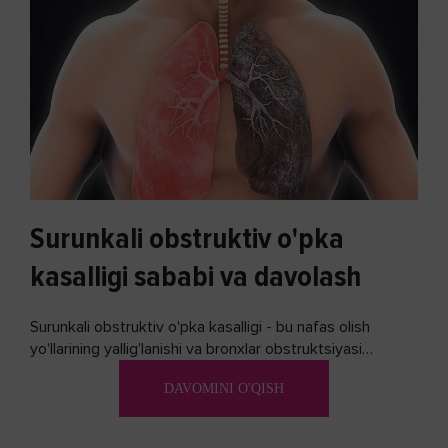
Surunkali obstruktiv o'pka
kasalligi sababi va davolash
Surunkali obstruktiv o'pka kasalligi - bu nafas olish
yo'llarining yallig'lanishi va bronxlar obstruktsiyasi
(shishishi) bilan tavsiflangan...
DAVOMINI O'QISH