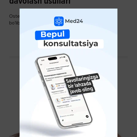
davolash usullari
Osteoartroz - bo'g'imlarning keng tarqalgan kasalligi
bo'lib, so'ngi paytda osteoartroz kasalligi sonining
ko'payishi tendentsiyasi mavjud...
DAVOMINI O'QISH