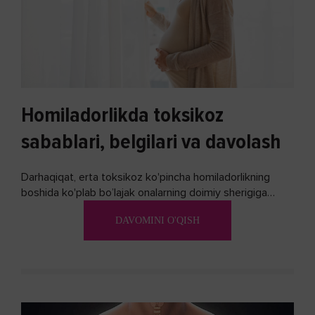
Homiladorlikda toksikoz
sabablari, belgilari va davolash
Darhaqiqat, erta toksikoz ko'pincha homiladorlikning
boshida ko'plab bo’lajak onalarning doimiy sherigiga
aylanadi. Ushbu noxush alomatlardan xalos bo'lishning
DAVOMINI O'QISH
biron bir usuli bormi?