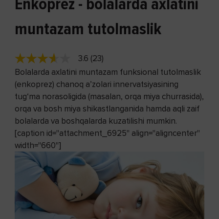
Enkoprez - bolalarda axlatini
muntazam tutolmaslik
3.6 (23)
Bolalarda axlatini muntazam funksional tutolmaslik
(enkoprez) chanoq a’zolari innervatsiyasining
tug‘ma norasoligida (masalan, orqa miya churrasida),
orqa va bosh miya shikastlanganida hamda aqli zaif
bolalarda va boshqalarda kuzatilishi mumkin.
[caption id="attachment_6925" align="aligncenter"
width="660"]