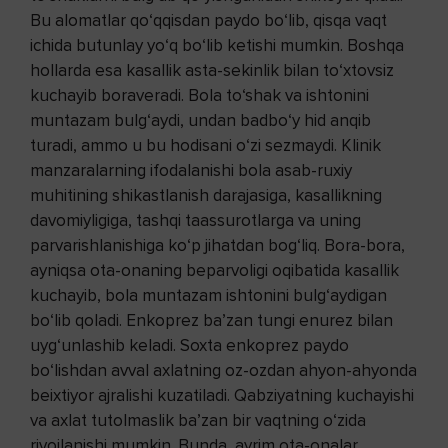
Bu alomatlar qo‘qqisdan paydo bo‘lib, qisqa vaqt
ichida butunlay yo‘q bo‘lib ketishi mumkin. Boshqa
hollarda esa kasallik asta-sekinlik bilan to‘xtovsiz
kuchayib boraveradi. Bola to‘shak va ishtonini
muntazam bulg‘aydi, undan badbo‘y hid anqib
turadi, ammo u bu hodisani o‘zi sezmaydi. Klinik
manzaralarning ifodalanishi bola asab-ruxiy
muhitining shikastlanish darajasiga, kasallikning
davomiyligiga, tashqi taassurotlarga va uning
parvarishlanishiga ko‘p jihatdan bog‘liq. Bora-bora,
ayniqsa ota-onaning beparvoligi oqibatida kasallik
kuchayib, bola muntazam ishtonini bulg‘aydigan
bo‘lib qoladi. Enkoprez ba’zan tungi enurez bilan
uyg‘unlashib keladi. Soxta enkoprez paydo
bo‘lishdan avval axlatning oz-ozdan ahyon-ahyonda
beixtiyor ajralishi kuzatiladi. Qabziyatning kuchayishi
va axlat tutolmaslik ba’zan bir vaqtning o‘zida
rivojlanishi mumkin. Bunda, ayrim ota-onalar