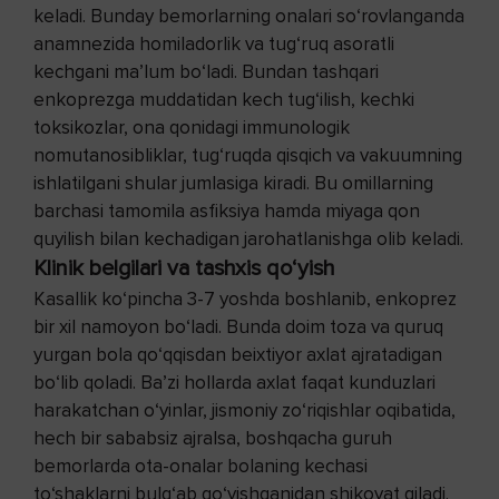
keladi. Bunday bemorlarning onalari so‘rovlanganda
anamnezida homiladorlik va tug‘ruq asoratli
kechgani ma’lum bo‘ladi. Bundan tashqari
enkoprezga muddatidan kech tug‘ilish, kechki
toksikozlar, ona qonidagi immunologik
nomutanosibliklar, tug‘ruqda qisqich va vakuumning
ishlatilgani shular jumlasiga kiradi. Bu omillarning
barchasi tamomila asfiksiya hamda miyaga qon
quyilish bilan kechadigan jarohatlanishga olib keladi.
Klinik belgilari va tashxis qo‘yish
Kasallik ko‘pincha 3-7 yoshda boshlanib, enkoprez
bir xil namoyon bo‘ladi. Bunda doim toza va quruq
yurgan bola qo‘qqisdan beixtiyor axlat ajratadigan
bo‘lib qoladi. Ba’zi hollarda axlat faqat kunduzlari
harakatchan o‘yinlar, jismoniy zo‘riqishlar oqibatida,
hech bir sababsiz ajralsa, boshqacha guruh
bemorlarda ota-onalar bolaning kechasi
to‘shaklarni bulg‘ab qo‘yishganidan shikoyat qiladi.