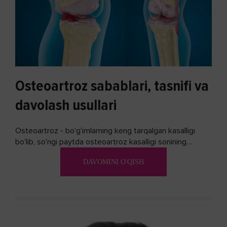
Osteoartroz sabablari, tasnifi va
davolash usullari
Osteoartroz - bo'g'imlarning keng tarqalgan kasalligi
bo'lib, so'ngi paytda osteoartroz kasalligi sonining
ko'payishi tendentsiyasi mavjud...
DAVOMINI O'QISH