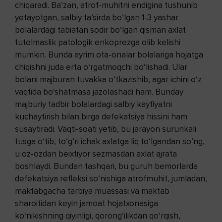
chiqaradi. Ba’zan, atrof-muhitni endigina tushunib
yetayotgan, salbiy ta’sirda bo‘lgan 1-3 yashar
bolalardagi tabiatan sodir bo‘lgan qisman axlat
tutolmaslik patologik enkoprezga olib kelishi
mumkin. Bunda ayrim ota-onalar bolalariga hojatga
chiqishni juda erta o‘rgatmoqchi bo‘lishadi. Ular
bolani majburan tuvakka o‘tkazishib, agar ichini o‘z
vaqtida bo‘shatmasa jazolashadi ham. Bunday
majburiy tadbir bolalardagi salbiy kayfiyatni
kuchaytirish bilan birga defekatsiya hissini ham
susaytiradi. Vaqti-soati yetib, bu jarayon surunkali
tusga o‘tib, to‘g‘ri ichak axlatga liq to‘lgandan so‘ng,
u oz-ozdan beixtiyor sezmasdan axlat ajrata
boshlaydi. Bundan tashqari, bu guruh bemorlarda
defekatsiya refleksi so‘nishiga atrofmuhit, jumladan,
maktabgacha tarbiya muassasi va maktab
sharoitidan keyin jamoat hojatxonasiga
ko‘nikishning qiyinligi, qorong‘ilikdan qo‘rqish,