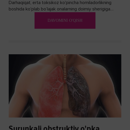
Darhaqiqat, erta toksikoz ko'pincha homiladorlikning
boshida ko'plab bo’lajak onalarning doimiy sherigiga
aylanadi. Ushbu noxush alomatlardan xalos bo'lishning
DAVOMINI O'QISH
biron bir usuli bormi?
Surunkali obstruktiv o'pka