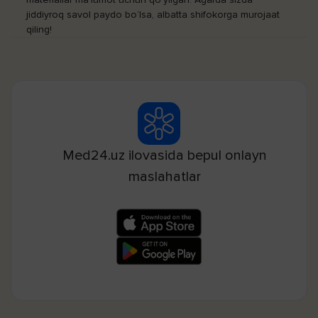
jiddiyroq savol paydo bo‘lsa, albatta shifokorga murojaat
qiling!
Med24.uz ilovasida bepul onlayn
maslahatlar