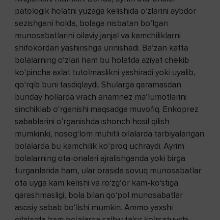
patologik holatni yuzaga kelishida o‘zlarini aybdor
sezishgani holda, bolaga nisbatan bo‘lgan
munosabatlarini oilaviy janjal va kamchiliklarni
shifokordan yashirishga urinishadi. Ba’zan katta
bolalarning o‘zlari ham bu holatda aziyat chekib
ko‘pincha axlat tutolmaslikni yashiradi yoki uyalib,
qo‘rqib buni tasdiqlaydi. Shularga qaramasdan
bunday hollarda vrach anamnez ma’lumotlarini
sinchiklab o‘rganishi maqsadga muvofiq. Enkoprez
sabablarini o‘rganishda ishonch hosil qilish
mumkinki, nosog‘lom muhitli oilalarda tarbiyalangan
bolalarda bu kamchilik ko‘proq uchraydi. Ayrim
bolalarning ota-onalari ajralishganda yoki birga
turganlarida ham, ular orasida sovuq munosabatlar
ota uyga kam kelishi va ro‘zg‘or kam-ko‘stiga
qarashmasligi, bola bilan qo‘pol munosabatlar
asosiy sabab bo‘lishi mumkin. Ammo yaxshi
oilalarda ham bolalarga salbiy ta’sir ko‘rsatuvchi