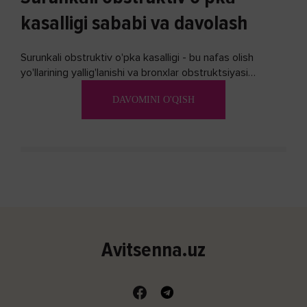
kasalligi sababi va davolash
Surunkali obstruktiv o'pka kasalligi - bu nafas olish
yo'llarining yallig'lanishi va bronxlar obstruktsiyasi
(shishishi) bilan tavsiflangan...
DAVOMINI O'QISH
Avitsenna.uz