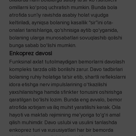
omillarni ko‘proq uchratish mumkin. Bunda bola
atrofida sun’iy ravishda asabiy holat vujudga
keltiriladi, ayniqsa bolaning kasallik “sir”ini ota-
onalari tanishlariga, qo‘shnisiga aytib qo‘yganida,
bolaning ularga munosabatlari sovuqlashib qolishi
bunga sabab bo‘lishi mumkin.
Enkoprez davosi
Funksinal axlat tutolmaydigan bemorlarni davolash
kompleks tarzda olib borilishi zarur. Davo tadbirlari
bolaning ruhiy holatiga ta’sir etib, shartli reflekslarni
idora etishga nerv impulslarining o‘tkazilishi
yaxshilanishiga hamda sfinkter tonusini oshirishga
qaratilgan bo‘lishi lozim. Bunda eng avvalo, bemor
atrofida xotirjam va iliq muhit yaratilishi kerak. Oila
hayoti va maktab rejimining me’yoriga to‘g‘ri amal
qilish muhimdir. Davo uslubi va usulini tanlashda
enkoprez turi va xususiyatlari har bir bemorda