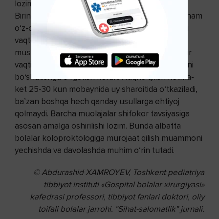
lozim. Bu yerda ikki narsa katta o‘rin tutadi.
Birinchidan to‘g‘ri ichak tozalanib, axlat ajralishi ham
o‘z-o‘zidan to‘xtaydi, eng muhimi, bolada kerakli
vaqtda defekatsiya refleksi hosil bo‘lib
mustahkamlanadi. Keyinchalik bolani kunning bir
vaqtida, yaxshisi ertalab nonushtadan keyin ichini
bo‘shatishga o‘rgatish kerak. Huqna qilish ketma-
ket 25-30 kun mobaynida uy sharoitida o‘tkaziladi,
ba’zan boshqa hech qanday usullarga ehtiyoj
qolmaydi. Barcha muolajalar shifokor tavsiyasiga
asosan amalga oshirilishi lozim. Bunda albatta
bolalar koloproktologiga murojaat qilish muammoni
yechishda va davolashda muhim o‘rin tutadi.
© Abdurashid XAMROYEV,
Toshkent pediatriya
tibbiyot instituti
«Gospital bolalar xirurgiyasi»
kafedrasi
professori, tibbiyot fanlari doktori,
oliy
toifali bolalar jarrohi. "Sihat-salomatlik" jurnali.