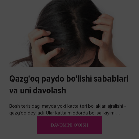
Qazg'oq paydo bo'lishi sabablari
va uni davolash
Bosh terisidagi mayda yoki katta teri bo’laklari ajralishi -
qazg’oq deyiladi. Ular katta miqdorda bo’lsa, kiyim-
kechakka tushib, yoqimsiz...
DAVOMINI O'QISH