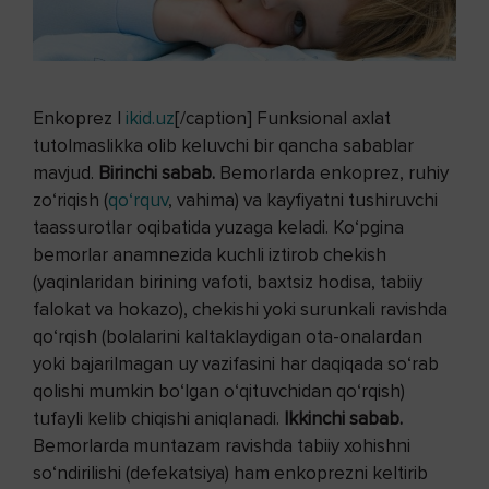
Enkoprez |
ikid.uz
[/caption] Funksional axlat
tutolmaslikka olib keluvchi bir qancha sabablar
mavjud.
Birinchi sabab.
Bemorlarda enkoprez, ruhiy
zo‘riqish (
qo‘rquv
, vahima) va kayfiyatni tushiruvchi
taassurotlar oqibatida yuzaga keladi. Ko‘pgina
bemorlar anamnezida kuchli iztirob chekish
(yaqinlaridan birining vafoti, baxtsiz hodisa, tabiiy
falokat va hokazo), chekishi yoki surunkali ravishda
qo‘rqish (bolalarini kaltaklaydigan ota-onalardan
yoki bajarilmagan uy vazifasini har daqiqada so‘rab
qolishi mumkin bo‘lgan o‘qituvchidan qo‘rqish)
tufayli kelib chiqishi aniqlanadi.
Ikkinchi sabab.
Bemorlarda muntazam ravishda tabiiy xohishni
so‘ndirilishi (defekatsiya) ham enkoprezni keltirib