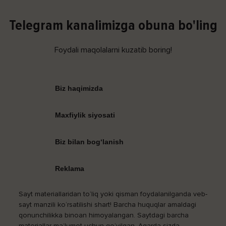
Telegram kanalimizga obuna bo'ling
Foydali maqolalarni kuzatib boring!
Biz haqimizda
Maxfiylik siyosati
Biz bilan bog‘lanish
Reklama
Sayt materiallaridan to‘liq yoki qisman foydalanilganda veb-
sayt manzili ko‘rsatilishi shart! Barcha huquqlar amaldagi
qonunchilikka binoan himoyalangan. Saytdagi barcha
materiallar ma’lumot uchun qo‘yilgan. Agarda sizda