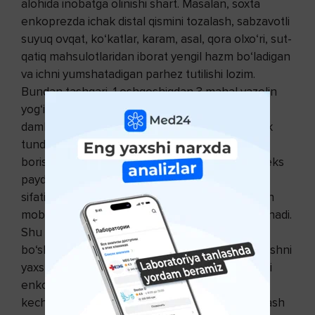
alohida inobatga olinishi shart. Masalan, soxta
enkoprezda ichak distal qismini tozalash, sabzavotli
suyuq ovqat, ko‘katlar, karam, asal, qora olxo‘ri, sut-
qatiq mahsulotlaridan iborat yengil hazm bo‘ladigan
va ichni yumshatadigan parhez tutilishi lozim.
Bundan tashqari, 1 oshqoshiqdan 3 mahal vazelin
yog‘i, sano preparatlari, ituzum, turp po‘stlog‘i
damlamasi yaxshi foyda beradi. Axlat tutolmaslik
tunda kuzatilsa, bolani yotishdan oldin hojatga
borishga o‘rgatish muhim ahamiyatga ega. Refleks
paydo qildirish uchun kechqurungi mashqlar
sifatida, yoshiga qarab 300600 ml dan 10-20 kun
mobaynida termo-kontrast huqnalar tavsiya qilinadi.
Shu bilan vaqtida bolaga ichini kam-kamdan
bo‘shatish shartligi uqtiriladi, bu axlatni tutib turishni
yaxshilovchi vosita hisoblanadi. Bolada kunduzgi
enkoprez ko‘proq uchrasa, davoni ertalab va
kechqurun tozalovchi huqnalar qilishdan boshlash