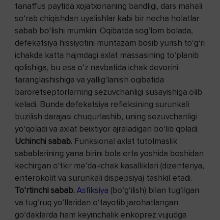
tanaffus paytida xojatxonaning bandligi, dars mahali
so‘rab chiqishdan uyalishlar kabi bir necha holatlar
sabab bo‘lishi mumkin. Oqibatda sog‘lom bolada,
defekatsiya hissiyotini muntazam bosib yurish to‘g‘ri
ichakda katta hajmdagi axlat massasining to‘planib
qolishiga, bu esa o‘z navbatida ichak devorini
taranglashishiga va yallig‘lanish oqibatida
baroretseptorlarning sezuvchanligi susayishiga olib
keladi. Bunda defekatsiya refleksining surunkali
buzilish darajasi chuqurlashib, uning sezuvchanligi
yo‘qoladi va axlat beixtiyor ajraladigan bo‘lib qoladi.
Uchinchi sabab.
Funksional axlat tutolmaslik
sabablarining yana birini bola erta yoshida boshidan
kechirgan o‘tkir me’da-ichak kasalliklari (dizenteriya,
enterokolit va surunkali dispepsiya) tashkil etadi.
To‘rtinchi sabab.
Asfiksiya
(bo‘g‘ilish) bilan tug‘ilgan
va tug‘ruq yo‘llaridan o‘tayotib jarohatlangan
go‘daklarda ham keyinchalik enkoprez vujudga