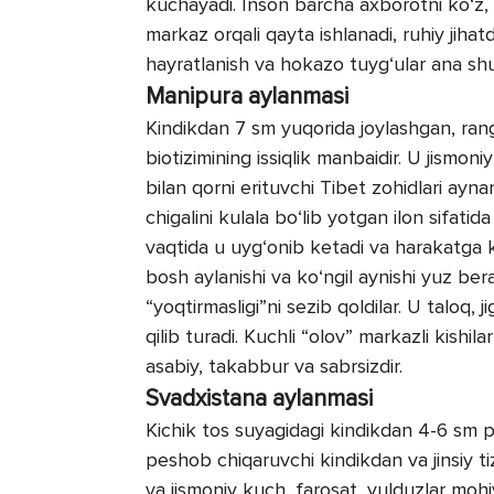
kuchayadi. Inson barcha axborotni ko‘z, 
markaz orqali qayta ishlanadi, ruhiy jihat
hayratlanish va hokazo tuyg‘ular ana shu 
Manipura aylanmasi
Kindikdan 7 sm yuqorida joylashgan, rangi 
biotizimining issiqlik manbaidir. U jismoni
bilan qorni erituvchi Tibet zohidlari ayn
chigalini kulala bo‘lib yotgan ilon sifatid
vaqtida u uyg‘onib ketadi va harakatga
bosh aylanishi va ko‘ngil aynishi yuz bera
“yoqtirmasligi”ni sezib qoldilar. U taloq, 
qilib turadi. Kuchli “olov” markazli kishi
asabiy, takabbur va sabrsizdir.
Svadxistana aylanmasi
Kichik tos suyagidagi kindikdan 4-6 sm p
peshob chiqaruvchi kindikdan va jinsiy tiz
va jismoniy kuch, farosat, yulduzlar mohiya