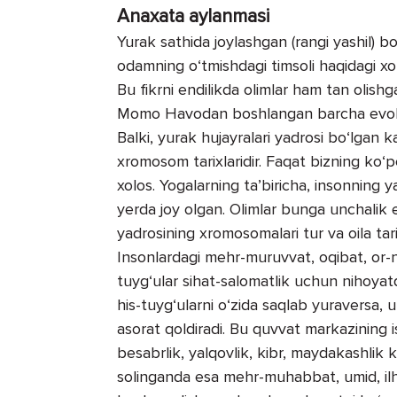
Anaxata aylanmasi
Yurak sathida joylashgan (rangi yashil) bo
odamning o‘tmishdagi timsoli haqidagi xoti
Bu fikrni endilikda olimlar ham tan olis
Momo Havodan boshlangan barcha evolyutsi
Balki, yurak hujayralari yadrosi bo‘lgan ka
xromosom tarixlaridir. Faqat bizning ko‘
xolos. Yogalarning ta’biricha, insonning ya
yerda joy olgan. Olimlar bunga unchalik e’t
yadrosining xromosomalari tur va oila tar
Insonlardagi mehr-muruvvat, oqibat, or-n
tuyg‘ular sihat-salomatlik uchun nihoyatd
his-tuyg‘ularni o‘zida saqlab yuraversa, ul
asorat qoldiradi. Bu quvvat markazining is
besabrlik, yalqovlik, kibr, maydakashlik ka
solinganda esa mehr-muhabbat, umid, ilhom