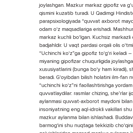
joylashgan. Mazkur markaz gipofiz va g
qismini kuzatib turadi. U Qadimgi Hindis
parapsixologiyada “quvvat axborot mayd
odam o‘z maqsadlariga erishadi. Mashhur 
markaz kuchli bo‘lgan. Kuchsiz markazli 
badjahldir. U vaqt pardasi orqali olis o‘t
“Uchinchi ko‘z”ga gipofiz to‘g‘ri keladi –
miyaning gipofizar chuqurligida joylashg
xususiyatlarini (bunga bo‘y ham kiradi),
beradi. G‘oyibdan bilish holatini ilm-fan
“uchinchi ko‘z”ni faollashtirishga yordam
quvvatlaydilar: rasmlar chizing, she’rlar i
aylanmasi quvvat-axborot maydoni bilan b
insoniyatning eng aql-idrokli vakillari s
mazkur aylanma bilan ishlashadi. Buddaviy
barmog‘ini shu nuqtaga tekkizib cho‘qin