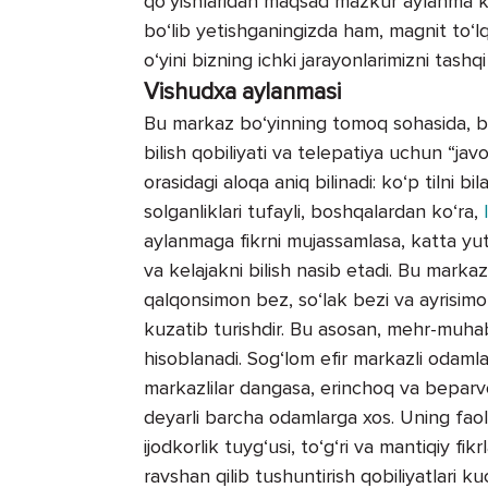
qo‘yishlaridan maqsad mazkur aylanma ku
bo‘lib yetishganingizda ham, magnit to‘lqi
o‘yini bizning ichki jarayonlarimizni tash
Vishudxa aylanmasi
Bu markaz bo‘yinning tomoq sohasida, bo
bilish qobiliyati va telepatiya uchun “ja
orasidagi aloqa aniq bilinadi: ko‘p tilni bi
solganliklari tufayli, boshqalardan ko‘ra,
l
aylanmaga fikrni mujassamlasa, katta yutu
va kelajakni bilish nasib etadi. Bu markaz
qalqonsimon bez, so‘lak bezi va ayrisimon 
kuzatib turishdir. Bu asosan, mehr-muhabb
hisoblanadi. Sog‘lom efir markazli odamla
markazlilar dangasa, erinchoq va beparvo
deyarli barcha odamlarga xos. Uning faoliya
ijodkorlik tuyg‘usi, to‘g‘ri va mantiqiy fi
ravshan qilib tushuntirish qobiliyatlari ku