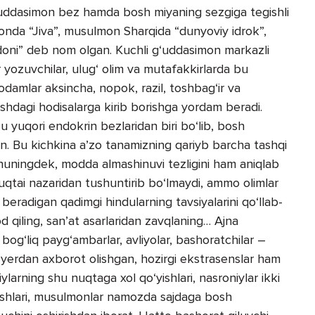
‘uddasimon bez hamda bosh miyaning sezgiga tegishli
tonda “Jiva”, musulmon Sharqida “dunyoviy idrok”,
oni” deb nom olgan. Kuchli g‘uddasimon markazli
yozuvchilar, ulug‘ olim va mutafakkirlarda bu
odamlar aksincha, nopok, razil, toshbag‘ir va
mishdagi hodisalarga kirib borishga yordam beradi.
 u yuqori endokrin bezlaridan biri bo‘lib, bosh
an. Bu kichkina a’zo tanamizning qariyb barcha tashqi
 shuningdek, modda almashinuvi tezligini ham aniqlab
 nuqtai nazaridan tushuntirib bo‘lmaydi, ammo olimlar
 beradigan qadimgi hindularning tavsiyalarini qo‘llab-
jod qiling, san’at asarlaridan zavqlaning… Ajna
og‘liq payg‘ambarlar, avliyolar, bashoratchilar –
hu yerdan axborot olishgan, hozirgi ekstrasenslar ham
larning shu nuqtaga xol qo‘yishlari, nasroniylar ikki
ishlari, musulmonlar namozda sajdaga bosh