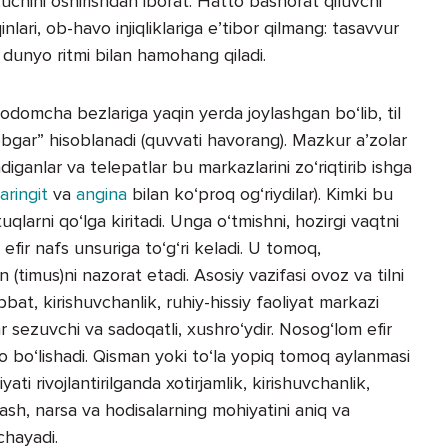
chini oshirishdan iborat. Hatto bashorat qiluvchi
nlari, ob-havo injiqliklariga e’tibor qilmang: tasavvur
qi dunyo ritmi bilan hamohang qiladi.
domcha bezlariga yaqin yerda joylashgan bo‘lib, til
vobgar” hisoblanadi (quvvati havorang). Mazkur a’zolar
ladiganlar va telepatlar bu markazlarini zo‘riqtirib ishga
aringit
va
angina
bilan ko‘proq og‘riydilar). Kimki bu
qlarni qo‘lga kiritadi. Unga o‘tmishni, hozirgi vaqtni
 efir nafs unsuriga to‘g‘ri keladi. U tomoq,
(timus)ni nazorat etadi. Asosiy vazifasi ovoz va tilni
at, kirishuvchanlik, ruhiy-hissiy faoliyat markazi
r sezuvchi va sadoqatli, xushro‘ydir. Nosog‘lom efir
 bo‘lishadi. Qisman yoki to‘la yopiq tomoq aylanmasi
ti rivojlantirilganda xotirjamlik, kirishuvchanlik,
krlash, narsa va hodisalarning mohiyatini aniq va
chayadi.