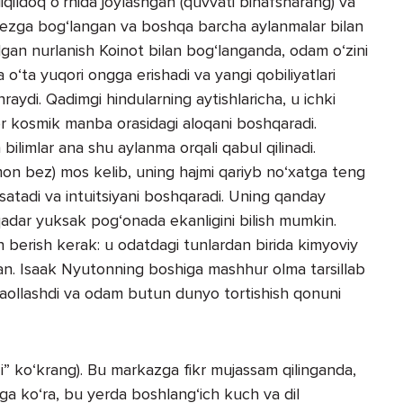
ildoq o‘rnida joylashgan (quvvati binafsharang) va
 bezga bog‘langan va boshqa barcha aylanmalar bilan
gan nurlanish Koinot bilan bog‘langanda, odam o‘zini
o‘ta yuqori ongga erishadi va yangi qobiliyatlari
raydi. Qadimgi hindularning aytishlaricha, u ichki
bor kosmik manba orasidagi aloqani boshqaradi.
limlar ana shu aylanma orqali qabul qilinadi.
mon bez) mos kelib, uning hajmi qariyb no‘xatga teng
rsatadi va intuitsiyani boshqaradi. Uning qanday
aqadar yuksak pog‘onada ekanligini bilish mumkin.
 berish kerak: u odatdagi tunlardan birida kimyoviy
rgan. Isaak Nyutonning boshiga mashhur olma tarsillab
i faollashdi va odam butun dunyo tortishish qonuni
zi” ko‘krang). Bu markazga fikr mujassam qilinganda,
iga ko‘ra, bu yerda boshlang‘ich kuch va dil