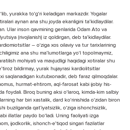
‘lib, yurakka to‘g‘ri keladigan markazdir. Yogalar
ralari aynan ana shu joyda ekanligini ta’kidlaydilar.
hgan. Ular inson qavmining genlarida Odam Ato va
ya (rivojlanish) iz qoldirgan, deb ta’kidlaydilar.
rdiomiotsitlar – o‘ziga xos oilaviy va tur tarixlarining
pchiligimiz ana shu ma’lumotlarga yo‘l topolmaymiz,
ratilish mohiyati va mavjudligi haqidagi xotiralar shu
iroz bildirmay, yurak hujayrasi kardiolitsitlar
ixi saqlanadigan kutubxonadir, deb faraz qilmoqdalar.
omus, hurmat-ehtirom, aql-farosat kabi ijobiy his-
a foydali. Biroq buning aksi o‘laroq, kimda-kim salbiy
arning har biri xastalik, dard ko‘rinishida o‘zidan biron
hi buzilganda qat’iyatsizlik, o‘ziga ishonchsizlik,
bi illatlar paydo bo‘ladi. Uning faoliyati izga
, ijodkorlik, ishonch-e’tiqod singari fazilatlar