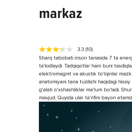
markaz
3.3 (10)
Sharq tabobati inson tanasida 7 ta energ
ta’kidlaydi. Tadqiqotlar ham buni tasdiq
elektromagnit va akustik to‘lqinlar mazk
anatomiyani tana tuzilishi haqidagi hissi
g‘alati o‘xshashliklar ma’lum bo‘ladi. Shu
mavjud. Quyida ular ta’rifini bayon etamiz