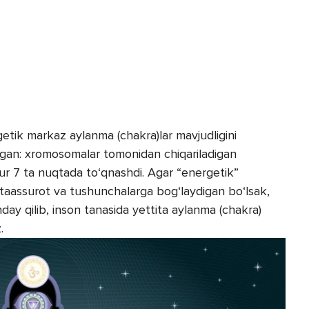
etik markaz aylanma (chakra)lar mavjudligini
lagan: xromosomalar tomonidan chiqariladigan
ur 7 ta nuqtada to‘qnashdi. Agar “energetik”
y taassurot va tushunchalarga bog‘laydigan bo‘lsak,
nday qilib, inson tanasida yettita aylanma (chakra)
.