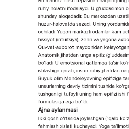
Bu markaz bosh tepasida chaqaloqning liq
ruhiy holatni ifodalaydi. U g‘uddasimon
shunday aloqadadir. Bu markazdan uzatil
huzur-halovatda sezadi. Uning yordamida 
ochiladi. Yuqori markazli odamlar kam uch
hissiyot (intuitsiya), zehn va yagona ax
Quvvat-axborot maydonidan kelayotgan bi
Anatomik jihatdan unga epifiz (g‘uddasi
bo‘ladi. U emotsional qatlamga ta’sir ko‘
ishlashiga qarab, inson ruhiy jihatdan n
Buyuk olim Mendeleyevning epifiziga tan
unsurlarning davriy tizimini tushida ko‘
tushganligi tufayli uning ham epifizi ish
formulasiga ega bo‘ldi.
Ajna aylanmasi
Ikki qosh o‘rtasida joylashgan (“qalb ko‘
fahmlash xislati kuchayadi. Yoga ta’limot