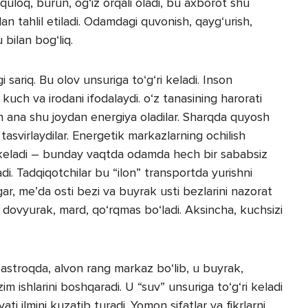
quloq, burun, og‘iz orqali oladi, bu axborot shu
dan tahlil etiladi. Odamdagi quvonish, qayg‘urish,
bilan bog‘liq.
sariq. Bu olov unsuriga to‘g‘ri keladi. Inson
y kuch va irodani ifodalaydi. o‘z tanasining harorati
an ana shu joydan energiya oladilar. Sharqda quyosh
a tasvirlaydilar. Energetik markazlarning ochilish
 keladi – bunday vaqtda odamda hech bir sababsiz
di. Tadqiqotchilar bu “ilon” transportda yurishni
jigar, me’da osti bezi va buyrak usti bezlarini nazorat
lar dovyurak, mard, qo‘rqmas bo‘ladi. Aksincha, kuchsizi
astroqda, alvon rang markaz bo‘lib, u buyrak,
im ishlarini boshqaradi. U “suv” unsuriga to‘g‘ri keladi
ti ilmini kuzatib turadi. Yomon sifatlar va fikrlarni