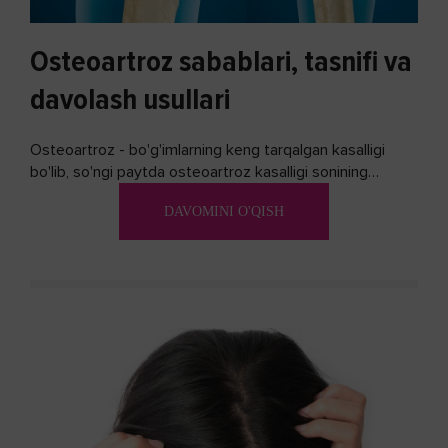
Osteoartroz sabablari, tasnifi va
davolash usullari
Osteoartroz - bo'g'imlarning keng tarqalgan kasalligi
bo'lib, so'ngi paytda osteoartroz kasalligi sonining
ko'payishi tendentsiyasi mavjud...
DAVOMINI O'QISH