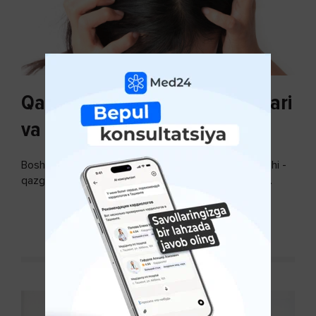
Qazg'oq paydo bo'lishi sabablari
va uni davolash
Bosh terisidagi mayda yoki katta teri bo’laklari ajralishi -
qazg’oq deyiladi. Ular katta miqdorda bo’lsa, kiyim-
kechakka tushib, yoqimsiz...
DAVOMINI O'QISH