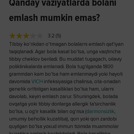
Qanday vaziyatlarda bolani
emlash mumkin emas?
3.2 (5)
Tibbiy ko‘rikdan o‘tmagan bolalarni emlash qat’iyan
taqiqlanadi. Agar bola kasal bo‘lsa, unga vaqtincha
tibbiy cheklov beriladi. Bu muddat tugagach, oilaviy
poliklinikalarda emlanadi. Bola tug‘ilganda 1800
grammdan kam bo‘lsa ham emlanmaydi yoki hayoti
davomida
VICH
infeksiyasiga chalinsa, ota-onadan
genetik orttirilgan kasalliklari bo‘lsa ham, ularni
davolab, keyin emlash zarur. Shuningdek, bolada
ovqatga yoki tibbiy dorilarga allergik ta’sirchanlik
bo‘lsa, u og‘ir kasallik bilan og‘risa (
darmonsizlik
,
umumiy behollik kuzatilsa), qon yoki qon zardobi
quyilgan bo‘lsa yoxud immun tizimida muammolar
kuzatilsa emlash kechiktiriladi. Bola kasallikka