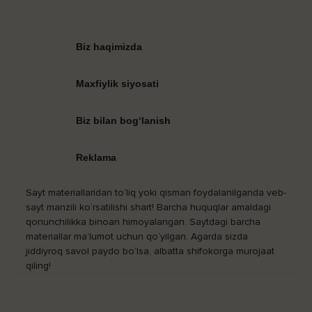
Biz haqimizda
Maxfiylik siyosati
Biz bilan bog‘lanish
Reklama
Sayt materiallaridan to‘liq yoki qisman foydalanilganda veb-
sayt manzili ko‘rsatilishi shart! Barcha huquqlar amaldagi
qonunchilikka binoan himoyalangan. Saytdagi barcha
materiallar ma’lumot uchun qo‘yilgan. Agarda sizda
jiddiyroq savol paydo bo‘lsa, albatta shifokorga murojaat
qiling!