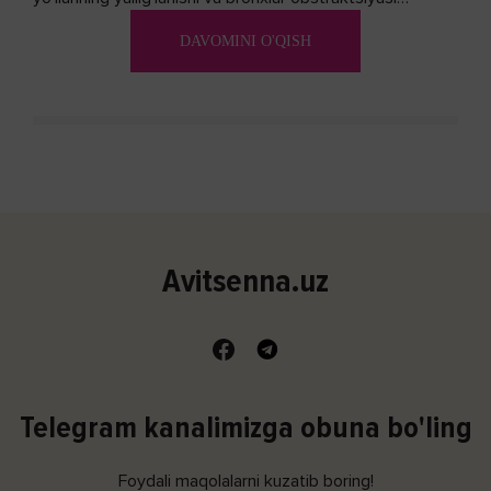
(shishishi) bilan tavsiflangan...
DAVOMINI O'QISH
Avitsenna.uz
Telegram kanalimizga obuna bo'ling
Foydali maqolalarni kuzatib boring!