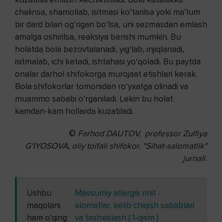
chalinsa, shamollab, isitmasi ko‘tarilsa yoki ma’lum
bir dard bilan og‘rigan bo‘lsa, uni sezmasdan emlash
amalga oshirilsa, reaksiya berishi mumkin. Bu
holatda bola bezovtalanadi, yig‘lab, injiqlanadi,
isitmalab, ichi ketadi, ishtahasi yo‘qoladi. Bu paytda
onalar darhol shifokorga murojaat etishlari kerak.
Bola shifokorlar tomonidan ro‘yxatga olinadi va
muammo sababi o‘rganiladi. Lekin bu holat
kamdan-kam hollarda kuzatiladi.
©
Farhod DAUTOV, professor Zulfiya
G‘IYOSOVA, oliy toifali shifokor. "Sihat-salomatlik"
jurnali.
Ushbu
Mavsumiy allergik rinit -
maqolani
alomatlar, kelib chiqish sabablari
ham o'qing:
va tashxislash ( 1-qism )