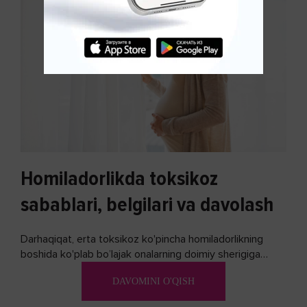
Homiladorlikda toksikoz
sabablari, belgilari va davolash
Darhaqiqat, erta toksikoz ko'pincha homiladorlikning
boshida ko'plab bo’lajak onalarning doimiy sherigiga
aylanadi. Ushbu noxush alomatlardan xalos bo'lishning
DAVOMINI O'QISH
biron bir usuli bormi?