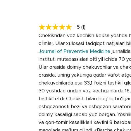
5 (1)
Chekishdan voz kechish keksa yoshda ha
olimlar. Ular xulosasi tadqiqot natijalari
Journal of Preventive Medicine
jurnalida
instituti mutaxassislari olti yil ichida 7
Ular orasida doimiy chekuvchilar va cheki
orasida, uning yakuniga qadar vafot etga
chekuvchilarda esa 33,1 foizni tashkil qil
30 yoshdan undan voz kechganlarda 16,2
tashkil etdi. Chekish bilan bog‘liq bo‘lga
oshqozonosti bezi va oshqozon saratoni,
doimiy kasalligi sabab yuz bergan. Yoshl
va qon-tomir kasalliklari xavfini 8 baroba
maqolada ma’lum qilindi. «Barcha chekuvc