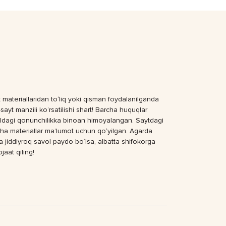
 materiallaridan to‘liq yoki qisman foydalanilganda
sayt manzili ko‘rsatilishi shart! Barcha huquqlar
dagi qonunchilikka binoan himoyalangan. Saytdagi
ha materiallar ma’lumot uchun qo‘yilgan. Agarda
a jiddiyroq savol paydo bo‘lsa, albatta shifokorga
jaat qiling!