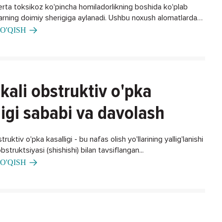
erta toksikoz ko'pincha homiladorlikning boshida ko'plab
larning doimiy sherigiga aylanadi. Ushbu noxush alomatlardan
ning biron bir usuli bormi?
O'QISH
kali obstruktiv o'pka
ligi sababi va davolash
ruktiv o'pka kasalligi - bu nafas olish yo'llarining yallig'lanishi
bstruktsiyasi (shishishi) bilan tavsiflangan...
O'QISH