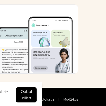
Qabul
i siz
qilish
ORLAR
Top.uz
Apteka.uz
Med24.uz