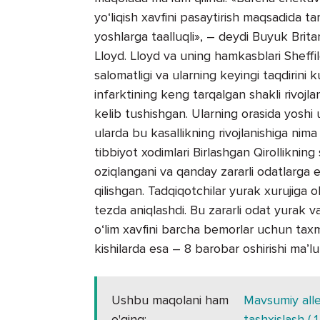
yo‘liqish xavfini pasaytirish maqsadida 
yoshlarga taalluqli», – deydi Buyuk Britan
Lloyd. Lloyd va uning hamkasblari Sheffi
salomatligi va ularning keyingi taqdirini
infarktining keng tarqalgan shakli rivojlan
kelib tushishgan. Ularning orasida yoshi 
ularda bu kasallikning rivojlanishiga nim
tibbiyot xodimlari Birlashgan Qirolliknin
oziqlangani va qanday zararli odatlarga 
qilishgan. Tadqiqotchilar yurak xurujiga o
tezda aniqlashdi. Bu zararli odat yurak 
o‘lim xavfini barcha bemorlar uchun tax
kishilarda esa – 8 barobar oshirishi ma’l
Ushbu maqolani ham
Mavsumiy aller
o'qing:
tashxislash ( 1