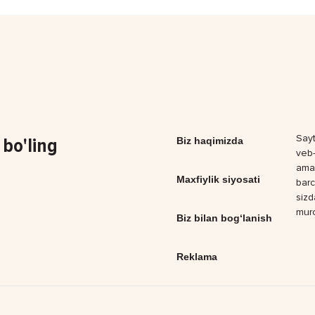
Sayt
bo'ling
Biz haqimizda
veb-
amal
Maxfiylik siyosati
barc
sizd
muro
Biz bilan bog‘lanish
Reklama