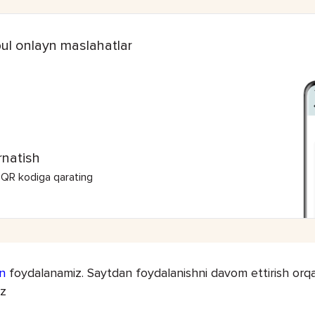
ul onlayn maslahatlar
rnatish
 QR kodiga qarating
n
foydalanamiz. Saytdan foydalanishni davom ettirish orqal
iz
HAMK