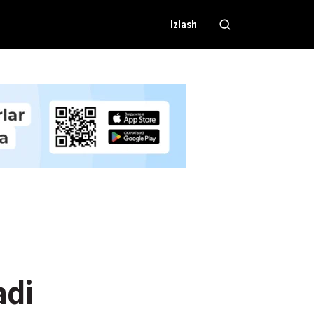
Izlash
adi