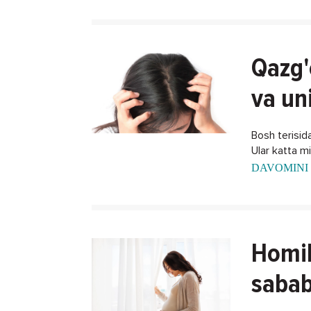
Qazg'
va un
Bosh terisida
Ular katta m
DAVOMINI 
Homil
sabab