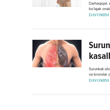
Darhaqiqat, 
bo’lajak ona
xalos bo'lish
DAVOMINI 
Surun
kasal
Surunkali obst
va bronxlar o
DAVOMINI 