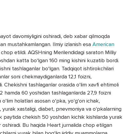
yot davomiyligini oshiradi, deb xabar qilmoqda
 bilan mustahkamlangan. Ilmiy izlanish esa
American
 chop etildi. AQSHning Merilendidagi saraton Milliy
0 yoshdan katta bo‘lgan 160 ming kishini kuzatib bordi.
shni tashlaganlar bo‘lgan. Tadqiqot ishtirokchilari
nlar soni chekmaydiganlarda 12,1 foizni,
di. Chekishni tashlaganlar orasida o‘lim xavfi ehtimoli
 hamda 60 yoshidan tashlaganlarda 27,9 foizni
n o‘lim holatlari asosan o‘pka, yo‘g‘on ichak,
 yurak xastaligi, diabet, pnevmoniya va o‘pkalarning
ik paytida chekish 50 yoshdan kichik kishilarda yurak
r oshiradi. Bu haqida Heart jurnalida chop etilgan
hilarni yurak bilan bog‘liq jiddiy muammolarga