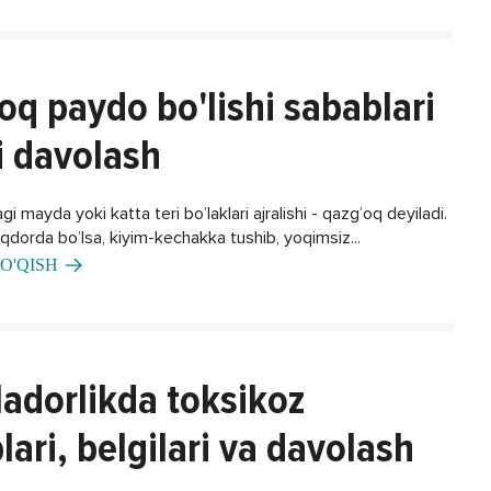
oq paydo bo'lishi sabablari
i davolash
gi mayda yoki katta teri bo’laklari ajralishi - qazg’oq deyiladi.
iqdorda bo’lsa, kiyim-kechakka tushib, yoqimsiz...
O'QISH
adorlikda toksikoz
lari, belgilari va davolash