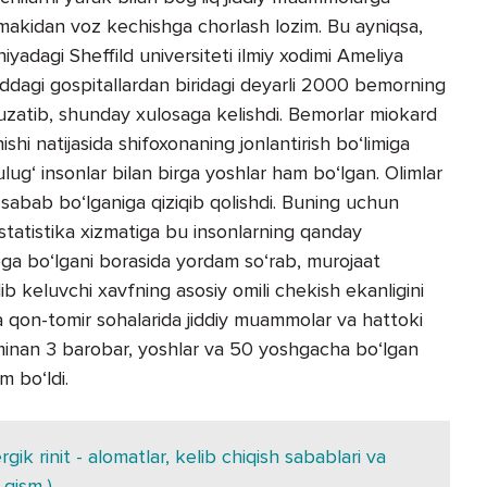
tamakidan voz kechishga chorlash lozim. Bu ayniqsa,
iyadagi Sheffild universiteti ilmiy xodimi Ameliya
lddagi gospitallardan biridagi deyarli 2000 bemorning
 kuzatib, shunday xulosaga kelishdi. Bemorlar miokard
ishi natijasida shifoxonaning jonlantirish bo‘limiga
ulug‘ insonlar bilan birga yoshlar ham bo‘lgan. Olimlar
a sabab bo‘lganiga qiziqib qolishdi. Buning uchun
g statistika xizmatiga bu insonlarning qanday
ega bo‘lgani borasida yordam so‘rab, murojaat
lib keluvchi xavfning asosiy omili chekish ekanligini
va qon-tomir sohalarida jiddiy muammolar va hattoki
minan 3 barobar, yoshlar va 50 yoshgacha bo‘lgan
um bo‘ldi.
gik rinit - alomatlar, kelib chiqish sabablari va
-qism )