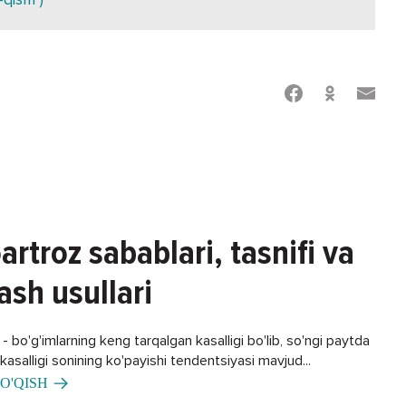
artroz sabablari, tasnifi va
ash usullari
 bo'g'imlarning keng tarqalgan kasalligi bo'lib, so'ngi paytda
asalligi sonining ko'payishi tendentsiyasi mavjud...
O'QISH