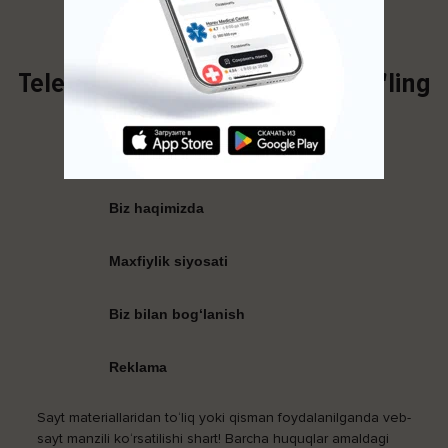
Telegram kanalimizga obuna bo'ling
Foydali maqolalarni kuzatib boring!
Biz haqimizda
Maxfiylik siyosati
Biz bilan bog‘lanish
Reklama
Sayt materiallaridan to‘liq yoki qisman foydalanilganda veb-
sayt manzili ko‘rsatilishi shart! Barcha huquqlar amaldagi