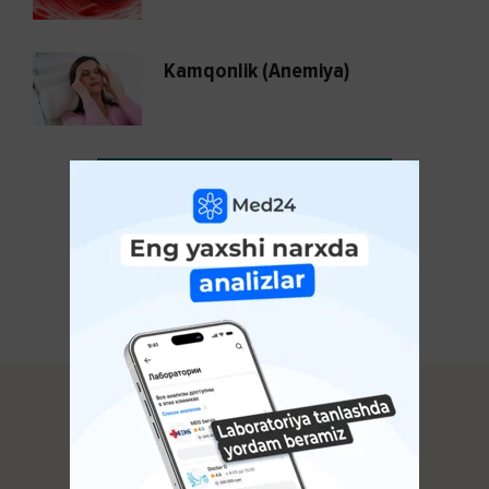
Kamqonlik (Anemiya)
KO'PROQ KO'RSATISH
Avitsenna.uz