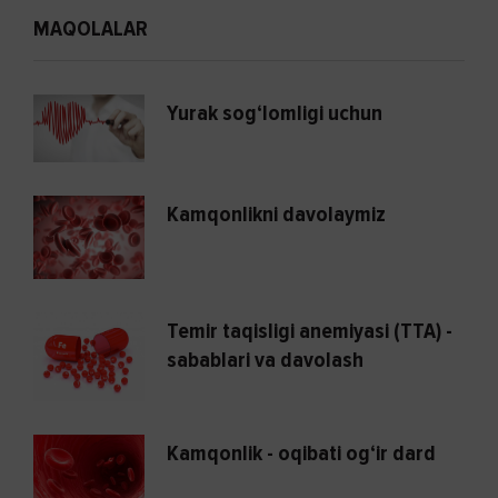
MAQOLALAR
Yurak sog‘lomligi uchun
Kamqonlikni davolaymiz
Temir taqisligi anemiyasi (TTA) -
sabablari va davolash
Kamqonlik - oqibati og‘ir dard