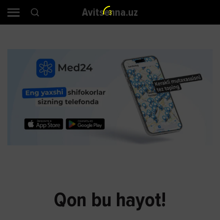
Avitsenna.uz
3
Qon bu hayot!