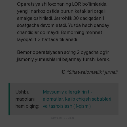
Operatsiya shifoxonaning LOR bo‘limlarida,
yengil narkoz ostida burun kataklari orqali
amalga oshiriladi. Jarrohlik 30 daqiqadan 1
soatgacha davom etadi. Yuzda hech qanday
chandiqlar qolmaydi. Bemorning mehnat
layoqati 1-2 haftada tiklanadi.
Bemor operatsiyadan so‘ng 2 oygacha og‘ir
jismoniy yumushlarni bajarmay turishi kerak.
©
"Sihat-salomatlik" jurnali.
Ushbu
Mavsumiy allergik rinit -
maqolani
alomatlar, kelib chiqish sabablari
ham o'qing:
va tashxislash ( 1-qism )