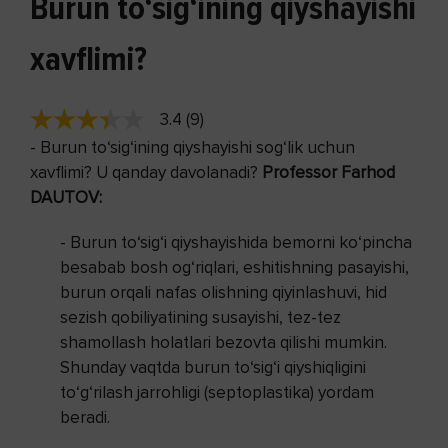
Burun to‘sig‘ining qiyshayishi
xavflimi?
3.4 (9)
-
Burun to‘sig‘ining qiyshayishi sog‘lik uchun
xavflimi? U qanday davolanadi?
Professor Farhod
DAUTOV:
- Burun to‘sig‘i qiyshayishida bemorni ko‘pincha
besabab bosh og‘riqlari, eshitishning pasayishi,
burun orqali nafas olishning qiyinlashuvi, hid
sezish qobiliyatining susayishi, tez-tez
shamollash holatlari bezovta qilishi mumkin.
Shunday vaqtda burun to‘sig‘i qiyshiqligini
to‘g‘rilash jarrohligi (septoplastika) yordam
beradi.