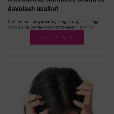
davolash usullari
Osteoartroz - bo'g'imlarning keng tarqalgan kasalligi
bo'lib, so'ngi paytda osteoartroz kasalligi sonining
ko'payishi tendentsiyasi mavjud...
DAVOMINI O'QISH