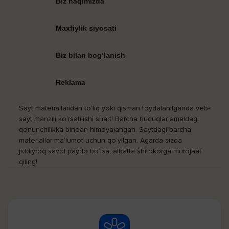
Biz haqimizda
Maxfiylik siyosati
Biz bilan bog‘lanish
Reklama
Sayt materiallaridan to‘liq yoki qisman foydalanilganda veb-
sayt manzili ko‘rsatilishi shart! Barcha huquqlar amaldagi
qonunchilikka binoan himoyalangan. Saytdagi barcha
materiallar ma’lumot uchun qo‘yilgan. Agarda sizda
jiddiyroq savol paydo bo‘lsa, albatta shifokorga murojaat
qiling!