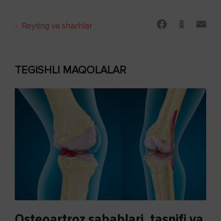
-
Reyting va sharhlar
TEGISHLI MAQOLALAR
Osteoartroz sabablari, tasnifi va