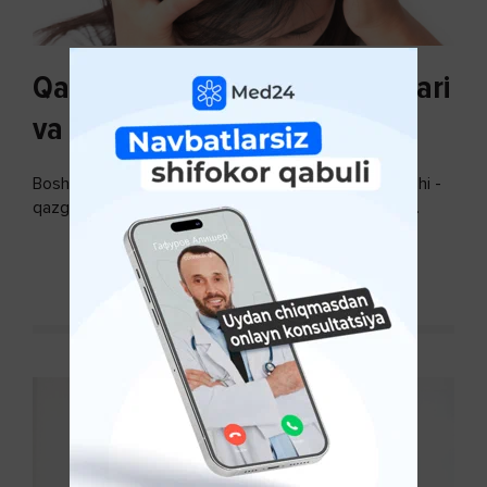
Qazg'oq paydo bo'lishi sabablari
va uni davolash
Bosh terisidagi mayda yoki katta teri bo’laklari ajralishi -
qazg’oq deyiladi. Ular katta miqdorda bo’lsa, kiyim-
kechakka tushib, yoqimsiz...
DAVOMINI O'QISH