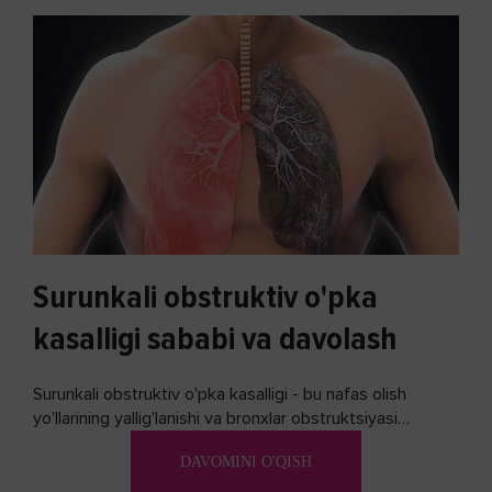
Surunkali obstruktiv o'pka
kasalligi sababi va davolash
Surunkali obstruktiv o'pka kasalligi - bu nafas olish
yo'llarining yallig'lanishi va bronxlar obstruktsiyasi
(shishishi) bilan tavsiflangan...
DAVOMINI O'QISH