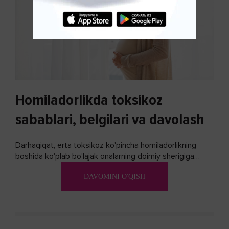
Homiladorlikda toksikoz
sabablari, belgilari va davolash
Darhaqiqat, erta toksikoz ko'pincha homiladorlikning
boshida ko'plab bo’lajak onalarning doimiy sherigiga
aylanadi. Ushbu noxush alomatlardan xalos bo'lishning
DAVOMINI O'QISH
biron bir usuli bormi?