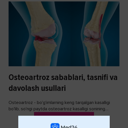
Osteoartroz sabablari, tasnifi va
davolash usullari
Osteoartroz - bo'g'imlarning keng tarqalgan kasalligi
bo'lib, so'ngi paytda osteoartroz kasalligi sonining
ko'payishi tendentsiyasi mavjud...
DAVOMINI O'QISH