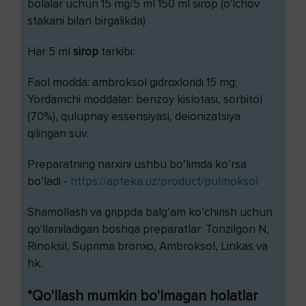
bolalar uchun 15 mg/5 ml 150 ml sirop (o'lchov
stakani bilan birgalikda)
Har 5 ml
sirop
tarkibi:
Faol modda: ambroksol gidroxloridi 15 mg;
Yordamchi moddalar: benzoy kislotasi, sorbitol
(70%), qulupnay essensiyasi, deionizatsiya
qilingan suv.
Preparatning narxini ushbu bo’limda ko’rsa
bo’ladi -
https://apteka.uz/product/pulmoksol
Shamollash va grippda balg’am ko’chirish uchun
qo'llaniladigan boshqa preparatlar: Tonzilgon N,
Rinoksil, Suprima bronxo, Ambroksol, Linkas va
hk.
*Qo'llash mumkin bo'lmagan holatlar