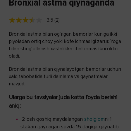
Bronxial astma qiynaganda
3.5 (2)
Bronxial astma bilan og‘rigan bemorlar kuniga ikki
piyoladan ortiq choy yoki kofe ichmasligi zarur. Yoga
bilan shug‘ullanish xastalikka chalonmaslikni oldini
oladi.
Bronxial astma bilan qiynalayotgan bemorlar uchun
xalq tabobatida turli damlama va qaynatmalar
mavjud.
Ularga bu tavsiyalar juda katta foyda berishi
aniq:
2 osh qoshiq maydalangan
sholg‘om
ni 1
stakan qaynagan suvda 15 daqiqa qaynatib