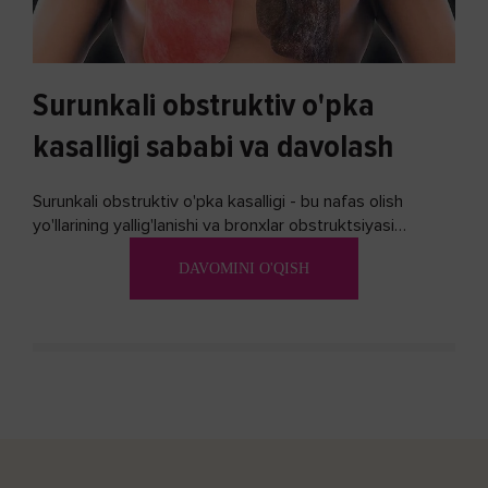
Surunkali obstruktiv o'pka
kasalligi sababi va davolash
Surunkali obstruktiv o'pka kasalligi - bu nafas olish
yo'llarining yallig'lanishi va bronxlar obstruktsiyasi
(shishishi) bilan tavsiflangan...
DAVOMINI O'QISH