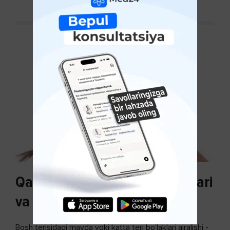
Qazg'oq paydo bo'lishi sabablari
va uni davolash
Bosh terisidagi mayda yoki katta teri bo’laklari ajralishi -