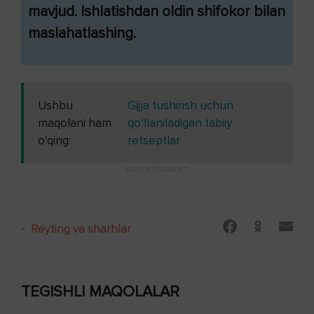
mavjud. Ishlatishdan oldin shifokor bilan
maslahatlashing.
Ushbu
Gijja tushirish uchun
maqolani ham
qo‘llaniladigan tabiiy
o'qing:
retseptlar
-
Reyting va sharhlar
TEGISHLI MAQOLALAR