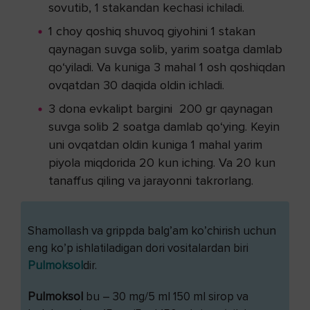
sovutib, 1 stakandan kechasi ichiladi.
1 choy qoshiq shuvoq giyohini 1 stakan
qaynagan suvga solib, yarim soatga damlab
qo‘yiladi. Va kuniga 3 mahal 1 osh qoshiqdan
ovqatdan 30 daqida oldin ichladi.
3 dona evkalipt bargini 200 gr qaynagan
suvga solib 2 soatga damlab qo‘ying. Keyin
uni ovqatdan oldin kuniga 1 mahal yarim
piyola miqdorida 20 kun iching. Va 20 kun
tanaffus qiling va jarayonni takrorlang.
Shamollash va grippda balg’am ko’chirish uchun
eng ko’p ishlatiladigan dori vositalardan biri
Pulmoksol
dir.
Pulmoksol
bu – 30 mg/5 ml 150 ml sirop va