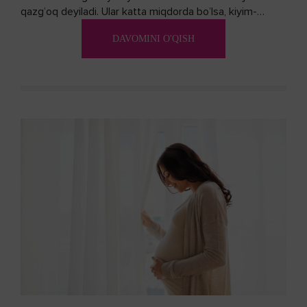
qazg’oq deyiladi. Ular katta miqdorda bo’lsa, kiyim-
kechakka tushib, yoqimsiz...
DAVOMINI O'QISH