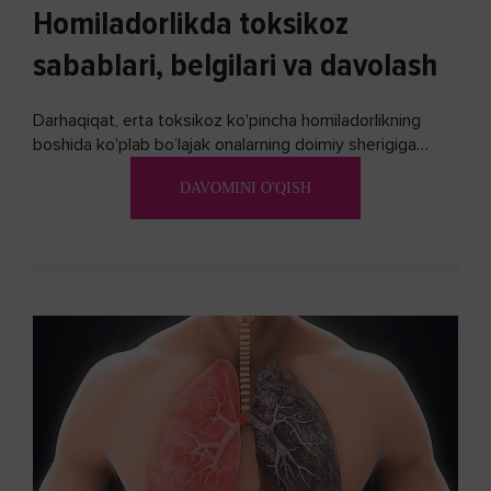
Homiladorlikda toksikoz
sabablari, belgilari va davolash
Darhaqiqat, erta toksikoz ko'pincha homiladorlikning
boshida ko'plab bo’lajak onalarning doimiy sherigiga
aylanadi. Ushbu noxush alomatlardan xalos bo'lishning
DAVOMINI O'QISH
biron bir usuli bormi?