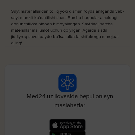
Sayt materiallaridan to‘liq yoki qisman foydalanilganda veb-
sayt manzili ko‘rsatilishi shart! Barcha huquqlar amaldagi
qonunchilikka binoan himoyalangan. Saytdagi barcha
materiallar ma’lumot uchun qo‘yilgan. Agarda sizda
jiddiyroq savol paydo bo‘lsa, albatta shifokorga murojaat
qiling!
Med24.uz ilovasida bepul onlayn
maslahatlar