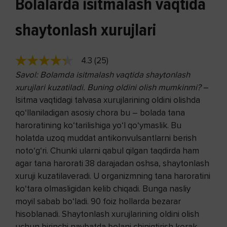
Bolalarda isitmalash vaqtida
shaytonlash xurujlari
4.3 (25)
Savol: Bolamda isitmalash vaqtida shaytonlash
xurujlari kuzatiladi. Buning oldini olish mumkinmi?
–
Isitma vaqtidagi talvasa xurujlarining oldini olishda
qo‘llaniladigan asosiy chora bu – bolada tana
haroratining ko‘tarilishiga yo‘l qo‘ymaslik. Bu
holatda uzoq muddat antikonvulsantlarni berish
noto‘g‘ri. Chunki ularni qabul qilgan taqdirda ham
agar tana harorati 38 darajadan oshsa, shaytonlash
xuruji kuzatilaveradi. U organizmning tana haroratini
ko‘tara olmasligidan kelib chiqadi. Bunga nasliy
moyil sabab bo‘ladi. 90 foiz hollarda bezarar
hisoblanadi. Shaytonlash xurujlarining oldini olish
uchun birinchi navbatda bolani chiniqtirish kerak.