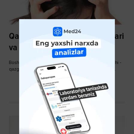
Qazg'oq paydo bo'lishi sabablari
va uni davolash
Bosh terisidagi mayda yoki katta teri bo’laklari ajralishi -
qazg’oq deyiladi. Ular katta miqdorda bo’lsa, kiyim-
kechakka tushib, yoqimsiz...
DAVOMINI O'QISH