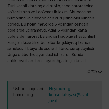
Turli kasalliklarning oldini olib, tana haroratining
ko‘tarilishiga yo‘l qo‘ymaslik lozim. Shundagina
isitmaning va shaytonlash xurujining oldi olingan
bo‘ladi. Bu holat meyorda 5 yoshdan oshgan
bolalarda uchramaydi. Agar 5 yoshdan katta
bolalarda harorat balandligi hisobiga shaytonlash
xurujlari kuzatilsa, bu, albatta, jiddiyroq tashxis
sanaladi. Tibbiyotda asoratli fibroz xuruji deyiladi.
Unga e’tiborliroq yondashish zarur. Bunda
antikonvulsantlarni buyurishga to‘g‘ri keladi.
© Tib.uz
Ushbu maqolani
Neyroxirurg
ham o'qing:
konsultatsiyasi (Savol-
javob)