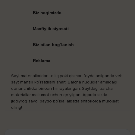
Biz haqimizda
Maxfiylik siyosati
Biz bilan bog‘lanish
Reklama
Sayt materiallaridan to‘liq yoki qisman foydalanilganda veb-
sayt manzili ko‘rsatilishi shart! Barcha huquqlar amaldagi
qonunchilikka binoan himoyalangan. Saytdagi barcha
materiallar ma’lumot uchun qo‘yilgan. Agarda sizda
jiddiyroq savol paydo bo‘lsa, albatta shifokorga murojaat
qiling!