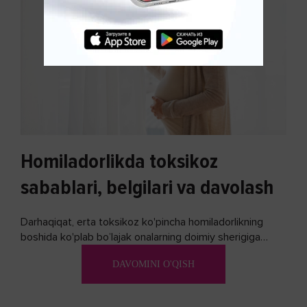
Homiladorlikda toksikoz
sabablari, belgilari va davolash
Darhaqiqat, erta toksikoz ko'pincha homiladorlikning
boshida ko'plab bo’lajak onalarning doimiy sherigiga
aylanadi. Ushbu noxush alomatlardan xalos bo'lishning
DAVOMINI O'QISH
biron bir usuli bormi?