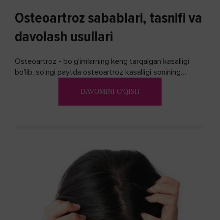
Osteoartroz sabablari, tasnifi va
davolash usullari
Osteoartroz - bo'g'imlarning keng tarqalgan kasalligi
bo'lib, so'ngi paytda osteoartroz kasalligi sonining
ko'payishi tendentsiyasi mavjud...
DAVOMINI O'QISH