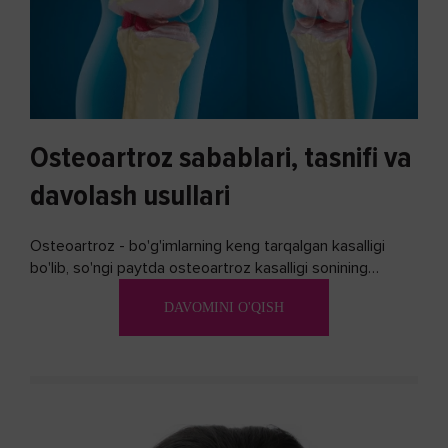
Osteoartroz sabablari, tasnifi va
davolash usullari
Osteoartroz - bo'g'imlarning keng tarqalgan kasalligi
bo'lib, so'ngi paytda osteoartroz kasalligi sonining
ko'payishi tendentsiyasi mavjud...
DAVOMINI O'QISH