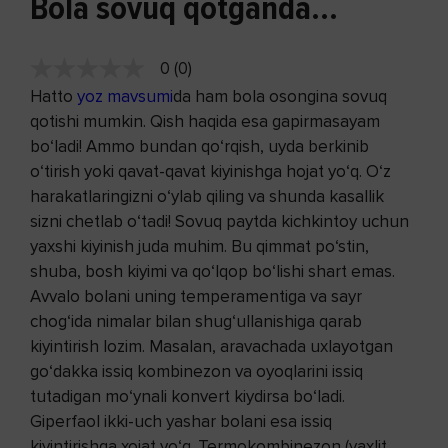
Bola sovuq qotganda...
0 (0)
Hatto
yoz mavsumi
da ham bola osongina sovuq
qotishi mumkin. Qish haqida esa gapirmasayam
bo‘ladi! Ammo bundan qo‘rqish, uyda berkinib
o‘tirish yoki qavat-qavat kiyinishga hojat yo‘q. O‘z
harakatlaringizni o‘ylab qiling va shunda kasallik
sizni chetlab o‘tadi! Sovuq paytda kichkintoy uchun
yaxshi kiyinish juda muhim. Bu qimmat po‘stin,
shuba, bosh kiyimi va qo‘lqop bo‘lishi shart emas.
Avvalo bolani uning temperamentiga va sayr
chog‘ida nimalar bilan shug‘ullanishiga qarab
kiyintirish lozim. Masalan, aravachada uxlayotgan
go‘dakka issiq kombinezon va oyoqlarini issiq
tutadigan mo‘ynali konvert kiydirsa bo‘ladi.
Giperfaol ikki-uch yashar bolani esa issiq
kiyintirishga xojat yo‘q. Termokombinezon (yaxlit