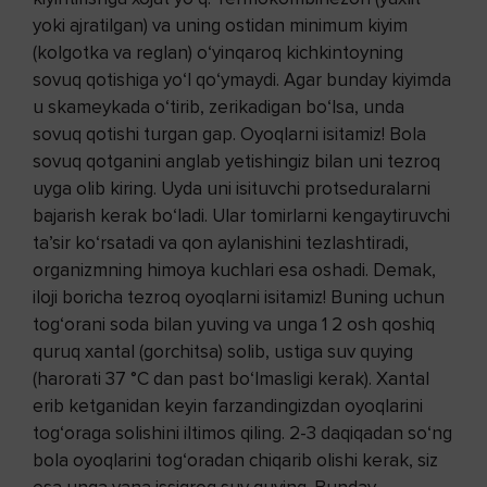
yoki ajratilgan) va uning ostidan minimum kiyim
(kolgotka va reglan) o‘yinqaroq kichkintoyning
sovuq qotishiga yo‘l qo‘ymaydi. Agar bunday kiyimda
u skameykada o‘tirib, zerikadigan bo‘lsa, unda
sovuq qotishi turgan gap. Oyoqlarni isitamiz! Bola
sovuq qotganini anglab yetishingiz bilan uni tezroq
uyga olib kiring. Uyda uni isituvchi protseduralarni
bajarish kerak bo‘ladi. Ular tomirlarni kengaytiruvchi
ta’sir ko‘rsatadi va qon aylanishini tezlashtiradi,
organizmning himoya kuchlari esa oshadi. Demak,
iloji boricha tezroq oyoqlarni isitamiz! Buning uchun
tog‘orani soda bilan yuving va unga 1 2 osh qoshiq
quruq xantal (gorchitsa) solib, ustiga suv quying
(harorati 37 °C dan past bo‘lmasligi kerak). Xantal
erib ketganidan keyin farzandingizdan oyoqlarini
tog‘oraga solishini iltimos qiling. 2-3 daqiqadan so‘ng
bola oyoqlarini tog‘oradan chiqarib olishi kerak, siz