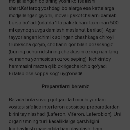
mo‘ljallangan bolaning yoshi ko‘rsatilishi
shart.Kattaroq yoshdagi bolalarga esa kattalarga
mo‘ljallangan giyohli, mevali paketchalarni damlab
bersa bo‘ladi (odatda 1 ta paketchani taxminan 500
ml qaynoq suvga damlash maslahat beriladi). Agar
tayyorlangan ichimlik solingan chashkaga chiroyli
trubkacha qo‘yib, chetlarini qor bilan bezasangiz
(buning uchun idishning chekkasini ozroq namlang
va manna yormasidan ozroq seping), kichkintoy
hammasini mazza qilib oxirigacha ichib qo‘yadi.
Ertalab esa soppa-sog‘ uyg‘onadi!
Preparatlarni beramiz
Ba’zida bola sovuq qotganida birinchi yordam
vositasi sifatida interferon asosidagi preparatlardan
birini tayinlashadi (Laferon, Viferon, Laferobion). Uni
organizmning turli kasalliklarga qarshiligini
kuchaytirish maqsadida ham davolash, ham