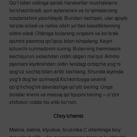
Qo‘l bilan oldinga qarab harakatlar mushaklarni
bo‘shashtiradi, qon aylanishini va to‘qimalarning
oziqlanishini yaxshilaydi. Bundan tashqari, ular ajoyib
tarzda isitadi va nafas olish yo‘llari kasalliklarining
oldini oladi. Oldiniga bolaning orqasini va ko‘krak
qismini paxmoq qo‘lqop bilan ishqalang. Keyin
isituvchi surmadorini suring. Bularning hammasini
kechqurun uxlashdan oldin qilgan ma’qul. Ammo
pijamani kiydirishdan oldin teridagi ortiqcha yog‘ni
qog‘oz sochiq bilan artib tashlang. Shunda kiyimda
yog‘li dog‘lar qolmaydi.Kichkintoyga sevimli
qo‘g‘irchog‘ini davolashga qo‘yib bering. Unga
bolalar kremi va massaj qo‘lqopini bering – o‘zini
shifokor rolida his etib ko‘rsin.
Choy ichamiz
Malina, kalina, klyukva, brusnika C vitaminiga boy