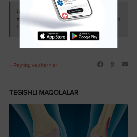
Ushbu
Mavsumiy allergik rinit -
maqolani
alomatlar, kelib chiqish sabablari
ham o'qing:
va tashxislash ( 1-qism )
-
Reyting va sharhlar
TEGISHLI MAQOLALAR