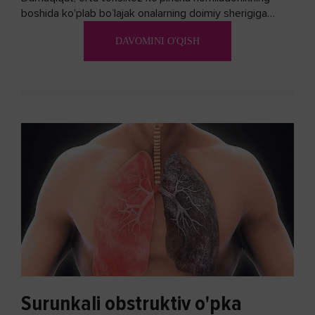
boshida ko'plab bo’lajak onalarning doimiy sherigiga
aylanadi. Ushbu noxush alomatlardan xalos bo'lishning
DAVOMINI O'QISH
biron bir usuli bormi?
Surunkali obstruktiv o'pka