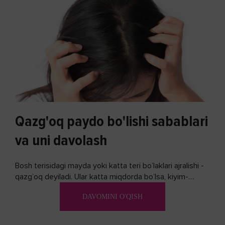
Qazg'oq paydo bo'lishi sabablari
va uni davolash
Bosh terisidagi mayda yoki katta teri bo’laklari ajralishi -
qazg’oq deyiladi. Ular katta miqdorda bo’lsa, kiyim-
kechakka tushib, yoqimsiz...
DAVOMINI O'QISH