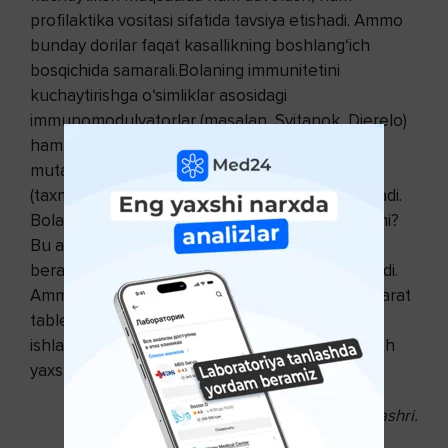
profilaktika vositasi sifatida tavsiya etishadi. Ammo
bunday dorilar faqat kasallikning boshlang‘ich
bosqichida samarali.Bolaning immunitetini
kuchaytirishga o‘simliklar asosidagi
immunomodulyatorlar (masalan, Svіtanok, Djerelo)
ham yordam beradi. Shoshilinch holatlarda
mutaxassislar bunday fito vositalarning dozasini
(taxminan 2 3 tomchiga) oshirishni tavsiya etishadi.
Bola tomog‘ining og‘riyotganidan shikoyat qildimi?
Bu alomatni bartaraf etishga Xlorofillipt yordam
beradi. U kasallikning kuchayishiga yo‘l qo‘ymaydi.
Ammo quyidagilarni e’tiborga oling: ushbu preparat
tabletka, moyli, spirtli eritma, sprey ko‘rinishida
ishlab chiqariladi. Ularning qay biridan foydalanish
yaxshiroq ekanini shifokoringiz aytadi.
Gen.uz nashri.