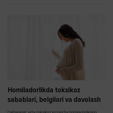
Homiladorlikda toksikoz
sabablari, belgilari va davolash
Darhaqiqat, erta toksikoz ko'pincha homiladorlikning