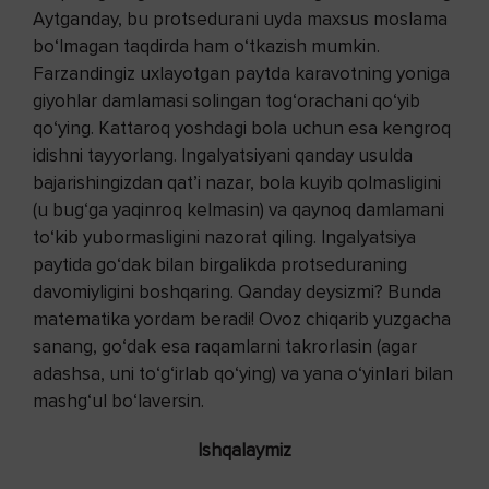
Aytganday, bu protsedurani uyda maxsus moslama
bo‘lmagan taqdirda ham o‘tkazish mumkin.
Farzandingiz uxlayotgan paytda karavotning yoniga
giyohlar damlamasi solingan tog‘orachani qo‘yib
qo‘ying. Kattaroq yoshdagi bola uchun esa kengroq
idishni tayyorlang. Ingalyatsiyani qanday usulda
bajarishingizdan qat’i nazar, bola kuyib qolmasligini
(u bug‘ga yaqinroq kelmasin) va qaynoq damlamani
to‘kib yubormasligini nazorat qiling. Ingalyatsiya
paytida go‘dak bilan birgalikda protseduraning
davomiyligini boshqaring. Qanday deysizmi? Bunda
matematika yordam beradi! Ovoz chiqarib yuzgacha
sanang, go‘dak esa raqamlarni takrorlasin (agar
adashsa, uni to‘g‘irlab qo‘ying) va yana o‘yinlari bilan
mashg‘ul bo‘laversin.
Ishqalaymiz