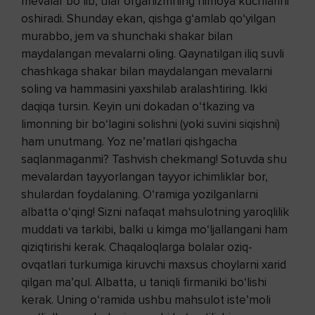
mevalar bo‘lib, ular organizmning himoya kuchlarini
oshiradi. Shunday ekan, qishga g‘amlab qo‘yilgan
murabbo, jem va shunchaki shakar bilan
maydalangan mevalarni oling. Qaynatilgan iliq suvli
chashkaga shakar bilan maydalangan mevalarni
soling va hammasini yaxshilab aralashtiring. Ikki
daqiqa tursin. Keyin uni dokadan o‘tkazing va
limonning bir bo‘lagini solishni (yoki suvini siqishni)
ham unutmang. Yoz ne’matlari qishgacha
saqlanmaganmi? Tashvish chekmang! Sotuvda shu
mevalardan tayyorlangan tayyor ichimliklar bor,
shulardan foydalaning. O‘ramiga yozilganlarni
albatta o‘qing! Sizni nafaqat mahsulotning yaroqlilik
muddati va tarkibi, balki u kimga mo‘ljallangani ham
qiziqtirishi kerak. Chaqaloqlarga bolalar oziq-
ovqatlari turkumiga kiruvchi maxsus choylarni xarid
qilgan ma’qul. Albatta, u taniqli firmaniki bo‘lishi
kerak. Uning o‘ramida ushbu mahsulot iste’moli