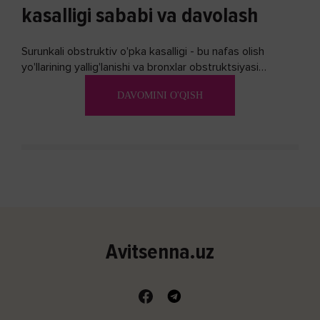
kasalligi sababi va davolash
Surunkali obstruktiv o'pka kasalligi - bu nafas olish
yo'llarining yallig'lanishi va bronxlar obstruktsiyasi
(shishishi) bilan tavsiflangan...
DAVOMINI O'QISH
Avitsenna.uz