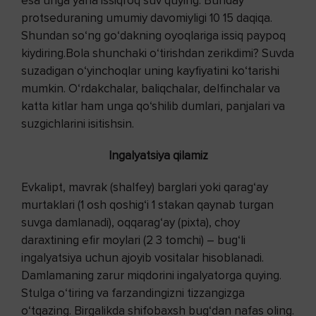
esa unga yana issiqroq suv quying. Bunday
protseduraning umumiy davomiyligi 10 15 daqiqa.
Shundan so‘ng go‘dakning oyoqlariga issiq paypoq
kiydiring.Bola shunchaki o‘tirishdan zerikdimi? Suvda
suzadigan o‘yinchoqlar uning kayfiyatini ko‘tarishi
mumkin. O‘rdakchalar, baliqchalar, delfinchalar va
katta kitlar ham unga qo‘shilib dumlari, panjalari va
suzgichlarini isitishsin.
Ingalyatsiya qilamiz
Evkalipt, mavrak (shalfey) barglari yoki qarag‘ay
murtaklari (1 osh qoshig‘i 1 stakan qaynab turgan
suvga damlanadi), oqqarag‘ay (pixta), choy
daraxtining efir moylari (2 3 tomchi) – bug‘li
ingalyatsiya uchun ajoyib vositalar hisoblanadi.
Damlamaning zarur miqdorini ingalyatorga quying.
Stulga o‘tiring va farzandingizni tizzangizga
o‘tqazing. Birgalikda shifobaxsh bug‘dan nafas oling.