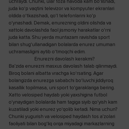
uchraydi. Chunki, ular toza havoda kam bo‘lishadi,
juda ko‘p vaqtini televizor va kompyuter ekranlari
oldida o‘tkazishadi, qo‘l telefonlarini ko‘p
o‘ynashadi. Demak, enurezning oldini olishda va
xattoki davolashda faol jismoniy harakatlar o‘rni
juda katta. Shu yerda muntazam ravishda sport
bilan shug‘ullanadigan bolalarda enurez umuman
uchramasligini aytib o‘tmoqchi edim.
Enurezni davolash kerakmi?
Ba’zida enurezni masxus davolash talab qilinmaydi.
Biroq bolani albatta vrachga ko‘rsating. Agar
bolangizda enurezga sababchi bo‘luvchi jiddiyroq
kasallik topilmasa, uni sport to‘garaklariga bering.
Xatto velosiped haydab yoki yaxshigina futbol
o‘ynaydigan bolalarda ham tagiga siyib qo‘yish kam
kuzatiladi yoki enurez yo‘qolib ketadi. Nima uchun?
Chunki yugurish va velosiped haydash tos a’zolari
faoliyati bilan bog‘liq orqa miyadagi markazlarning