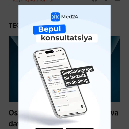
TEGISHLI MAQOLALAR
Osteoartroz sabablari, tasnifi va
davolash usullari