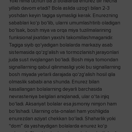
Yoki nima uchun ba’zi bolalarda enurez bir necha
yillab davom etadi? Bola aslida uzog‘i bilan 2-3
yoshdan keyin tagiga siymasligi kerak. Enurezning
sabablari ko‘p bo‘lib, ularni umumlashtirib oladigan
bo‘lsak, bosh miya va orqa miya tuzilmalarining
funksional jixatdan yaxshi takomillashmaganidir.
Tagiga siyib qo‘yadigan bolalarda markaziy asab
sistemasida qo‘zg‘alish va tormozlanish jarayonlari
juda sust rivojlangan bo‘ladi. Bosh miya tomondan
signallarning qabul qilinmasligi yoki bu signallarning
bosh miyada yetarli darajada qo‘zg‘alish hosil qila
olmaslik sababi ana shunda. Enurez bilan
kasallangan bolalarning deyarli barchasida
nevrasteniya belgilari aniqlanadi, ular o‘ta injiq
bo‘ladi. Aksariyat bolalar esa jismoniy nimjon ham
bo‘lishadi. Ularning ota-onalari ham yoshligida
enurezdan aziyat chekkan bo‘ladi. Shaharlik yoki
“dom” da yashaydigan bolalarda enurez ko‘p