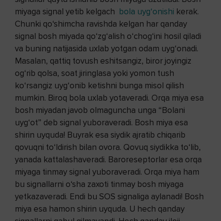
miyaga signal yetib kelgach
bola uyg‘onishi
kerak.
Chunki qo‘shimcha ravishda kelgan har qanday
signal bosh miyada qo‘zg‘alish o‘chog‘ini hosil qiladi
va buning natijasida uxlab yotgan odam uyg‘onadi.
Masalan, qattiq tovush eshitsangiz, biror joyingiz
og‘rib qolsa, soat jiringlasa yoki yomon tush
ko‘rsangiz uyg‘onib ketishni bunga misol qilish
mumkin. Biroq bola uxlab yotaveradi. Orqa miya esa
bosh miyadan javob olmaguncha unga “Bolani
uyg‘ot” deb signal yuboraveradi. Bosh miya esa
shirin uyquda! Buyrak esa siydik ajratib chiqarib
qovuqni to‘ldirish bilan ovora. Qovuq siydikka to‘lib,
yanada kattalashaveradi. Baroreseptorlar esa orqa
miyaga tinmay signal yuboraveradi. Orqa miya ham
bu signallarni o‘sha zaxoti tinmay bosh miyaga
yetkazaveradi. Endi bu SOS signaliga aylanadi! Bosh
miya esa hamon shirin uyquda. U hech qanday