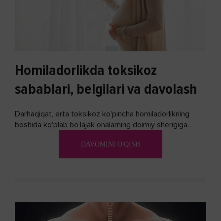
Homiladorlikda toksikoz
sabablari, belgilari va davolash
Darhaqiqat, erta toksikoz ko'pincha homiladorlikning
boshida ko'plab bo’lajak onalarning doimiy sherigiga
aylanadi. Ushbu noxush alomatlardan xalos bo'lishning
DAVOMINI O'QISH
biron bir usuli bormi?