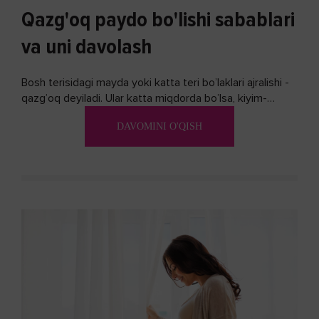
Qazg'oq paydo bo'lishi sabablari
va uni davolash
Bosh terisidagi mayda yoki katta teri bo’laklari ajralishi -
qazg’oq deyiladi. Ular katta miqdorda bo’lsa, kiyim-
kechakka tushib, yoqimsiz...
DAVOMINI O'QISH