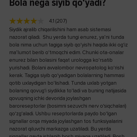
Bola nega siyib qo‘yadi?
4.1 (207)
Siydik ajralib chiqarilishini ham asab sistemasi
nazorat qiladi. Shu yerda tungi enurez, ya’ni tunda
bola nima uchun tagiga siyib qo‘yishi haqida ikki og‘iz
ma’lumot berib o‘tmoqchi edim. Chunki ota-onalar
enurez bilan bolasini faqat urologga ko‘rsatib
yurishadi. Bolani avvalombor nevropatolog ko‘rishi
kerak. Tagiga siyib qo‘yadigan bolalarning hammasi
qotib uxlaydigan bo‘lishadi. Tunda uxlab yotgan
bolaning qovug‘i siydikka to‘ladi va buning natijasida
qovuqning ichki devorida joylashgan
baroreseptorlar (bosimni sezuvchi nerv o‘siqchalari)
qo‘zg‘aladi. Ushbu reseptorlarda paydo bo‘lgan
signallar orqa miyada joylashgan tos funksiyalarini
nazorat qiluvchi markazga uzatiladi. Bu yerda
signallar qayta ishlanib bosh miyaga uzatiladi. Bosh