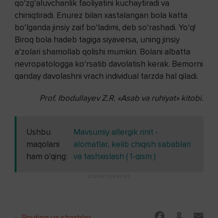
qo‘zg‘aluvchanlik faoliyatini kuchaytiradi va
chiniqtiradi. Enurez bilan xastalangan bola katta
bo‘lganda jinsiy zaif bo‘ladimi, deb so‘rashadi. Yo‘q!
Biroq bola hadeb tagiga siyaversa, uning jinsiy
a’zolari shamollab qolishi mumkin. Bolani albatta
nevropatologga ko‘rsatib davolatish kerak. Bemorni
qanday davolashni vrach individual tarzda hal qiladi.
Prof. Ibodullayev Z.R.
«Asab va ruhiyat» kitobi.
Ushbu
Mavsumiy allergik rinit -
maqolani
alomatlar, kelib chiqish sabablari
ham o'qing:
va tashxislash ( 1-qism )
-
Reyting va sharhlar