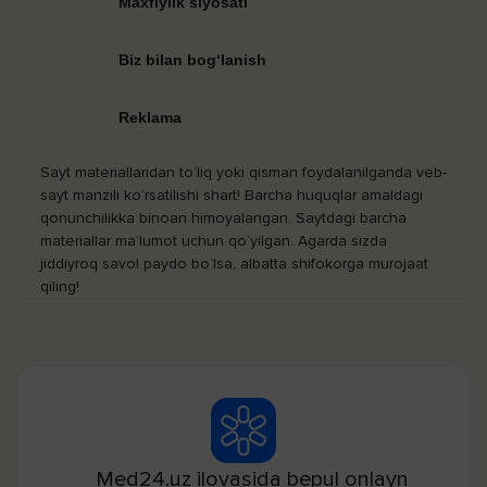
Maxfiylik siyosati
Biz bilan bog‘lanish
Reklama
Sayt materiallaridan to‘liq yoki qisman foydalanilganda veb-
sayt manzili ko‘rsatilishi shart! Barcha huquqlar amaldagi
qonunchilikka binoan himoyalangan. Saytdagi barcha
materiallar ma’lumot uchun qo‘yilgan. Agarda sizda
jiddiyroq savol paydo bo‘lsa, albatta shifokorga murojaat
qiling!
Med24.uz ilovasida bepul onlayn