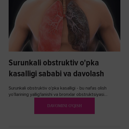
Surunkali obstruktiv o'pka
kasalligi sababi va davolash
Surunkali obstruktiv o'pka kasalligi - bu nafas olish
yo'llarining yallig'lanishi va bronxlar obstruktsiyasi
(shishishi) bilan tavsiflangan...
DAVOMINI O'QISH