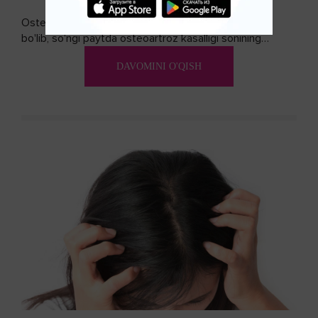
Osteoartroz - bo'g'imlarning keng tarqalgan kasalligi
bo'lib, so'ngi paytda osteoartroz kasalligi sonining
ko'payishi tendentsiyasi mavjud...
DAVOMINI O'QISH