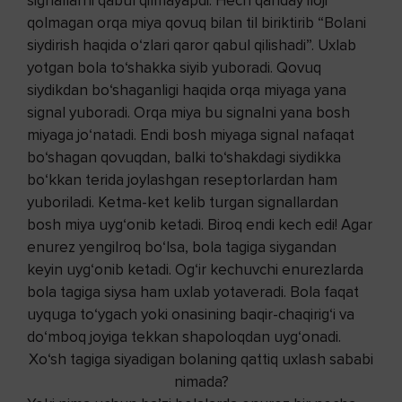
signallarni qabul qilmayapdi. Hech qanday iloji
qolmagan orqa miya qovuq bilan til biriktirib “Bolani
siydirish haqida o‘zlari qaror qabul qilishadi”. Uxlab
yotgan bola to‘shakka siyib yuboradi. Qovuq
siydikdan bo‘shaganligi haqida orqa miyaga yana
signal yuboradi. Orqa miya bu signalni yana bosh
miyaga jo‘natadi. Endi bosh miyaga signal nafaqat
bo‘shagan qovuqdan, balki to‘shakdagi siydikka
bo‘kkan terida joylashgan reseptorlardan ham
yuboriladi. Ketma-ket kelib turgan signallardan
bosh miya uyg‘onib ketadi. Biroq endi kech edi! Agar
enurez yengilroq bo‘lsa, bola tagiga siygandan
keyin uyg‘onib ketadi. Og‘ir kechuvchi enurezlarda
bola tagiga siysa ham uxlab yotaveradi. Bola faqat
uyquga to‘ygach yoki onasining baqir-chaqirig‘i va
do‘mboq joyiga tekkan shapoloqdan uyg‘onadi.
Xo‘sh tagiga siyadigan bolaning qattiq uxlash sababi
nimada?