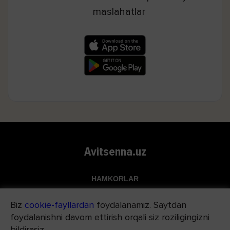
maslahatlar
Avitsenna.uz
HAMKORLAR
Top.uz
Biz
cookie-fayllardan
foydalanamiz. Saytdan
Apteka.uz
foydalanishni davom ettirish orqali siz roziligingizni
Med24.uz
bildirasiz