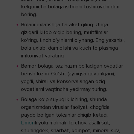
kelgunicha bolaga isitmani tushiruvchi dori
bering.
Bolani uxlatishga harakat qiling. Unga
qiziqarli kitob o‘qib bering, multfilmlar
ko‘ring, tinch o‘yinlarni o‘ynang. Eng yaxshisi,
bola uxlab, dam olishi va kuch to‘plashiga
imkoniyat yarating.
Bemor bolaga tez hazm bo‘ladigan ovqatlar
berish lozim. Go‘sht (ayniqsa qovurilgani),
yog‘li, shirali va konservalangan oziq-
ovqatlarni vaqtincha yedirmay turing.
Bolaga ko‘p suyuqlik ichiring, shunda
organizmdan viruslar faoliyati chog‘ida
paydo bo‘lgan toksinlar chiqib ketadi.
Limon
li yoki malinali iliq choy, asalli sut,
shuningdek, sharbat, kompot, mineral suv,