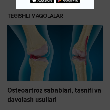
TEGISHLI MAQOLALAR
Osteoartroz sabablari, tasnifi va
davolash usullari