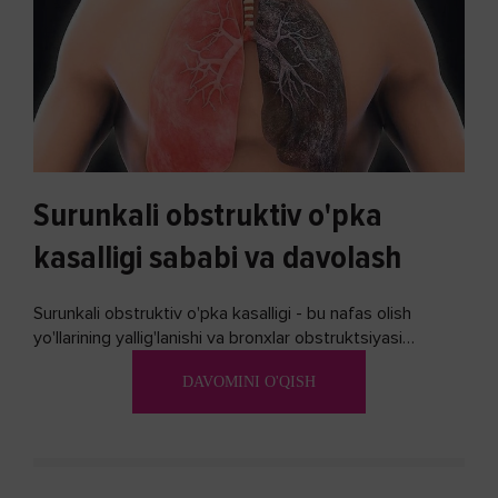
Surunkali obstruktiv o'pka
kasalligi sababi va davolash
Surunkali obstruktiv o'pka kasalligi - bu nafas olish
yo'llarining yallig'lanishi va bronxlar obstruktsiyasi
(shishishi) bilan tavsiflangan...
DAVOMINI O'QISH