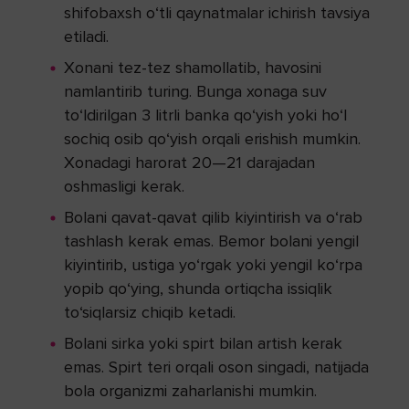
shifobaxsh o‘tli qaynatmalar ichirish tavsiya
etiladi.
Xonani tez-tez shamollatib, havosini
namlantirib turing. Bunga xonaga suv
to‘ldirilgan 3 litrli banka qo‘yish yoki ho‘l
sochiq osib qo‘yish orqali erishish mumkin.
Xonadagi harorat 20—21 darajadan
oshmasligi kerak.
Bolani qavat-qavat qilib kiyintirish va o‘rab
tashlash kerak emas. Bemor bolani yengil
kiyintirib, ustiga yo‘rgak yoki yengil ko‘rpa
yopib qo‘ying, shunda ortiqcha issiqlik
to‘siqlarsiz chiqib ketadi.
Bolani sirka yoki spirt bilan artish kerak
emas. Spirt teri orqali oson singadi, natijada
bola organizmi zaharlanishi mumkin.