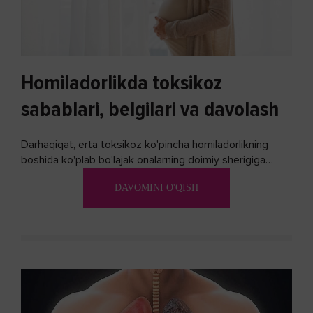
Homiladorlikda toksikoz
sabablari, belgilari va davolash
Darhaqiqat, erta toksikoz ko'pincha homiladorlikning
boshida ko'plab bo’lajak onalarning doimiy sherigiga
aylanadi. Ushbu noxush alomatlardan xalos bo'lishning
DAVOMINI O'QISH
biron bir usuli bormi?