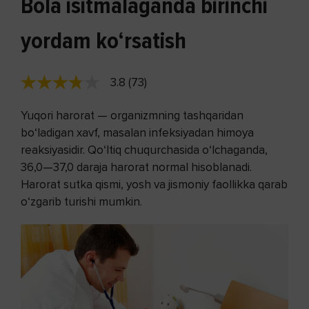
Bola isitmalaganda birinchi
yordam ko‘rsatish
3.8 (73)
Yuqori harorat — organizmning tashqaridan
bo‘ladigan xavf, masalan infeksiyadan himoya
reaksiyasidir. Qo‘ltiq chuqurchasida o‘lchaganda,
36,0—37,0 daraja harorat normal hisoblanadi.
Harorat sutka qismi, yosh va jismoniy faollikka qarab
o‘zgarib turishi mumkin.