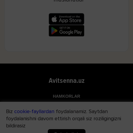
Avitsenna.uz
HAMKORLAR
Top.uz
Biz
cookie-fayllardan
foydalanamiz. Saytdan
Apteka.uz
foydalanishni davom ettirish orqali siz roziligingizni
Med24.uz
bildirasiz