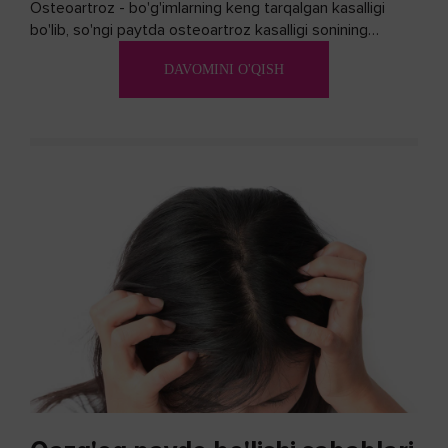
Osteoartroz - bo'g'imlarning keng tarqalgan kasalligi
bo'lib, so'ngi paytda osteoartroz kasalligi sonining
ko'payishi tendentsiyasi mavjud...
DAVOMINI O'QISH