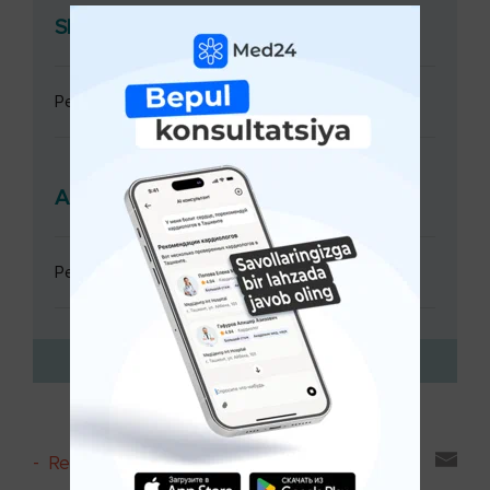
Shifokor konsultatsiyasi
Pediatr (bolalar shifokori) konsultatsiyasi
Analizlar va Diagnostika
Pediatr (bolalar shifokori) konsultatsiyasi
-
Reyting va sharhlar