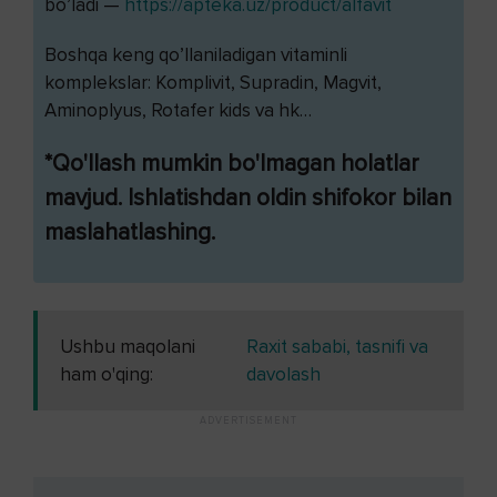
bo’ladi —
https://apteka.uz/product/alfavit
Boshqa keng qo’llaniladigan vitaminli
komplekslar: Komplivit, Supradin, Magvit,
Aminoplyus, Rotafer kids va hk…
*Qo'llash mumkin bo'lmagan holatlar
mavjud. Ishlatishdan oldin shifokor bilan
maslahatlashing.
Ushbu maqolani
Raxit sababi, tasnifi va
ham o'qing:
davolash