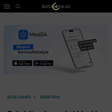
Avitsenna.uz
3
BOSH SAHIFA
PEDIATRIYA