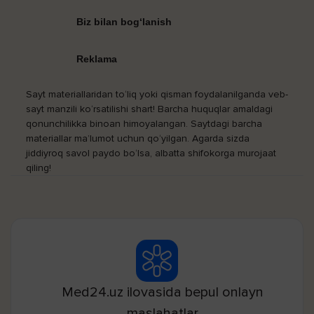
Biz bilan bog‘lanish
Reklama
Sayt materiallaridan to‘liq yoki qisman foydalanilganda veb-
sayt manzili ko‘rsatilishi shart! Barcha huquqlar amaldagi
qonunchilikka binoan himoyalangan. Saytdagi barcha
materiallar ma’lumot uchun qo‘yilgan. Agarda sizda
jiddiyroq savol paydo bo‘lsa, albatta shifokorga murojaat
qiling!
Med24.uz ilovasida bepul onlayn
maslahatlar