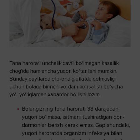
Tana harorati unchalik xavfli bo‘lmagan kasallik
chog‘ida ham ancha yuqori ko‘tarilishi mumkin.
Bunday paytlarda ota-ona g‘aflatda qolmasligi
uchun bolaga birinchi yordam ko‘rsatish bo‘yicha
yo‘l-yo‘riqlardan xabardor bo‘lishi lozim.
Bolangizning tana harorati 38 darajadan
yuqori bo‘lmasa, isitmani tushiradigan dori-
darmonlar berish kerak emas. Gap shundaki,
yuqori haroratda organizm infeksiya bilan