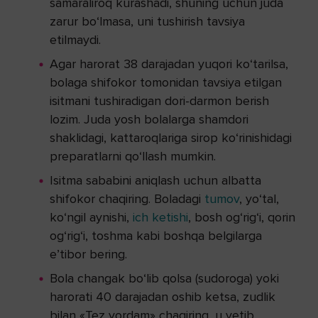
samaraliroq kurashadi, shuning uchun juda
zarur bo‘lmasa, uni tushirish tavsiya
etilmaydi.
Agar harorat 38 darajadan yuqori ko‘tarilsa,
bolaga shifokor tomonidan tavsiya etilgan
isitmani tushiradigan dori-darmon berish
lozim. Juda yosh bolalarga shamdori
shaklidagi, kattaroqlariga sirop ko‘rinishidagi
preparatlarni qo‘llash mumkin.
Isitma sababini aniqlash uchun albatta
shifokor chaqiring. Boladagi
tumov
, yo‘tal,
ko‘ngil aynishi,
ich ketishi
, bosh og‘rig‘i, qorin
og‘rig‘i, toshma kabi boshqa belgilarga
e’tibor bering.
Bola changak bo‘lib qolsa (sudoroga) yoki
harorati 40 darajadan oshib ketsa, zudlik
bilan «Tez yordam» chaqiring, u yetib