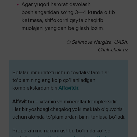
Agar yuqori harorat davolash
boshlanganidan so‘ng 3—4 kunda o‘tib
ketmasa, shifokorni qayta chaqirib,
muolajani yangidan belgilash lozim.
© Salimova Nargiza, UASh.
Chak-chak.uz
Bolalar immuniteti uchun foydali vitaminlar
to’plamining eng ko’p qo’llaniladigan
komplekslardan biri
Alfavitdir
.
Alfavit
bu – vitamin va minerallar kompleksidir.
Har bir yoshdagi chaqaloq yoki maktab o’quvchisi
uchun alohida to’plamlardan birini tanlasa bo’ladi.
Preparatning narxini ushbu bo’limda ko’rsa