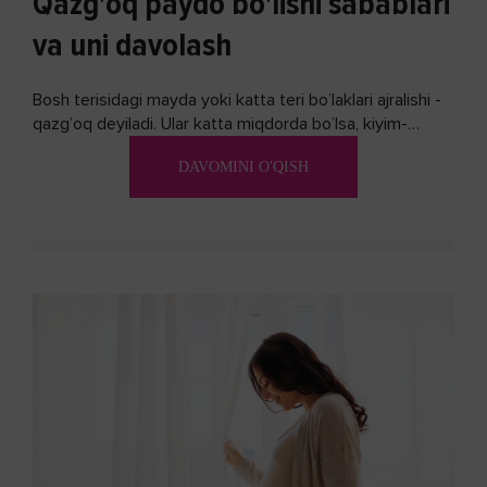
Qazg'oq paydo bo'lishi sabablari
va uni davolash
Bosh terisidagi mayda yoki katta teri bo’laklari ajralishi -
qazg’oq deyiladi. Ular katta miqdorda bo’lsa, kiyim-
kechakka tushib, yoqimsiz...
DAVOMINI O'QISH