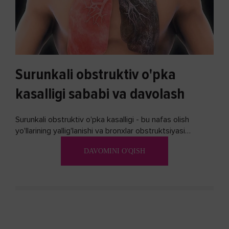
Surunkali obstruktiv o'pka
kasalligi sababi va davolash
Surunkali obstruktiv o'pka kasalligi - bu nafas olish
yo'llarining yallig'lanishi va bronxlar obstruktsiyasi
(shishishi) bilan tavsiflangan...
DAVOMINI O'QISH