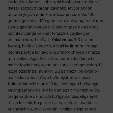
kartoshka, karam, sabzi yoki boshqa xushta’m va
mazali sabzavotlardan qaynatib tayyorlangan
bulonni yeyish mumkin. Shoxona tushlikka 100
gramm go‘sht va 100 gram konservalangan no‘xatni
suvda qaynatib yeyiladi. Qolgan ratsion peshinda,
kechki ovqatga va soat to‘qqizda yeyiladigan
olmadan iborat bo‘ladi.
Yakshanba:
100 gramm
tvorog, bir-ikki stakan sut yoki kefir nonushtaga,
kechki paytga bir piyola xushbo‘y choydan mazza
qilib ichiladi. Agar Siz ushbu parhezdan birinchi
marta foydalanayotgan bo‘lsangiz qo‘rqmasdan 10
kg.ga ozishingiz mumkin. Bu parhezni bir oyda bir
martadan ortiq qo‘llab bo‘lmaydi. Shuni esda
tutingki birinchi marta 10 kg. tashlagan bo‘lsangiz
keyingi safarlarga 3-4 kg.dan ozish mumkin xolos.
Qisqa vaqtda ozmoqchi bo‘lganlar diqqatiga aytib
o‘tish lozimki, bu parhezlar surunkali kasalliklarni
kuchayishiga, yoki yangisini rivojlanishiga sabab