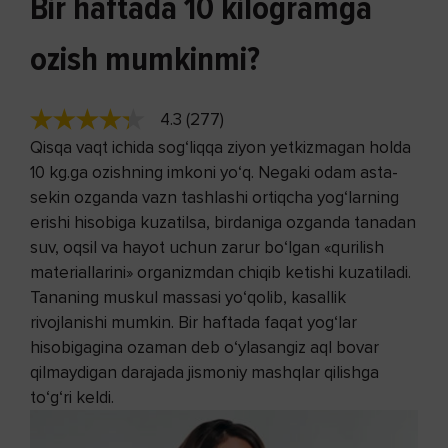
Bir haftada 10 kilogramga
ozish mumkinmi?
4.3 (277)
Qisqa vaqt ichida sog‘liqqa ziyon yetkizmagan holda
10 kg.ga ozishning imkoni yo‘q. Negaki odam asta-
sekin ozganda vazn tashlashi ortiqcha yog‘larning
erishi hisobiga kuzatilsa, birdaniga ozganda tanadan
suv, oqsil va hayot uchun zarur bo‘lgan «qurilish
materiallarini» organizmdan chiqib ketishi kuzatiladi.
Tananing muskul massasi yo‘qolib, kasallik
rivojlanishi mumkin. Bir haftada faqat yog‘lar
hisobigagina ozaman deb o‘ylasangiz aql bovar
qilmaydigan darajada jismoniy mashqlar qilishga
to‘g‘ri keldi.