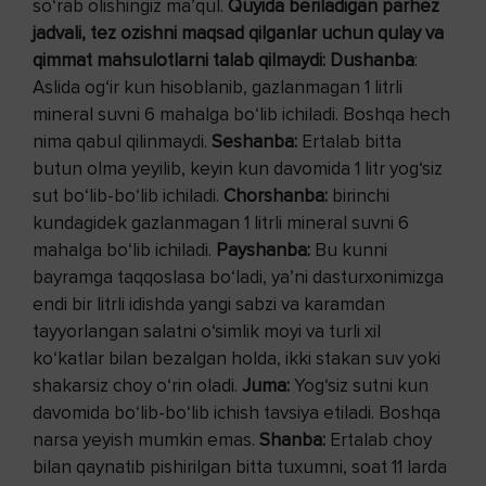
so‘rab olishingiz ma’qul.
Quyida beriladigan parhez
jadvali, tez ozishni maqsad qilganlar uchun qulay va
qimmat mahsulotlarni talab qilmaydi:
Dushanba
:
Aslida og‘ir kun hisoblanib, gazlanmagan 1 litrli
mineral suvni 6 mahalga bo‘lib ichiladi. Boshqa hech
nima qabul qilinmaydi.
Seshanba:
Ertalab bitta
butun olma yeyilib, keyin kun davomida 1 litr yog‘siz
sut bo‘lib-bo‘lib ichiladi.
Chorshanba:
birinchi
kundagidek gazlanmagan 1 litrli mineral suvni 6
mahalga bo‘lib ichiladi.
Payshanba:
Bu kunni
bayramga taqqoslasa bo‘ladi, ya’ni dasturxonimizga
endi bir litrli idishda yangi sabzi va karamdan
tayyorlangan salatni o‘simlik moyi va turli xil
ko‘katlar bilan bezalgan holda, ikki stakan suv yoki
shakarsiz choy o‘rin oladi.
Juma:
Yog‘siz sutni kun
davomida bo‘lib-bo‘lib ichish tavsiya etiladi. Boshqa
narsa yeyish mumkin emas.
Shanba:
Ertalab choy
bilan qaynatib pishirilgan bitta tuxumni, soat 11 larda