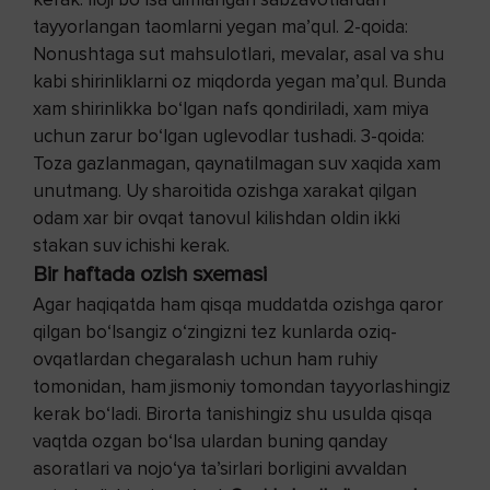
tayyorlangan taomlarni yegan ma’qul. 2-qoida:
Nonushtaga sut mahsulotlari, mevalar, asal va shu
kabi shirinliklarni oz miqdorda yegan ma’qul. Bunda
xam shirinlikka bo‘lgan nafs qondiriladi, xam miya
uchun zarur bo‘lgan uglevodlar tushadi. 3-qoida:
Toza gazlanmagan, qaynatilmagan suv xaqida xam
unutmang. Uy sharoitida ozishga xarakat qilgan
odam xar bir ovqat tanovul kilishdan oldin ikki
stakan suv ichishi kerak.
Bir haftada ozish sxemasi
Agar haqiqatda ham qisqa muddatda ozishga qaror
qilgan bo‘lsangiz o‘zingizni tez kunlarda oziq-
ovqatlardan chegaralash uchun ham ruhiy
tomonidan, ham jismoniy tomondan tayyorlashingiz
kerak bo‘ladi. Birorta tanishingiz shu usulda qisqa
vaqtda ozgan bo‘lsa ulardan buning qanday
asoratlari va nojo‘ya ta’sirlari borligini avvaldan