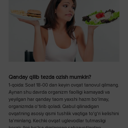
Qanday qilib tezda ozish mumkin?
1-qoida: Soat 18-00 dan keyin ovqat tanovul qilmang.
Aynan shu davrda organizm faolligi kamayadi va
yeyilgan har qanday taom yaxshi hazm bo‘lmay,
organizmda o‘tirib qoladi. Qabul qilinadigan
ovqatning asosiy qismi tushlik vaqtiga to‘g‘ri kelishini
ta’minlang. Kechki ovqat uglevodlar tutmasligi
kerak. Iloji bo‘lsa dimlangan sabzavotlardan