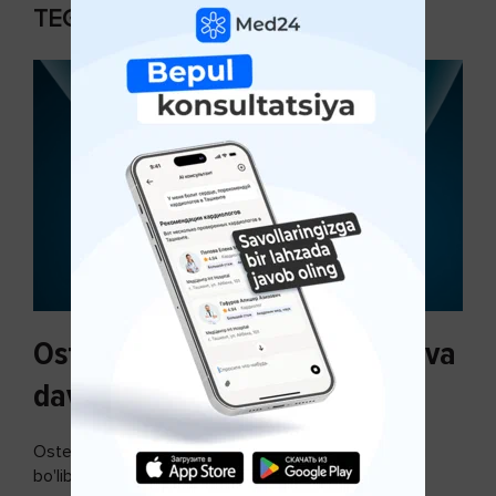
TEGISHLI MAQOLALAR
Osteoartroz sabablari, tasnifi va
davolash usullari
Osteoartroz - bo'g'imlarning keng tarqalgan kasalligi
bo'lib, so'ngi paytda osteoartroz kasalligi sonining