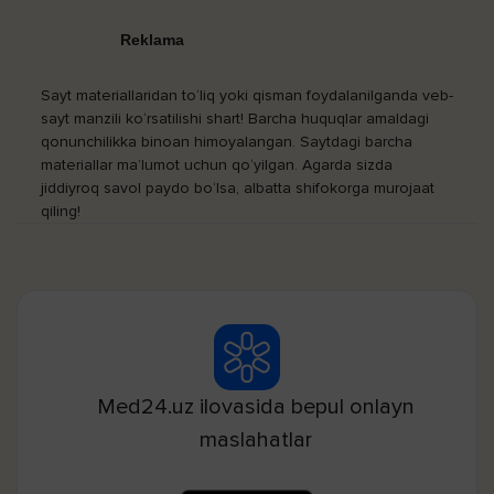
Reklama
Sayt materiallaridan to‘liq yoki qisman foydalanilganda veb-
sayt manzili ko‘rsatilishi shart! Barcha huquqlar amaldagi
qonunchilikka binoan himoyalangan. Saytdagi barcha
materiallar ma’lumot uchun qo‘yilgan. Agarda sizda
jiddiyroq savol paydo bo‘lsa, albatta shifokorga murojaat
qiling!
Med24.uz ilovasida bepul onlayn
maslahatlar