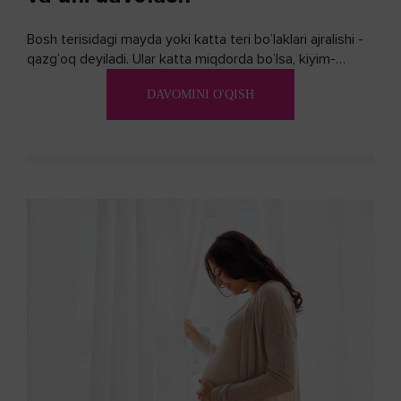
Bosh terisidagi mayda yoki katta teri bo’laklari ajralishi -
qazg’oq deyiladi. Ular katta miqdorda bo’lsa, kiyim-
kechakka tushib, yoqimsiz...
DAVOMINI O'QISH