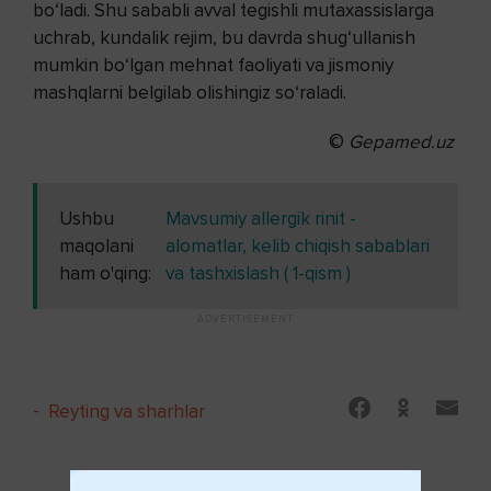
bo‘ladi. Shu sababli avval tegishli mutaxassislarga
uchrab, kundalik rejim, bu davrda shug‘ullanish
mumkin bo‘lgan mehnat faoliyati va jismoniy
mashqlarni belgilab olishingiz so‘raladi.
©
Gepamed.uz
Ushbu
Mavsumiy allergik rinit -
maqolani
alomatlar, kelib chiqish sabablari
ham o'qing:
va tashxislash ( 1-qism )
-
Reyting va sharhlar