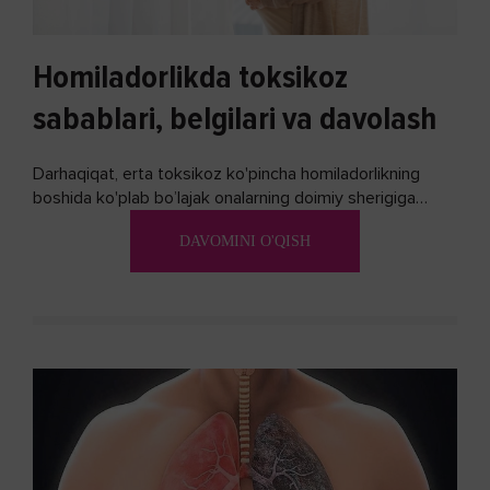
Homiladorlikda toksikoz
sabablari, belgilari va davolash
Darhaqiqat, erta toksikoz ko'pincha homiladorlikning
boshida ko'plab bo’lajak onalarning doimiy sherigiga
aylanadi. Ushbu noxush alomatlardan xalos bo'lishning
DAVOMINI O'QISH
biron bir usuli bormi?