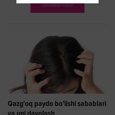
ko'payishi tendentsiyasi mavjud...
DAVOMINI O'QISH
Qazg'oq paydo bo'lishi sabablari
va uni davolash