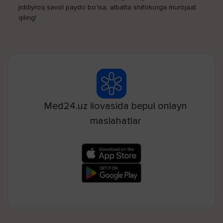
jiddiyroq savol paydo bo‘lsa, albatta shifokorga murojaat
qiling!
Med24.uz ilovasida bepul onlayn
maslahatlar