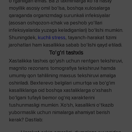
o‘rganilgan emas. Ba’zi taxminlarga ko‘ra nasliy
moyillik asosiy omil bo‘lsa, boshqa xulosalarga
qaraganda organizmdagi surunkali infeksiyalar
(asosan oshqozon-ichak va peshob yo‘llari
infeksiyalarida yuzaga keladiganlari) bo‘lishi mumkin.
Shuningdek,
kuchli stress
, tayanch-harakat tizimi
jarohatlari ham kasallikka sabab bo‘lishi qayd etiladi.
To‘g‘ri tashxis
Xastalikka tashxis qo‘yish uchun rentgen tekshiruvi,
magnito rezonans tomografiya tekshiruvi hamda
umumiy qon tahlilining maxsus tekshiruvi amalga
oshiriladi. Bexterevo belgilari umurtqa va bo‘g‘im
kasalliklariga oid boshqa xastaliklarga o‘xshash
bo‘lgani tufayli bemor og‘riq xarakterini
tushunmasligi mumkin. Xo‘sh, kasallikni o‘tkazib
yubormaslik uchun nimalarga ahamiyat berish
kerak? Dastlab: