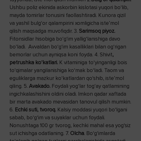
Ushbu poliz ekinida askorbin kislotasi yuqori bo‘lib,
mayda tomirlar tonusini faollashtiradi. Kunora qizil
va yashil bulg‘or qalampirini xomligicha iste’mol
qilish maqsadga muvofiqdir. 3.
Sarimsoq piyoz.
Fitonsidlar hisobiga bo‘g‘im yallig‘lanishiga davo
bo‘ladi. Avvaldan bo‘g‘im kasalliklari bilan og‘rigan
bemorlar uchun ayniqsa koni foyda. 4. Shivit
,
petrushka ko‘katlari.
K vitaminiga to‘yinganligi bois
to‘qimalar yangilanishiga ko‘mak bo‘ladi. Taom va
eguliklarga mazkur ko‘katlardan qo‘shib, iste’mol
qiling. 5.
Avakado.
Foydali yog‘lar tog‘ay qatlamining
ingichkalashishini oldini oladi. Imkon qadar xaftada
bir marta avakado mevasidan tanovul qilish mumkin.
6.
Echki suti, tvoroq.
Kalsiy moddasi yuqori bo‘lgani
sabab, bo‘g‘im va suyaklar uchun foydali.
Nonushtaga 100 gr tvorog, kechki mahal esa yog‘siz
sut ichishga odatlaning. 7.
Olcha
. Bo‘g‘imlarda