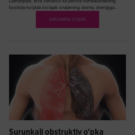
Darhaqiqat, erta toksikoz ko'pincha homiladorlikning
boshida ko'plab bo’lajak onalarning doimiy sherigiga
aylanadi. Ushbu noxush alomatlardan xalos bo'lishning
DAVOMINI O'QISH
biron bir usuli bormi?
Surunkali obstruktiv o'pka