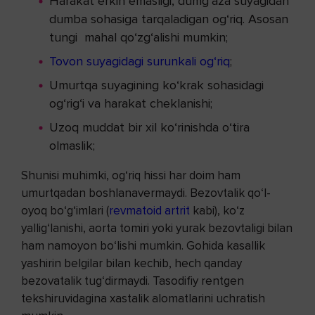
Harakat erkin emasligi, dumg‘aza suyagidan
dumba sohasiga tarqaladigan og‘riq. Asosan
tungi mahal qo‘zg‘alishi mumkin;
Tovon suyagidagi surunkali og‘riq
;
Umurtqa suyagining ko‘krak sohasidagi
og‘rig‘i va harakat cheklanishi;
Uzoq muddat bir xil ko‘rinishda o‘tira
olmaslik;
Shunisi muhimki, og‘riq hissi har doim ham
umurtqadan boshlanavermaydi. Bezovtalik qo‘l-
oyoq bo‘g‘imlari (
revmatoid artrit
kabi), ko‘z
yallig‘lanishi, aorta tomiri yoki yurak bezovtaligi bilan
ham namoyon bo‘lishi mumkin. Gohida kasallik
yashirin belgilar bilan kechib, hech qanday
bezovatalik tug‘dirmaydi. Tasodifiy rentgen
tekshiruvidagina xastalik alomatlarini uchratish