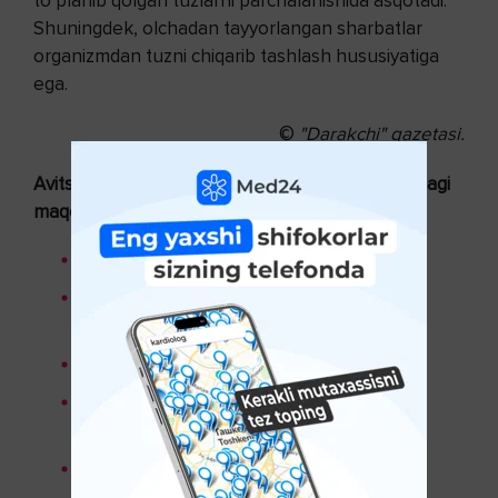
to‘planib qolgan tuzlarni parchalanishida asqotadi.
Shuningdek, olchadan tayyorlangan sharbatlar
organizmdan tuzni chiqarib tashlash hususiyatiga
ega.
©
"Darakchi" gazetasi.
Avitsenna.uz sayti orqali mavzuga aloqdor quyidagi
maqolalarni ham o‘qishingiz mumkin:
Bo‘g‘imlar mashqi (Video)
Suyak bo‘g‘imlarining yoshini qanday
uzaytirish mumkin?
Osteoporoz - suyaklar mo‘rtlashuvi
Oyoq tomiri tortishishi: sabablar, birinchi
yordam va davolash
Umurtqa kasalliklarining belgilari