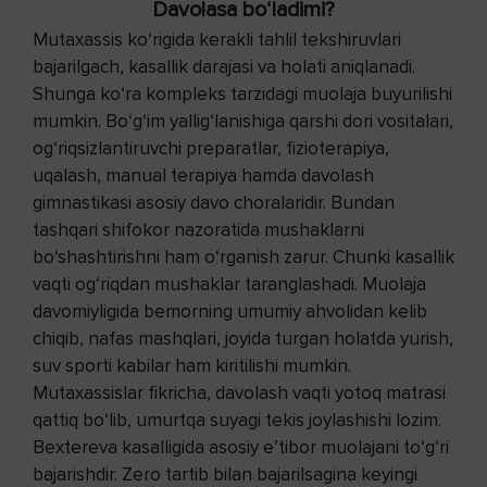
Davolasa bo‘ladimi?
Mutaxassis ko‘rigida kerakli tahlil tekshiruvlari
bajarilgach, kasallik darajasi va holati aniqlanadi.
Shunga ko‘ra kompleks tarzidagi muolaja buyurilishi
mumkin. Bo‘g‘im yallig‘lanishiga qarshi dori vositalari,
og‘riqsizlantiruvchi preparatlar, fizioterapiya,
uqalash, manual terapiya hamda davolash
gimnastikasi asosiy davo choralaridir. Bundan
tashqari shifokor nazoratida mushaklarni
bo‘shashtirishni ham o‘rganish zarur. Chunki kasallik
vaqti og‘riqdan mushaklar taranglashadi. Muolaja
davomiyligida bemorning umumiy ahvolidan kelib
chiqib, nafas mashqlari, joyida turgan holatda yurish,
suv sporti kabilar ham kiritilishi mumkin.
Mutaxassislar fikricha, davolash vaqti yotoq matrasi
qattiq bo‘lib, umurtqa suyagi tekis joylashishi lozim.
Bextereva kasalligida asosiy e’tibor muolajani to‘g‘ri
bajarishdir. Zero tartib bilan bajarilsagina keyingi