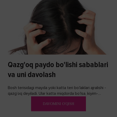
Qazg'oq paydo bo'lishi sabablari
va uni davolash
Bosh terisidagi mayda yoki katta teri bo’laklari ajralishi -
qazg’oq deyiladi. Ular katta miqdorda bo’lsa, kiyim-
kechakka tushib, yoqimsiz...
DAVOMINI O'QISH