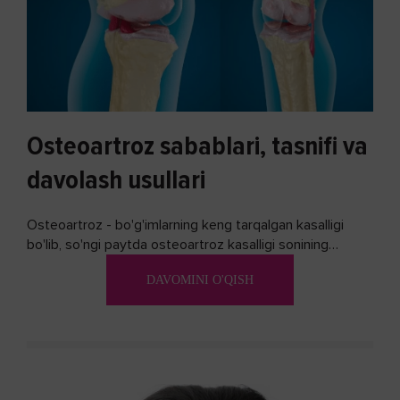
Osteoartroz sabablari, tasnifi va
davolash usullari
Osteoartroz - bo'g'imlarning keng tarqalgan kasalligi
bo'lib, so'ngi paytda osteoartroz kasalligi sonining
ko'payishi tendentsiyasi mavjud...
DAVOMINI O'QISH