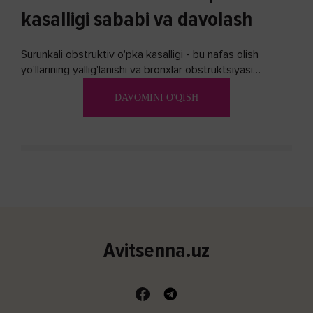
kasalligi sababi va davolash
Surunkali obstruktiv o'pka kasalligi - bu nafas olish
yo'llarining yallig'lanishi va bronxlar obstruktsiyasi
(shishishi) bilan tavsiflangan...
DAVOMINI O'QISH
Avitsenna.uz