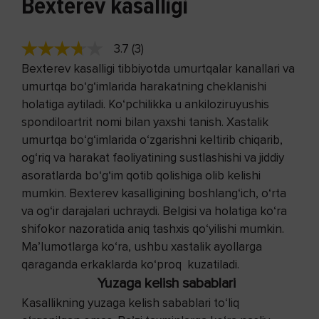
Bexterev kasalligi
3.7 (3)
Bexterev kasalligi tibbiyotda umurtqalar kanallari va
umurtqa bo‘g‘imlarida harakatning cheklanishi
holatiga aytiladi. Ko‘pchilikka u ankiloziruyushis
spondiloartrit nomi bilan yaxshi tanish. Xastalik
umurtqa bo‘g‘imlarida o‘zgarishni keltirib chiqarib,
og‘riq va harakat faoliyatining sustlashishi va jiddiy
asoratlarda bo‘g‘im qotib qolishiga olib kelishi
mumkin. Bexterev kasalligining boshlang‘ich, o‘rta
va og‘ir darajalari uchraydi. Belgisi va holatiga ko‘ra
shifokor nazoratida aniq tashxis qo‘yilishi mumkin.
Ma’lumotlarga ko‘ra, ushbu xastalik ayollarga
qaraganda erkaklarda ko‘proq kuzatiladi.
Yuzaga kelish sabablari
Kasallikning yuzaga kelish sabablari to‘liq