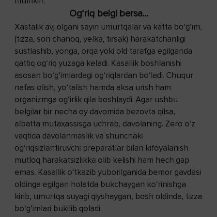
mumkin.
Og‘riq belgi bersa...
Xastalik avj olgani sayin umurtqalar va katta bo‘g‘im,
(tizza, son chanoq, yelka, tirsak) harakatchanligi
sustlashib, yonga, orqa yoki old tarafga egilganda
qattiq og‘riq yuzaga keladi. Kasallik boshlanishi
asosan bo‘g‘imlardagi og‘riqlardan bo‘ladi. Chuqur
nafas olish, yo‘talish hamda aksa urish ham
organizmga og‘irlik qila boshlaydi. Agar ushbu
belgilar bir necha oy davomida bezovta qilsa,
albatta mutaxassisga uchrab, davolaning. Zero o‘z
vaqtida davolanmaslik va shunchaki
og‘riqsizlantiruvchi preparatlar bilan kifoyalanish
mutloq harakatsizlikka olib kelishi ham hech gap
emas. Kasallik o‘tkazib yuborilganida bemor gavdasi
oldinga egilgan holatda bukchaygan ko‘rinishga
kirib, umurtqa suyagi qiyshaygan, bosh oldinda, tizza
bo‘g‘imlari bukilib qoladi.