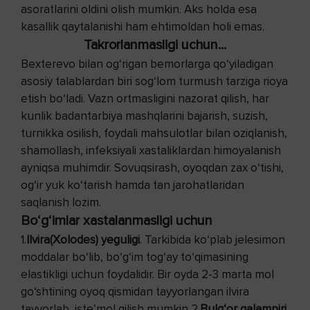
asoratlarini oldini olish mumkin. Aks holda esa
kasallik qaytalanishi ham ehtimoldan holi emas.
Takrorlanmasligi uchun...
Bexterevo bilan og‘rigan bemorlarga qo‘yiladigan
asosiy talablardan biri sog‘lom turmush tarziga rioya
etish bo‘ladi. Vazn ortmasligini nazorat qilish, har
kunlik badantarbiya mashqlarini bajarish, suzish,
turnikka osilish, foydali mahsulotlar bilan oziqlanish,
shamollash, infeksiyali xastaliklardan himoyalanish
ayniqsa muhimdir. Sovuqsirash, oyoqdan zax o‘tishi,
og‘ir yuk ko‘tarish hamda tan jarohatlaridan
saqlanish lozim.
Bo‘g‘imlar xastalanmasligi uchun
1.
Ilvira(Xolodes) yeguligi
. Tarkibida ko‘plab jelesimon
moddalar bo‘lib, bo‘g‘im tog‘ay to‘qimasining
elastikligi uchun foydalidir. Bir oyda 2-3 marta mol
go‘shtining oyoq qismidan tayyorlangan ilvira
tayyorlab, iste’mol qilish mumkin 2.
Bulg‘or qalampiri.