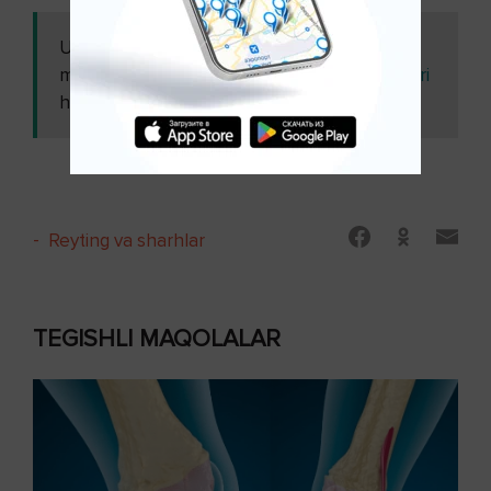
Ushbu
Mavsumiy allergik rinit -
maqolani
alomatlar, kelib chiqish sabablari
ham o'qing:
va tashxislash ( 1-qism )
-
Reyting va sharhlar
TEGISHLI MAQOLALAR