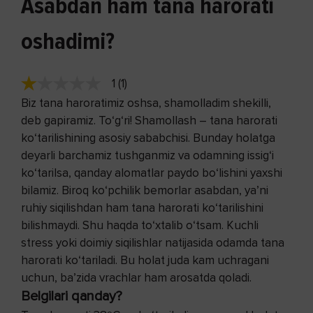
Asabdan ham tana harorati
oshadimi?
1 (1)
Biz tana haroratimiz oshsa, shamolladim shekilli,
deb gapiramiz. To‘g‘ri! Shamollash – tana harorati
ko‘tarilishining asosiy sababchisi. Bunday holatga
deyarli barchamiz tushganmiz va odamning issig‘i
ko‘tarilsa, qanday alomatlar paydo bo‘lishini yaxshi
bilamiz. Biroq ko‘pchilik bemorlar asabdan, ya’ni
ruhiy siqilishdan ham tana harorati ko‘tarilishini
bilishmaydi. Shu haqda to‘xtalib o‘tsam. Kuchli
stress yoki doimiy siqilishlar natijasida odamda tana
harorati ko‘tariladi. Bu holat juda kam uchragani
uchun, ba’zida vrachlar ham arosatda qoladi.
Belgilari qanday?