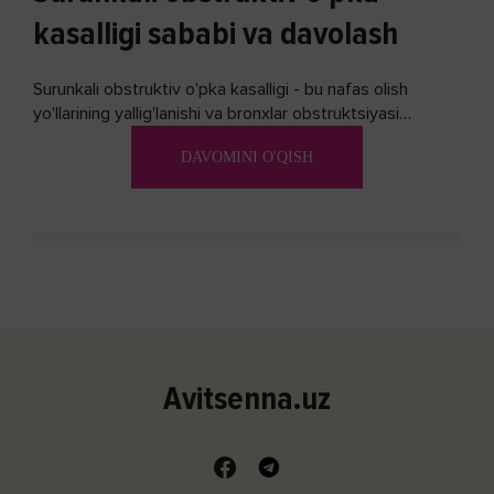
kasalligi sababi va davolash
Surunkali obstruktiv o'pka kasalligi - bu nafas olish
yo'llarining yallig'lanishi va bronxlar obstruktsiyasi
(shishishi) bilan tavsiflangan...
DAVOMINI O'QISH
Avitsenna.uz