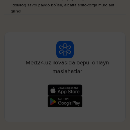
jiddiyroq savol paydo bo‘lsa, albatta shifokorga murojaat
qiling!
Med24.uz ilovasida bepul onlayn
maslahatlar