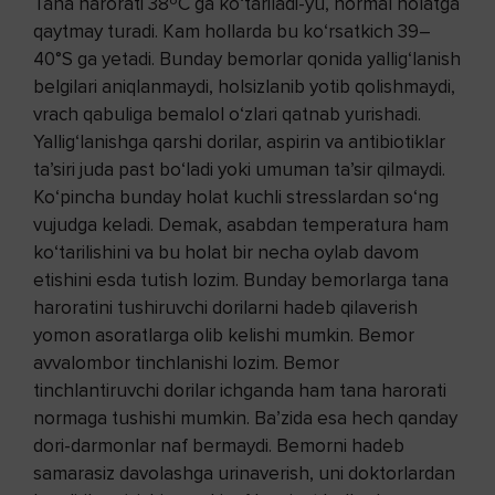
Tana harorati 38ºC ga ko‘tariladi-yu, normal holatga
qaytmay turadi. Kam hollarda bu ko‘rsatkich 39–
40°S ga yetadi. Bunday bemorlar qonida yallig‘lanish
belgilari aniqlanmaydi, holsizlanib yotib qolishmaydi,
vrach qabuliga bemalol o‘zlari qatnab yurishadi.
Yallig‘lanishga qarshi dorilar, aspirin va antibiotiklar
ta’siri juda past bo‘ladi yoki umuman ta’sir qilmaydi.
Ko‘pincha bunday holat kuchli stresslardan so‘ng
vujudga keladi. Demak, asabdan temperatura ham
ko‘tarilishini va bu holat bir necha oylab davom
etishini esda tutish lozim. Bunday bemorlarga tana
haroratini tushiruvchi dorilarni hadeb qilaverish
yomon asoratlarga olib kelishi mumkin. Bemor
avvalombor tinchlanishi lozim. Bemor
tinchlantiruvchi dorilar ichganda ham tana harorati
normaga tushishi mumkin. Ba’zida esa hech qanday
dori-darmonlar naf bermaydi. Bemorni hadeb
samarasiz davolashga urinaverish, uni doktorlardan