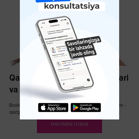
Qazg'oq paydo bo'lishi sabablari
va uni davolash
Bosh terisidagi mayda yoki katta teri bo’laklari ajralishi -
qazg’oq deyiladi. Ular katta miqdorda bo’lsa, kiyim-
kechakka tushib, yoqimsiz...
DAVOMINI O'QISH