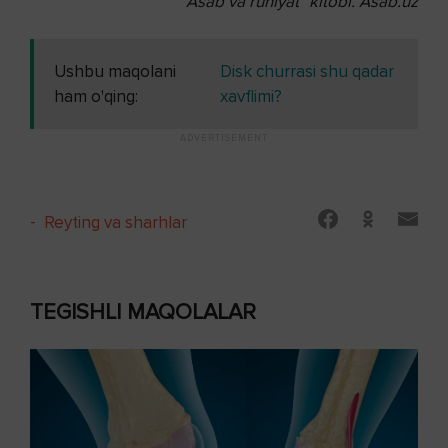
"Asab va ruhiyat" kitobi. Asab.uz
Ushbu maqolani
Disk churrasi shu qadar
ham o'qing:
xavflimi?
-
Reyting va sharhlar
TEGISHLI MAQOLALAR