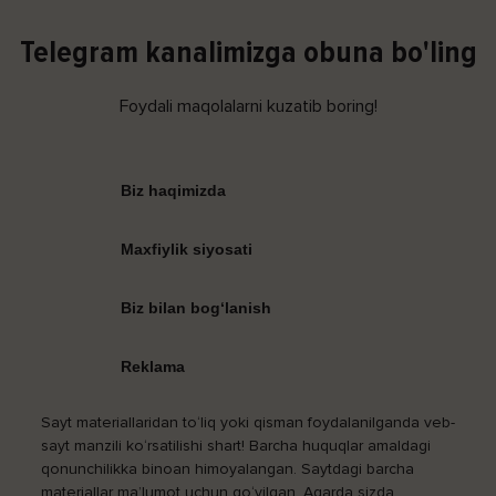
Telegram kanalimizga obuna bo'ling
Foydali maqolalarni kuzatib boring!
Biz haqimizda
Maxfiylik siyosati
Biz bilan bog‘lanish
Reklama
Sayt materiallaridan to‘liq yoki qisman foydalanilganda veb-
sayt manzili ko‘rsatilishi shart! Barcha huquqlar amaldagi
qonunchilikka binoan himoyalangan. Saytdagi barcha
materiallar ma’lumot uchun qo‘yilgan. Agarda sizda