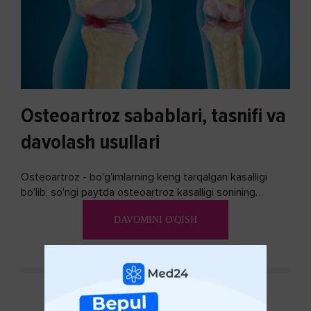
Osteoartroz sabablari, tasnifi va
davolash usullari
Osteoartroz - bo'g'imlarning keng tarqalgan kasalligi
bo'lib, so'ngi paytda osteoartroz kasalligi sonining
ko'payishi tendentsiyasi mavjud...
DAVOMINI O'QISH