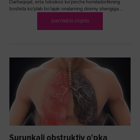
Darhaqiqat, erta toksikoz ko'pincha homiladorlikning
boshida ko'plab bo’lajak onalarning doimiy sherigiga
aylanadi. Ushbu noxush alomatlardan xalos bo'lishning
DAVOMINI O'QISH
biron bir usuli bormi?
Surunkali obstruktiv o'pka