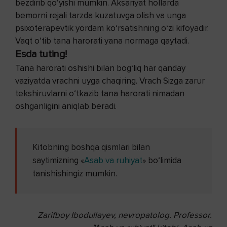
bezdirib qo‘yishi mumkin. Aksariyat hollarda
bemorni rejali tarzda kuzatuvga olish va unga
psixoterapevtik yordam ko‘rsatishning o‘zi kifoyadir.
Vaqt o‘tib tana harorati yana normaga qaytadi.
Esda tuting!
Tana harorati oshishi bilan bog‘liq har qanday
vaziyatda vrachni uyga chaqiring. Vrach Sizga zarur
tekshiruvlarni o‘tkazib tana harorati nimadan
oshganligini aniqlab beradi.
Kitobning boshqa qismlari bilan
saytimizning «
Asab va ruhiyat
» bo‘limida
tanishishingiz mumkin.
Zarifboy Ibodullayev, nevropatolog. Professor.