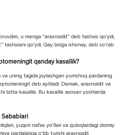
uvdim, u menga “araxnoidit” deb tashxis qo‘ydi,
ashxisini qo‘ydi. Qay biriga ishonay, deb so‘rab
eptomeningit qanday kasallik?
a va uning tagida joylashgan yumshoq pardaning
 leptomeningit deb aytiladi. Demak, araxnoidit va
i bitta kasallik. Bu kasallik asosan yoshlarda
Sabablari
liqlari, yuqori nafas yo‘llari va quloqlardagi doimiy
miya pardalariga o‘tib turishi araxnoidit