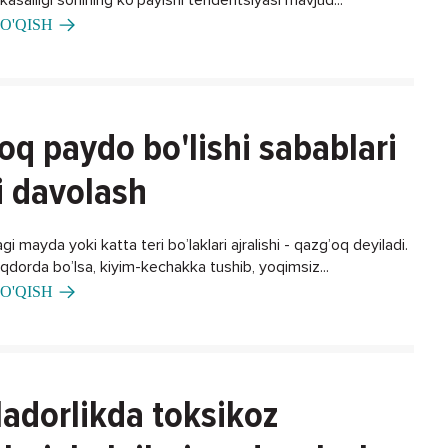
O'QISH
oq paydo bo'lishi sabablari
i davolash
gi mayda yoki katta teri bo’laklari ajralishi - qazg’oq deyiladi.
iqdorda bo’lsa, kiyim-kechakka tushib, yoqimsiz...
O'QISH
adorlikda toksikoz