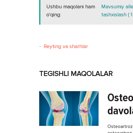
Ushbu maqolani ham
Mavsumiy aller
o'qing:
tashxislash ( 1
-
Reyting va sharhlar
TEGISHLI MAQOLALAR
Osteo
davol
Osteoartroz -
osteoartroz k