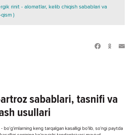
gik rinit - alomatlar, kelib chiqish sabablari va
-qism )
artroz sabablari, tasnifi va
ash usullari
 bo'g'imlarning keng tarqalgan kasalligi bo'lib, so'ngi paytda
asalligi sonining ko'payishi tendentsiyasi mavjud...