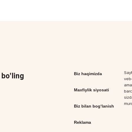
Sayt
bo'ling
Biz haqimizda
veb-
amal
Maxfiylik siyosati
barc
sizd
muro
Biz bilan bog‘lanish
Reklama