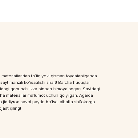
 materiallaridan to‘liq yoki qisman foydalanilganda
sayt manzili ko‘rsatilishi shart! Barcha huquqlar
dagi qonunchilikka binoan himoyalangan. Saytdagi
ha materiallar ma’lumot uchun qo‘yilgan. Agarda
a jiddiyroq savol paydo bo‘lsa, albatta shifokorga
jaat qiling!