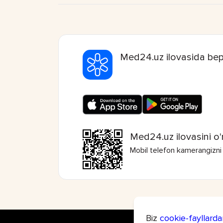
Med24.uz ilovasida bep
Med24.uz ilovasini o'
Mobil telefon kamerangizni
Biz
cookie-fayllarda