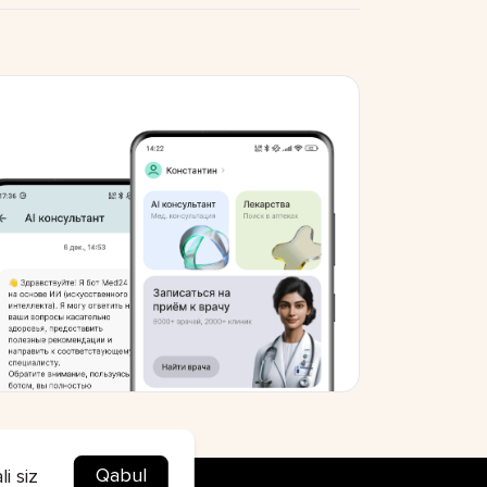
Qabul
i siz