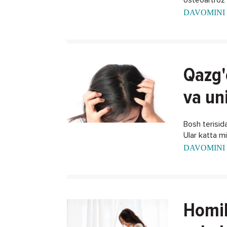
DAVOMINI 
Qazg'
va un
Bosh terisida
Ular katta m
DAVOMINI 
Homil