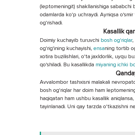
(leptomeningit) shakllanishiga sababchi 
odamlarda ko‘p uchraydi. Ayniqsa o‘smir 
og‘rishadi.
Kasallik q
Doimiy kuchayib turuvchi
bosh og‘riqlar
,
og‘rig‘ining kuchayishi,
ensa
ning tortib og
xotira buzilishlari, o‘ta jaxldorlik, uyqu buz
qo‘shiladi. Bu kasallikda
miyaning ichki bo
Qanday
Avvalombor tashxisni malakali nevropato
bosh og‘riqlar har doim ham leptomening
haqiqatan ham ushbu kasallik aniqlansa,
tayinlanadi. Uni qay tarzda o‘tkazishni ne