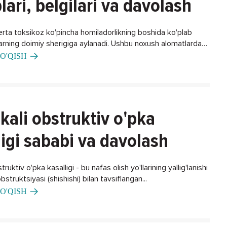
lari, belgilari va davolash
erta toksikoz ko'pincha homiladorlikning boshida ko'plab
larning doimiy sherigiga aylanadi. Ushbu noxush alomatlardan
ning biron bir usuli bormi?
O'QISH
kali obstruktiv o'pka
ligi sababi va davolash
ruktiv o'pka kasalligi - bu nafas olish yo'llarining yallig'lanishi
bstruktsiyasi (shishishi) bilan tavsiflangan...
O'QISH