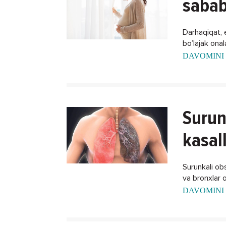
sabab
Darhaqiqat, 
bo’lajak ona
xalos bo'lish
DAVOMINI 
Surun
kasal
Surunkali obst
va bronxlar o
DAVOMINI 