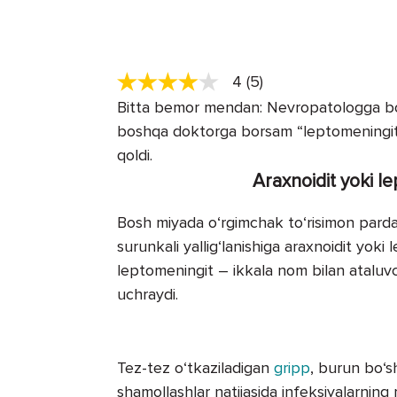
4 (5)
Bitta bemor mendan: Nevropatologga bor
boshqa doktorga borsam “leptomeningit” t
qoldi.
Araxnoidit yoki l
Bosh miyada o‘rgimchak to‘risimon pard
surunkali yallig‘lanishiga araxnoidit yoki
leptomeningit – ikkala nom bilan ataluvch
uchraydi.
Tez-tez o‘tkaziladigan
gripp
, burun bo‘sh
shamollashlar natijasida infeksiyalarning 