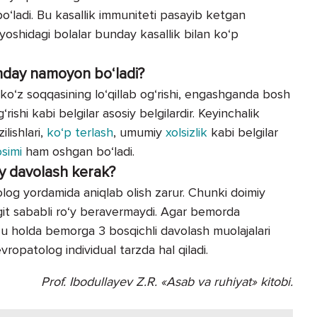
bo‘ladi. Bu kasallik immuniteti pasayib ketgan
yoshidagi bolalar bunday kasallik bilan ko‘p
anday namoyon bo‘ladi?
 ko‘z soqqasining lo‘qillab og‘rishi, engashganda bosh
‘rishi kabi belgilar asosiy belgilardir. Keyinchalik
ilishlari,
ko‘p terlash
, umumiy
xolsizlik
kabi belgilar
simi
ham oshgan bo‘ladi.
 davolash kerak?
log yordamida aniqlab olish zarur. Chunki doimiy
it sababli ro‘y beravermaydi. Agar bemorda
 u holda bemorga 3 bosqichli davolash muolajalari
vropatolog individual tarzda hal qiladi.
Prof. Ibodullayev Z.R.
«Asab va ruhiyat» kitobi.