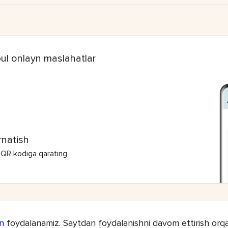
ul onlayn maslahatlar
rnatish
 QR kodiga qarating
n
foydalanamiz. Saytdan foydalanishni davom ettirish orqal