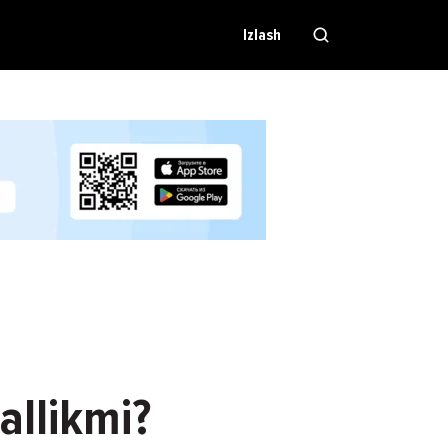
Izlash
allikmi?