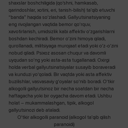
shaxslar boshchiligida (qo‘shni, hamkasab,
qarindoshlar, xotini, eri, tanish-bilish) ta’qib etuvchi
“banda” haqida so‘zlashadi. Gallyutsinatsiyaning
eng rivojlangan vaqtida bemor qo‘rquv,
xavotirlanish, umidsizlik kabi affektiv o‘zgarishlarni
boshdan kechiradi. Bemor o‘zini himoya qiladi,
qurollanadi, militsiyaga murojaat etadi yoki o‘z-o‘zini
nobud qiladi. Psixoz asosan chuqur va davomli
uyqudan so‘ng yoki asta-asta tugallanadi. Oxirgi
holda verbal gallyutsinatsiyalar susayib boraveradi
va kunduzi yo‘qoladi. Bir vaqtda yoki asta affektiv
buzilishlar, vasvasaviy g‘oyalar so‘nib boradi. O‘tkir
alkogolli gallyutsinoz bir necha soatdan bir necha
haftagacha yoki bir oygacha davom etadi. Ushbu
holat – mukammalashgan, tipik, alkogol
gallyutsinozi deb ataladi.
O‘tkir alkogolli paranoid (alkogol ta’qib qilish
paranoidi)