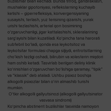
buzilishlar bilan kechadi. Bunda titroq, gandiraklash,
mushaklar gipotoniyasi, reflekslarning kuchayib
ketishi – giperrefleksiya, konvergensiyaning
susayishi, terlash, yuz terisining qizarishi, yurak
urishi tezlashishi, arterial qon bosimining
o‘zgaruvchanligi, jigar kattalashishi, skleralarining
sarg‘ayishi bilan kuzatiladi. Ko‘pincha tana harorati
subfebril bo‘ladi, qonda esa leykotsitoz va
leykotsitar formulasi chapga siljiydi, eritrotsitlarning
cho‘kish tezligi oshadi, bilirubin va xolesterin miqdori
ham oshib ketadi. Tasvirlab berilgan deliriy klinik
ko‘rinishlari o‘zgaruvchan bo‘lishiga qaramay, “tipik”
va “klassik” deb ataladi. Ushbu psixoz boshqa
alkogolli psixozlar bilan o‘rin almashib turishi
mumkin.
O‘tkir alkogolli gallyutsinozi (alkogolli gallyutsinator
vasvasa sindromi)
Ko‘pincha abstinent buzilishlar tasvirida namoyon