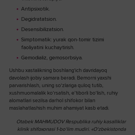
Antipsixotik.
Degidratatsion.
Desensibilizatsion.
Simptomatik: yurak qon-tomir tizimi
faoliyatini kuchaytirish.
Gemodializ, gemosorbsiya.
Ushbu xastalikning boshlang‘ich davridayoq
davolash ijobiy samara beradi. Bemorni yaxshi
parvarishlash, uning so‘zlariga quloq tutib,
xushmuomalalik ko‘rsatish, e’tiborli bo‘lish, ruhiy
alomatlari sezilsa darhol shifokor bilan
maslahatlashish muhim ahamiyat kasb etadi.
Otabek MAHMUDOV
Respublika ruhiy kasalliklar
klinik shifoxonasi 1-bo‘lim mudiri.
«O‘zbekistonda