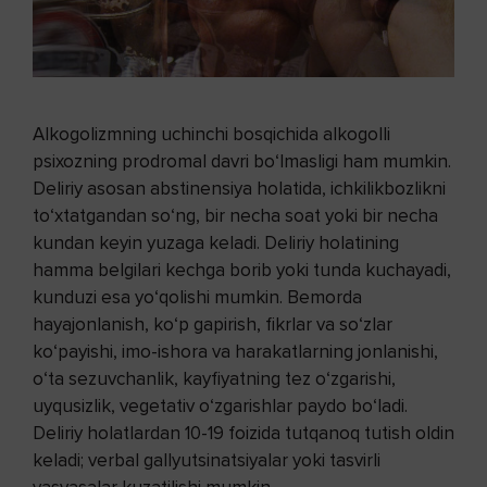
Alkogolizmning uchinchi bosqichida alkogolli
psixozning prodromal davri bo‘lmasligi ham mumkin.
Deliriy asosan abstinensiya holatida, ichkilikbozlikni
to‘xtatgandan so‘ng, bir necha soat yoki bir necha
kundan keyin yuzaga keladi. Deliriy holatining
hamma belgilari kechga borib yoki tunda kuchayadi,
kunduzi esa yo‘qolishi mumkin. Bemorda
hayajonlanish, ko‘p gapirish, fikrlar va so‘zlar
ko‘payishi, imo-ishora va harakatlarning jonlanishi,
o‘ta sezuvchanlik, kayfiyatning tez o‘zgarishi,
uyqusizlik, vegetativ o‘zgarishlar paydo bo‘ladi.
Deliriy holatlardan 10-19 foizida tutqanoq tutish oldin
keladi; verbal gallyutsinatsiyalar yoki tasvirli