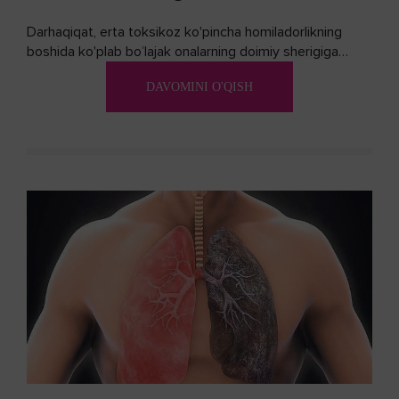
Darhaqiqat, erta toksikoz ko'pincha homiladorlikning
boshida ko'plab bo’lajak onalarning doimiy sherigiga
aylanadi. Ushbu noxush alomatlardan xalos bo'lishning
DAVOMINI O'QISH
biron bir usuli bormi?