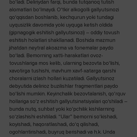
bo‘ladi. Deliriydan farqi, bunda tutqanoq tutish
alomatlari bo‘lmaydi. O‘tkir alkogolli gallyutsinozi
qo‘qqisdan boshlanib, kechqurun yoki tundagi
uyqusizlik davomida yoki uyquga ketish oldida
(gipnagogik eshitish gallyutsinozi) – oddiy tovush
eshitish holatlari shakllanadi. Boshida mazmun
jihatdan neytral akoazma va fonemalar paydo
bo‘ladi. Bemorning xatti-harakatlari ovoz-
tovushlariga mos kelib, ularning bezovta bo‘lishi,
xavotirga tushishi, mavhum xavf-xatarga qarshi
choralarni izlash hollari kuzatiladi. Gallyutsinoz
debyutida delirioz buzilishlar fragmentlari paydo
bo‘lishi mumkin. Keyinchalik bezovtalanish, qo‘rquv
hollariga so‘z eshitish gallyutsinatsiyalari qo‘shiladi –
bunda nutq, suhbat yoki ko‘pchilik kishilarning
so‘zlashishi eshitiladi. “Ular” bemorni so‘kishadi,
koyishadi, haqoratlashadi, do‘q qilishadi,
ogohlantirishadi, buyruq berishadi va h.k. Unda