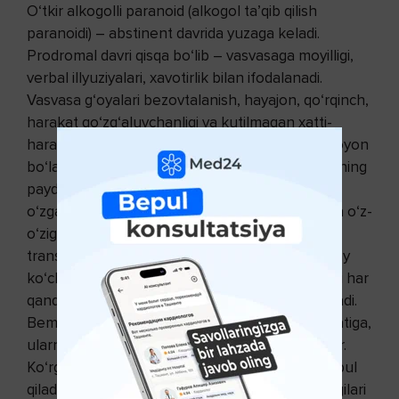
O‘tkir alkogolli paranoid (alkogol ta’qib qilish
paranoidi) – abstinent davrida yuzaga keladi.
Prodromal davri qisqa bo‘lib – vasvasaga moyilligi,
verbal illyuziyalari, xavotirlik bilan ifodalanadi.
Vasvasa g‘oyalari bezovtalanish, hayajon, qo‘rqinch,
harakat qo‘zg‘aluvchanligi va kutilmagan xatti-
harakatlar bilan chambarchas bog‘liqlikda namoyon
bo‘ladi. Tez orada ko‘rish va eshitish illyuziyalarining
paydo bo‘lishi kuzatiladi. Bemor xatti-harakati
o‘zgaradi, u ta’qibchilardan qochishi, sarosimada o‘z-
o‘ziga jismoniy shikast yetkazishi, harakatdagi
transport vositasidan sakrashi, sovuqqa qaramay
ko‘chaga chiqib ketishi mumkin. Unga yaqinidagi har
qanday notanish kishi ta’qibchi bo‘lib tuyulaveradi.
Bemor atrofdagilarning mimikasiga, xatti-harakatiga,
ularning so‘z va gaplariga e’tibor bilan qaraydilar.
Ko‘rgan va eshitganlarini o‘ziga taalluqli deb qabul
qiladilar. Kechki payt va yarim tunda delirioz belgilari