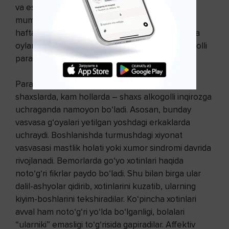
va eshitish gallyutsinatsiyalari paydo bo‘lishi
mumkin. Bu holat bir necha kundan bir necha
haftagacha davom etadi. Ushbu psixoz bir necha
oylargacha cho‘zilib ketganda – surunkali alkogolli
paranoid, deb yuritiladi.
Alkogolli rashk vasvasalari
Paranoyyal tarzida xulq-atvorga ega bo‘lgan
shaxslarda, kam hollarda – shaxs alkogolli inqirozga
uchraganda namoyon bo‘ladi. Asosan, bunday
vasvasa g‘oyalari yetilgan yoshdagi erkaklarda
uchraydi. Boshlanishda turmushdagi xiyonat
vasvasasi mastlik holati yoki xumor sindromi davrida
rivojlanadi. Bemorlarda go‘yo xotinlari haqida
noto‘g‘ri fikrlar paydo bo‘ladi. Shu bilan birga ular
dalil-ashyolar qidirib, xotinlarini kuzatib, ularning
kiyim-boshlarini tekshiradilar. Ko‘pincha xotinlari
avval ham noto‘g‘ri yo‘lda bo‘lganligi, bolalari
“ularniki” emasligi to‘g‘risida gapiradilar. Affektiv