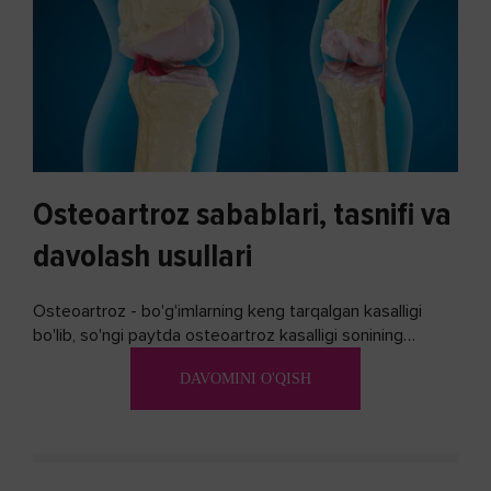
Osteoartroz sabablari, tasnifi va
davolash usullari
Osteoartroz - bo'g'imlarning keng tarqalgan kasalligi
bo'lib, so'ngi paytda osteoartroz kasalligi sonining
ko'payishi tendentsiyasi mavjud...
DAVOMINI O'QISH