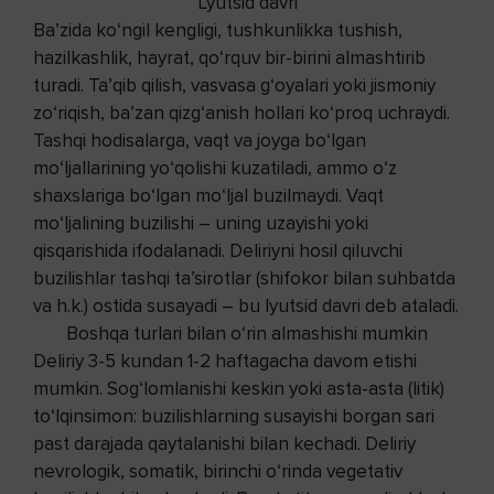
Lyutsid davri
Ba’zida ko‘ngil kengligi, tushkunlikka tushish,
hazilkashlik, hayrat, qo‘rquv bir-birini almashtirib
turadi. Ta’qib qilish, vasvasa g‘oyalari yoki jismoniy
zo‘riqish, ba’zan qizg‘anish hollari ko‘proq uchraydi.
Tashqi hodisalarga, vaqt va joyga bo‘lgan
mo‘ljallarining yo‘qolishi kuzatiladi, ammo o‘z
shaxslariga bo‘lgan mo‘ljal buzilmaydi. Vaqt
mo‘ljalining buzilishi – uning uzayishi yoki
qisqarishida ifodalanadi. Deliriyni hosil qiluvchi
buzilishlar tashqi ta’sirotlar (shifokor bilan suhbatda
va h.k.) ostida susayadi – bu lyutsid davri deb ataladi.
Boshqa turlari bilan o‘rin almashishi mumkin
Deliriy 3-5 kundan 1-2 haftagacha davom etishi
mumkin. Sog‘lomlanishi keskin yoki asta-asta (litik)
to‘lqinsimon: buzilishlarning susayishi borgan sari
past darajada qaytalanishi bilan kechadi. Deliriy
nevrologik, somatik, birinchi o‘rinda vegetativ