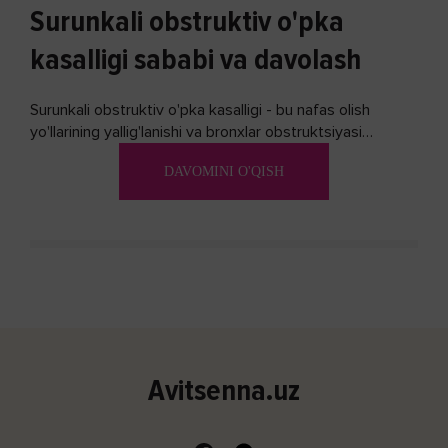
Surunkali obstruktiv o'pka
kasalligi sababi va davolash
Surunkali obstruktiv o'pka kasalligi - bu nafas olish
yo'llarining yallig'lanishi va bronxlar obstruktsiyasi
(shishishi) bilan tavsiflangan...
DAVOMINI O'QISH
Avitsenna.uz