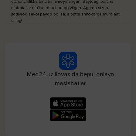
qonunchilikka binoan himoyalangan. Saytdagi barcha
materiallar ma’lumot uchun qo‘yilgan. Agarda sizda
jiddiyroq savol paydo bo‘lsa, albatta shifokorga murojaat
qiling!
Med24.uz ilovasida bepul onlayn
maslahatlar