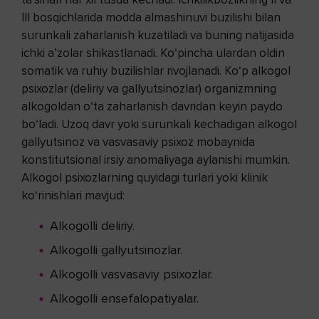
III bosqichlarida modda almashinuvi buzilishi bilan
surunkali zaharlanish kuzatiladi va buning natijasida
ichki a’zolar shikastlanadi. Ko‘pincha ulardan oldin
somatik va ruhiy buzilishlar rivojlanadi. Ko‘p alkogol
psixozlar (deliriy va gallyutsinozlar) organizmning
alkogoldan o‘ta zaharlanish davridan keyin paydo
bo‘ladi. Uzoq davr yoki surunkali kechadigan alkogol
gallyutsinoz va vasvasaviy psixoz mobaynida
konstitutsional irsiy anomaliyaga aylanishi mumkin.
Alkogol psixozlarning quyidagi turlari yoki klinik
ko‘rinishlari mavjud:
Alkogolli deliriy.
Alkogolli gallyutsinozlar.
Alkogolli vasvasaviy psixozlar.
Alkogolli ensefalopatiyalar.