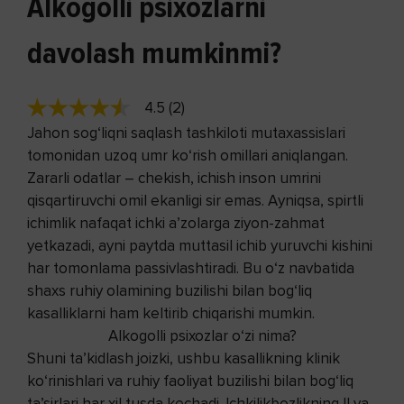
Alkogolli psixozlarni
davolash mumkinmi?
4.5 (2)
Jahon sog‘liqni saqlash tashkiloti mutaxassislari
tomonidan uzoq umr ko‘rish omillari aniqlangan.
Zararli odatlar – chekish, ichish inson umrini
qisqartiruvchi omil ekanligi sir emas. Ayniqsa, spirtli
ichimlik nafaqat ichki a’zolarga ziyon-zahmat
yetkazadi, ayni paytda muttasil ichib yuruvchi kishini
har tomonlama passivlashtiradi. Bu o‘z navbatida
shaxs ruhiy olamining buzilishi bilan bog‘liq
kasalliklarni ham keltirib chiqarishi mumkin.
Alkogolli psixozlar o‘zi nima?
Shuni ta’kidlash joizki, ushbu kasallikning klinik
ko‘rinishlari va ruhiy faoliyat buzilishi bilan bog‘liq
ta’sirlari har xil tusda kechadi. Ichkilikbozlikning II va