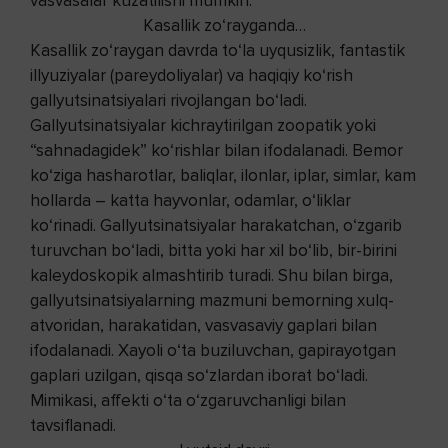
vasvasalar kuzatilishi mumkin.
Kasallik zo‘rayganda…
Kasallik zo‘raygan davrda to‘la uyqusizlik, fantastik
illyuziyalar (pareydoliyalar) va haqiqiy ko‘rish
gallyutsinatsiyalari rivojlangan bo‘ladi.
Gallyutsinatsiyalar kichraytirilgan zoopatik yoki
“sahnadagidek” ko‘rishlar bilan ifodalanadi. Bemor
ko‘ziga hasharotlar, baliqlar, ilonlar, iplar, simlar, kam
hollarda – katta hayvonlar, odamlar, o‘liklar
ko‘rinadi. Gallyutsinatsiyalar harakatchan, o‘zgarib
turuvchan bo‘ladi, bitta yoki har xil bo‘lib, bir-birini
kaleydoskopik almashtirib turadi. Shu bilan birga,
gallyutsinatsiyalarning mazmuni bemorning xulq-
atvoridan, harakatidan, vasvasaviy gaplari bilan
ifodalanadi. Xayoli o‘ta buziluvchan, gapirayotgan
gaplari uzilgan, qisqa so‘zlardan iborat bo‘ladi.
Mimikasi, affekti o‘ta o‘zgaruvchanligi bilan
tavsiflanadi.