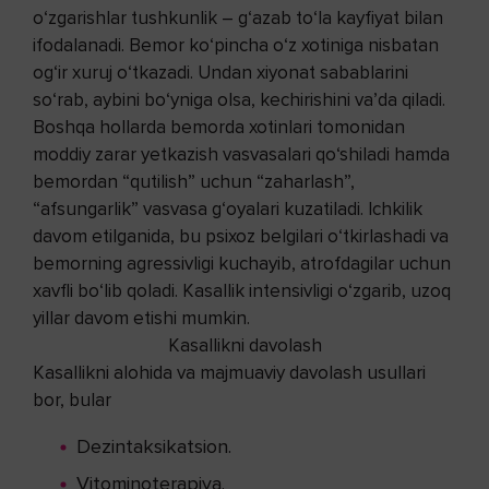
o‘zgarishlar tushkunlik – g‘azab to‘la kayfiyat bilan
ifodalanadi. Bemor ko‘pincha o‘z xotiniga nisbatan
og‘ir xuruj o‘tkazadi. Undan xiyonat sabablarini
so‘rab, aybini bo‘yniga olsa, kechirishini va’da qiladi.
Boshqa hollarda bemorda xotinlari tomonidan
moddiy zarar yetkazish vasvasalari qo‘shiladi hamda
bemordan “qutilish” uchun “zaharlash”,
“afsungarlik” vasvasa g‘oyalari kuzatiladi. Ichkilik
davom etilganida, bu psixoz belgilari o‘tkirlashadi va
bemorning agressivligi kuchayib, atrofdagilar uchun
xavfli bo‘lib qoladi. Kasallik intensivligi o‘zgarib, uzoq
yillar davom etishi mumkin.
Kasallikni davolash
Kasallikni alohida va majmuaviy davolash usullari
bor, bular
Dezintaksikatsion.
Vitominoterapiya.