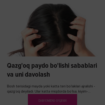
Qazg'oq paydo bo'lishi sabablari
va uni davolash
Bosh terisidagi mayda yoki katta teri bo’laklari ajralishi -
qazg’oq deyiladi. Ular katta miqdorda bo’lsa, kiyim-
kechakka tushib, yoqimsiz...
DAVOMINI O'QISH