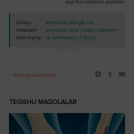
sog‘likni saqlash» gazetasi.
Ushbu
Mavsumiy allergik rinit -
maqolani
alomatlar, kelib chiqish sabablari
ham o'qing:
va tashxislash ( 1-qism )
-
Reyting va sharhlar
TEGISHLI MAQOLALAR