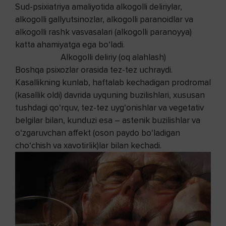
Sud-psixiatriya amaliyotida alkogolli deliriylar,
alkogolli gallyutsinozlar, alkogolli paranoidlar va
alkogolli rashk vasvasalari (alkogolli paranoyya)
katta ahamiyatga ega bo‘ladi.
Alkogolli deliriy (oq alahlash)
Boshqa psixozlar orasida tez-tez uchraydi.
Kasallikning kunlab, haftalab kechadigan prodromal
(kasallik oldi) davrida uyquning buzilishlari, xususan
tushdagi qo‘rquv, tez-tez uyg‘onishlar va vegetativ
belgilar bilan, kunduzi esa – astenik buzilishlar va
o‘zgaruvchan affekt (oson paydo bo‘ladigan
cho‘chish va xavotirlik)lar bilan kechadi.