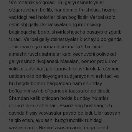
ta’sirchanlik yo‘qoladi. Bu gallyutsinatsiyalar
o‘zgaruvchan bo‘lib, har doim o‘tmishdagi, hozirgi
vaqtdagi real holatlar bilan bog‘liqdir. Verbal (so‘z
eshitish) gallyutsinatsiyalarning intensivligi
baqiriqqacha borib, shivirlashgacha pasayib o‘zgarib
turadi. Verbal gallyutsinatsiyalar kuchayib borganda
– bir mavzuga monand ketma-ket bir-birini
almashtiruvchi sahnalar kabi kechuvchi polivokal
gallyutsinoz rivojlanadi. Masalan, bemor prokuror,
xolislar, advokat, jabrlanuvchilar ishtirokida o‘zining
ustidan olib borilayotgan sud jarayonini eshitadi va
bu haqda bemor haqiqatdan ham shunday
bo‘lganini ko‘rib o‘tgandek taassurot qoldiradi.
Shundan kelib chiqqan holda bunday holatlar
delirioz deb izohlanadi. Psixozning boshlang‘ich
davrida hissiy vasvasalar paydo bo‘ladi. Ular asosan
ta’qib etish, ayblash, buzg‘unchilik ruhidagi
vasvasalardir. Bemor asosan aniq, unga tanish