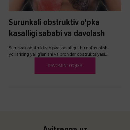
Surunkali obstruktiv o'pka
kasalligi sababi va davolash
Surunkali obstruktiv o'pka kasalligi - bu nafas olish
yo'llarining yallig'lanishi va bronxlar obstruktsiyasi
(shishishi) bilan tavsiflangan...
DAVOMINI O'QISH
Avitsenna.uz