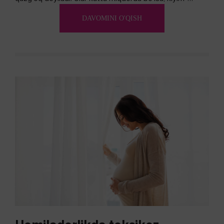
kechakka tushib, yoqimsiz...
DAVOMINI O'QISH