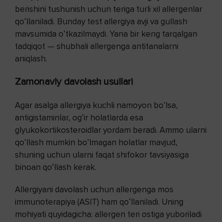
berishini tushunish uchun teriga turli xil allergenlar
qoʻllaniladi. Bunday test allergiya avji va gullash
mavsumida oʻtkazilmaydi. Yana bir keng tarqalgan
tadqiqot — shubhali allergenga antitanalarni
aniqlash.
Zamonaviy davolash usullari
Agar asalga allergiya kuchli namoyon boʻlsa,
antigistaminlar, ogʻir holatlarda esa
glyukokortikosteroidlar yordam beradi. Ammo ularni
qoʻllash mumkin boʻlmagan holatlar mavjud,
shuning uchun ularni faqat shifokor tavsiyasiga
binoan qoʻllash kerak.
Allergiyani davolash uchun allergenga mos
immunoterapiya (ASIT) ham qoʻllaniladi. Uning
mohiyati quyidagicha: allergen teri ostiga yuboriladi