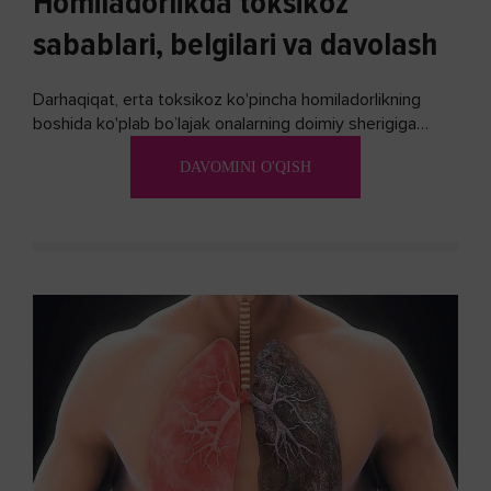
Homiladorlikda toksikoz
sabablari, belgilari va davolash
Darhaqiqat, erta toksikoz ko'pincha homiladorlikning
boshida ko'plab bo’lajak onalarning doimiy sherigiga
aylanadi. Ushbu noxush alomatlardan xalos bo'lishning
DAVOMINI O'QISH
biron bir usuli bormi?