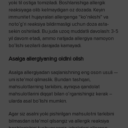
yoki til ostiga tomiziladi. Boshlanishiga allergik
reaksiyaga olib kelmaydigan oz dozada. Keyin
immunitet hujayralari allergenga “koʻnikishi” va
notoʻgʻri reaksiya bildirmasligi uchun doza asta-
sekin oshiriladi. Bu juda uzoq muddatli davolash: 3-5
yil davom etadi, ammo natijada allergiya namoyon
boʻlishi sezilarli darajada kamayadi.
Asalga allergiyaning oldini olish
Asalga allergiyadan saqlanishning eng oson usuli —
uni isteʼmol qilmaslik. Bundan tashqari,
mahsulotlarning tarkibini, ayniqsa qandolat
mahsulotlarini diqqat bilan oʻrganishingiz kerak –
ularda asal boʻlishi mumkin.
Agar siz asalni yoki pishirilgan mahsulotni tarkibini
bilmasdan isteʼmol qilsangiz va allergik reaksiya