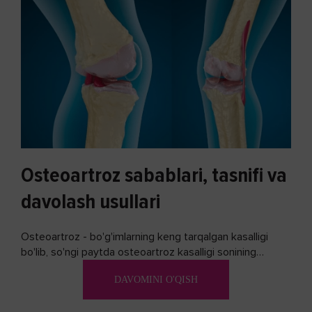
Osteoartroz sabablari, tasnifi va
davolash usullari
Osteoartroz - bo'g'imlarning keng tarqalgan kasalligi
bo'lib, so'ngi paytda osteoartroz kasalligi sonining
ko'payishi tendentsiyasi mavjud...
DAVOMINI O'QISH