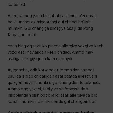
koʻtariladi.
Allergiyaning yana bir sababi asalning oʻzi emas,
balki undagi oz miqdordagi gul changi boʻlishi
mumkin. Gul changiga allergiya esa juda keng
tarqalgan holat.
Yana bir qiziq fakt: koʻpincha allergiya yozgi va kech
yozgi asal navlaridan kelib chiqadi. Ammo may
asaliga allergiya juda kam uchraydi.
Aytgancha, yirik korxonalar tomonidan sanoat
usulida ishlab chiqarilgan asal odatda allergiyani
qoʻzgʻatmaydi, chunki u gul changidan tozalanadi.
Ammo eng yaxshi, tabiiy va shifobaxsh deb
hisoblangan qishloq xoʻjaligi asali allergiyaga olib
kelishi mumkin, chunki ularda gul changlari bor.