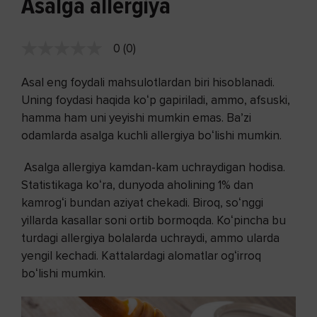
Asalga allergiya
0 (0)
Asal eng foydali mahsulotlardan biri hisoblanadi.
Uning foydasi haqida koʻp gapiriladi, ammo, afsuski,
hamma ham uni yeyishi mumkin emas. Baʼzi
odamlarda asalga kuchli allergiya boʻlishi mumkin.
Asalga allergiya kamdan-kam uchraydigan hodisa.
Statistikaga koʻra, dunyoda aholining 1% dan
kamrogʻi bundan aziyat chekadi. Biroq, soʻnggi
yillarda kasallar soni ortib bormoqda. Koʻpincha bu
turdagi allergiya bolalarda uchraydi, ammo ularda
yengil kechadi. Kattalardagi alomatlar ogʻirroq
boʻlishi mumkin.