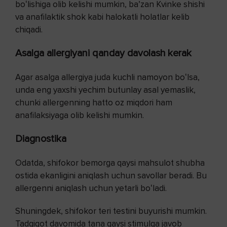
boʻlishiga olib kelishi mumkin, baʼzan Kvinke shishi
va anafilaktik shok kabi halokatli holatlar kelib
chiqadi.
Asalga allergiyani qanday davolash kerak
Agar asalga allergiya juda kuchli namoyon boʻlsa,
unda eng yaxshi yechim butunlay asal yemaslik,
chunki allergenning hatto oz miqdori ham
anafilaksiyaga olib kelishi mumkin.
Diagnostika
Odatda, shifokor bemorga qaysi mahsulot shubha
ostida ekanligini aniqlash uchun savollar beradi. Bu
allergenni aniqlash uchun yetarli boʻladi.
Shuningdek, shifokor teri testini buyurishi mumkin.
Tadqiqot davomida tana qaysi stimulga javob