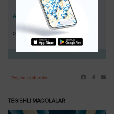
Analizlar
Qonning kimyoviy analizi
-
Reyting va sharhlar
TEGISHLI MAQOLALAR