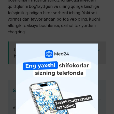
boshlanishini tushunsangiz, ichakdagi allergen
qoldiqlarini bogʻlaydigan va uning qonga kirishiga
toʻsqinlik qiladigan biror sorbent iching. Yoki soli
yormasidan tayyorlangan boʻtqa yeb oling. Kuchli
allergik reaksiya boshlansa, darhol tez yordam
chaqiring!
Ushbu maqolani
Kattalarda yongʻoqlarga
ham o'qing:
allergiya 1
Shifokor konsultatsiyasi
Allergolog konsultatsiyasi