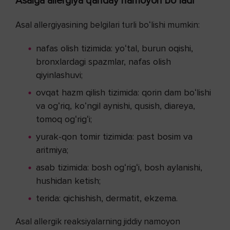
Asalga allergiya qanday namoyon boʻladi
Asal allergiyasining belgilari turli boʻlishi mumkin:
nafas olish tizimida: yoʻtal, burun oqishi,
bronxlardagi spazmlar, nafas olish
qiyinlashuvi;
ovqat hazm qilish tizimida: qorin dam boʻlishi
va ogʻriq, koʻngil aynishi, qusish, diareya,
tomoq ogʻrigʻi;
yurak-qon tomir tizimida: past bosim va
aritmiya;
asab tizimida: bosh ogʻrigʻi, bosh aylanishi,
hushidan ketish;
terida: qichishish, dermatit, ekzema.
Asal allergik reaksiyalarning jiddiy namoyon