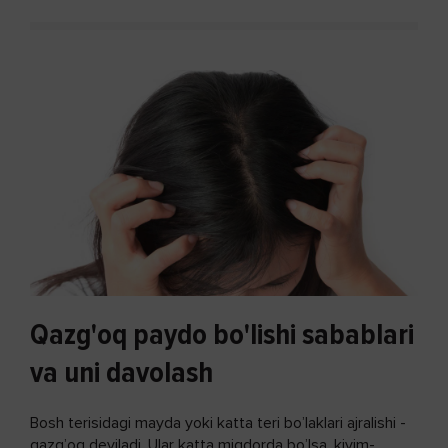
Qazg'oq paydo bo'lishi sabablari
va uni davolash
Bosh terisidagi mayda yoki katta teri bo’laklari ajralishi -
qazg’oq deyiladi. Ular katta miqdorda bo’lsa, kiyim-