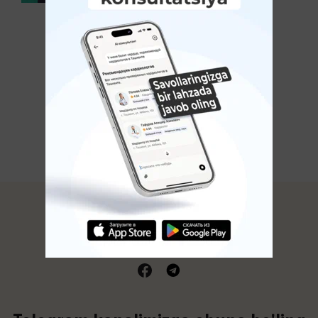
ko'rsatadi?
KO'PROQ KO'RSATISH
Avitsenna.uz