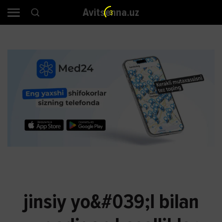
Avitsenna.uz
3
jinsiy yo&#039;l bilan