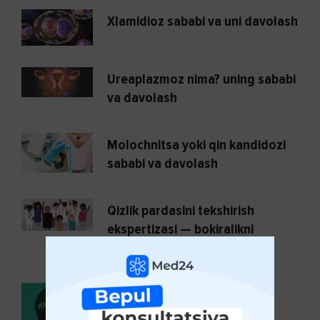
Xlamidioz sababi va uni davolash
Ureaplazmoz nima? uning sababi
va davolash
Molochnitsa yoki qin kandidozi
sababi va davolash
Qizlik pardasini tekshirish
ekspertizasi — bokiralikni
aniqlash usullari mavjudmi?
Onanizm yoki masturbatsiya
sog'liqqa qanday ta'sir