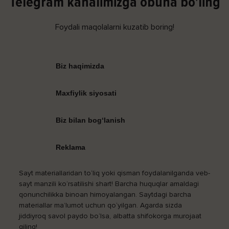
Telegram kanalimizga obuna bo'ling
Foydali maqolalarni kuzatib boring!
Biz haqimizda
Maxfiylik siyosati
Biz bilan bog‘lanish
Reklama
Sayt materiallaridan to‘liq yoki qisman foydalanilganda veb-
sayt manzili ko‘rsatilishi shart! Barcha huquqlar amaldagi
qonunchilikka binoan himoyalangan. Saytdagi barcha
materiallar ma’lumot uchun qo‘yilgan. Agarda sizda
jiddiyroq savol paydo bo‘lsa, albatta shifokorga murojaat
qiling!